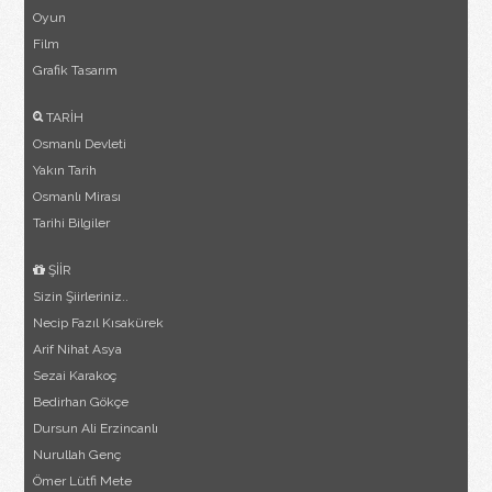
Oyun
Film
Grafik Tasarım
TARİH
Osmanlı Devleti
Yakın Tarih
Osmanlı Mirası
Tarihi Bilgiler
ŞİİR
Sizin Şiirleriniz..
Necip Fazıl Kısakürek
Arif Nihat Asya
Sezai Karakoç
Bedirhan Gökçe
Dursun Ali Erzincanlı
Nurullah Genç
Ömer Lütfi Mete