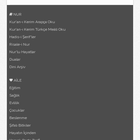
NUR
Kur'an-ı Kerim Arapça Oku
Kur'an-ı Kerim Türkçe Meâli Oku
Hadis-i Şerif'ler
Risale-i Nur
Nur'lu Hayatlar
Dualar
Dini Arşiv
AİLE
Eğitim
Sağlık
Evlilik
Çocuklar
Beslenme
Şifalı Bitkiler
Hayatın İçinden