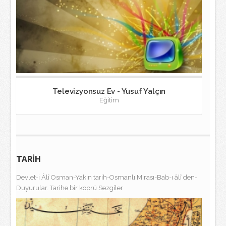
Televizyonsuz Ev - Yusuf Yalçın
Eğitim
TARİH
Devlet-i Âlî Osman-Yakın tarih-Osmanlı Mirası-Bab-ı âlî den-
Duyurular. Tarihe bir köprü Sezgiler