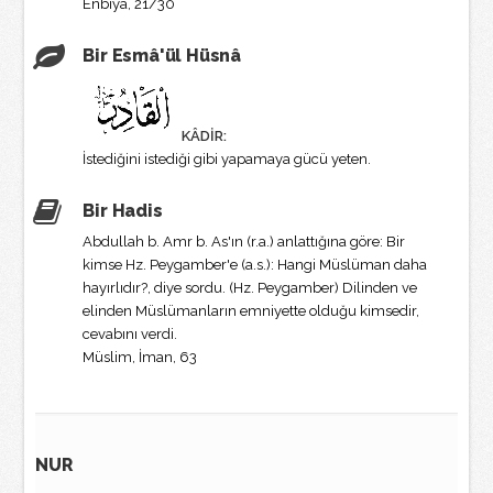
Enbiyâ, 21/30
Bir Esmâ'ül Hüsnâ
KÂDİR:
İstediğini istediği gibi yapamaya gücü yeten.
Bir Hadis
Abdullah b. Amr b. As'ın (r.a.) anlattığına göre: Bir
kimse Hz. Peygamber'e (a.s.): Hangi Müslüman daha
hayırlıdır?, diye sordu. (Hz. Peygamber) Dilinden ve
elinden Müslümanların emniyette olduğu kimsedir,
cevabını verdi.
Müslim, İman, 63
NUR