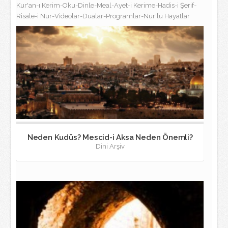
Kur'an-ı Kerim-Oku-Dinle-Meal-Ayet-i Kerime-Hadis-i Şerif-
Risale-i Nur-Videolar-Dualar-Programlar-Nur'lu Hayatlar
Neden Kudüs? Mescid-i Aksa Neden Önemli?
Dini Arşiv