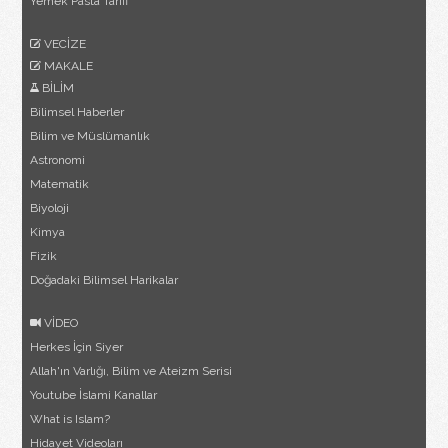
Yemek Pasta Tarifi
VECİZE
MAKALE
BİLİM
Bilimsel Haberler
Bilim ve Müslümanlık
Astronomi
Matematik
Biyoloji
Kimya
Fizik
Doğadaki Bilimsel Harikalar
VİDEO
Herkes İçin Siyer
Allah'ın Varlığı, Bilim ve Ateizm Serisi
Youtube İslami Kanallar
What is Islam?
Hidayet Videoları