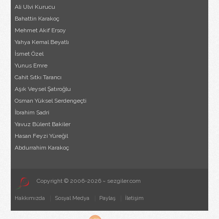
Ali Ulvi Kurucu
Bahattin Karakoç
Mehmet Akif Ersoy
Yahya Kemal Beyatlı
İsmet Özel
Yunus Emre
Cahit Sıtkı Tarancı
Aşık Veysel Şatıroğlu
Osman Yüksel Serdengeçti
İbrahim Sadri
Yavuz Bülent Bakiler
Hasan Feyzi Yüreğil
Abdurrahim Karakoç
Copyright © 2006-2026 ~ sezgiler.com
Hakkımızda
Sosyal Medya
Paylaş
İletişim