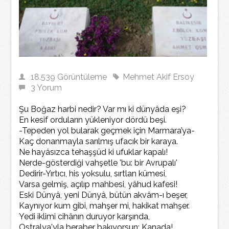
18.539 Görüntüleme
Mehmet Akif Ersoy
3 Yorum
Şu Boğaz harbi nedir? Var mı ki dünyâda eşi?
En kesif orduların yükleniyor dördü beşi.
-Tepeden yol bularak geçmek için Marmara’ya-
Kaç donanmayla sarılmış ufacık bir karaya.
Ne hayâsızca tehaşşüd ki ufuklar kapalı!
Nerde-gösterdiği vahşetle 'bu: bir Avrupalı'
Dedirir-Yırtıcı, his yoksulu, sırtlan kümesi,
Varsa gelmiş, açılıp mahbesi, yâhud kafesi!
Eski Dünyâ, yeni Dünyâ, bütün akvâm-ı beşer,
Kaynıyor kum gibi, mahşer mi, hakikat mahşer.
Yedi iklimi cihânın duruyor karşında,
Ostralya'yla beraber bakıyorsun: Kanada!