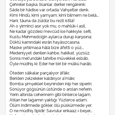
Çehreler başka, lisanlar, deriler rengârenk:
Sâde bir hâdise var ortada: Vahşetler denk.
Kimi Hindû, kimi yamyam, kimi bilmem ne belâ...
Hani, tâuna da züldür bu rezil istilâ!
Ah o yirminci asır yok mu, o mahlûk-i asil,
Ne kadar gözdesi mevcûd ise hakkıyle, sefil,
Kustu Mehmedciğin aylarca durup karşısına;
Döktü karnındaki esrârı hayâsızcasına.
Maske yırtılmasa hâlâ bize âfetti o yüz...
Medeniyyet denilen kahbe, hakikat, yüzsüz.
Sonra mel'undaki tahribe müvekkel esbâb,
Öyle müdhiş ki: Eder her biri bir mülkü harâb.
Öteden sâikalar parçalıyor âfâkı;
Beriden zelzeleler kaldırıyor a'mâkı;
Bomba şimşekleri beyninden inip her siperin;
Sönüyor göğsünün üstünde o arslan neferin.
Yerin altında cehennem gibi binlerce lağam,
Atılan her lağamın yaktığı: Yüzlerce adam.
Ölüm indirmede gökler, ölü püskürmede yer;
O ne müdhiş tipidir: Savrulur enkaaz-ı beşer...