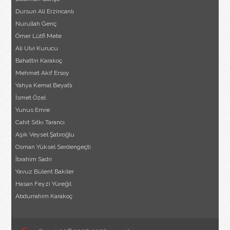
Dursun Ali Erzincanlı
Nurullah Genç
Ömer Lütfi Mete
Ali Ulvi Kurucu
Bahattin Karakoç
Mehmet Akif Ersoy
Yahya Kemal Beyatlı
İsmet Özel
Yunus Emre
Cahit Sıtkı Tarancı
Aşık Veysel Şatıroğlu
Osman Yüksel Serdengeçti
İbrahim Sadri
Yavuz Bülent Bakiler
Hasan Feyzi Yüreğil
Abdurrahim Karakoç