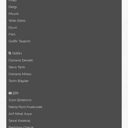
Dergi
Müzik
Web Sitesi
Oyun
Film
Grafik Tasarım
TARİH
Osmanlı Devleti
Yakın Tarih
Osmanlı Mirası
Tarihi Bilgiler
ŞİİR
Sizin Şiirleriniz..
Necip Fazıl Kısakürek
Arif Nihat Asya
Sezai Karakoç
Bedirhan Gökçe