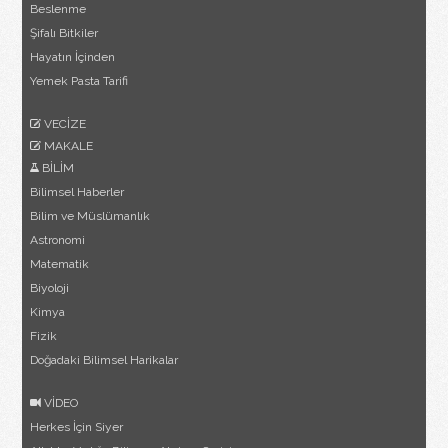
Beslenme
Şifalı Bitkiler
Hayatın İçinden
Yemek Pasta Tarifi
VECİZE
MAKALE
BİLİM
Bilimsel Haberler
Bilim ve Müslümanlık
Astronomi
Matematik
Biyoloji
Kimya
Fizik
Doğadaki Bilimsel Harikalar
VİDEO
Herkes İçin Siyer