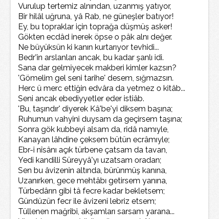
Vurulup tertemiz alnından, uzanmış yatıyor,
Bir hilâl uğruna, yâ Rab, ne güneşler batıyor!
Ey, bu topraklar için toprağa düşmüş asker!
Gökten ecdâd inerek öpse o pâk alnı değer.
Ne büyüksün ki kanın kurtarıyor tevhidi...
Bedr'in arslanları ancak, bu kadar şanlı idi.
Sana dar gelmiyecek makberi kimler kazsın?
'Gömelim gel seni tarihe' desem, sığmazsın.
Herc ü merc ettiğin edvâra da yetmez o kitâb...
Seni ancak ebediyyetler eder istiâb.
'Bu, taşındır' diyerek Kâ'be'yi diksem başına;
Ruhumun vahyini duysam da geçirsem taşına;
Sonra gök kubbeyi alsam da, ridâ namıyle,
Kanayan lâhdine çeksem bütün ecrâmıyle;
Ebr-i nîsânı açık türbene çatsam da tavan,
Yedi kandilli Süreyyâ'yı uzatsam oradan;
Sen bu âvizenin altında, bürünmüş kanına,
Uzanırken, gece mehtâbı getirsem yanına,
Türbedârın gibi tâ fecre kadar bekletsem;
Gündüzün fecr ile âvizeni lebriz etsem;
Tüllenen mağribi, akşamları sarsam yarana...