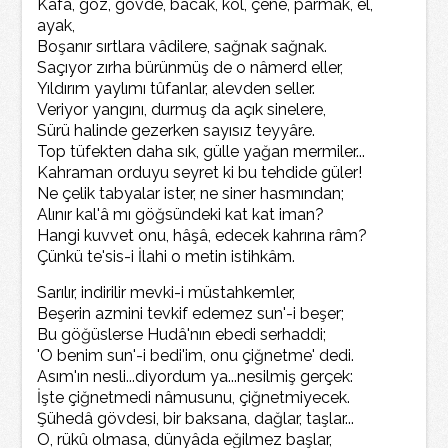
Kafa, göz, gövde, bacak, kol, çene, parmak, el,
ayak,
Boşanır sırtlara vâdilere, sağnak sağnak.
Saçıyor zırha bürünmüş de o nâmerd eller,
Yıldırım yaylımı tûfanlar, alevden seller.
Veriyor yangını, durmuş da açık sinelere,
Sürü halinde gezerken sayısız teyyâre.
Top tüfekten daha sık, gülle yağan mermiler...
Kahraman orduyu seyret ki bu tehdide güler!
Ne çelik tabyalar ister, ne siner hasmından;
Alınır kal'â mı göğsündeki kat kat iman?
Hangi kuvvet onu, hâşâ, edecek kahrına râm?
Çünkü te'sis-i İlahi o metin istihkâm.
Sarılır, indirilir mevki-i müstahkemler,
Beşerin azmini tevkif edemez sun'-i beşer;
Bu göğüslerse Hudâ'nın ebedi serhaddi;
'O benim sun'-i bedi'im, onu çiğnetme' dedi.
Asım'ın nesli...diyordum ya...nesilmiş gerçek:
İşte çiğnetmedi nâmusunu, çiğnetmiyecek.
Şühedâ gövdesi, bir baksana, dağlar, taşlar...
O, rükû olmasa, dünyâda eğilmez başlar,