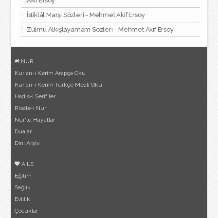
Akif Ersoy
İstiklâl Marşı Sözleri - Mehmet Akif Ersoy
Zulmü Alkışlayamam Sözleri - Mehmet Akif Ersoy
NUR
Kur'an-ı Kerim Arapça Oku
Kur'an-ı Kerim Türkçe Meâli Oku
Hadis-i Şerif'ler
Risale-i Nur
Nur'lu Hayatlar
Dualar
Dini Arşiv
AİLE
Eğitim
Sağlık
Evlilik
Çocuklar