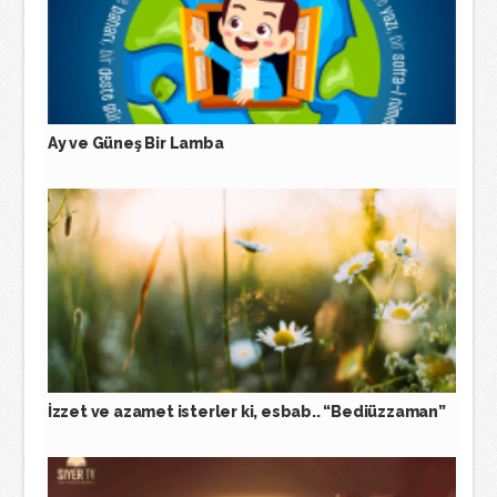
Ay ve Güneş Bir Lamba
İzzet ve azamet isterler ki, esbab.. “Bediüzzaman”