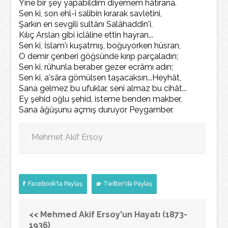
Yine bir şey yapabildim diyemem hâtırana.
Sen ki, son ehl-i salibin kırarak savletini,
Şarkın en sevgili sultânı Salâhaddin'i,
Kılıç Arslan gibi iclâline ettin hayran...
Sen ki, İslam'ı kuşatmış, boğuyorken hüsran,
O demir çenberi göğsünde kırıp parçaladın;
Sen ki, rûhunla beraber gezer ecrâmı adın;
Sen ki, a'sâra gömülsen taşacaksın...Heyhât,
Sana gelmez bu ufuklar, seni almaz bu cihât...
Ey şehid oğlu şehid, isteme benden makber,
Sana âğûşunu açmış duruyor Peygamber.
Mehmet Akif Ersoy
Facebook'ta Paylaş
Twitter'da Paylaş
<< Mehmed Akif Ersoy'un Hayatı (1873-
1936)