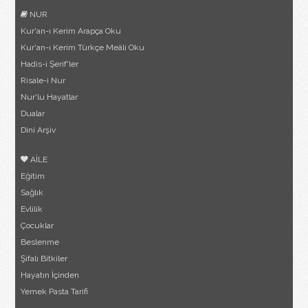
NUR
Kur'an-ı Kerim Arapça Oku
Kur'an-ı Kerim Türkçe Meâli Oku
Hadis-i Şerif'ler
Risale-i Nur
Nur'lu Hayatlar
Dualar
Dini Arşiv
AİLE
Eğitim
Sağlık
Evlilik
Çocuklar
Beslenme
Şifalı Bitkiler
Hayatın İçinden
Yemek Pasta Tarifi