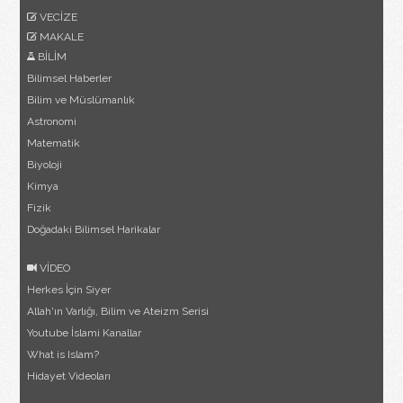
VECİZE
MAKALE
BİLİM
Bilimsel Haberler
Bilim ve Müslümanlık
Astronomi
Matematik
Biyoloji
Kimya
Fizik
Doğadaki Bilimsel Harikalar
VİDEO
Herkes İçin Siyer
Allah'ın Varlığı, Bilim ve Ateizm Serisi
Youtube İslami Kanallar
What is Islam?
Hidayet Videoları