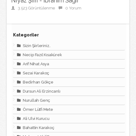
Niyaz Şiiri - İbrahim Sağır
3.523 Görüntülenme
0 Yorum
Kategoriler
Sizin Şiirleriniz..
Necip Fazıl Kısakürek
Arif Nihat Asya
Sezai Karakoç
Bedirhan Gökçe
Dursun Ali Erzincanlı
Nurullah Genç
Ömer Lütfi Mete
Ali Ulvi Kurucu
Bahattin Karakoç