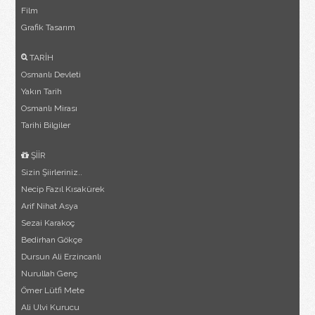
Film
Grafik Tasarım
TARİH
Osmanlı Devleti
Yakın Tarih
Osmanlı Mirası
Tarihi Bilgiler
ŞİİR
Sizin Şiirleriniz..
Necip Fazıl Kısakürek
Arif Nihat Asya
Sezai Karakoç
Bedirhan Gökçe
Dursun Ali Erzincanlı
Nurullah Genç
Ömer Lütfi Mete
Ali Ulvi Kurucu