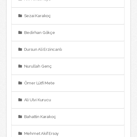
Sezai Karakoç
Bedirhan Gökçe
Dursun Ali Erzincanlı
Nurullah Genç
Ömer Lütfi Mete
Ali Ulvi Kurucu
Bahattin Karakoç
Mehmet Akif Ersoy