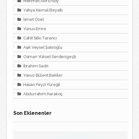
Mehmet Akif Ersoy
Yahya Kemal Beyatlı
İsmet Özel
Yunus Emre
Cahit Sıtkı Tarancı
Aşık Veysel Şatıroğlu
Osman Yüksel Serdengeçti
İbrahim Sadri
Yavuz Bülent Bakiler
Hasan Feyzi Yüreğil
Abdurrahim Karakoç
Son Eklenenler