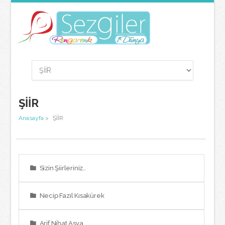
ŞİİR
Anasayfa
>
ŞİİR
Sizin Şiirleriniz..
Necip Fazıl Kısakürek
Arif Nihat Asya