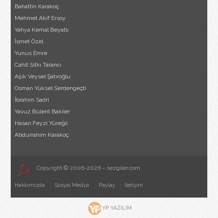
Bahattin Karakoç
Mehmet Akif Ersoy
Yahya Kemal Beyatlı
İsmet Özel
Yunus Emre
Cahit Sıtkı Tarancı
Aşık Veysel Şatıroğlu
Osman Yüksel Serdengeçti
İbrahim Sadri
Yavuz Bülent Bakiler
Hasan Feyzi Yüreğil
Abdurrahim Karakoç
Copyright © 2006-2026 ~ sezgiler.com
Hakkımızda
Sosyal Medya
Paylaş
İletişim
YP YAZILIM