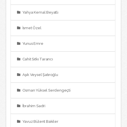
Yahya Kemal Beyatlı
İsmet Özel
Yunus Emre
Cahit Sıtkı Tarancı
Aşık Veysel Şatıroğlu
Osman Yüksel Serdengeçti
İbrahim Sadri
Yavuz Bülent Bakiler