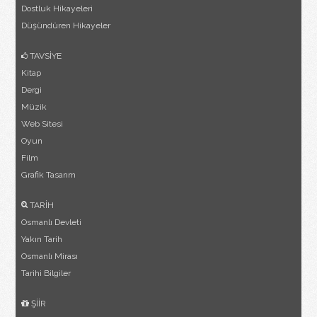
Dostluk Hikayeleri
Düşündüren Hikayeler
TAVSİYE
Kitap
Dergi
Müzik
Web Sitesi
Oyun
Film
Grafik Tasarım
TARİH
Osmanlı Devleti
Yakın Tarih
Osmanlı Mirası
Tarihi Bilgiler
ŞİİR