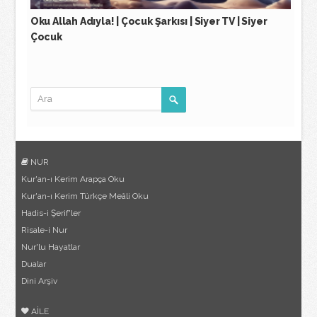
Oku Allah Adıyla! | Çocuk Şarkısı | Siyer TV | Siyer
Çocuk
NUR
Kur'an-ı Kerim Arapça Oku
Kur'an-ı Kerim Türkçe Meâli Oku
Hadis-i Şerif'ler
Risale-i Nur
Nur'lu Hayatlar
Dualar
Dini Arşiv
AİLE