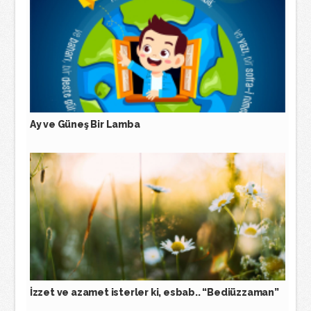
Ay ve Güneş Bir Lamba
İzzet ve azamet isterler ki, esbab.. “Bediüzzaman”