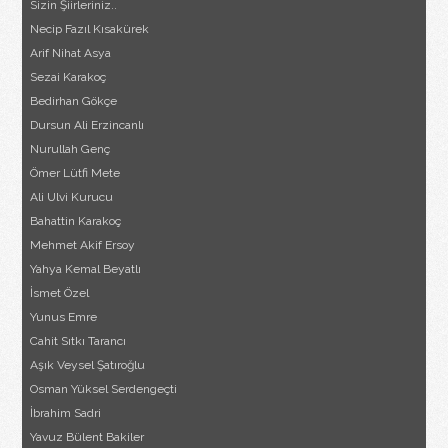
Sizin Şiirleriniz..
Necip Fazıl Kısakürek
Arif Nihat Asya
Sezai Karakoç
Bedirhan Gökçe
Dursun Ali Erzincanlı
Nurullah Genç
Ömer Lütfi Mete
Ali Ulvi Kurucu
Bahattin Karakoç
Mehmet Akif Ersoy
Yahya Kemal Beyatlı
İsmet Özel
Yunus Emre
Cahit Sıtkı Tarancı
Aşık Veysel Şatıroğlu
Osman Yüksel Serdengeçti
İbrahim Sadri
Yavuz Bülent Bakiler