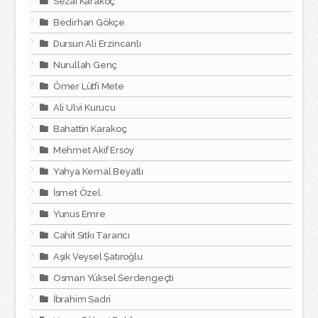
Sezai Karakoç
Bedirhan Gökçe
Dursun Ali Erzincanlı
Nurullah Genç
Ömer Lütfi Mete
Ali Ulvi Kurucu
Bahattin Karakoç
Mehmet Akif Ersoy
Yahya Kemal Beyatlı
İsmet Özel
Yunus Emre
Cahit Sıtkı Tarancı
Aşık Veysel Şatıroğlu
Osman Yüksel Serdengeçti
İbrahim Sadri