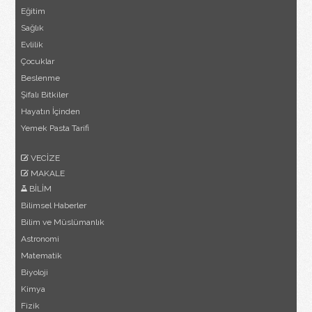
Eğitim
Sağlık
Evlilik
Çocuklar
Beslenme
Şifalı Bitkiler
Hayatın İçinden
Yemek Pasta Tarifi
VECİZE
MAKALE
BİLİM
Bilimsel Haberler
Bilim ve Müslümanlık
Astronomi
Matematik
Biyoloji
Kimya
Fizik