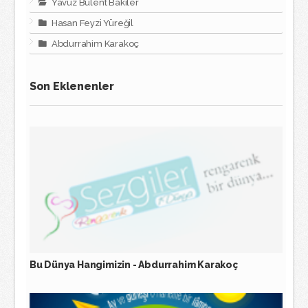
Yavuz Bülent Bakiler
Hasan Feyzi Yüreğil
Abdurrahim Karakoç
Son Eklenenler
Bu Dünya Hangimizin - Abdurrahim Karakoç