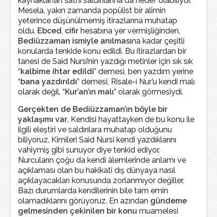
kaynaklanan sathi saldırılarına da hedef olabiliyor.
Mesela, yakın zamanda popülist bir alimin
yeterince düşünülmemiş itirazlarına muhatap
oldu.
Ebced
,
cifir
hesabına yer vermişliğinden,
Bediüzzaman ismiyle anılması
na kadar çeşitli
konularda tenkide konu edildi. Bu itirazlardan bir
tanesi de Said Nursi’nin yazdığı metinler için sık sık
“
kalbime ihtar edildi
” demesi, ben yazdım yerine
“
bana yazdırıldı
” demesi, Risale-i Nur’u kendi malı
olarak değil, “
Kur’an’ın malı
” olarak görmesiydi.
Gerçekten de Bediüzzaman’ın böyle bir
yaklaşımı var
. Kendisi hayattayken de bu konu ile
ilgili eleştiri ve saldırılara muhatap olduğunu
biliyoruz. Kimileri Said Nursi kendi yazdıklarını
vahiymiş gibi sunuyor diye tenkid ediyor.
Nurcuların çoğu da kendi âlemlerinde anlamı ve
açıklaması olan bu hakikati dış dünyaya nasıl
açıklayacakları konusunda zorlanmıyor değiller.
Bazı durumlarda kendilerinin bile tam emin
olamadıklarını görüyoruz. En azından
gündeme
gelmesinden çekinilen bir konu
muamelesi