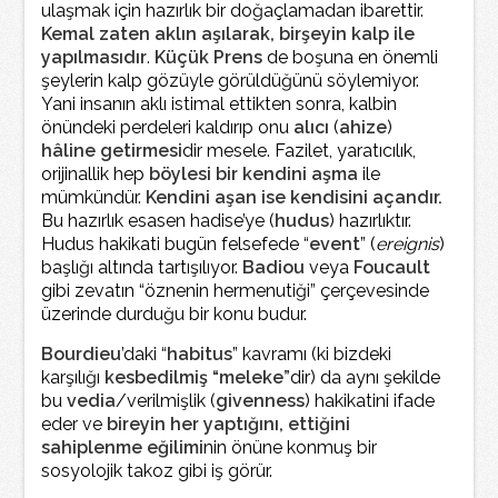
ulaşmak için hazırlık bir doğaçlamadan ibarettir.
Kemal zaten aklın aşılarak, birşeyin kalp ile
yapılmasıdır
.
Küçük Prens
de boşuna en önemli
şeylerin kalp gözüyle görüldüğünü söylemiyor.
Yani insanın aklı istimal ettikten sonra, kalbin
önündeki perdeleri kaldırıp onu
alıcı
(
ahize
)
hâline getirmesi
dir mesele. Fazilet, yaratıcılık,
orijinallik hep
böylesi bir kendini aşma
ile
mümkündür.
Kendini aşan ise kendisini açandır.
Bu hazırlık esasen hadise’ye (
hudus
) hazırlıktır.
Hudus hakikati bugün felsefede “
event
” (
ereignis
)
başlığı altında tartışılıyor.
Badiou
veya
Foucault
gibi zevatın “öznenin hermenutiği” çerçevesinde
üzerinde durduğu bir konu budur.
Bourdieu
’daki “
habitus
” kavramı (ki bizdeki
karşılığı
kesbedilmiş “meleke”
dir) da aynı şekilde
bu
vedia
/verilmişlik (
givenness
) hakikatini ifade
eder ve
bireyin her yaptığını, ettiğini
sahiplenme eğilimi
nin önüne konmuş bir
sosyolojik takoz gibi iş görür.