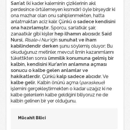
San’at
(ki kader kaleminin çiziklerinin akıl
perdesince örtülemeyen kısmıdır) öyle birşeydir ki
ona mazhar olan onu sahiplenmekten, hatta
anlatmaktan aciz kalır. Çünkü
o sadece kendisini
ona hazırlamıştır
. Sporcu, san’atkâr, şair,
zanaatkâr gibi kişiler
hep ilhamın alıcısı
dır.
Said
Nursi,
Risale-i Nur
için
sunuhat ve iham
kabilindendir derken
şunu söylemiş oluyor: Bu
okuduğunuz metinler, mevcut ilmin kazanımlarını
tükettikten sonra
ümmilik konumuna gelmiş bir
kalbin, kendisini Kur’an’ın anlamına açması
sonucu o kalbe gelen anlamlar ve
hakikatlerdir
. Çünkü
kalp sadece alıcıdır
. Ve
kalbe gelir
. Kalbin önünü açma (
paraskeue
)
işlemini gerçekleştirmekten o kadar uzağız ki ne
kalbe gelenlerin kalbe geldiğini biliyoruz ne de
kalbin gelinen bir yer olduğunu.
Mücahit Bilici