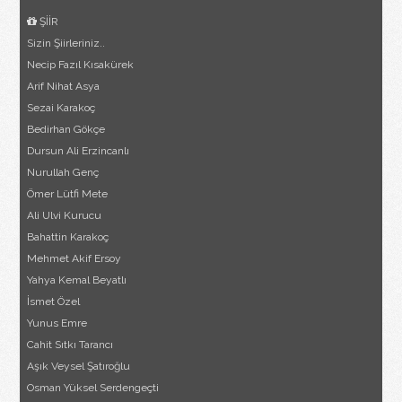
ŞİİR
Sizin Şiirleriniz..
Necip Fazıl Kısakürek
Arif Nihat Asya
Sezai Karakoç
Bedirhan Gökçe
Dursun Ali Erzincanlı
Nurullah Genç
Ömer Lütfi Mete
Ali Ulvi Kurucu
Bahattin Karakoç
Mehmet Akif Ersoy
Yahya Kemal Beyatlı
İsmet Özel
Yunus Emre
Cahit Sıtkı Tarancı
Aşık Veysel Şatıroğlu
Osman Yüksel Serdengeçti