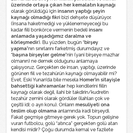
üzerinde ortaya çıkan her kemalatın kaynağı
olarak görüldüğü için
insanın yaptığı şeyin
kaynağı olmadığı fikri
bizi dehşete düşürüyor.
(İnsana haketmediği ve yüklenemeyeceği bu
kadar fiili bonkörce vermenin bedeli
insanı
anlamada yaşadığımız daralma ve
körleşmedir
). Bu yüzden, bugün “
birşey
yapma
”nın sınırlarını farketmiş durumdayız ve
“
başına birşeyler gelme
”nin (yani birşeye mazhar
olmanın) ne demek olduğunu anlamaya
çalışıyoruz. Gerçekten de insan, yaptığı, üzerinde
görünen fiil ve tezahürün kaynağı olmayabilir mi?
Evet, Eski Yunan’da bile mesela
Homer’in sitayişle
bahsettiği kahramanlar
hep kendilerini fiilin
kaynağı olarak değil, ilahi bir takdirin/kudretin
tezahür zemini olarak gördüler (ilahları çok ve
çeşitli idi; o ayrı konu). Onların
mesuliyeti ona
teslim olup olmama
anlamında iradi birşeydi.
Fakat geçmişe gitmeye gerek yok. Topun gelişine
vuran futbolcu, golü “atınca” gerçekten golü atan
kendisi midir? Çoğu durumda kemal ve fazilete