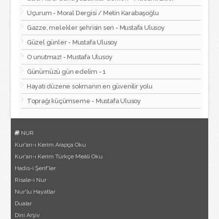
Uçurum - Moral Dergisi / Metin Karabaşoğlu
Gazze, melekler şehrisin sen - Mustafa Ulusoy
Güzel günler - Mustafa Ulusoy
O unutmaz! - Mustafa Ulusoy
Günümüzü gün edelim - 1
Hayatı düzene sokmanın en güvenilir yolu
Toprağı küçümseme - Mustafa Ulusoy
NUR
Kur'an-ı Kerim Arapça Oku
Kur'an-ı Kerim Türkçe Meâli Oku
Hadis-i Şerif'ler
Risale-i Nur
Nur'lu Hayatlar
Dualar
Dini Arşiv