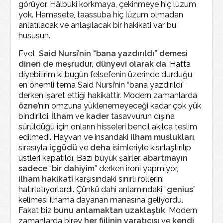
görüyor. Hâlbuki korkmaya, çekinmeye hiç lüzum
yok. Hamasete, taassuba hiç lüzum olmadan
anlatılacak ve anlaşılacak bir hakikati var bu
hususun.
Evet,
Said Nursi’nin “bana yazdırıldı” demesi
dinen de meşrudur, dünyevi olarak da
. Hatta
diyebilirim ki bugün felsefenin üzerinde durduğu
en önemli tema Said Nursi’nin “bana yazdırıldı”
derken işaret ettiği hakikattir. Modern zamanlarda
özne
’nin omzuna yüklenemeyeceği kadar çok yük
bindirildi.
İlham
ve
kader
tasavvurun dışına
sürüldüğü için onların hisseleri bencil akılca teslim
edilmedi. Hayvan ve insandaki
ilham muslukları
,
sırasıyla
içgüdü
ve
deha
isimleriyle kısırlaştırılıp
üstleri kapatıldı. Bazı büyük şairler,
abartmayın
sadece
“
bir dahiyim
” derken ironi yapmıyor,
ilham hakikati
karşısındaki sınırlı rollerini
hatırlatıyorlardı. Çünkü dahi anlamındaki “
genius
”
kelimesi ilhama dayanan manasına geliyordu.
Fakat biz
bunu anlamaktan uzaklaştık
. Modern
zamanlarda birey
her fiilinin yaratıcısı
ve
kendi