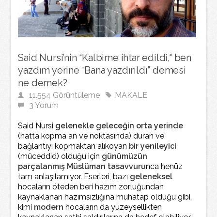
Said Nursi’nin “Kalbime ihtar edildi," ben
yazdım yerine “Bana yazdırıldı” demesi
ne demek?
11.554 Görüntüleme
MAKALE
3 Yorum
Said Nursi
gelenekle geleceğin orta yerinde
(hatta kopma an ve noktasında) duran ve
bağlantıyı kopmaktan alıkoyan
bir
yenileyici
(müceddid) olduğu için
günümüzün
parçalanmış Müslüman tasavvuru
nca henüz
tam anlaşılamıyor. Eserleri, bazı
geleneksel
hocaların öteden beri hazım zorluğundan
kaynaklanan hazımsızlığına muhatap olduğu gibi,
kimi
modern
hocaların da yüzeysellikten