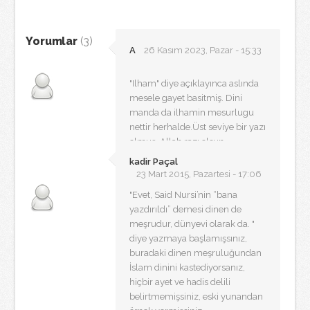
Yorumlar
(3)
A
26 Kasım 2023, Pazar - 15:33
"Ilham" diye açıklayınca aslında
mesele gayet basitmiş. Dini
manda da ilhamin mesurlugu
nettir herhalde.Üst seviye bir yazı
olmuş. Allah razı olsun.
kadir Paçal
23 Mart 2015, Pazartesi - 17:06
"Evet, Said Nursi’nin “bana
yazdırıldı” demesi dinen de
meşrudur, dünyevi olarak da. "
diye yazmaya başlamışsınız,
buradaki dinen meşruluğundan
İslam dinini kastediyorsanız,
hiçbir ayet ve hadis delili
belirtmemişsiniz, eski yunandan