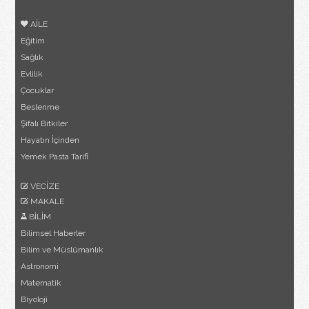
AİLE
Eğitim
Sağlık
Evlilik
Çocuklar
Beslenme
Şifalı Bitkiler
Hayatın İçinden
Yemek Pasta Tarifi
VECİZE
MAKALE
BİLİM
Bilimsel Haberler
Bilim ve Müslümanlık
Astronomi
Matematik
Biyoloji