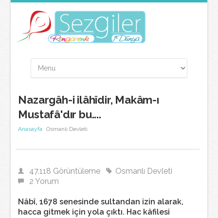
Nazargâh-i ilâhîdir, Makâm-ı
Mustafâ'dır bu....
Anasayfa
Osmanlı Devleti
47.118 Görüntüleme
Osmanlı Devleti
2 Yorum
Nâbî, 1678 senesinde sultandan izin alarak,
hacca gitmek için yola çıktı. Hac kâfilesi