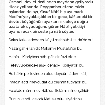
Osmanlı devlet ricâlinden meydana geliyordu.
Hicaz yollarında, Peygamber efendimizin
aşkından dolayı, Yûsuf Nâbî hiç uyumadı.
Medîne'ye yaklaştıkları bir gece, kâfiledeki bir
devlet büyüğünün ayaklarını kıbleye doğru
uzatarak uyuduğunu gören Nâbî, yetkiliyi
uyandıracak bir sesle şu nâtı söyledi:
Sakın terk-i edebden, kûy-i mahbûb-i Hudâ'dır bu!
Nazargâh-i ilâhîdir, Makâm-ı Mustafâ'dır bu.
Habîb-i Kibriyânın hâb-gâhıdır fazîletde,
Tefevvuk-kerde-i arş-ı cenâb-ı Kibriyâ'dır bu.
Bu hâkin pertevinden oldu deycûr-i âdem zâil,
İmâdın açdı mevcûdât dü çeşmin tûtiyâdır bu.
Felekde mâh-ı nev Bâb'üs-Selâmın sîne-çâkidir,
Bunun kandîli cevzâ Matla-ı nûr-i ziyâdır bu.