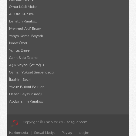
Ömer Lütfi Mete
Ali Ulvi Kurucu
Bahattin Karakoç
Mehmet Akif Ersoy
Yahya Kemal Beyatlı
İsmet Özel
Yunus Emre
Cahit Sıtkı Tarancı
Aşık Veysel Şatıroğlu
Osman Yüksel Serdengeçti
İbrahim Sadri
Yavuz Bülent Bakiler
Hasan Feyzi Yüreğil
Abdurrahim Karakoç
Copyright © 2006-2026 ~ sezgiler.com
Hakkımızda
Sosyal Medya
Paylaş
İletişim