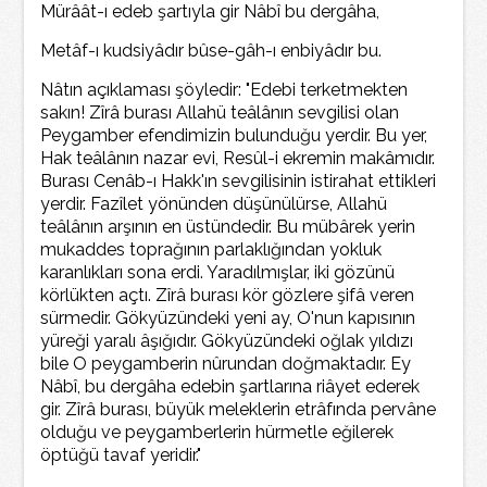
Mürâât-ı edeb şartıyla gir Nâbî bu dergâha,
Metâf-ı kudsiyâdır bûse-gâh-ı enbiyâdır bu.
Nâtın açıklaması şöyledir: "Edebi terketmekten
sakın! Zîrâ burası Allahü teâlânın sevgilisi olan
Peygamber efendimizin bulunduğu yerdir. Bu yer,
Hak teâlânın nazar evi, Resûl-i ekremin makâmıdır.
Burası Cenâb-ı Hakk'ın sevgilisinin istirahat ettikleri
yerdir. Fazîlet yönünden düşünülürse, Allahü
teâlânın arşının en üstündedir. Bu mübârek yerin
mukaddes toprağının parlaklığından yokluk
karanlıkları sona erdi. Yaradılmışlar, iki gözünü
körlükten açtı. Zîrâ burası kör gözlere şifâ veren
sürmedir. Gökyüzündeki yeni ay, O'nun kapısının
yüreği yaralı âşığıdır. Gökyüzündeki oğlak yıldızı
bile O peygamberin nûrundan doğmaktadır. Ey
Nâbî, bu dergâha edebin şartlarına riâyet ederek
gir. Zîrâ burası, büyük meleklerin etrâfında pervâne
olduğu ve peygamberlerin hürmetle eğilerek
öptüğü tavaf yeridir."