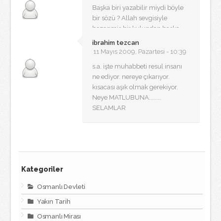
Başka biri yazabilir miydi böyle
bir sözü ? Allah sevgisiyle
bezenmiş bir kulundan başka...
ibrahim tezcan
11 Mayıs 2009, Pazartesi - 10:39
s.a. işte muhabbeti resul insanı
ne ediyor. nereye çıkarıyor.
kısacası aşık olmak gerekiyor.
Neye MATLUBUNA........
SELAMLAR
Kategoriler
Osmanlı Devleti
Yakın Tarih
Osmanlı Mirası