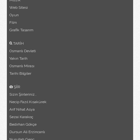
Müzik
Web Sitesi
Oyun
Film
Grafik Tasarım
TARİH
Osmanlı Devleti
Yakın Tarih
Osmanlı Mirası
Tarihi Bilgiler
ŞİİR
Sizin Şiirleriniz..
Necip Fazıl Kısakürek
Arif Nihat Asya
Sezai Karakoç
Bedirhan Gökçe
Dursun Ali Erzincanlı
Nurullah Genç