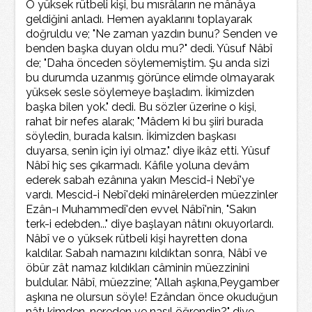
O yüksek rütbeli kişi, bu mısrâların ne mânâya
geldiğini anladı. Hemen ayaklarını toplayarak
doğruldu ve; "Ne zaman yazdın bunu? Senden ve
benden başka duyan oldu mu?" dedi. Yûsuf Nâbî
de; "Daha önceden söylememiştim. Şu anda sizi
bu durumda uzanmış görünce elimde olmayarak
yüksek sesle söylemeye başladım. İkimizden
başka bilen yok." dedi. Bu sözler üzerine o kişi,
rahat bir nefes alarak; "Mâdem ki bu şiiri burada
söyledin, burada kalsın. İkimizden başkası
duyarsa, senin için iyi olmaz." diye ikâz etti. Yûsuf
Nâbî hiç ses çıkarmadı. Kâfile yoluna devâm
ederek sabah ezânına yakın Mescid-i Nebî'ye
vardı. Mescid-i Nebî'deki minârelerden müezzinler
Ezân-ı Muhammedî'den evvel Nâbî'nin, "Sakın
terk-i edebden..." diye başlayan nâtını okuyorlardı.
Nâbî ve o yüksek rütbeli kişi hayretten dona
kaldılar. Sabah namazını kıldıktan sonra, Nâbî ve
öbür zât namaz kıldıkları câminin müezzinini
buldular. Nâbî, müezzine; "Allah aşkına,Peygamber
aşkına ne olursun söyle! Ezândan önce okuduğun
nâtı kimden, nereden ve nasıl öğrendin?" diye