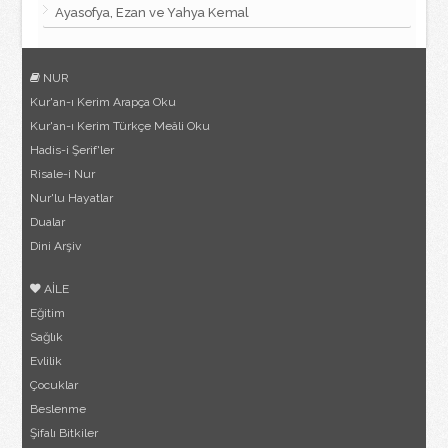
Ayasofya, Ezan ve Yahya Kemal
NUR
Kur'an-ı Kerim Arapça Oku
Kur'an-ı Kerim Türkçe Meâli Oku
Hadis-i Şerif'ler
Risale-i Nur
Nur'lu Hayatlar
Dualar
Dini Arşiv
AİLE
Eğitim
Sağlık
Evlilik
Çocuklar
Beslenme
Şifalı Bitkiler