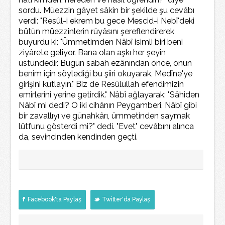
sordu. Müezzin gâyet sâkin bir şekilde şu cevâbı
verdi: "Resûl-i ekrem bu gece Mescid-i Nebî'deki
bütün müezzinlerin rüyâsını şereflendirerek
buyurdu ki: "Ümmetimden Nâbî isimli biri beni
ziyârete geliyor. Bana olan aşkı her şeyin
üstündedir. Bugün sabah ezânından önce, onun
benim için söylediği bu şiiri okuyarak, Medîne'ye
girişini kutlayın." Biz de Resûlullah efendimizin
emirlerini yerine getirdik." Nâbî ağlayarak; "Sâhiden
Nâbî mi dedi? O iki cihânın Peygamberi, Nâbî gibi
bir zavallıyı ve günahkârı, ümmetinden saymak
lütfunu gösterdi mi?" dedi. "Evet" cevâbını alınca
da, sevincinden kendinden geçti.
Facebook'ta Paylaş
Twitter'da Paylaş