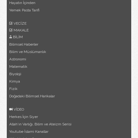
Hayatın İçinden
Yemek Pasta Tarifi
VECİZE
MAKALE
BİLİM
Bilimsel Haberler
Bilim ve Müslümanlık
Astronomi
Matematik
Biyoloji
Kimya
Fizik
Doğadaki Bilimsel Harikalar
VİDEO
Herkes İçin Siyer
Allah'ın Varlığı, Bilim ve Ateizm Serisi
Youtube İslami Kanallar