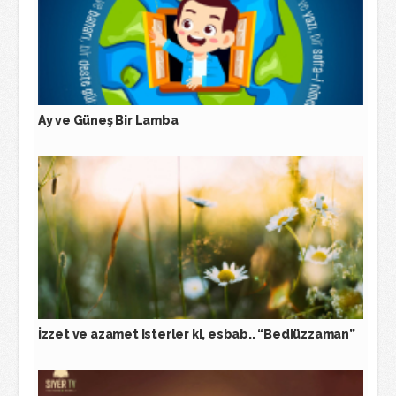
Ay ve Güneş Bir Lamba
İzzet ve azamet isterler ki, esbab.. “Bediüzzaman”