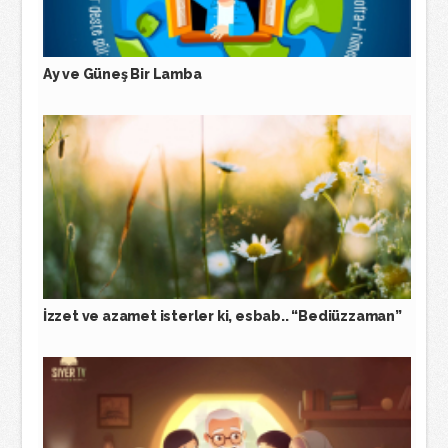
Ay ve Güneş Bir Lamba
İzzet ve azamet isterler ki, esbab.. “Bediüzzaman”