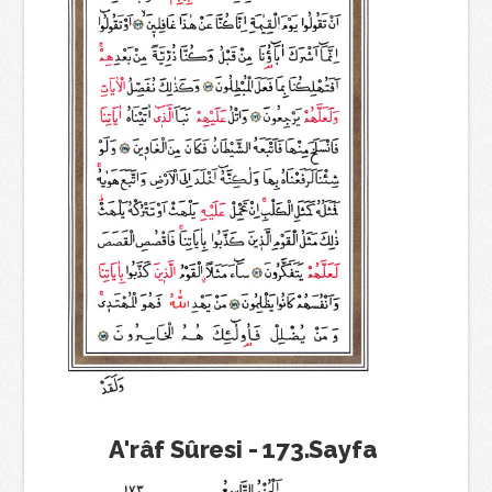
A'râf Sûresi - 173.Sayfa