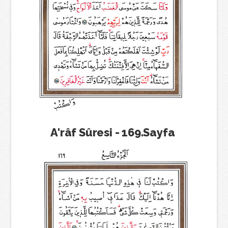
A'râf Sûresi - 169.Sayfa