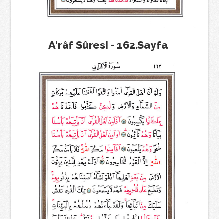
A'râf Sûresi - 162.Sayfa