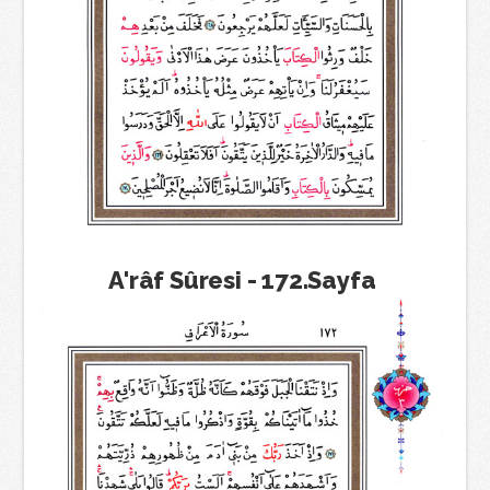
A'râf Sûresi - 172.Sayfa