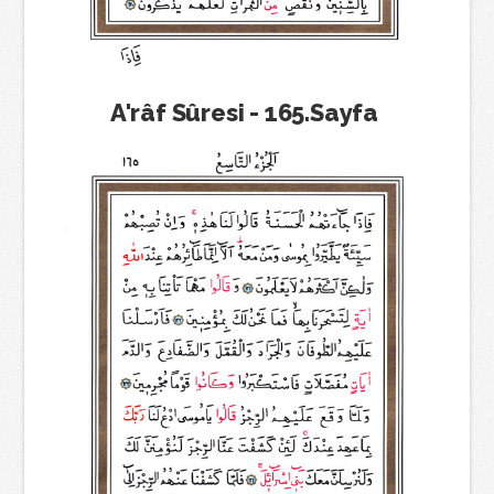
A'râf Sûresi - 165.Sayfa