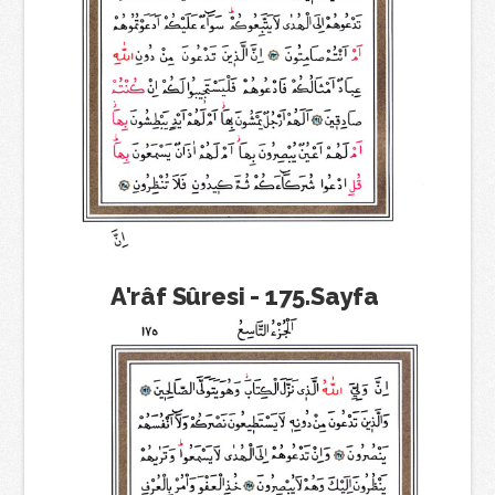
A'râf Sûresi - 175.Sayfa