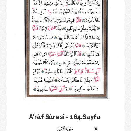
A'râf Sûresi - 164.Sayfa