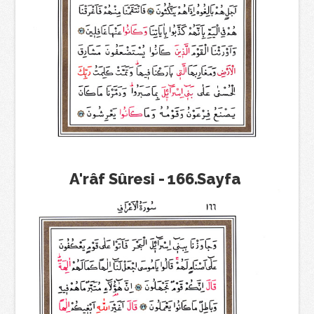
A'râf Sûresi - 166.Sayfa