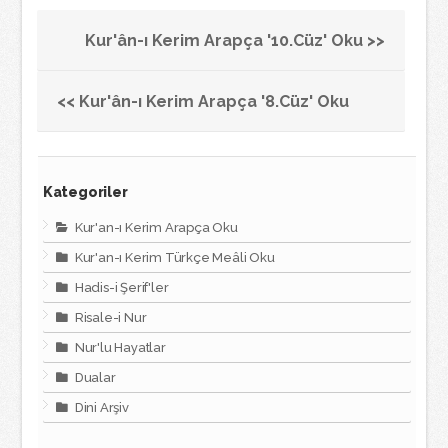
Kur'ân-ı Kerim Arapça '10.Cüz' Oku >>
<< Kur'ân-ı Kerim Arapça '8.Cüz' Oku
Kategoriler
Kur'an-ı Kerim Arapça Oku
Kur'an-ı Kerim Türkçe Meâli Oku
Hadis-i Şerif'ler
Risale-i Nur
Nur'lu Hayatlar
Dualar
Dini Arşiv