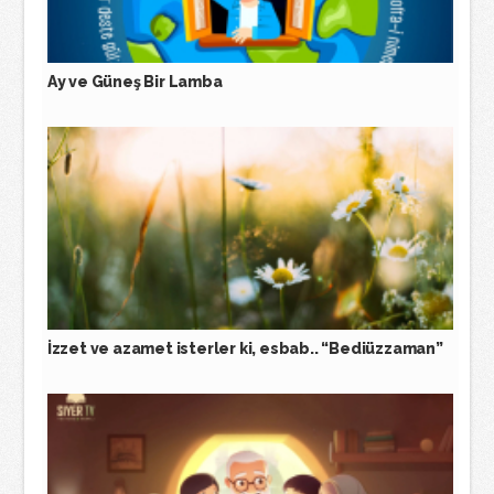
Ay ve Güneş Bir Lamba
İzzet ve azamet isterler ki, esbab.. “Bediüzzaman”