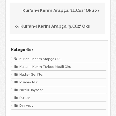
Kur'ân-ı Kerim Arapça '11.Cüz' Oku >>
<< Kur'ân-ı Kerim Arapça '9.Cüz' Oku
Kategoriler
Kur'an-ı Kerim Arapça Oku
Kur'an-ı Kerim Türkçe Meâli Oku
Hadis-i Şerif'ler
Risale-i Nur
Nur'lu Hayatlar
Dualar
Dini Arşiv