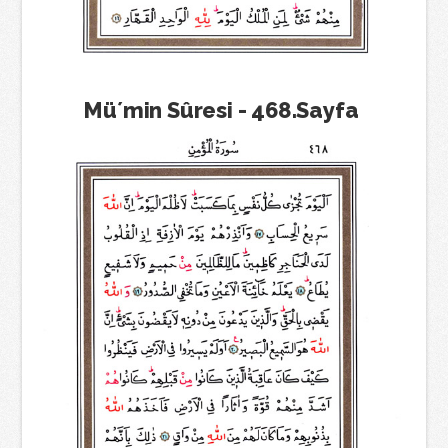
Mü´min Sûresi - 468.Sayfa