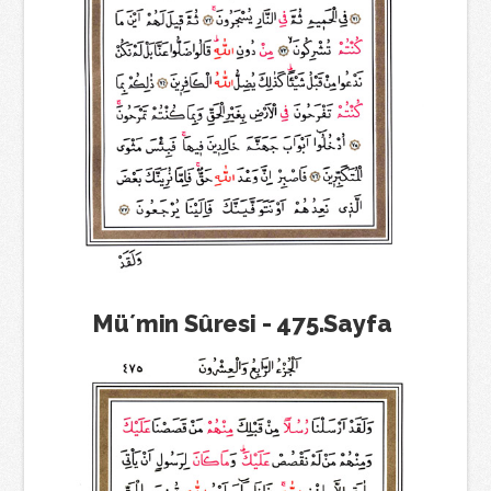
Mü´min Sûresi - 475.Sayfa