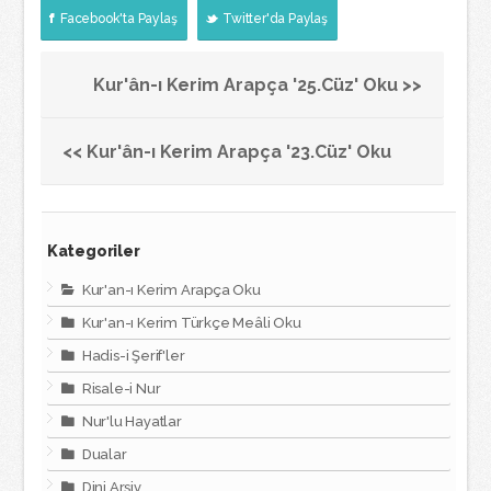
Facebook'ta Paylaş
Twitter'da Paylaş
Kur'ân-ı Kerim Arapça '25.Cüz' Oku >>
<< Kur'ân-ı Kerim Arapça '23.Cüz' Oku
Kategoriler
Kur'an-ı Kerim Arapça Oku
Kur'an-ı Kerim Türkçe Meâli Oku
Hadis-i Şerif'ler
Risale-i Nur
Nur'lu Hayatlar
Dualar
Dini Arşiv