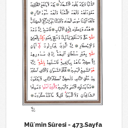
Mü´min Sûresi - 473.Sayfa