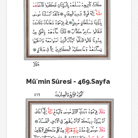
Mü´min Sûresi - 469.Sayfa