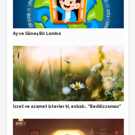
Ay ve Güneş Bir Lamba
İzzet ve azamet isterler ki, esbab.. “Bediüzzaman”