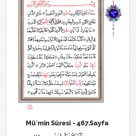
Mü´min Sûresi - 467.Sayfa