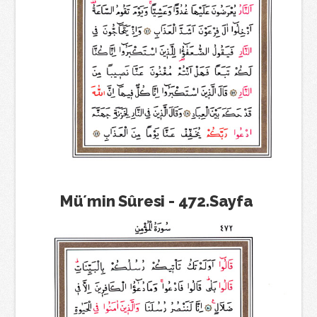
Mü´min Sûresi - 472.Sayfa