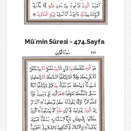
Mü´min Sûresi - 474.Sayfa