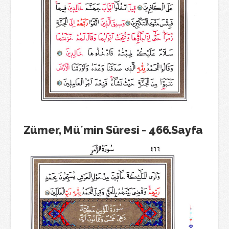
Zümer, Mü´min Sûresi - 466.Sayfa