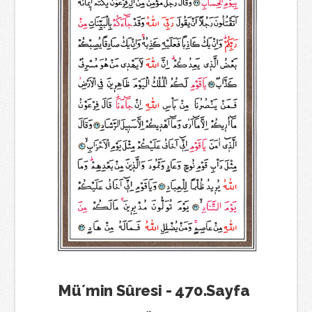
Mü´min Sûresi - 470.Sayfa