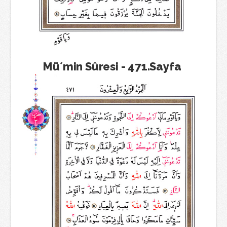
Mü´min Sûresi - 471.Sayfa