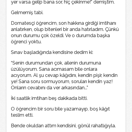
yer varsa gelip bana sor, hiç çekinme!” demiştim.
Gelmemiş tabi.
Domatesçi öğrencim, son hakkına girdiği imtihanı
anlatırken, olup bitenleri bir anda hatırladım. Çünkü
onun durumu çok özeldi. Ve o durumda başka
öğrenci yoktu.
Sınav başladığında kendisine dedim ki:
“Senin durumundan çok, ailenin durumuna
üzülüyorum. Sana acımasam bile onlara
acıyorum. Al şu cevap kâğıdını, kendin pişir, kendin
ye! Sana soru sormuyorum, soruları kendin yaz!
Onların cevabını da ver arkasından...”
İki saatlik imtihan beş dakikada bitti.
O öğrencim bir soru bile yazamayıp, boş kâğıt
teslim etti.
Bende okuldan attım kendisini, gönül rahatlığıyla.