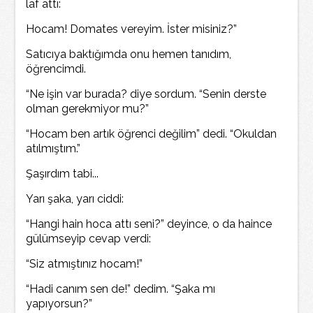
laf attı:
Hocam! Domates vereyim. İster misiniz?”
Satıcıya baktığımda onu hemen tanıdım,
öğrencimdi.
“Ne işin var burada? diye sordum. “Senin derste
olman gerekmiyor mu?”
“Hocam ben artık öğrenci değilim” dedi. “Okuldan
atılmıştım.”
Şaşırdım tabi...
Yarı şaka, yarı ciddi:
“Hangi hain hoca attı seni?” deyince, o da haince
gülümseyip cevap verdi:
“Siz atmıştınız hocam!”
“Hadi canım sen de!” dedim. “Şaka mı
yapıyorsun?”