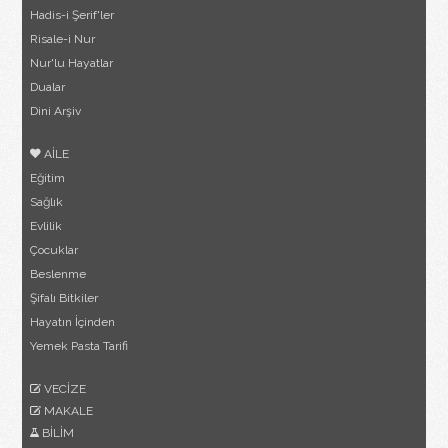
Hadis-i Şerif'ler
Risale-i Nur
Nur'lu Hayatlar
Dualar
Dini Arşiv
AİLE
Eğitim
Sağlık
Evlilik
Çocuklar
Beslenme
Şifalı Bitkiler
Hayatın İçinden
Yemek Pasta Tarifi
VECİZE
MAKALE
BİLİM