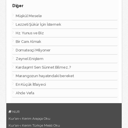
Diğer
Müşkül Mesele
Lezzeti Şükür İçin İstemek
Hz. Yunus ve Biz
Bir Canı Almak
Domatesçi Milyoner
Zeynel Eniştem
Kardaşım! Sen Sünnet Bilmez..?
Marangozun hayatındaki bereket
En Küçük İtfaiyeci
Ahde Vefa
NUR
Kur'an-ı Kerim Arapça Oku
Kur'an-ı Kerim Türkçe Meâli Oku