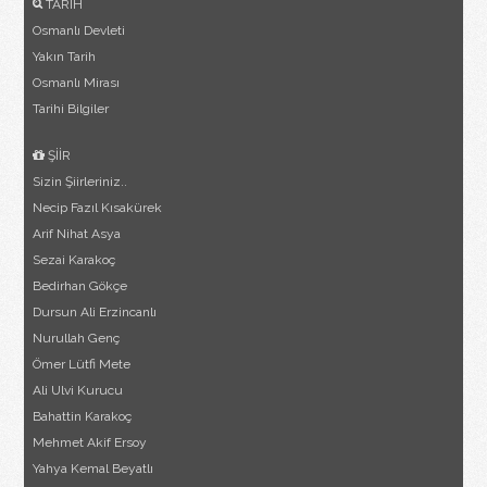
TARİH
Osmanlı Devleti
Yakın Tarih
Osmanlı Mirası
Tarihi Bilgiler
ŞİİR
Sizin Şiirleriniz..
Necip Fazıl Kısakürek
Arif Nihat Asya
Sezai Karakoç
Bedirhan Gökçe
Dursun Ali Erzincanlı
Nurullah Genç
Ömer Lütfi Mete
Ali Ulvi Kurucu
Bahattin Karakoç
Mehmet Akif Ersoy
Yahya Kemal Beyatlı