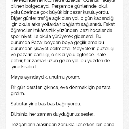
merkezinden iki kilometre uzakta, “Ozanlar” adıyla
bilinen bölgedeydi. Perşembe günlerinde, okul
yolu üzerinde çok büyük bir pazar kuruluyordu.
Diğer günler trafiğe açık olan yol, o gün kapandığı
için okula arka yollardan bağlantı sağlanırdı. Fakat
öğrenciler imkânsızlık yüzünden, bazı hocalar da
spor niyeti ile okula yürüyerek giderlerdi. Bu
durumda Pazar boydan boya geçilir, ama bu
durumdan şikâyet edilmezdi. Meyvelerin güzelliği
ve pazarın canlılığı, o sıkıcı yolu eğlenceli hale
getirir, her zaman uzun gelen yol, bu yüzden de
iyice kısalırdı.
Mayıs ayındaydık, unutmuyorum.
Bir gün dersten çıkınca, eve dönmek için pazara
girdim.
Satıcılar yine bas bas bağırıyordu.
Bilirsiniz, her zaman duyduğunuz sesler...
Tezgâhların arasından zorlukla ilerlerken, biri bana