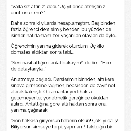
“Valla siz attınız” dedi. “Üç yıl önce atmıştınız
unuttunuz mu?”
Daha sonra ki yıllarda hesaplamıştım. Beş binden
fazla öğrenci ders almış benden, bu yüzden de
isimleri hatırlamam zor, yaşanılan olayları da öyle...
Öğrencimin yanına giderek oturdum. Üç kilo
domates aldıktan sonra tabi...
“Seni nasıl attığımı anlat bakayım!” dedim. “Hem
de detaylarıyla...”
Anlatmaya başladı. Derslerimin birinden, altı kere
sınava girmesine rağmen, hepsinden de zayıf not
alarak kalmıştı. O zamanlar yedi hakta
geçemeyenler, yönetmelik gereğince okuldan
atılırdı. Anlattığına göre, altı haktan sonra onu
yanıma çağırarak:
“Son hakkına giriyorsun haberin olsun! Çok iyi çalış!
Biliyorsun kimseye torpil yapmam! Takıldığın bir