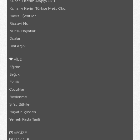
Kur'an-ı Kerim Arapça Oku
Kur'an-ı Kerim Türkçe Meâli Oku
Hadis-i Şerif'ler
Risale-i Nur
Nur'lu Hayatlar
Dualar
Dini Arşiv
AİLE
Eğitim
Sağlık
Evlilik
Çocuklar
Beslenme
Şifalı Bitkiler
Hayatın İçinden
Yemek Pasta Tarifi
VECİZE
MAKALE