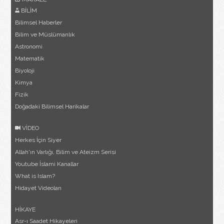
BİLİM
Bilimsel Haberler
Bilim ve Müslümanlık
Astronomi
Matematik
Biyoloji
Kimya
Fizik
Doğadaki Bilimsel Harikalar
VİDEO
Herkes İçin Siyer
Allah'ın Varlığı, Bilim ve Ateizm Serisi
Youtube İslami Kanallar
What is Islam?
Hidayet Videoları
HİKAYE
Asr-ı Saadet Hikayeleri