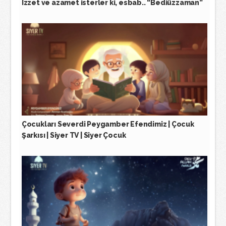
İzzet ve azamet isterler ki, esbab.. “Bediüzzaman”
Çocukları Severdi Peygamber Efendimiz | Çocuk
Şarkısı | Siyer TV | Siyer Çocuk