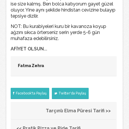
ise size kalmış. Ben bolca katıyorum gayet güzel
oluyor. Yine aynı şekilde hindistan cevizine bulayıp
tepsiye dizilir.
NOT: Bu kurabiyeleri kuru bir kavanoza koyup
ağzını sıkıca örterseniz serin yerde 5-6 gün
muhafaza edebilirsiniz.
AFİYET OLSUN...
Fatma Zehra
Facebook'ta Paylaş
Twitter'da Paylaş
Tarçınlı Elma Püresi Tarifi >>
<< Pratik Pizza ve Pide Tarifi