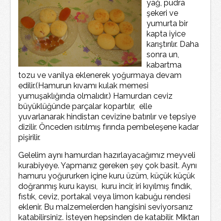
yağ, pudra
şekeri ve
yumurta bir
kapta iyice
karıştırılır. Daha
sonra un,
kabartma
tozu ve vanilya eklenerek yoğurmaya devam
edilir.(Hamurun kıvamı kulak memesi
yumuşaklığında olmalıdır.) Hamurdan ceviz
büyüklüğünde parçalar kopartılır, elle
yuvarlanarak hindistan cevizine batırılır ve tepsiye
dizilir. Önceden ısıtılmış fırında pembeleşene kadar
pişirilir.
Gelelim aynı hamurdan hazırlayacağımız meyveli
kurabiyeye. Yapmanız gereken şey çok basit. Aynı
hamuru yoğururken içine kuru üzüm, küçük küçük
doğranmış kuru kayısı, kuru incir, iri kıyılmış fındık,
fıstık, ceviz, portakal veya limon kabuğu rendesi
eklenir. Bu malzemelerden hangisini seviyorsanız
katabilirsiniz. İsteyen hepsinden de katabilir. Miktarı