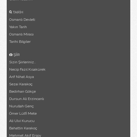
TARİH
Osmanlı Devleti
Yakın Tarih
Osmanlı Mirası
Tarihi Bilgiler
ŞİİR
Sizin Şiirleriniz..
Necip Fazıl Kısakürek
Arif Nihat Asya
Sezai Karakoç
Bedirhan Gökçe
Dursun Ali Erzincanlı
Nurullah Genç
Ömer Lütfi Mete
Ali Ulvi Kurucu
Bahattin Karakoç
Mehmet Akif Ersoy