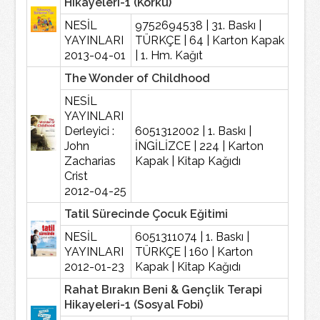
Hikayeleri-1 (Korku)
NESİL
9752694538 | 31. Baskı |
YAYINLARI
TÜRKÇE | 64 | Karton Kapak
2013-04-01
| 1. Hm. Kağıt
The Wonder of Childhood
NESİL
YAYINLARI
Derleyici :
6051312002 | 1. Baskı |
John
İNGİLİZCE | 224 | Karton
Zacharias
Kapak | Kitap Kağıdı
Crist
2012-04-25
Tatil Sürecinde Çocuk Eğitimi
NESİL
6051311074 | 1. Baskı |
YAYINLARI
TÜRKÇE | 160 | Karton
2012-01-23
Kapak | Kitap Kağıdı
Rahat Bırakın Beni & Gençlik Terapi
Hikayeleri-1 (Sosyal Fobi)