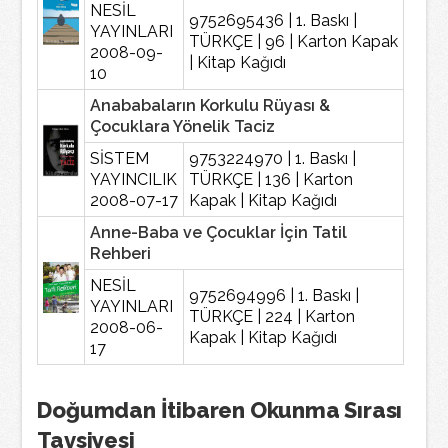
NESİL
9752695436 | 1. Baskı |
YAYINLARI
TÜRKÇE | 96 | Karton Kapak
2008-09-
| Kitap Kağıdı
10
Anababaların Korkulu Rüyası &
Çocuklara Yönelik Taciz
SİSTEM
9753224970 | 1. Baskı |
YAYINCILIK
TÜRKÇE | 136 | Karton
2008-07-17
Kapak | Kitap Kağıdı
Anne-Baba ve Çocuklar İçin Tatil
Rehberi
NESİL
9752694996 | 1. Baskı |
YAYINLARI
TÜRKÇE | 224 | Karton
2008-06-
Kapak | Kitap Kağıdı
17
Doğumdan İtibaren Okunma Sırası
Tavsiyesi