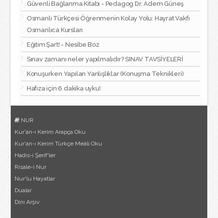
Güvenli Bağlanma Kitabı - Pedagog Dr. Adem Güneş
Osmanlı Türkçesi Öğrenmenin Kolay Yolu: Hayrat Vakfı
Osmanlıca Kursları
Eğitim Şart! - Nesibe Boz
Sınav zamanı neler yapılmalıdır? SINAV TAVSİYELERİ
Konuşurken Yapılan Yanlışlıklar (Konuşma Teknikleri)
Hafıza için 6 dakika uyku!
NUR
Kur'an-ı Kerim Arapça Oku
Kur'an-ı Kerim Türkçe Meâli Oku
Hadis-i Şerif'ler
Risale-i Nur
Nur'lu Hayatlar
Dualar
Dini Arşiv