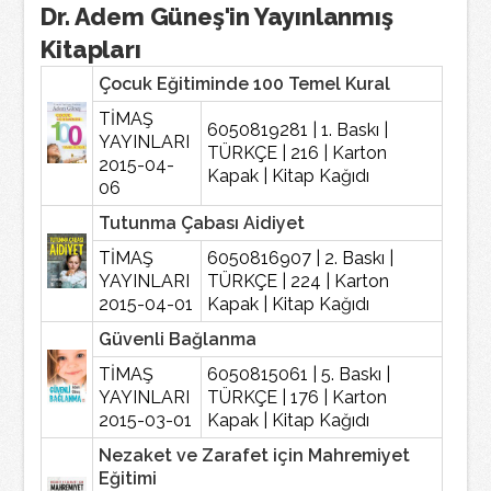
Dr. Adem Güneş'in Yayınlanmış
Kitapları
Çocuk Eğitiminde 100 Temel Kural
TİMAŞ
6050819281 | 1. Baskı |
YAYINLARI
TÜRKÇE | 216 | Karton
2015-04-
Kapak | Kitap Kağıdı
06
Tutunma Çabası Aidiyet
TİMAŞ
6050816907 | 2. Baskı |
YAYINLARI
TÜRKÇE | 224 | Karton
2015-04-01
Kapak | Kitap Kağıdı
Güvenli Bağlanma
TİMAŞ
6050815061 | 5. Baskı |
YAYINLARI
TÜRKÇE | 176 | Karton
2015-03-01
Kapak | Kitap Kağıdı
Nezaket ve Zarafet için Mahremiyet
Eğitimi