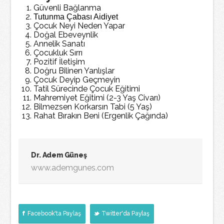
Güvenli Bağlanma
Tutunma Çabası Aidiyet
Çocuk Neyi Neden Yapar
Doğal Ebeveynlik
Annelik Sanatı
Çocukluk Sırrı
Pozitif İletişim
Doğru Bilinen Yanlışlar
Çocuk Deyip Geçmeyin
Tatil Sürecinde Çocuk Eğitimi
Mahremiyet Eğitimi (2-3 Yaş Civarı)
Bilmezsen Korkarsın Tabi (5 Yaş)
Rahat Bırakın Beni (Ergenlik Çağında)
Dr. Adem Güneş
www.ademgunes.com
Facebook'ta Paylaş
Twitter'da Paylaş