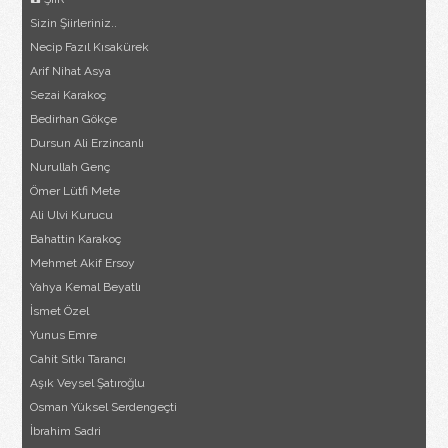
Sizin Şiirleriniz..
Necip Fazıl Kısakürek
Arif Nihat Asya
Sezai Karakoç
Bedirhan Gökçe
Dursun Ali Erzincanlı
Nurullah Genç
Ömer Lütfi Mete
Ali Ulvi Kurucu
Bahattin Karakoç
Mehmet Akif Ersoy
Yahya Kemal Beyatlı
İsmet Özel
Yunus Emre
Cahit Sıtkı Tarancı
Aşık Veysel Şatıroğlu
Osman Yüksel Serdengeçti
İbrahim Sadri