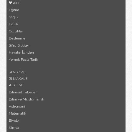
AİLE
Eğitim
Sağlık
Evlilik
Çocuklar
Beslenme
Şifalı Bitkiler
Hayatın İçinden
Yemek Pasta Tarifi
VECİZE
MAKALE
BİLİM
Bilimsel Haberler
Bilim ve Müslümanlık
Astronomi
Matematik
Biyoloji
Kimya