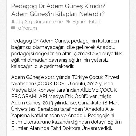
Pedagog Dr. Adem Güneş Kimdir?
Adem Güneş'in Kitapları Nelerdir?
19.219 Görüntüleme
Eğitim
,
Kitap
0 Yorum
​Pedagog Dr. Adem Güneş, pedagojinin kültürden
bağımsız olamayacağını dile getirerek Anadolu
pedagojisi değerlerinin altını çizmekte ve duyarlılık
eğitimi olmadan davranış eğitiminin yetersiz
kalacağını dile getirmektedir.
Adem Güneş’e 2011 yılında Türkiye Çocuk Zirvesi
tarafından ÇOCUK DOSTU ödülü, 2012 yılında
Medya Etik Konseyi tarafından AİLE VE ÇOCUK
PROGRAMLARI Medya Etik Ödül’ü verilmiştir.
Adem Güneş, 2013 yılında ise, Çanakkale 18 Mart
Üniversitesi Senatosu tarafından “Anadolu Aile
Yapısına Katkılarından ve Anadolu Pedagojisini
Bilim Literatürü’ne kazandırdığından dolayı” Eğitim
Bilimleri Alanında Fahri Doktora Ünvanı verildi.