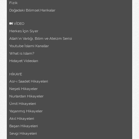
Fizik
Doğadaki Bilimsel Harikalar
VİDEO
Herkes İçin Siyer
Allah'ın Varlığı, Bilim ve Ateizm Serisi
Youtube İslami Kanallar
What is Islam?
Hidayet Videoları
HİKAYE
Asr-ı Saadet Hikayeleri
Neşeli Hikayeler
Nurlardan Hikayeler
Ümit Hikayeleri
Yaşanmış Hikayeler
Akıl Hikayeleri
Başarı Hikayeleri
Sevgi Hikayeleri