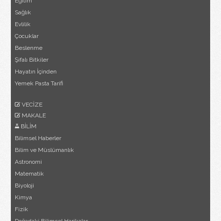
Eğitim
Sağlık
Evlilik
Çocuklar
Beslenme
Şifalı Bitkiler
Hayatın İçinden
Yemek Pasta Tarifi
VECİZE
MAKALE
BİLİM
Bilimsel Haberler
Bilim ve Müslümanlık
Astronomi
Matematik
Biyoloji
Kimya
Fizik