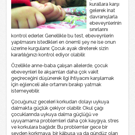
kurallara karşı
gelerek inat
davranışlarla
ebeveynlerinin
sınırlarını
kontrol ederler. Genellikle bu test, ebeveynlerin
yapılmasını istedikleri en önemli şey ne ise onun
üzerine kurgulanır. Çocuk ayak direterek sizin
kararlılığınızı kontrol ediyor olabilir.
Özellikle anne-baba çalışan ailelerde, çocuk
ebeveynleri ile akşamları daha çok vakit
geçireceğini düşünerek ilgi ihtiyacını karşılamak
için eğlenceli aile ortamını bırakıp yatmak
istemeyebilir.
Çocuğunuz geceleri korkudan dolayı uykuya
dalmakta güçlük çekiyor olabilir. Okul çağı
çocuklarında uykuya dalma güçlüğü ve
uyuyamama problemleri daha çok kaygıya, stres
ve korkulara bağlıdır. Bu problemler gece bir
şeyden korkmaya, bir kâbusa ya da gündüz olan