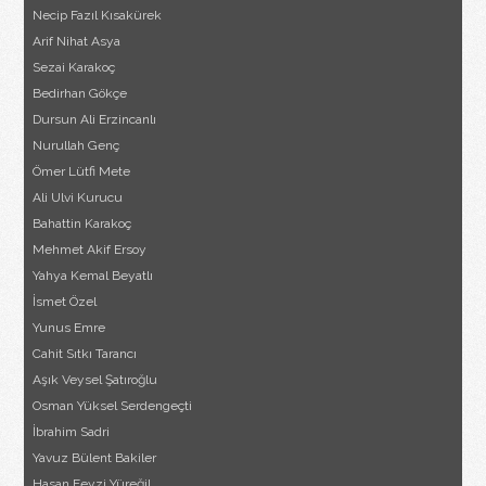
Necip Fazıl Kısakürek
Arif Nihat Asya
Sezai Karakoç
Bedirhan Gökçe
Dursun Ali Erzincanlı
Nurullah Genç
Ömer Lütfi Mete
Ali Ulvi Kurucu
Bahattin Karakoç
Mehmet Akif Ersoy
Yahya Kemal Beyatlı
İsmet Özel
Yunus Emre
Cahit Sıtkı Tarancı
Aşık Veysel Şatıroğlu
Osman Yüksel Serdengeçti
İbrahim Sadri
Yavuz Bülent Bakiler
Hasan Feyzi Yüreğil