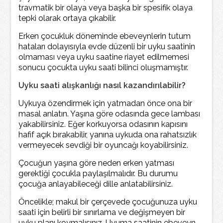
travmatik bir olaya veya başka bir spesifik olaya
tepki olarak ortaya çıkabilir.
Erken çocukluk döneminde ebeveynlerin tutum
hataları dolayısıyla evde düzenli bir uyku saatinin
olmaması veya uyku saatine riayet edilmemesi
sonucu çocukta uyku saati bilinci oluşmamıştır.
Uyku saati alışkanlığı nasıl kazandırılabilir?
Uykuya özendirmek için yatmadan önce ona bir
masal anlatın. Yaşına göre odasında gece lambası
yakabilirsiniz. Eğer korkuyorsa odasının kapısını
hafif açık bırakabilir, yanına uykuda ona rahatsızlık
vermeyecek sevdiği bir oyuncağı koyabilirsiniz.
Çocuğun yaşına göre neden erken yatması
gerektiği çocukla paylaşılmalıdır. Bu durumu
çocuğa anlayabileceği dille anlatabilirsiniz.
Öncelikle; makul bir çerçevede çocuğunuza uyku
saati için belirli bir sınırlama ve değişmeyen bir
uyku planı koymalısınız. Uyuma saatinin ebeveyn