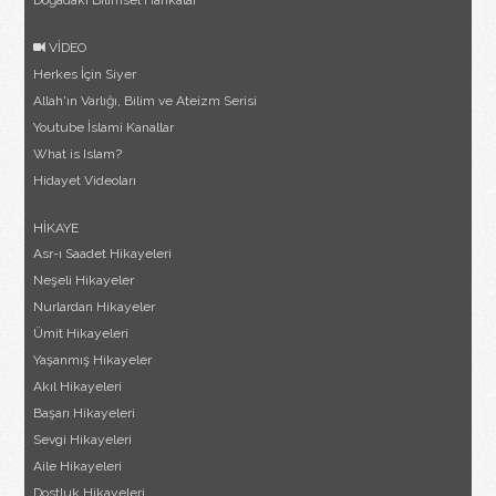
Doğadaki Bilimsel Harikalar
VİDEO
Herkes İçin Siyer
Allah'ın Varlığı, Bilim ve Ateizm Serisi
Youtube İslami Kanallar
What is Islam?
Hidayet Videoları
HİKAYE
Asr-ı Saadet Hikayeleri
Neşeli Hikayeler
Nurlardan Hikayeler
Ümit Hikayeleri
Yaşanmış Hikayeler
Akıl Hikayeleri
Başarı Hikayeleri
Sevgi Hikayeleri
Aile Hikayeleri
Dostluk Hikayeleri