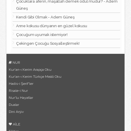
Çocuklara aferin, maşallah demek ödül müdür? - Adem
Güneş
Kendi Gibi Olmak - Adem Güneş
Anne kokusu dünyanın en güzel kokusu
Çocuğum uyumak istemiyor!
Çekingen Çocuğu Sosyalleştirmek!
NUR
Kur'an-ı Kerim Arapça Oku
Kur'an-ı Kerim Türkçe Meâli Oku
Hadis-i Şerif'ler
Risale-i Nur
Nur'lu Hayatlar
Dualar
Dini Arşiv
AİLE