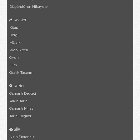
Düşündüren Hikayeler
TAVSİYE
Kitap
Dergi
Müzik
Web Sitesi
Oyun
Film
Grafik Tasarım
TARİH
Osmanlı Devleti
Yakın Tarih
Osmanlı Mirası
Tarihi Bilgiler
ŞİİR
Sizin Şiirleriniz..