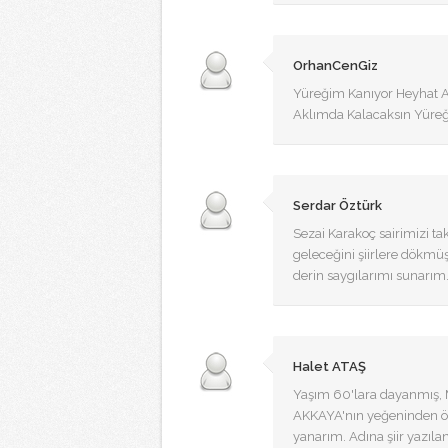
OrhanCenGiz
Yüreğim Kanıyor Heyhat 
Aklımda Kalacaksın Yüreğ
Serdar Öztürk
Sezai Karakoç sairimizi t
geleceğini şiirlere dökmü
derin saygılarımı sunarım
Halet ATAŞ
Yaşım 60'lara dayanmış, 
AKKAYA'nın yeğeninden ö
yanarım. Adına şiir yazıla