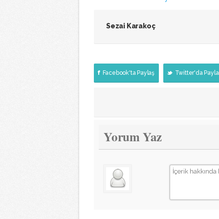
Sezai Karakoç
Facebook'ta Paylaş
Twitter'da Payla
Yorum Yaz