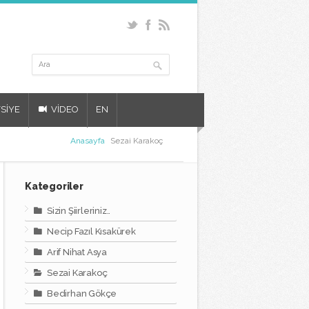
SİYE
VİDEO
EN
Anasayfa
Sezai Karakoç
Kategoriler
Sizin Şiirleriniz..
Necip Fazıl Kısakürek
Arif Nihat Asya
Sezai Karakoç
Bedirhan Gökçe