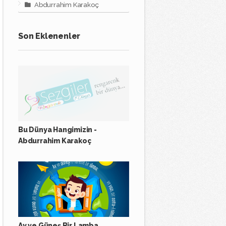
Abdurrahim Karakoç
Son Eklenenler
Bu Dünya Hangimizin -
Abdurrahim Karakoç
Ay ve Güneş Bir Lamba