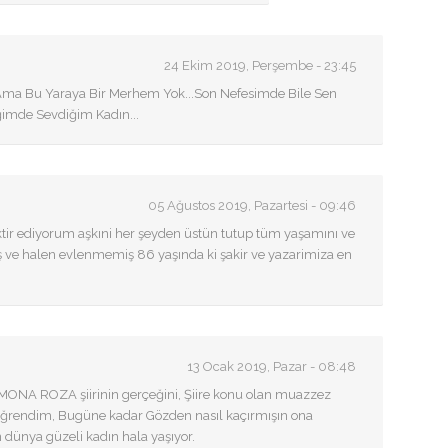
24 Ekim 2019, Perşembe - 23:45
Ama Bu Yaraya Bir Merhem Yok...Son Nefesimde Bile Sen
imde Sevdiğim Kadın...
05 Ağustos 2019, Pazartesi - 09:46
aktir ediyorum aşkıni her şeyden üstün tutup tüm yaşamını ve
ş ve halen evlenmemiş 86 yaşında ki şakir ve yazarimiza en
.
13 Ocak 2019, Pazar - 08:48
MONA ROZA şiirinin gerçeğini, Şiire konu olan muazzez
ğrendim, Bugüne kadar Gözden nasıl kaçırmışın ona
n dünya güzeli kadın hala yaşıyor.