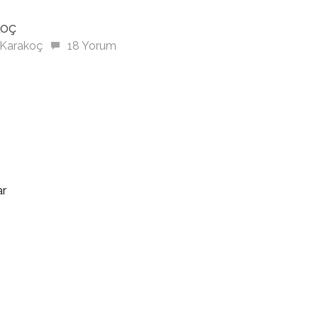
koç
 Karakoç
18 Yorum
ar