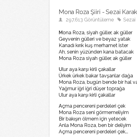
Mona Roza Şiiri - Sezai Kara
297.613 Görüntüleme
Sezai
M
ona Roza, siyah güller, ak güller
Geyvenin gülleri ve beyaz yatak
Kanadı kırık kuş merhamet ister
Ah, senin yüzünden kana batacak
Mona Roza siyah güller, ak güller
U
lur aya karşı kirli çakallar
Ürkek ürkek bakar tavşanlar dağa
Mona Roza, bugün bende bir hal v
Yağmur iğri iğri düşer toprağa
Ulur aya karşı kirli çakallar
A
çma pencereni perdeleri çek
Mona Roza seni görmemeliyim
Bir bakışın ölmem için yetecek
Anla Mona Roza, ben bir deliyim
Açma pencereni perdeleri çek...