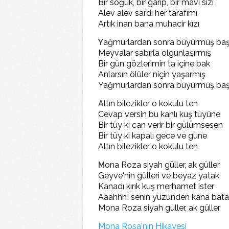
Bir soğuk, bir garip, bir mavi sızı
Alev alev sardı her tarafımı
Artık inan bana muhacir kızı
Y
ağmurlardan sonra büyürmüş ba
Meyvalar sabırla olgunlaşırmış
Bir gün gözlerimin ta içine bak
Anlarsın ölüler niçin yaşarmış
Yağmurlardan sonra büyürmüş ba
A
ltın bilezikler o kokulu ten
Cevap versin bu kanlı kuş tüyüne
Bir tüy ki can verir bir gülümsesen
Bir tüy ki kapalı gece ve güne
Altın bilezikler o kokulu ten
M
ona Roza siyah güller, ak güller
Geyve'nin gülleri ve beyaz yatak
Kanadı kırık kuş merhamet ister
Aaahhh! senin yüzünden kana bata
Mona Roza siyah güller, ak güller
Mona Rosa'nın Hikayesi