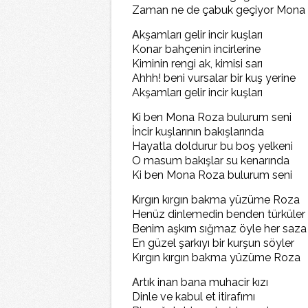
Zaman ne de çabuk geçiyor Mona
A
kşamları gelir incir kuşları
Konar bahçenin incirlerine
Kiminin rengi ak, kimisi sarı
Ahhh! beni vursalar bir kuş yerine
Akşamları gelir incir kuşları
K
i ben Mona Roza bulurum seni
İncir kuşlarının bakışlarında
Hayatla doldurur bu boş yelkeni
O masum bakışlar su kenarında
Ki ben Mona Roza bulurum seni
K
ırgın kırgın bakma yüzüme Roza
Henüz dinlemedin benden türküler
Benim aşkım sığmaz öyle her saza
En güzel şarkıyı bir kurşun söyler
Kırgın kırgın bakma yüzüme Roza
A
rtık inan bana muhacir kızı
Dinle ve kabul et itirafımı