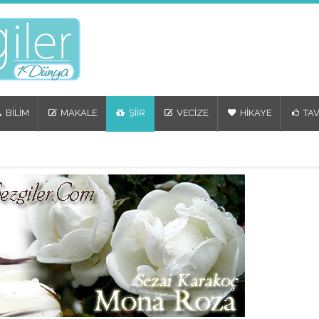
BİLİM
MAKALE
ŞİİR
VECİZE
HİKAYE
TAV