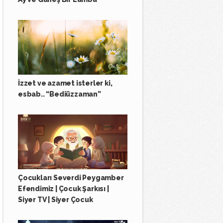
İzzet ve azamet isterler ki,
esbab.. “Bediüzzaman”
Çocukları Severdi Peygamber
Efendimiz | Çocuk Şarkısı |
Siyer TV | Siyer Çocuk