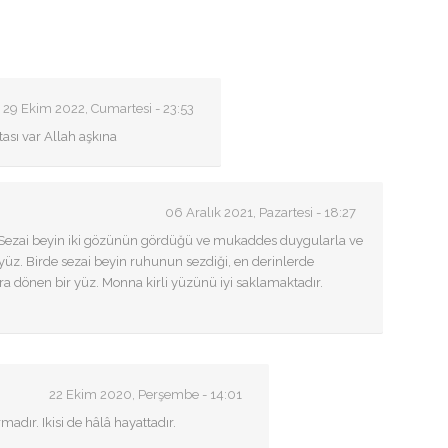
29 Ekim 2022, Cumartesi - 23:53
sı var Allah aşkına
06 Aralık 2021, Pazartesi - 18:27
. Sezai beyin iki gözünün gördüğü ve mukaddes duygularla ve
 yüz. Birde sezai beyin ruhunun sezdiği, en derinlerde
para dönen bir yüz. Monna kirli yüzünü iyi saklamaktadır.
22 Ekim 2020, Perşembe - 14:01
adır. Ikisi de hâlâ hayattadır.