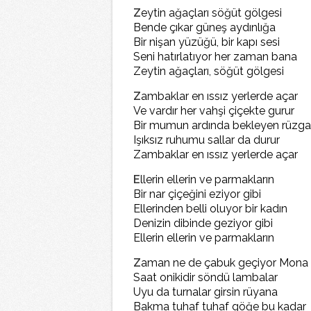
Z
eytin ağaçları söğüt gölgesi
Bende çıkar güneş aydınlığa
Bir nişan yüzüğü, bir kapı sesi
Seni hatırlatıyor her zaman bana
Zeytin ağaçları, söğüt gölgesi
Z
ambaklar en ıssız yerlerde açar
Ve vardır her vahşi çiçekte gurur
Bir mumun ardında bekleyen rüzga
Işıksız ruhumu sallar da durur
Zambaklar en ıssız yerlerde açar
E
llerin ellerin ve parmakların
Bir nar çiçeğini eziyor gibi
Ellerinden belli oluyor bir kadın
Denizin dibinde geziyor gibi
Ellerin ellerin ve parmakların
Z
aman ne de çabuk geçiyor Mona
Saat onikidir söndü lambalar
Uyu da turnalar girsin rüyana
Bakma tuhaf tuhaf göğe bu kadar