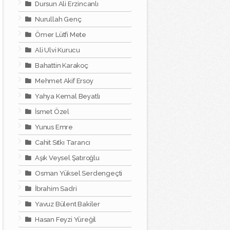
Dursun Ali Erzincanlı
Nurullah Genç
Ömer Lütfi Mete
Ali Ulvi Kurucu
Bahattin Karakoç
Mehmet Akif Ersoy
Yahya Kemal Beyatlı
İsmet Özel
Yunus Emre
Cahit Sıtkı Tarancı
Aşık Veysel Şatıroğlu
Osman Yüksel Serdengeçti
İbrahim Sadri
Yavuz Bülent Bakiler
Hasan Feyzi Yüreğil