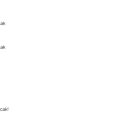
şak
şak
cak!