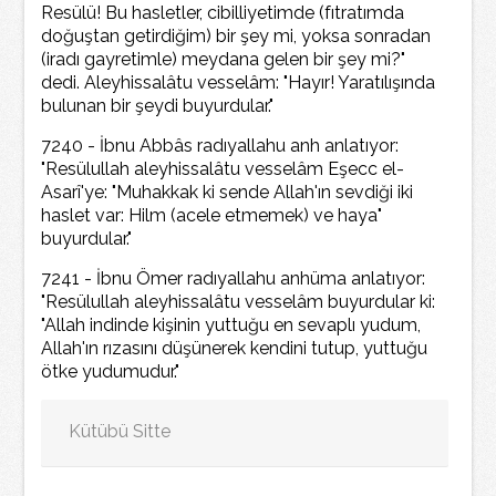
Resülü! Bu hasletler, cibilliyetimde (fıtratımda
doğuştan getirdiğim) bir şey mi, yoksa sonradan
(iradı gayretimle) meydana gelen bir şey mi?"
dedi. Aleyhissalâtu vesselâm: "Hayır! Yaratılışında
bulunan bir şeydi buyurdular."
7240 - İbnu Abbâs radıyallahu anh anlatıyor:
"Resülullah aleyhissalâtu vesselâm Eşecc el-
Asarî'ye: "Muhakkak ki sende Allah'ın sevdiği iki
haslet var: Hilm (acele etmemek) ve haya"
buyurdular."
7241 - İbnu Ömer radıyallahu anhüma anlatıyor:
"Resülullah aleyhissalâtu vesselâm buyurdular ki:
"Allah indinde kişinin yuttuğu en sevaplı yudum,
Allah'ın rızasını düşünerek kendini tutup, yuttuğu
ötke yudumudur."
Kütübü Sitte