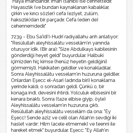
"Haya imandandır. İman (sahibi) ise cennettedir.
Hayasızlık (ve bundan kaynaklanan kabalıklar,
çirkin ve kırıcı sözler) cefa (eziyet, zulüm,
haksızlık)dan bir parçadır. Cefa (eden de)
cehennemdedir."
7239 - Ebu Sa'îdi'I-Hudrî radıyallahu anh anlatıyor:
"Resülullah aleyhissalâtu vesselâm'ın yanında
oturuyor idik. (Bir ara): "Size Abdulkays kabilesinin
gönderdiği heyet geldi" buyurdular. Halbuki
içimizden hiç kimse (henüz heyetin geldiğini)
görmemişti. Hakikaten geldiler ve konakladılar.
Sonra Aleyhissalâtu vesselam'ın huzuruna geldiler.
Onlardan Eşecc el-Asarî (adında biri) konaklama
yerinde kaldı, o sonradan geldi. Çünkü o, bir
konağa indi, devesini ıhtırdı. Yolculuk elbisesini bir
kenara bıraktı. Sonra (taze elbise giyip, öyle)
Aleyhissalâtu vesselam'ın huzuruna çıktı.
Resülullah aleyhissalâtu vesselâm da ona: "Ey
Eşecc! Sende aziz ve celil olan Allah'ın sevdiği iki
haslet vardır: Hilm (acele etmemek) ve teenni ile
hareket etmek" buyurdular. Eşecc: "Ey Allah'ın