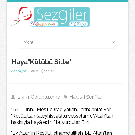
Haya"Kütübü Sitte"
Anasayfa
Hadis-i Şerif'ler
2.431 Görüntüleme
Hadis-i Şerif'ler
1641 - İbnu Mes'ud (radıyallâhu anh) anlatıyor:
"Resûlullah (aleyhissalâtu vesselâm): "Allah'tan
hakkııyla hayâ edin!" buyurdular. Biz:
"Ey Allah'ın Resûlü, elhamdülillah, biz Allah'tan