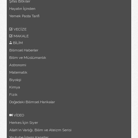
Şifalı Bitkiler
Hayatın İçinden
Yemek Pasta Tarifi
VECİZE
MAKALE
BİLİM
Bilimsel Haberler
Bilim ve Müslümanlık
Astronomi
Matematik
Biyoloji
Kimya
Fizik
Doğadaki Bilimsel Harikalar
VİDEO
Herkes İçin Siyer
Allah'ın Varlığı, Bilim ve Ateizm Serisi
Youtube İslami Kanallar