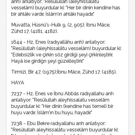
anh) anlatıyor: "Resûlullah (aleyhissalâtu
vesselâm) buyurdular ki: "Her bir dinin kendine has
bir ahlâkı vardır. İslâm'ın ahlâkı hayadır."
Muvatta, Hüsnü'1-Hulk 9, (2, 905); İbnu Mâce,
Zühd 17, (4181, 4182).
1644 - Hz. Enes (radıyallâhu anh) anlatıyor:
"Resûlullah (aleyhissalâtu vesselâm) buyurdular ki:
"Edebsizlik ve çirkin söz girdiği şeyi çirkinleştirir.
Hayâ ise girdiğn şeyi güzelleştirir."
Tirmizî, Bir 47, (1975);İbnu Mâce, Zühd 17, (4185).
HAYA
7237 - Hz. Enes ve İbnu Abbâs radıyallahu anh
anlatıyor: "Resûlullah aleyhissalatu vesselâm
buyurdular ki: "Her dinin (kendine has temel) bir
huyu vardır. İslâm'ın bu huyu, hayadır."
7238 - Ebu Bekre radıyallahu anh anlatıyor:
"Resülullah aleyhissalâtu vesselâm buyurdular ki: