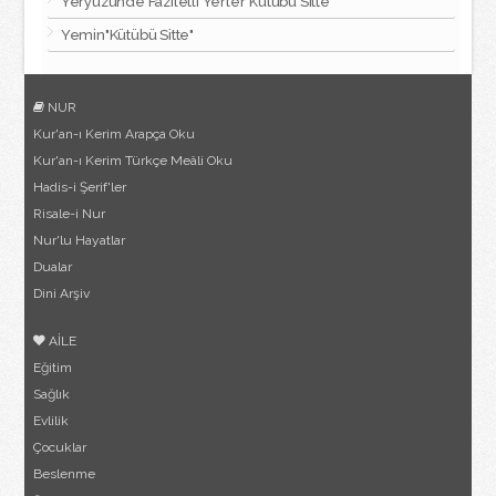
Yeryüzünde Faziletli Yerler"Kütübü Sitte"
Yemin"Kütübü Sitte"
NUR
Kur'an-ı Kerim Arapça Oku
Kur'an-ı Kerim Türkçe Meâli Oku
Hadis-i Şerif'ler
Risale-i Nur
Nur'lu Hayatlar
Dualar
Dini Arşiv
AİLE
Eğitim
Sağlık
Evlilik
Çocuklar
Beslenme