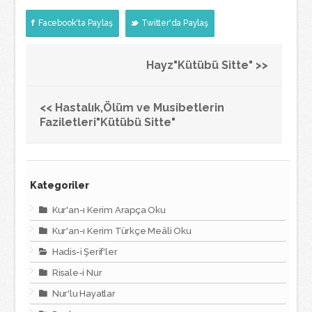
Facebook'ta Paylaş
Twitter'da Paylaş
Hayz"Kütübü Sitte" >>
<< Hastalık,Ölüm ve Musibetlerin
Faziletleri"Kütübü Sitte"
Kategoriler
Kur'an-ı Kerim Arapça Oku
Kur'an-ı Kerim Türkçe Meâli Oku
Hadis-i Şerif'ler
Risale-i Nur
Nur'lu Hayatlar