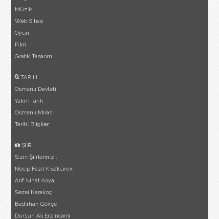
Müzik
Web Sitesi
Oyun
Film
Grafik Tasarım
TARİH
Osmanlı Devleti
Yakın Tarih
Osmanlı Mirası
Tarihi Bilgiler
ŞİİR
Sizin Şiirleriniz..
Necip Fazıl Kısakürek
Arif Nihat Asya
Sezai Karakoç
Bedirhan Gökçe
Dursun Ali Erzincanlı