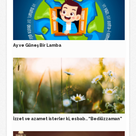
Ay ve Güneş Bir Lamba
İzzet ve azamet isterler ki, esbab.. “Bediüzzaman”