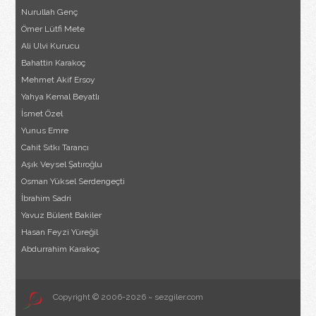
Nurullah Genç
Ömer Lütfi Mete
Ali Ulvi Kurucu
Bahattin Karakoç
Mehmet Akif Ersoy
Yahya Kemal Beyatlı
İsmet Özel
Yunus Emre
Cahit Sıtkı Tarancı
Aşık Veysel Şatıroğlu
Osman Yüksel Serdengeçti
İbrahim Sadri
Yavuz Bülent Bakiler
Hasan Feyzi Yüreğil
Abdurrahim Karakoç
Copyright © 2006-2026 ~ sezgiler.com