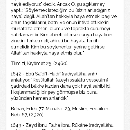
hayâ ediyoruz" dedik. Arıcak O, şu açıklamayı
yaptı.: "Söylemek istediğim bu (sizin anladığınız
haya) değil. Allah'tan hakkıyla haya etmek, başı ve
onun taşıdıklarını, batnı ve onun ihtivâ ettiklerini
muhafaza etmen, ölümü ve toprakta çürümeyi
hatırlamandır. Kim ahireti dilerse dünya hayatının
zinetini terketmeli, âhireti bu hayata tercih
etmelidir. Kim bu söylenenleri yerine getirirse,
Allah'tan hakkıyla haya etmiş olur. "
Tirmizî, Kıyâmet 25, (2460).
1642 - Ebû Saîdi'l-Hudrî (radıyallâhu anh)
anlatıyor: "Resûlullah (aleyhissalâtu vesselâm)
çadırdaki bâkire kızdan daha çok hayâ sahibi idi.
Hoşlanmadığı bir şey görmüşse biz bunu
yüzünden hemen anlar'dık."
Buhârî, Edeb 77, Menâkıb 23; Müslim, Fedâilu'n-
Nebi 67, (2.320).
1643 - Zeyd İbnu Talha İbnu Rükâne (radıyallâhu