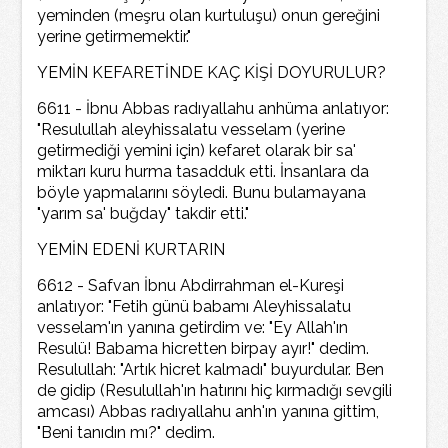
yeminden (meşru olan kurtuluşu) onun gereğini
yerine getirmemektir."
YEMİN KEFARETİNDE KAÇ KİŞİ DOYURULUR?
6611 - İbnu Abbas radıyallahu anhüma anlatıyor:
"Resulullah aleyhissalatu vesselam (yerine
getirmediği yemini için) kefaret olarak bir sa'
miktarı kuru hurma tasadduk etti. İnsanlara da
böyle yapmalarını söyledi. Bunu bulamayana
"yarım sa' buğday" takdir etti."
YEMİN EDENİ KURTARIN
6612 - Safvan İbnu Abdirrahman el-Kureşi
anlatıyor: "Fetih günü babamı Aleyhissalatu
vesselam'ın yanına getirdim ve: "Ey Allah'ın
Resulü! Babama hicretten birpay ayır!" dedim.
Resulullah: "Artık hicret kalmadı" buyurdular. Ben
de gidip (Resulullah'ın hatırını hiç kırmadığı sevgili
amcası) Abbas radıyallahu anh'ın yanına gittim,
"Beni tanıdın mı?" dedim.