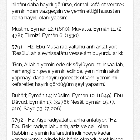
hilafını daha hayırlı görürse, derhal kefâret vererek
yemininden vazgeçsin ve yemin ettiği husustan
daha hayırlı olanı yapsın."
Müslim, Eymân 12, (1650); Muvatta, Eymân 11, (2,
478); Tirmizî; Eymân 6; (1530).
5791 - Hz. Ebu Musa radıyallahu anh anlatıyor:
"Resülullah aleyhissalâtu vesselâm buyurdular ki:
"Ben, Allah'a yemin ederek söylüyorum: İnşaallah,
herhangi bir şeye yemin edince, yeminimin aksini
yapmayı daha hayırlı görecek olsam, yeminimi
kefaretler, hayırlı gördüğüm şeyi yaparım."
Buhârî; Eymân 14; Müslim, Eyman 10, (1649); Ebu
Dâvud, Eymân 17, (3276); Nesâi, Eymân 15, (7,
910), Sayd 33, (7, 206).
5792 - Hz. Aişe radıyallahu anhâ anlatıyor: "Hz.
Ebu Bekr radıyallahu anh, aziz ve celil olan
Rabbimiz yemin kefaretini indirinceye kadar
yaptığı yeminlerinde hiç hânis olmadı. Ayet inince