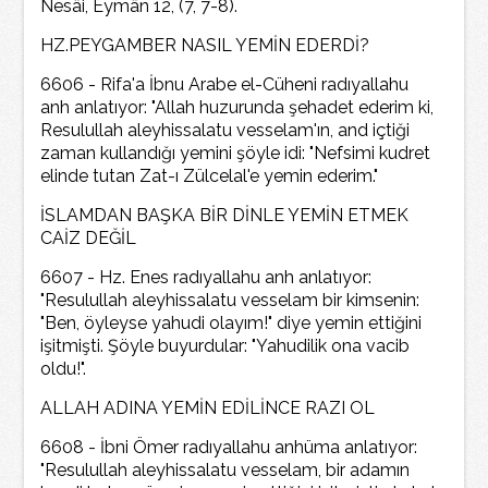
Nesâi, Eymân 12, (7, 7-8).
HZ.PEYGAMBER NASIL YEMİN EDERDİ?
6606 - Rifa'a İbnu Arabe el-Cüheni radıyallahu
anh anlatıyor: "Allah huzurunda şehadet ederim ki,
Resulullah aleyhissalatu vesselam'ın, and içtiği
zaman kullandığı yemini şöyle idi: "Nefsimi kudret
elinde tutan Zat-ı Zülcelal'e yemin ederim."
İSLAMDAN BAŞKA BİR DİNLE YEMİN ETMEK
CAİZ DEĞİL
6607 - Hz. Enes radıyallahu anh anlatıyor:
"Resulullah aleyhissalatu vesselam bir kimsenin:
"Ben, öyleyse yahudi olayım!" diye yemin ettiğini
işitmişti. Şöyle buyurdular: "Yahudilik ona vacib
oldu!".
ALLAH ADINA YEMİN EDİLİNCE RAZI OL
6608 - İbni Ömer radıyallahu anhüma anlatıyor:
"Resulullah aleyhissalatu vesselam, bir adamın