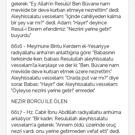
gelerek: "Ey Allah'ın Resulü! Ben Büvane nam
mevkide bir deve kurban etmeye nezrettim" dedi.
Aleyhissalatu vesselam: "İçinde cahiliyeden kalma
bir şey var mı?" dedi. Adam: "Hayır!" deyince
Resul-i Ekrem efendimiz: "Nezrini yerine getir!"
buyurdu."
6616 - Meymune Bintu Kerdem el-Yesariyye
radıyallahu anha'nın anlattığına göre: "Babasının
terkisinde iken, babası Resulullah aleyhissalatu
vesselam'la karşılaşır ve der ki: "Ben, Büvane nam
mevkide deve kurban etmek üzere nezrettim."
Aleyhissalatu vesselam: "Orada put var mı?" diye
sorar. Babas: "Hayır!" der. Aleyhissalatu vesselam:
"Öyleyse nezrini yerine getir!" emreder."
NEZİR BORCU İLE ÖLEN
6617 - Hz. Cabir İbnu Abdillah radıyallahu anhüma
anlatıyor: "Bir kadın, Resulullah aleyhissalatu
vesselam'a gelerek: "Annem öldü, üzerinde oruç
nezri vardı, onu yerine getirmeden vefat etti" dedi.