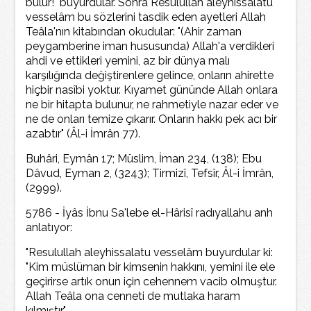
bulur!" buyurdular. Sonra Resulullah aleyhissalâtu
vesselâm bu sözlerini tasdik eden ayetleri Allah
Teâla'nın kitabından okudular: "(Ahir zaman
peygamberine iman hususunda) Allah'a verdikleri
ahdi ve ettikleri yemini, az bir dünya malı
karşılığında değiştirenlere gelince, onların ahirette
hiçbir nasîbi yoktur. Kıyamet gününde Allah onlara
ne bir hitapta bulunur, ne rahmetiyle nazar eder ve
ne de onları temize çıkarır. Onların hakkı pek acı bir
azabtır" (Âl-i İmrân 77).
Buhâri, Eymân 17; Müslim, İman 234, (138); Ebu
Dâvud, Eyman 2, (3243); Tirmizî, Tefsîr, Âl-i İmrân,
(2999).
5786 - İyâs İbnu Sa'lebe el-Hârisî radıyallahu anh
anlatıyor:
"Resulullah aleyhissalatu vesselâm buyurdular ki:
"Kim müslüman bir kimsenin hakkını, yemini ile ele
geçirirse artık onun için cehennem vacib olmuştur.
Allah Teâla ona cenneti de mutlaka haram
kılmıştır."