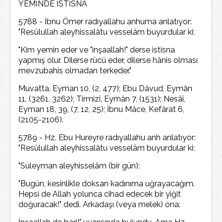
YEMİNDE İSTİSNA
5788 - İbnu Ömer radıyallahu anhuma anlatıyor:
"Resûlullah aleyhissalâtu vesselâm buyurdular ki:
"Kim yemin eder ve "inşaallah!" derse istisna
yapmış olur. Dilerse rücü eder, dilerse hânis olması
mevzubahis olmadan terkeder."
Muvatta, Eyman 10, (2, 477); Ebu Dâvud, Eymân
11, (3261, 3262); Tirmizî, Eymân 7, (1531); Nesâî,
Eyman 18, 39, (7, 12, 25); İbnu Mâce, Kefârat 6,
(2105-2106).
5789 - Hz. Ebu Hureyre radıyallahu anh anlatıyor:
"Resûlullah aleyhissalâtu vesselâm buyurdular ki:
"Süleyman aleyhisselâm (bir gün):
"Bugün, kesinlikle doksan kadınıma uğrayacağım.
Hepsi de Allah yolunca cihad edecek bir yiğit
doğuracak!" dedi. Arkadaşı (veya melek) ona: