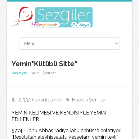
Yemin"Kütübü Sitte"
Anasayfa
Hadis-i Şerif'ler
2.533 Görüntüleme
Hadis-i Şerif'ler
YEMİN KELİMESİ VE KENDİSİYLE YEMİN
EDİLENLER
5774 - İbnu Abbas radıyallahu anhümâ anlatıyor:
"Resûlullah aleyhissalâtu vesselâm yemin teklif