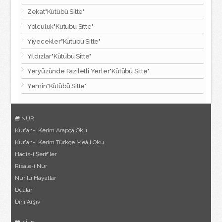
Zekat"Kütübü Sitte"
Yolculuk"Kütübü Sitte"
Yiyecekler"Kütübü Sitte"
Yıldızlar"Kütübü Sitte"
Yeryüzünde Faziletli Yerler"Kütübü Sitte"
Yemin"Kütübü Sitte"
NUR
Kur'an-ı Kerim Arapça Oku
Kur'an-ı Kerim Türkçe Meâli Oku
Hadis-i Şerif'ler
Risale-i Nur
Nur'lu Hayatlar
Dualar
Dini Arşiv