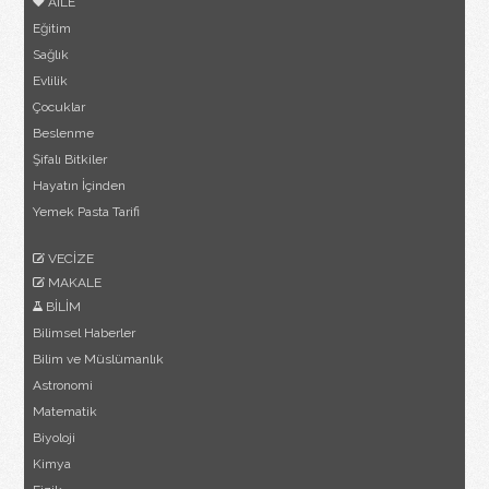
AİLE
Eğitim
Sağlık
Evlilik
Çocuklar
Beslenme
Şifalı Bitkiler
Hayatın İçinden
Yemek Pasta Tarifi
VECİZE
MAKALE
BİLİM
Bilimsel Haberler
Bilim ve Müslümanlık
Astronomi
Matematik
Biyoloji
Kimya