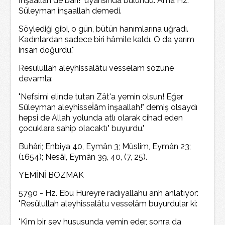
İnşaallah de bari!" uyarısında bulundu. Ama Hz.
Süleyman inşaallah demedi.
Söylediği gibi, o gün, bütün hanımlarına uğradı.
Kadınlardan sadece biri hâmile kaldı. O da yarım
insan doğurdu."
Resulullah aleyhissalâtu vesselam sözüne
devamla:
"Nefsimi elinde tutan Zât'a yemin olsun! Eğer
Süleyman aleyhisseİâm inşaallah!" demiş olsaydı
hepsi de Allah yolunda atlı olarak cihad eden
çocuklara sahip olacaktı" buyurdu."
Buhâri; Enbiya 40, Eymân 3; Müslim, Eymân 23;
(1654); Nesâi, Eymân 39, 40, (7, 25).
YEMİNİ BOZMAK
5790 - Hz. Ebu Hureyre radıyallahu anh anlatıyor:
"Resûlullah aleyhissalâtu vesselâm buyurdular ki:
"Kim bir şey hususunda yemin eder, sonra da