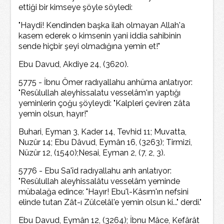
ettiği bir kimseye şöyle söyledi:
"Haydi! Kendinden başka ilah olmayan Allah'a
kasem ederek o kimsenin yani iddia sahibinin
sende hiçbir şeyi olmadığına yemin et!"
Ebu Davud, Akdiye 24, (3620).
5775 - İbnu Ömer radıyallahu anhüma anlatıyor:
"Resûlullah aleyhissalatu vesselâm'ın yaptığı
yeminlerin çoğu şöyleydi: "Kalpleri çeviren zâta
yemin olsun, hayır!"
Buhari, Eyman 3, Kader 14, Tevhid 11; Muvatta,
Nuzûr 14; Ebu Dâvud, Eymân 16, (3263); Tirmizi,
Nüzûr 12, (1540);Nesai, Eyman 2, (7, 2, 3).
5776 - Ebu Sa'îd radıyallahu anh anlatıyor:
"Resûlullah aleyhissalâtu vesselâm yeminde
mübalağa edince: "Hayır! Ebu'l-Kâsım'ın nefsini
elinde tutan Zât-ı Zülcelâl'e yemin olsun ki..." derdi."
Ebu Davud, Eymân 12, (3264); İbnu Mâce, Kefârât