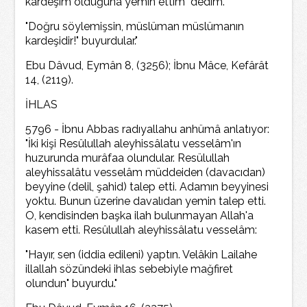
kardeşim olduğuna yemin ettim" dedim.
"Doğru söylemişsin, müslüman müslümanın
kardeşidir!" buyurdular."
Ebu Dâvud, Eymân 8, (3256); İbnu Mâce, Kefârât
14, (2119).
İHLAS
5796 - İbnu Abbas radıyallahu anhümâ anlatıyor:
"İki kişi Resûlullah aleyhissâlatu vesselâm'ın
huzurunda murâfaa olundular. Resülullah
aleyhissalâtu vesselâm müddeiden (davacıdan)
beyyine (delil, şahid) talep etti. Adamın beyyinesi
yoktu. Bunun üzerine davalıdan yemin talep etti.
O, kendisinden başka ilah bulunmayan Allah'a
kasem etti. Resûlullah aleyhissâlatu vesselâm:
"Hayır, sen (iddia edileni) yaptın. Velâkin Lailahe
illallah sözündeki ihlas sebebiyle mağfiret
olundun" buyurdu."