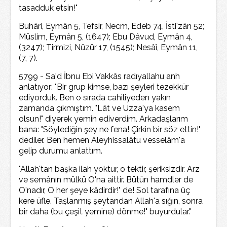
tasadduk etsin!"
Buhâri, Eymân 5, Tefsir, Necm, Edeb 74, İsti'zân 52;
Müslim, Eymân 5, (1647); Ebu Dâvud, Eymân 4,
(3247); Tirmizi, Nüzür 17, (1545); Nesâî, Eymân 11,
(7, 7).
5799 - Sa'd İbnu Ebi Vakkâs radıyallahu anh
anlatıyor: "Bir grup kimse, bazı şeyleri tezekkür
ediyorduk. Ben o sırada cahiliyeden yakın
zamanda çıkmıştım. "Lât ve Uzza'ya kasem
olsun!" diyerek yemin ediverdim. Arkadaşlarım
bana: "Söylediğin şey ne fena! Çirkin bir söz ettin!"
dediler. Ben hemen Aleyhissalâtu vesselâm'a
gelip durumu anlattım.
"Allah'tan başka ilah yoktur, o tektir, şeriksizdir. Arz
ve semânın mülkü O'na aittir. Bütün hamdler de
O'nadır, O her şeye kâdirdir!" de! Sol tarafına üç
kere üfle. Taşlanmış şeytandan Allah'a sığın, sonra
bir daha (bu çeşit yemine) dönme!" buyurdular."