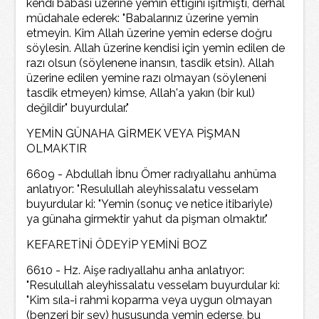
kendi babası üzerine yemin ettiğini işitmişti, derhal
müdahale ederek: "Babalarınız üzerine yemin
etmeyin. Kim Allah üzerine yemin ederse doğru
söylesin. Allah üzerine kendisi için yemin edilen de
razı olsun (söylenene inansın, tasdik etsin). Allah
üzerine edilen yemine razı olmayan (söyleneni
tasdik etmeyen) kimse, Allah'a yakın (bir kul)
değildir" buyurdular."
YEMİN GÜNAHA GİRMEK VEYA PİŞMAN
OLMAKTIR
6609 - Abdullah İbnu Ömer radıyallahu anhüma
anlatıyor: "Resulullah aleyhissalatu vesselam
buyurdular ki: "Yemin (sonuç ve netice itibariyle)
ya günaha girmektir yahut da pişman olmaktır."
KEFARETİNİ ÖDEYİP YEMİNİ BOZ
6610 - Hz. Aişe radıyallahu anha anlatıyor:
"Resulullah aleyhissalatu vesselam buyurdular ki:
"Kim sıla-i rahmi koparma veya uygun olmayan
(benzeri bir şey) hususunda yemin ederse, bu