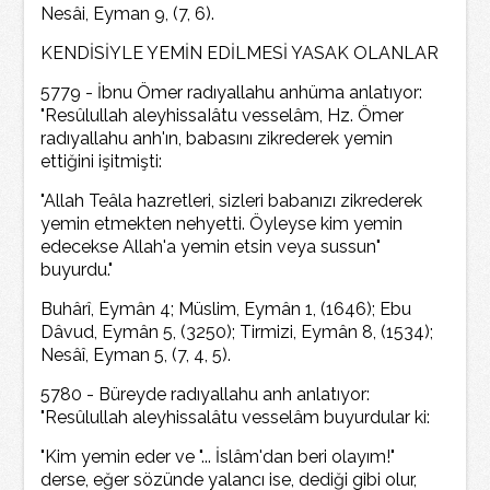
Nesâi, Eyman 9, (7, 6).
KENDİSİYLE YEMİN EDİLMESİ YASAK OLANLAR
5779 - İbnu Ömer radıyallahu anhüma anlatıyor:
"Resûlullah aleyhissaIâtu vesselâm, Hz. Ömer
radıyallahu anh'ın, babasını zikrederek yemin
ettiğini işitmişti:
"Allah Teâla hazretleri, sizleri babanızı zikrederek
yemin etmekten nehyetti. Öyleyse kim yemin
edecekse Allah'a yemin etsin veya sussun"
buyurdu."
Buhârî, Eymân 4; Müslim, Eymân 1, (1646); Ebu
Dâvud, Eymân 5, (3250); Tirmizi, Eymân 8, (1534);
Nesâî, Eyman 5, (7, 4, 5).
5780 - Büreyde radıyallahu anh anlatıyor:
"Resûlullah aleyhissalâtu vesselâm buyurdular ki:
"Kim yemin eder ve "... İslâm'dan beri olayım!"
derse, eğer sözünde yalancı ise, dediği gibi olur,