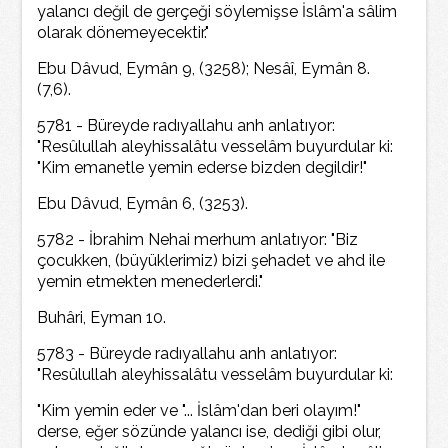
yalancı değil de gerçeği söylemişse İslâm'a sâlim
olarak dönemeyecektir."
Ebu Dâvud, Eymân 9, (3258); Nesâî, Eymân 8.
(7,6).
5781 - Büreyde radıyallahu anh anlatıyor:
"Resûlullah aleyhissalâtu vesselâm buyurdular ki:
"Kim emanetle yemin ederse bizden degildir!"
Ebu Dâvud, Eymân 6, (3253).
5782 - İbrahim Nehai merhum anlatıyor: "Biz
çocukken, (büyüklerimiz) bizi şehadet ve ahd ile
yemin etmekten menederlerdi."
Buhâri, Eyman 10.
5783 - Büreyde radıyallahu anh anlatıyor:
"Resûlullah aleyhissalâtu vesselâm buyurdular ki:
"Kim yemin eder ve "... İslâm'dan beri olayım!"
derse, eğer sözünde yalancı ise, dediği gibi olur,