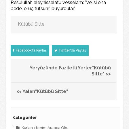
Resulullah aleyhissalatu vesselam: "Velisi ona
bedel oruç tutsun!" buyurdular."
Kütübü Sitte
Facebook'ta Paylaş
Twitter'da Paylaş
Yeryüzünde Faziletli Yerler"Kütübü
Sitte" >>
<< Yalan"Kütübü Sitte"
Kategoriler
Kur'an-ı Kerim Arapça Oku