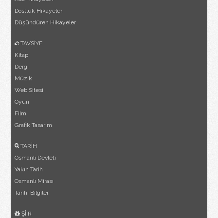
Dostluk Hikayeleri
Düşündüren Hikayeler
TAVSİYE
Kitap
Dergi
Müzik
Web Sitesi
Oyun
Film
Grafik Tasarım
TARİH
Osmanlı Devleti
Yakın Tarih
Osmanlı Mirası
Tarihi Bilgiler
ŞİİR