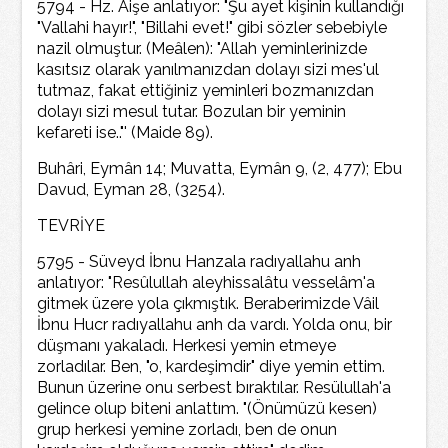
5794 - Hz. Aişe anlatıyor: "Şu ayet kişinin kullandığı
"Vallahi hayır!", "Billahi evet!" gibi sözler sebebiyle
nazil olmuştur. (Meâlen): "Allah yeminlerinizde
kasıtsız olarak yanılmanızdan dolayı sizi mes'ul
tutmaz, fakat ettiğiniz yeminleri bozmanızdan
dolayı sizi mesul tutar. Bozulan bir yeminin
kefareti ise.."' (Maide 89).
Buhâri, Eymân 14; Muvatta, Eymân 9, (2, 477); Ebu
Davud, Eyman 28, (3254).
TEVRİYE
5795 - Süveyd İbnu Hanzala radıyallahu anh
anlatıyor: "Resûlullah aleyhissalâtu vesselâm'a
gitmek üzere yola çıkmıştık. Beraberimizde Vâil
İbnu Hucr radıyallahu anh da vardı. Yolda onu, bir
düşmanı yakaladı. Herkesi yemin etmeye
zorladılar. Ben, "o, kardeşimdir" diye yemin ettim.
Bunun üzerine onu serbest bıraktılar. Resülullah'a
gelince olup biteni anlattım. "(Önümüzü kesen)
grup herkesi yemine zorladı, ben de onun