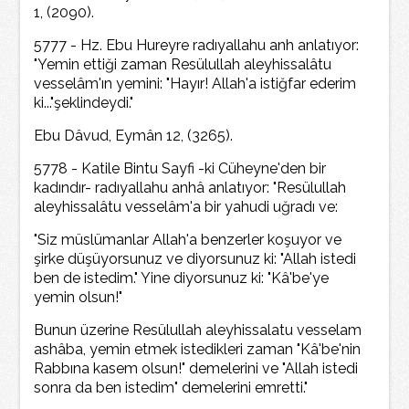
1, (2090).
5777 - Hz. Ebu Hureyre radıyallahu anh anlatıyor:
"Yemin ettiği zaman Resülullah aleyhissalâtu
vesselâm'ın yemini: "Hayır! Allah'a istiğfar ederim
ki..."şeklindeydi."
Ebu Dâvud, Eymân 12, (3265).
5778 - Katile Bintu Sayfi -ki Cüheyne'den bir
kadındır- radıyallahu anhâ anlatıyor: "Resülullah
aleyhissalâtu vesselâm'a bir yahudi uğradı ve:
"Siz müslümanlar Allah'a benzerler koşuyor ve
şirke düşüyorsunuz ve diyorsunuz ki: "Allah istedi
ben de istedim." Yine diyorsunuz ki: "Kâ'be'ye
yemin olsun!"
Bunun üzerine Resülullah aleyhissalatu vesselam
ashâba, yemin etmek istedikleri zaman "Kâ'be'nin
Rabbına kasem olsun!" demelerini ve "Allah istedi
sonra da ben istedim" demelerini emretti."