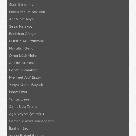
Sizin Şiirleriniz..
Necip Fazıl Kısakürek
Arif Nihat Asya
Sezai Karakoç
Bedirhan Gökçe
Dursun Ali Erzincanlı
Nurullah Genç
Ömer Lütfi Mete
Ali Ulvi Kurucu
Bahattin Karakoç
Mehmet Akif Ersoy
Yahya Kemal Beyatlı
İsmet Özel
Yunus Emre
Cahit Sıtkı Tarancı
Aşık Veysel Şatıroğlu
Osman Yüksel Serdengeçti
İbrahim Sadri
Yavuz Bülent Bakiler