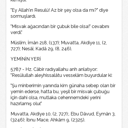
"Ey Allah'ın Resulü! Az bir şey olsa da mı?" diye
sormuşlardı.
"Misvak ağacından bir çubuk bile olsa!" cevabını
verdi."
Müslîm, İmân 218, (137); Muvatta, Akdiye 11, (2,
727); Nesâî, Kadâ 29, (8, 246).
YEMİNİN YERİ
5787 - Hz. Câbir radıyallahu anh anlatıyor:
"Resûlullah aleyhissalâtu vesselâm buyurdular ki:
"Şu minberimin yanında kim günaha sebep olan bir
yemin ederse, hatta bu, yeşil bir misvak çubuğu
için dahi olsa, mutlaka cehennemdeki yerini
hazırlamış olur."
Muvatta, Akdiye 10, (2, 727);. Ebu Dâvud, Eymân 3,
(3246); İbnu Mace, Ahkâm 9, (2325).