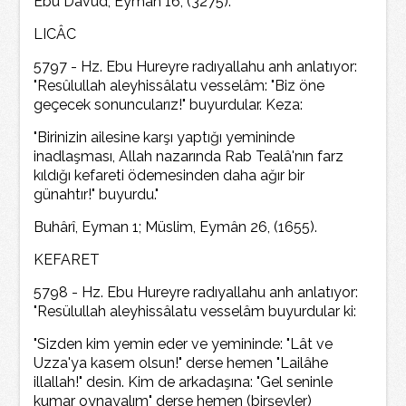
Ebu Dâvud, Eymân 16, (3275).
LICÂC
5797 - Hz. Ebu Hureyre radıyallahu anh anlatıyor:
"Resûlullah aleyhissâlatu vesselâm: "Biz öne
geçecek sonuncularız!" buyurdular. Keza:
"Birinizin ailesine karşı yaptığı yemininde
inadlaşması, Allah nazarında Rab Tealâ'nın farz
kıldığı kefareti ödemesinden daha ağır bir
günahtır!" buyurdu."
Buhârî, Eyman 1; Müslim, Eymân 26, (1655).
KEFARET
5798 - Hz. Ebu Hureyre radıyallahu anh anlatıyor:
"Resülullah aleyhissâlatu vesselâm buyurdular ki:
"Sizden kim yemin eder ve yemininde: "Lât ve
Uzza'ya kasem olsun!" derse hemen "Lailâhe
illallah!" desin. Kim de arkadaşına: "Gel seninle
kumar oynayalım" derse hemen (birşeyler)