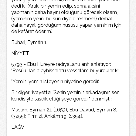
dedi ki: "Artık; bir yemin edip, sonra aksini
yapmanın daha hayırlı olduğunu görecek olsam,
(yeminim yerini bulsun diye direnmem) derhal
daha hayırlı gördüğüm hususu yapar, yeminim için
de kefâret öderim."
Buhari, Eymân 1.
NİYYET
5793 - Ebu Hureyre radıyallahu anh anlatıyor:
"Resûlullah aleyhissalâtu vesselâm buyurdular ki:
"Yemin, yemin isteyenin niyetine göredir."
Bir diğer rivayette: "Senin yeminin arkadaşının seni
kendisiyle tasdik ettiği şeye göredir" denmiştir.
Müslim, Eymân 21, (1653); Ebu Dâvud, Eymân 8,
(3255); Tirmizi, Ahkâm 19, (1354).
LAĞV