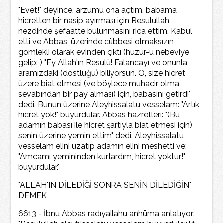
"Evet!" deyince, arzumu ona açtım, babama
hicretten bir nasip ayırması için Resulullah
nezdinde şefaatte bulunmasını rica ettim. Kabul
etti ve Abbas, üzerinde cübbesi olmaksızın
gömlekli olarak evinden çıktı (huzur-u nebeviye
gelip: ) "Ey Allah'ın Resulü! Falancayı ve onunla
aramızdaki (dostluğu) biliyorsun. O, size hicret
üzere biat etmesi (ve böylece muhacir olma
sevabından bir pay alması) için, babasını getirdi"
dedi. Bunun üzerine Aleyhissalatu vesselam: "Artık
hicret yok!" buyurdular. Abbas hazretleri: "(Bu
adamın babası ile hicret şartıyla biat etmesi için)
senin üzerine yemin ettim" dedi. Aleyhissalatu
vesselam elini uzatıp adamın elini meshetti ve:
"Amcamı yemininden kurtardım, hicret yoktur!"
buyurdular."
"ALLAH'IN DİLEDİĞİ SONRA SENİN DİLEDİĞİN"
DEMEK
6613 - İbnu Abbas radıyallahu anhüma anlatıyor: