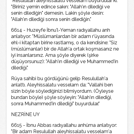
"Resulullah aleyhissalatu vesselam buyurdular ki:
"Biriniz yemin edince sakın: "Allah'ın dilediği ve
senin dilediğin" demesin. Lakin şöyle desin:
"Allah'ın dilediği sonra senin dilediğin."
6614 - Huzeyfe İbnu'l-Yeman radıyallahu anh
anlatıyor: "Müslümanlardan bir adam r'üyasında
ehl-i kitaptan birine rastlamış, o da kendisine: "Siz
(müslümanlar) bir de Allah'a ortak koşmasanız ne
iyi insanlarsınız. Ama şöyle diyerek (şirke
düşüyorsunuz): "Allah'ın dilediği ve Muhammed'in
dilediği."
Rüya sahibi bu gördüğünü gelip Resulullah'a
anlattı. Aleyhissalatu vesselam da: "Vallahi ben
sizin böyle söylediğinizi bilmiyordum. (Öyleyse
bundan böyle) şöyle söyleyin: "Allah'ın dilediği,
sonra Muhammed'in dilediği" buyurdular."
NEZRİNE UY
6615 - İbnu Abbas radıyallahu anhüma anlatıyor:
"Bir adam Resulullah aleyhissalatu vesselam'a