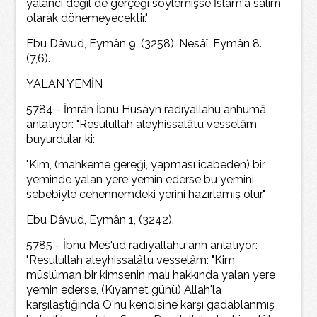
yalancı değil de gerçeği söylemişse İslâm'a sâlim
olarak dönemeyecektir."
Ebu Dâvud, Eymân 9, (3258); Nesâî, Eymân 8.
(7,6).
YALAN YEMİN
5784 - İmrân İbnu Husayn radıyallahu anhümâ
anlatıyor: "Resulullah aleyhissalâtu vesselâm
buyurdular ki:
"Kim, (mahkeme gereği, yapması icabeden) bir
yeminde yalan yere yemin ederse bu yemini
sebebiyle cehennemdeki yerini hazırlamış olur."
Ebu Dâvud, Eymân 1, (3242).
5785 - İbnu Mes'ud radıyallahu anh anlatıyor:
"Resulullah aleyhissalâtu vesselâm: "Kim
müslüman bir kimsenin malı hakkında yalan yere
yemin ederse, (Kıyamet günü) Allah'la
karşılaştığında O'nu kendisine karşı gadablanmış