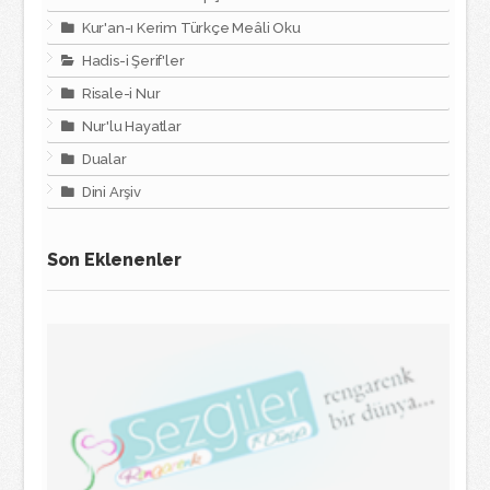
Kur'an-ı Kerim Türkçe Meâli Oku
Hadis-i Şerif'ler
Risale-i Nur
Nur'lu Hayatlar
Dualar
Dini Arşiv
Son Eklenenler