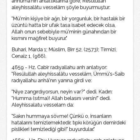
anhüma'nın anlattıklarına göre, Resûlullah
aleyhissalâtu vesselâm şöyle buyurmuştur:
"Mü'min kişiye bir ağrı, bir yorgunluk, bir hastalık bir
üzüntü hatta bir ufak tasa isabet edecek olsa,
Allah onun sebebiyle mü'minin günahından bir
kısmını mağfiret buyurur."
Buhari, Marda 1; Müslim, Birr 52, (2573); Tirmizi,
Cenaiz 1, (966).
4659 - Hz. Cabir radıyallahu anh anlatıyor:
"Resûlullah aleyhissalâtu vesselâm, Ümmü's-Saib
radıyallahu anhâ'nın yanına girdi ve:
"Niye zangırdıyorsun, neyin var?" dedi. Kadın:
"Humma (sıtma)! Allah belasını versin!" dedi.
Aleyhissalatu vesselam da:
"Sakın hummaya sövme! Çünkü o, insanların
hatalarını temizlemektedir, tıpkı körüğün demirdeki
pislikleri temizlediği gibi!" buyurdular."