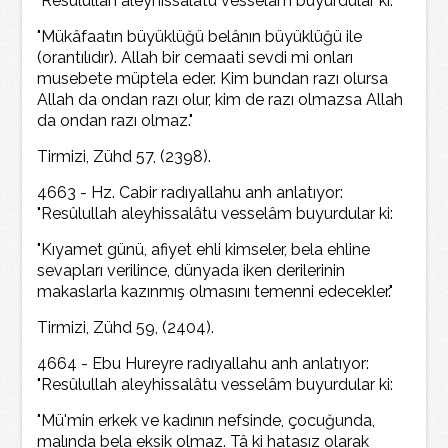
"Resûlullah aleyhissalâtu vesselâm buyurdular ki:
"Mükâfaatın büyüklüğü belânın büyüklüğü ile
(orantılıdır). Allah bir cemaati sevdi mi onları
musebete müptela eder. Kim bundan razı olursa
Allah da ondan razı olur, kim de razı olmazsa Allah
da ondan razı olmaz."
Tirmizi, Zühd 57, (2398).
4663 - Hz. Cabir radıyallahu anh anlatıyor:
"Resûlullah aleyhissalâtu vesselâm buyurdular ki:
"Kıyamet günü, afiyet ehli kimseler, bela ehline
sevapları verilince, dünyada iken derilerinin
makaslarla kazınmış olmasını temenni edecekler."
Tirmizi, Zühd 59, (2404).
4664 - Ebu Hureyre radıyallahu anh anlatıyor:
"Resûlullah aleyhissalâtu vesselâm buyurdular ki:
"Mü'min erkek ve kadının nefsinde, çocuğunda,
malında bela eksik olmaz. Tâ ki hatasız olarak