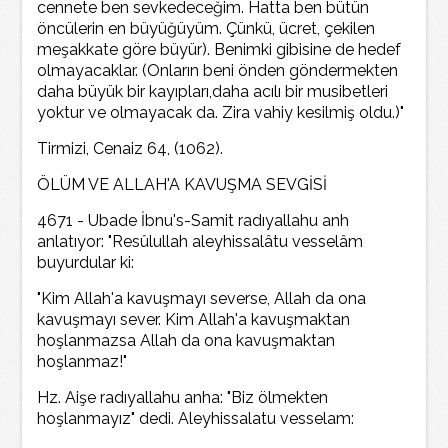
cennete ben sevkedeceğim. Hatta ben bütün
öncülerin en büyüğüyüm. Çünkü, ücret, çekilen
meşakkate göre büyür). Benimki gibisine de hedef
olmayacaklar. (Onların beni önden göndermekten
daha büyük bir kayıpları,daha acılı bir musibetleri
yoktur ve olmayacak da. Zira vahiy kesilmiş oldu.)"
Tirmizi, Cenaiz 64, (1062).
ÖLÜM VE ALLAH'A KAVUŞMA SEVGİSİ
4671 - Ubade İbnu's-Samit radıyallahu anh
anlatıyor: "Resûlullah aleyhissalâtu vesselâm
buyurdular ki:
"Kim Allah'a kavuşmayı severse, Allah da ona
kavuşmayı sever. Kim Allah'a kavuşmaktan
hoşlanmazsa Allah da ona kavuşmaktan
hoşlanmaz!"
Hz. Aişe radıyallahu anha: "Biz ölmekten
hoşlanmayız" dedi. Aleyhissalatu vesselam: