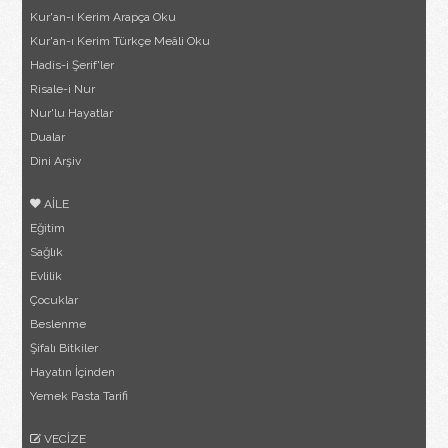
Kur'an-ı Kerim Arapça Oku
Kur'an-ı Kerim Türkçe Meâli Oku
Hadis-i Şerif'ler
Risale-i Nur
Nur'lu Hayatlar
Dualar
Dini Arşiv
AİLE
Eğitim
Sağlık
Evlilik
Çocuklar
Beslenme
Şifalı Bitkiler
Hayatın İçinden
Yemek Pasta Tarifi
VECİZE