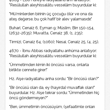
"Resûlullah aleyhissalâtu vesselâm buyurdular ki:
"Mü'minlerden birinin üç çocuğu ölür ve ona da
ateş değerse, bu çok hafif bir alev yalamasıdır."
Buhari, Cenaiz 6, Eyman 9; Müslim, Birr 150-154,
(2632-2635); Muvatta, Cenaiz 38, (1, 235);
Tirmizi, Cenaiz 64, (1060); Nesai, Cenaiz 25, (4, 25).
4670 - İbnu Abbas radıyallahu anhüma anlatıyor:
"Resûlullah aleyhissalâtu vesselâm buyurdular ki:
"Ümmetimden kimin iki öncüsü varsa, onlarla
birlikte cennete girer!"
Hz. Aişe radıyallahu anha sordu: "Bir öncüsü olan?"
"Bir öncüsü olan da, ey (hayırda) muvaffak olan!"
buyurdular. Hz. Aişe tekrar sordu: "Ümmetinden hiç
öncü göndermeyen?"
"Ben, ümmetimin öncüsüyüm, (şefaatimle onları