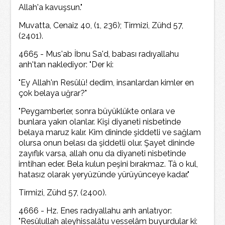
Allah'a kavuşsun."
Muvatta, Cenaiz 40, (1, 236); Tirmizi, Zühd 57,
(2401).
4665 - Mus'ab İbnu Sa'd, babası radıyallahu
anh'tan naklediyor: "Der ki:
"Ey Allah'ın Resûlü! dedim, insanlardan kimler en
çok belaya uğrar?"
"Peygamberler, sonra büyüklükte onlara ve
bunlara yakın olanlar. Kişi diyaneti nisbetinde
belaya maruz kalır. Kim dininde şiddetli ve sağlam
olursa onun belası da şiddetli olur. Şayet dininde
zayıflık varsa, allah onu da diyaneti nisbetinde
imtihan eder. Bela kulun peşini bırakmaz. Tâ o kul,
hatasız olarak yeryüzünde yürüyünceye kadar."
Tirmizi, Zühd 57, (2400).
4666 - Hz. Enes radıyallahu anh anlatıyor:
"Resûlullah aleyhissalâtu vesselâm buyurdular ki: