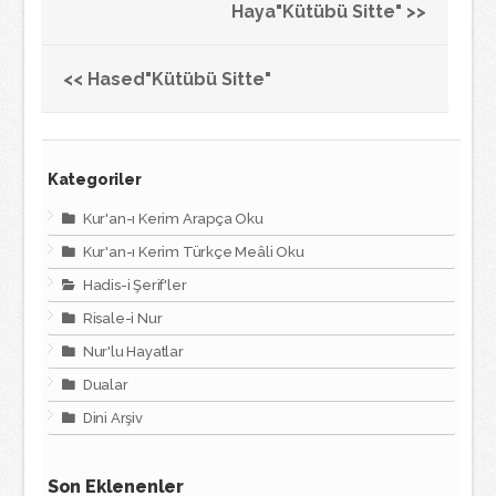
Haya"Kütübü Sitte" >>
<< Hased"Kütübü Sitte"
Kategoriler
Kur'an-ı Kerim Arapça Oku
Kur'an-ı Kerim Türkçe Meâli Oku
Hadis-i Şerif'ler
Risale-i Nur
Nur'lu Hayatlar
Dualar
Dini Arşiv
Son Eklenenler