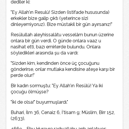
dediler ki:
"Ey Allah'ın Resulü! Sizden (istifade hususunda)
erkekler bize galip çıktı (yeterince sizi
dinleyemiyoruz). Bize müstakil bir gün ayırsanız!"
Resûlullah aleyhissalâtu vesselâm bunun üzerine
onlara bir gün verdi. O günde onlara vaaz u
nasihat etti, bazı emirlerde bulundu. Onlara
söyledikleri arasında şu da vardı:
"Sizden kim, kendinden önce üç çocuğunu
gönderirse, onlar mutlaka kendisine ateşe karşı bir
perde olur!"
Bir kadın sormuştu: "Ey Allah'ın Resûlü! Ya iki
çocuğu ölmüşse?
"İki de olsa!" buyurmuşlardı."
Buhari, İlm 36, Cenaiz 6, İ'tisam 9; Müslim, Birr 152,
(2633).
4669 - Ebu Hureyre radıyallahu anh anlatıyor: