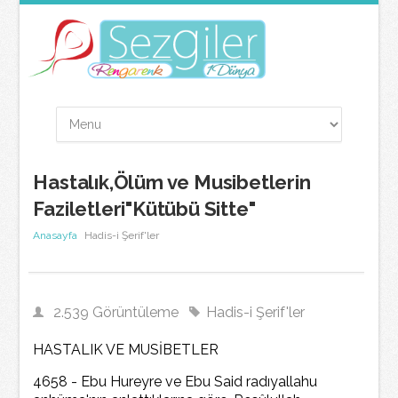
Hastalık,Ölüm ve Musibetlerin
Faziletleri"Kütübü Sitte"
Anasayfa
Hadis-i Şerif'ler
2.539 Görüntüleme
Hadis-i Şerif'ler
HASTALIK VE MUSİBETLER
4658 - Ebu Hureyre ve Ebu Said radıyallahu