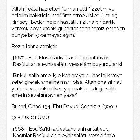
"Allah Teâla hazretleri ferman etti: "İzzetim ve
celalim hakkı için, mağfiret etmek istediğim hiç
kimseyi, bedenine bir hastalık, rızkına bir darlık
vererek boynundaki günahlarından temizlemeden
dünyadan çıkarmayacağım."
Rezin tahric etmiştir.
4667 - Ebu Musa radıyallahu anh anlatıyor:
"Resûlullah aleyhissalâtu vesselâm buyurdular ki:
"Bir kul, salih amel işlerken araya bir hastalık veya
sefer girerek ameline mani olsa, Allah ona sıhhati
yerinde ve mukim iken yapmakta olduğu salih
amelin sevabını aynen yazar."
Buhari, Cihad 134; Ebu Davud, Cenaiz 2, (3091).
ÇOCUK ÖLÜMÜ
4668 - Ebu Sa'id radıyallahu anh anlatıyor:
"Kadınlar Resûlullah aleyhissalâtu vesselâm'a