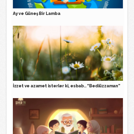
Ay ve Güneş Bir Lamba
İzzet ve azamet isterler ki, esbab.. “Bediüzzaman”