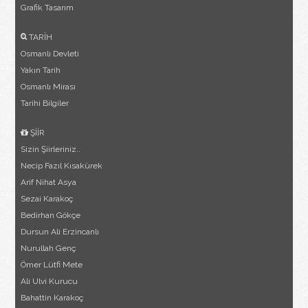
Grafik Tasarım
TARİH
Osmanlı Devleti
Yakın Tarih
Osmanlı Mirası
Tarihi Bilgiler
ŞİİR
Sizin Şiirleriniz..
Necip Fazıl Kısakürek
Arif Nihat Asya
Sezai Karakoç
Bedirhan Gökçe
Dursun Ali Erzincanlı
Nurullah Genç
Ömer Lütfi Mete
Ali Ulvi Kurucu
Bahattin Karakoç