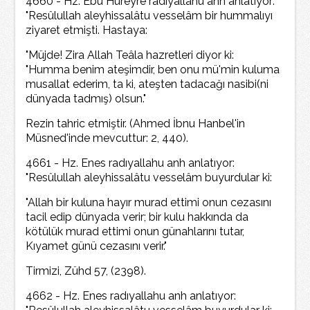
4660 - Hz. Ebu Hureyre radıyallahu anh anlatıyor:
"Resûlullah aleyhissalâtu vesselâm bir hummalıyı
ziyaret etmişti. Hastaya:
"Müjde! Zira Allah Teâla hazretleri diyor ki:
"Humma benim ateşimdir, ben onu mü'min kuluma
musallat ederim, ta ki, ateşten tadacağı nasibi(ni
dünyada tadmış) olsun."
Rezin tahric etmiştir. (Ahmed İbnu Hanbel'in
Müsned'inde mevcuttur: 2, 440).
4661 - Hz. Enes radıyallahu anh anlatıyor:
"Resûlullah aleyhissalâtu vesselâm buyurdular ki:
"Allah bir kuluna hayır murad ettimi onun cezasını
tacil edip dünyada verir; bir kulu hakkında da
kötülük murad ettimi onun günahlarını tutar,
Kıyamet günü cezasını verir."
Tirmizi, Zühd 57, (2398).
4662 - Hz. Enes radıyallahu anh anlatıyor: