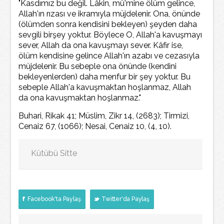
"Kasdımız bu değil. Lâkin, mü'mine ölüm gelince,
Allah'ın rızası ve ikramıyla müjdelenir. Ona, önünde
(ölümden sonra kendisini bekleyen) şeyden daha
sevgili birşey yoktur. Böylece O, Allah'a kavuşmayı
sever, Allah da ona kavuşmayı sever. Kâfir ise,
ölüm kendisine gelince Allah'ın azabı ve cezasıyla
müjdelenir. Bu sebeple ona önünde (kendini
bekleyenlerden) daha menfur bir şey yoktur. Bu
sebeple Allah'a kavuşmaktan hoşlanmaz, Allah
da ona kavuşmaktan hoşlanmaz."
Buhari, Rikak 41; Müslim, Zikr 14, (2683); Tirmizi,
Cenaiz 67, (1066); Nesai, Cenaiz 10, (4, 10).
Kütübü Sitte
Facebook'ta Paylaş
Twitter'da Paylaş