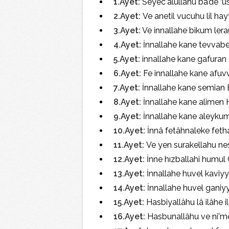
1.Ayet:
Seyec'alullahu ba’de ‘u
2.Ayet:
Ve anetil vucuhu lil ha
3.Ayet:
Ve innallahe bikum ler
4.Ayet:
İnnallahe kane tevvab
5.Ayet:
innallahe kane gafuran
6.Ayet:
Fe innallahe kane afuv
7.Ayet:
İnnallahe kane semian 
8.Ayet:
İnnallahe kane alimen
9.Ayet:
İnnallahe kane aleyku
10.Ayet:
İnnâ fetâhnaleke fet
11.Ayet:
Ve yen surakellahu ne
12.Ayet:
İnne hızballahi humul
13.Ayet:
İnnallahe huvel kaviyy
14.Ayet:
İnnallahe huvel ganiy
15.Ayet:
Hasbiyallâhu lâ ilâhe i
16.Ayet:
Hasbunallâhu ve ni'me