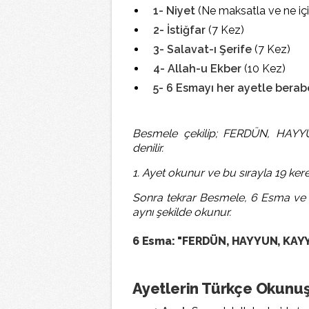
1- Niyet
(Ne maksatla ve ne iç
2- İstiğfar
(7 Kez)
3- Salavat-ı Şerife
(7 Kez)
4- Allah-u Ekber
(10 Kez)
5- 6 Esmayı her ayetle bera
Besmele çekilip; FERDÜN, H
denilir.
1. Ayet okunur ve bu sırayla 19 kere 
Sonra tekrar Besmele, 6 Esma ve 2.
aynı şekilde okunur.
6 Esma: "FERDÜN, HAYYUN, KA
Ayetlerin Türkçe Okunuş