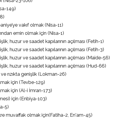
i (Nisa-23-106)
isa-149)
58)
niye’ye vakıf olmak (Nisa-11)
ından emin olmak için (Nisa-1)
lik, huzur ve saadet kapılarının açılması (Fetih-1)
lik, huzur ve saadet kapılarının açılması (Fetih-3)
şlik, huzur ve saadet kapılarının açılması (Maide-56)
şlik, huzur ve saadet kapılarının açılması (Hud-66)
 ve rızıkta genişlik (Lokman-26)
lmak için (Tevbe-129)
mak için (Al-i İmran-173)
esi) için (Enbiya-103)
a-5)
ükre muvaffak olmak için(Fatiha-2, En'am-45)