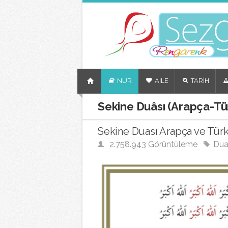
NUR
AİLE
TARİH
Sekine Duâsı (Arapça-T
Sekine Duası Arapça ve Tü
2.758.943 Görüntüleme
Dua