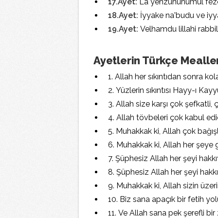
17.Ayet:
La yehzunuhumul feze
18.Ayet:
İyyake na'budu ve iyy
19.Ayet:
Velhamdu lillahi rabbi
Ayetlerin Türkçe Mealle
1. Allah her sıkıntıdan sonra kola
2. Yüzlerin sıkıntısı Hayy-ı Kayy
3. Allah size karşı çok şefkatli,
4. Allah tövbeleri çok kabul edi
5. Muhakkak ki, Allah çok bağış
6. Muhakkak ki, Allah her şeye g
7. Şüphesiz Allah her şeyi hakkıy
8. Şüphesiz Allah her şeyi hakkıyl
9. Muhakkak ki, Allah sizin üzeri
10. Biz sana apaçık bir fetih yol
11. Ve Allah sana pek şerefli bir