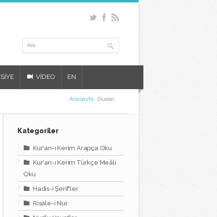
SİYE
VİDEO
EN
Anasayfa
Dualar
Kategoriler
Kur'an-ı Kerim Arapça Oku
Kur'an-ı Kerim Türkçe Meâli
Oku
Hadis-i Şerif'ler
Risale-i Nur