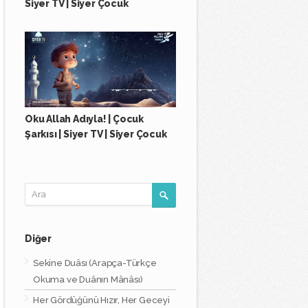
Siyer TV | Siyer Çocuk
Oku Allah Adıyla! | Çocuk
Şarkısı | Siyer TV | Siyer Çocuk
Diğer
Sekine Duâsı (Arapça-Türkçe
Okuma ve Duânın Mânâsı)
Her Gördüğünü Hızır, Her Geceyi