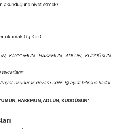
in okunduğuna niyet etmek)
ber okumak
(19 Kez)
AYYUN, KAYYUMUN, HAKEMUN, ADLUN, KUDDÛSUN
tekrarlanır.
ayet okunurak devam edilir. 19 ayeti bitirene kadar
YYUMUN, HAKEMUN, ADLUN, KUDDÛSUN"
ları