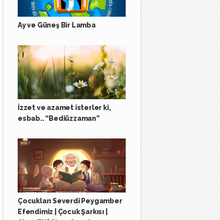
Ay ve Güneş Bir Lamba
İzzet ve azamet isterler ki,
esbab.. “Bediüzzaman”
Çocukları Severdi Peygamber
Efendimiz | Çocuk Şarkısı |