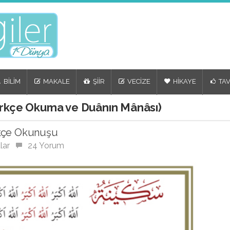
BİLİM
MAKALE
ŞİİR
VECİZE
HİKAYE
TAV
ürkçe Okuma ve Duânın Mânâsı)
rkçe Okunuşu
lar
24 Yorum