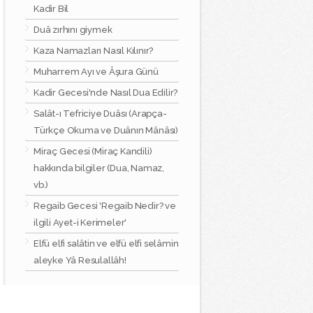
Kadir Bil
Duâ zırhını giymek
Kaza Namazları Nasıl Kılınır?
Muharrem Ayı ve Âşura Günü
Kadir Gecesi'nde Nasıl Dua Edilir?
Salât-ı Tefriciye Duâsı (Arapça-
Türkçe Okuma ve Duânın Mânâsı)
Miraç Gecesi (Miraç Kandili)
hakkında bilgiler (Dua, Namaz,
vb.)
Regaib Gecesi 'Regaib Nedir? ve
ilgili Ayet-i Kerimeler'
Elfü elfi salâtin ve elfü elfi selâmin
aleyke Yâ Resulallâh!