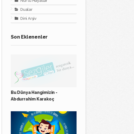
Nur'lu Hayatlar
Dualar
Dini Arşiv
Son Eklenenler
Bu Dünya Hangimizin -
Abdurrahim Karakoç