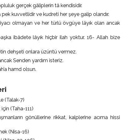
pluluk gerçek gâliplerin tâ kendisidir.
pek kuvvetlidir ve kudreti her şeye galip olandır.
tiyacı olmayan ve her türlü övgüye lâyık olan ancak
aşka ibâdete lâyık hiçbir ilah yoktur. 16- Allah bize
tin dehşeti onlara üzüntü vermez.
ancak Senden yardım isteriz.
ah’a hamd olsun.
ri
le (Talak-7)
k için (Taha-111)
manların gönüllerine rikkat, kalplerine acıma hissi
mek (Nisa-16)