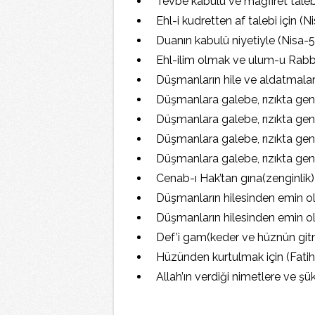
Tevbe kabulü ve mağfiret taleb
Ehl-i kudretten af talebi için (N
Duanın kabulü niyetiyle (Nisa-
Ehl-ilim olmak ve ulum-u Rabba
Düşmanların hile ve aldatmalar
Düşmanlara galebe, rızıkta geniş
Düşmanlara galebe, rızıkta geniş
Düşmanlara galebe, rızıkta geni
Düşmanlara galebe, rızıkta geni
Cenab-ı Hak’tan gına(zenginlik)
Düşmanların hilesinden emin o
Düşmanların hilesinden emin ol
Def’i gam(keder ve hüznün gitm
Hüzünden kurtulmak için (Fatih
Allah’ın verdiği nimetlere ve ş