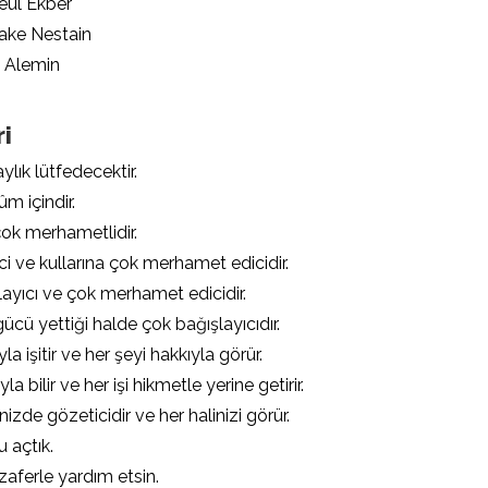
ul Ekber
ake Nestain
l Alemin
ri
ylık lütfedecektir.
ûm içindir.
 çok merhametlidir.
ci ve kullarına çok merhamet edicidir.
layıcı ve çok merhamet edicidir.
ücü yettiği halde çok bağışlayıcıdır.
la işitir ve her şeyi hakkıyla görür.
a bilir ve her işi hikmetle yerine getirir.
nizde gözeticidir ve her halinizi görür.
u açtık.
 zaferle yardım etsin.