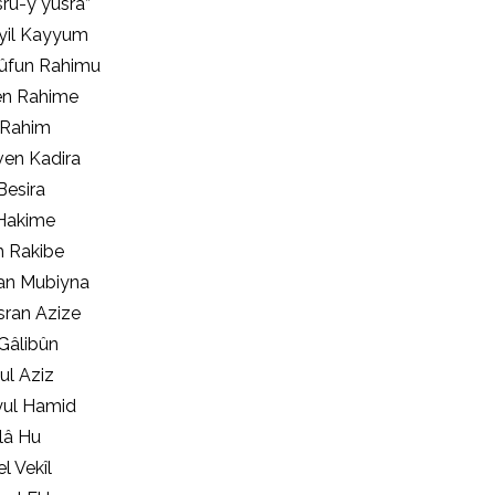
sru-y yusra”
yyil Kayyum
aûfun Rahimu
en Rahime
 Rahim
ven Kadira
Besira
 Hakime
m Rakibe
han Mubiyna
sran Azize
 Gâlibûn
ul Aziz
yul Hamid
llâ Hu
l Vekîl