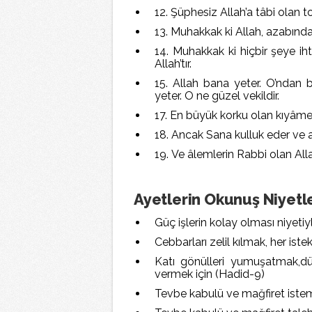
12. Şüphesiz Allah’a tâbi olan to
13. Muhakkak ki Allah, azabında 
14. Muhakkak ki hiçbir şeye ih
Allah’tır.
15. Allah bana yeter. O’ndan b
yeter. O ne güzel vekildir.
17. En büyük korku olan kıyâme
18. Ancak Sana kulluk eder ve 
19. Ve âlemlerin Rabbi olan All
Ayetlerin Okunuş Niyetle
Güç işlerin kolay olması niyetiy
Cebbarları zelil kılmak, her iste
Katı gönülleri yumuşatmak,düş
vermek için (Hadid-9)
Tevbe kabulü ve mağfiret iste