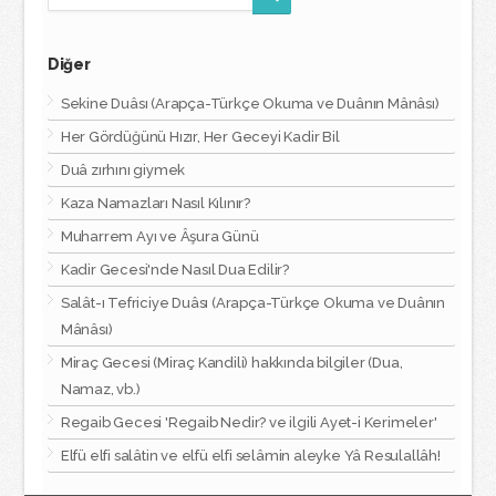
Diğer
Sekine Duâsı (Arapça-Türkçe Okuma ve Duânın Mânâsı)
Her Gördüğünü Hızır, Her Geceyi Kadir Bil
Duâ zırhını giymek
Kaza Namazları Nasıl Kılınır?
Muharrem Ayı ve Âşura Günü
Kadir Gecesi'nde Nasıl Dua Edilir?
Salât-ı Tefriciye Duâsı (Arapça-Türkçe Okuma ve Duânın
Mânâsı)
Miraç Gecesi (Miraç Kandili) hakkında bilgiler (Dua,
Namaz, vb.)
Regaib Gecesi 'Regaib Nedir? ve ilgili Ayet-i Kerimeler'
Elfü elfi salâtin ve elfü elfi selâmin aleyke Yâ Resulallâh!