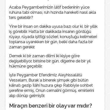
Acaba Peygamberimizin lâtif bedeninin yüce
ruhuna tabi olması, ruh hızında hareketi nasıl akla
ters gelebilir?
Yine bir insan on dakika uyusa bazı olur ki, bir yıllık
iş görebilir. Hatta bir dakikada insanın gördüğü
rüyayı, rüyada işittiği sözleri, konuştuğu kelimeleri
toplansa uyanıkken bir gün, belki daha fazla bir
zaman gerekir.
Demek ki bir zaman dilimi iki kişiye göre
değişebiliyor, birisine bir gün, diğerine de bir yıl
hükmüne geçebilir.
İşte Peygamber Efendimiz Aleyhissalâtü
Vesselam, Burak´a binerek şimşek gibi bütün
kâinatı gezip İlâhi huzura çıkıp Rabbiyle sohbet
şerefine ermiş, Onun cemalini görmüş, emirlerini
alıp dönüp gelmiştir.
Miraçın benzeri bir olay var mıdır?