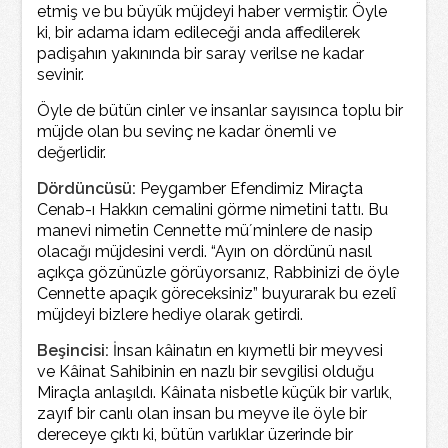
etmiş ve bu büyük müjdeyi haber vermiştir. Öyle
ki, bir adama idam edileceği anda affedilerek
padişahın yakınında bir saray verilse ne kadar
sevinir.
Öyle de bütün cinler ve insanlar sayısınca toplu bir
müjde olan bu sevinç ne kadar önemli ve
değerlidir.
Dördüncüsü:
Peygamber Efendimiz Miraçta
Cenab-ı Hakkın cemalini görme nimetini tattı. Bu
manevi nimetin Cennette mü´minlere de nasip
olacağı müjdesini verdi. “Ayın on dördünü nasıl
açıkça gözünüzle görüyorsanız, Rabbinizi de öyle
Cennette apaçık göreceksiniz” buyurarak bu ezelî
müjdeyi bizlere hediye olarak getirdi.
Beşincisi:
İnsan kâinatın en kıymetli bir meyvesi
ve Kâinat Sahibinin en nazlı bir sevgilisi olduğu
Miraçla anlaşıldı. Kâinata nisbetle küçük bir varlık,
zayıf bir canlı olan insan bu meyve ile öyle bir
dereceye çıktı ki, bütün varlıklar üzerinde bir