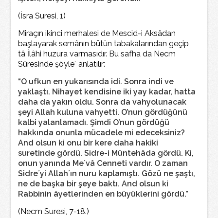
(İsra Suresi, 1)
Miraçın ikinci merhalesi de Mescid-i Aksâdan
başlayarak semânın bütün tabakalarından geçip
tâ İlâhi huzura varmasıdır. Bu safha da Necm
Sûresinde şöyle´ anlatılır:
“O ufkun en yukarısında idi. Sonra indi ve
yaklaştı. Nihayet kendisine iki yay kadar, hatta
daha da yakın oldu. Sonra da vahyolunacak
şeyi Allah kuluna vahyetti. O’nun gördüğünü
kalbi yalanlamadı. Şimdi O’nun gördüğü
hakkında onunla mücadele mi edeceksiniz?
And olsun ki onu bir kere daha hakiki
suretinde gördü. Sidre-i Müntehâda gördü. Ki,
onun yanında Me´vâ Cenneti vardır. O zaman
Sidre´yi Allah´ın nuru kaplamıştı. Gözü ne şaştı,
ne de başka bir şeye baktı. And olsun ki
Rabbinin âyetlerinden en büyüklerini gördü.”
(Necm Suresi, 7-18.)