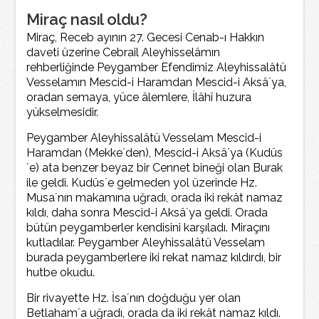
Miraç nasıl oldu?
Miraç, Receb ayının 27. Gecesi Cenab-ı Hakkın
daveti üzerine Cebrail Aleyhisselâmın
rehberliğinde Peygamber Efendimiz Aleyhissalâtü
Vesselamın Mescid-i Haramdan Mescid-i Aksâ´ya,
oradan semaya, yüce âlemlere, İlâhî huzura
yükselmesidir.
Peygamber Aleyhissalâtü Vesselam Mescid-i
Haramdan (Mekke´den), Mescid-i Aksâ´ya (Kudüs
´e) ata benzer beyaz bir Cennet bineği olan Burak
ile geldi. Kudüs´e gelmeden yol üzerinde Hz.
Musa´nın makamına uğradı, orada iki rekât namaz
kıldı, daha sonra Mescid-i Aksâ´ya geldi. Orada
bütün peygamberler kendisini karşıladı. Miraçını
kutladılar. Peygamber Aleyhissalâtü Vesselam
burada peygamberlere iki rekat namaz kıldırdı, bir
hutbe okudu.
Bir rivayette Hz. İsa´nın doğduğu yer olan
Betlaham´a uğradı, orada da iki rekât namaz kıldı.