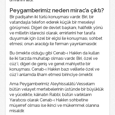
Peygamberimiz neden mirac’a çıktı?
Bir padişahın iki türlü konuşması vardır. Biri, bir
vatandaşla telefon ederek küçük bir meseleyi
görüşmesi. Diğeri de devlet başkanı, halifelik yönü
ve milletin idarecisi olarak, emirlerini her tarafa
duyurmak için özel bir elçisi ile konuşması, sohbet
etmesi, onun aracılığı ile ferman yayınlamasıdır.
Bu örnekte olduğu gibi Cenab-ı Hakkın da kulları
ile iki tarzda muhatap olması vardır. Biri, özel ve
cüz´i, diğeri de geniş ve genel mahiyette bir
konuşması. Cenab-ı Hakkın bazı velilerle özel ve
cüz´i anlamda ilham etmesi birinciye örnektir.
Ama Peygamberimiz Aleyhissalâtü Vesselam
bütün velayet mertebelerinin üstünde bir büyüklük
ve yücelikte, kâinatın Rabbi, bütün varlıkların
Yaratıcısı olarak Cenab-ı Hakkın sohbetine
müşerref olması ise ikinci ve mükemmel olanına
misaldir.