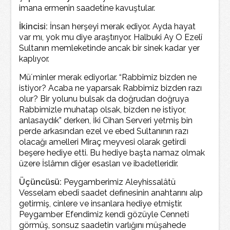
imana ermenin saadetine kavuştular.
İkincisi:
İnsan herşeyi merak ediyor. Ayda hayat
var mı, yok mu diye araştırıyor. Halbuki Ay O Ezelî
Sultanın memleketinde ancak bir sinek kadar yer
kaplıyor.
Mü´minler merak ediyorlar. “Rabbimiz bizden ne
istiyor? Acaba ne yaparsak Rabbimiz bizden razı
olur? Bir yolunu bulsak da doğrudan doğruya
Rabbimizle muhatap olsak, bizden ne istiyor,
anlasaydık” derken, İki Cihan Serveri yetmiş bin
perde arkasından ezel ve ebed Sultanının razı
olacağı amelleri Miraç meyvesi olarak getirdi
beşere hediye etti. Bu hediye başta namaz olmak
üzere İslâmın diğer esasları ve ibadetleridir.
Üçüncüsü:
Peygamberimiz Aleyhissalâtü
Vesselam ebedî saadet definesinin anahtarını alıp
getirmiş, cinlere ve insanlara hediye etmiştir.
Peygamber Efendimiz kendi gözüyle Cenneti
görmüş, sonsuz saadetin varlığını müşahede