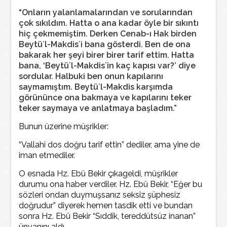
“Onların yalanlamalarından ve sorularından
çok sıkıldım. Hatta o ana kadar öyle bir sıkıntı
hiç çekmemiştim. Derken Cenab-ı Hak birden
Beytü´l-Makdis´i bana gösterdi. Ben de ona
bakarak her şeyi birer birer tarif ettim. Hatta
bana, ‘Beytü´l-Makdis´in kaç kapısı var?’ diye
sordular. Halbuki ben onun kapılarını
saymamıştım. Beytü´l-Makdis karşımda
görününce ona bakmaya ve kapılarını teker
teker saymaya ve anlatmaya başladım.”
Bunun üzerine müşrikler:
“Vallahi dos doğru tarif ettin” dediler, ama yine de
iman etmediler.
O esnada Hz. Ebû Bekir çıkageldi, müşrikler
durumu ona haber verdiler. Hz. Ebû Bekir, “Eğer bu
sözleri ondan duymuşsanız seksiz şüphesiz
doğrudur” diyerek hemen tasdik etti ve bundan
sonra Hz. Ebû Bekir “Sıddîk, tereddütsüz inanan”
ünvanını aldı.