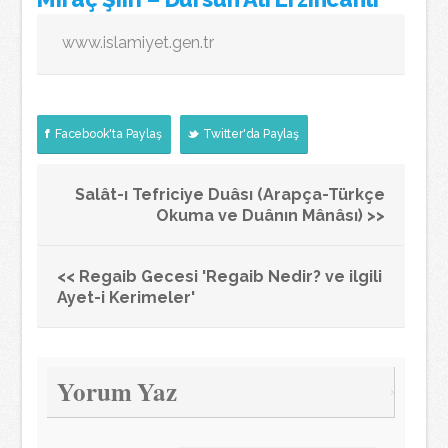
www.islamiyet.gen.tr
Facebook'ta Paylaş
Twitter'da Paylaş
Salât-ı Tefriciye Duâsı (Arapça-Türkçe
Okuma ve Duânın Mânâsı) >>
<< Regaib Gecesi 'Regaib Nedir? ve ilgili
Ayet-i Kerimeler'
Yorum Yaz