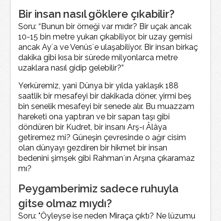
Bir insan nasıl göklere çıkabilir?
Soru: “Bunun bir örneği var mıdır? Bir uçak ancak
10-15 bin metre yukarı çıkabiliyor, bir uzay gemisi
ancak Ay´a ve Venüs´e ulaşabiliyor. Bir insan birkaç
dakika gibi kısa bir sürede milyonlarca metre
uzaklara nasıl gidip gelebilir?”
Yerküremiz, yani Dünya bir yılda yaklaşık 188
saatlik bir mesafeyi bir dakikada döner, yirmi beş
bin senelik mesafeyi bir senede alır. Bu muazzam
hareketi ona yaptıran ve bir sapan taşı gibi
döndüren bir Kudret, bir insanı Arş-ı Âlâya
getiremez mi? Güneşin çevresinde o ağır cisim
olan dünyayı gezdiren bir hikmet bir insan
bedenini şimşek gibi Rahman´ın Arşına çıkaramaz
mı?
Peygamberimiz sadece ruhuyla
gitse olmaz mıydı?
Soru: "Öyleyse ise neden Miraça çıktı? Ne lüzumu