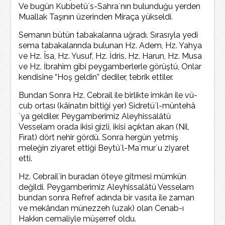
Ve bugün Kubbetü´s-Sahra´nın bulunduğu yerden
Muallak Taşının üzerinden Miraça yükseldi.
Semanın bütün tabakalarına uğradı. Sırasıyla yedi
sema tabakalarında bulunan Hz. Adem, Hz. Yahya
ve Hz. Îsa, Hz. Yusuf, Hz. İdris, Hz. Harun, Hz. Musa
ve Hz. İbrahim gibi peygamberlerle görüştü, Onlar
kendisine “Hoş geldin” dediler, tebrik ettiler.
Bundan Sonra Hz. Cebrail ile birlikte imkân ile vü-
cub ortası (kâinatın bittiği yer) Sidretü´l-müntehâ
´ya geldiler. Peygamberimiz Aleyhissalâtü
Vesselam orada ikisi gizli, ikisi açıktan akan (Nil,
Fırat) dört nehir gördü. Sonra hergün yetmiş
meleğin ziyaret ettiği Beytü´l-Ma´mur´u ziyaret
etti.
Hz. Cebrail´in buradan öteye gitmesi mümkün
değildi. Peygamberimiz Aleyhissalâtü Vesselam
bundan sonra Refref adında bir vasıta ile zaman
ve mekândan münezzeh (uzak) olan Cenab-ı
Hakkın cemaliyle müşerref oldu.