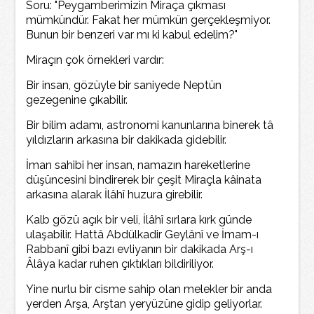
Soru: "Peygamberimizin Miraça çıkması
mümkündür. Fakat her mümkün gerçekleşmiyor.
Bunun bir benzeri var mı ki kabul edelim?"
Miraçın çok örnekleri vardır:
Bir insan, gözüyle bir saniyede Neptün
gezegenine çıkabilir.
Bir bilim adamı, astronomi kanunlarına binerek tâ
yıldızların arkasına bir dakikada gidebilir.
İman sahibi her insan, namazın hareketlerine
düşüncesini bindirerek bir çeşit Miraçla kâinata
arkasına alarak İlâhî huzura girebilir.
Kalb gözü açık bir veli, İlâhî sırlara kırk günde
ulaşabilir. Hattâ Abdülkadir Geylânî ve İmam-ı
Rabbanî gibi bazı evliyanın bir dakikada Arş-ı
Âlâya kadar ruhen çıktıkları bildiriliyor.
Yine nurlu bir cisme sahip olan melekler bir anda
yerden Arşa, Arştan yeryüzüne gidip geliyorlar.