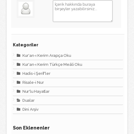
Kategoriler
Kur'an-ı Kerim Arapça Oku
Kur'an-ı Kerim Türkçe Meâli Oku
Hadis-i Şerif'ler
Risale-i Nur
Nur'lu Hayatlar
Dualar
Dini Arşiv
Son Eklenenler