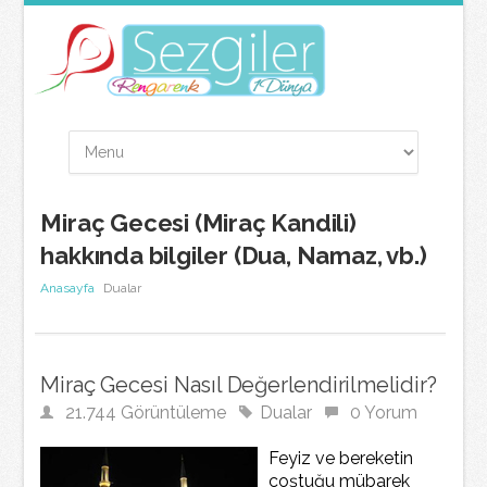
Miraç Gecesi (Miraç Kandili)
hakkında bilgiler (Dua, Namaz, vb.)
Anasayfa
Dualar
Miraç Gecesi Nasıl Değerlendirilmelidir?
21.744 Görüntüleme
Dualar
0 Yorum
Feyiz ve bereketin
coştuğu mübarek