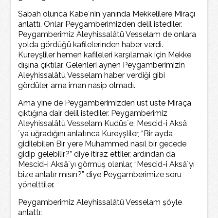
Sabah olunca Kabe´nin yanında Mekkelilere Miraçı
anlattı. Onlar Peygamberimizden delil istediler.
Peygamberimiz Aleyhissalâtü Vesselam de onlara
yolda gördüğü kafilelerinden haber verdi.
Kureyşliler hemen kafileleri karşılamak için Mekke
dışına çıktılar. Gelenleri aynen Peygamberimizin
Aleyhissalâtü Vesselam haber verdiği gibi
gördüler, ama iman nasip olmadı.
Ama yine de Peygamberimizden üst üste Miraça
çıktığına dair delil istediler. Peygamberimiz
Aleyhissalâtü Vesselam Kudüs´e, Mescid-i Aksâ
´ya uğradığını anlatınca Kureyşliler, “Bir ayda
gidilebilen Bir yere Muhammed nasıl bir gecede
gidip gelebilir?” diye itiraz ettiler, ardından da
Mescid-i Aksâ´yı görmüş olanlar, “Mescid-i Aksâ´yı
bize anlatır mısın?” diye Peygamberimize soru
yönelttiler.
Peygamberimiz Aleyhissalâtü Vesselam şöyle
anlattı: