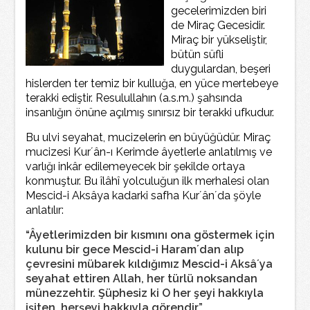
gecelerimizden biri
de Miraç Gecesidir.
Miraç bir yükseliştir,
bütün süfli
duygulardan, beşeri
hislerden ter temiz bir kulluğa, en yüce mertebeye
terakki ediştir. Resulullahın (a.s.m.) şahsında
insanlığın önüne açılmış sınırsız bir terakki ufkudur.
Bu ulvi seyahat, mucizelerin en büyüğüdür. Miraç
mucizesi Kur´ân-ı Kerimde âyetlerle anlatılmış ve
varlığı inkâr edilemeyecek bir şekilde ortaya
konmuştur. Bu îlâhî yolculuğun ilk merhalesi olan
Mescid-i Aksâya kadarki safha Kur´ân´da şöyle
anlatılır:
“Âyetlerimizden bir kısmını ona göstermek için
kulunu bir gece Mescid-i Haram´dan alıp
çevresini mübarek kıldığımız Mescid-i Aksâ´ya
seyahat ettiren Allah, her türlü noksandan
münezzehtir. Şüphesiz ki O her şeyi hakkıyla
işiten, herşeyi hakkıyla görendir.”