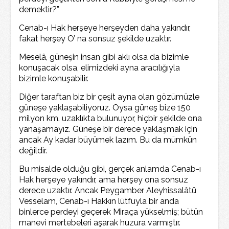
demektir?”
Cenab-ı Hak herşeye herşeyden daha yakındır,
fakat herşey O’ na sonsuz şekilde uzaktır.
Meselâ, güneşin insan gibi aklı olsa da bizimle
konuşacak olsa, elimizdeki ayna aracılığıyla
bizimle konuşabilir.
Diğer taraftan biz bir çeşit ayna olan gözümüzle
güneşe yaklaşabiliyoruz. Oysa güneş bize 150
milyon km. uzaklıkta bulunuyor, hiçbir şekilde ona
yanaşamayız. Güneşe bir derece yaklaşmak için
ancak Ay kadar büyümek lazım. Bu da mümkün
değildir.
Bu misalde olduğu gibi, gerçek anlamda Cenab-ı
Hak herşeye yakındır, ama herşey ona sonsuz
derece uzaktır. Ancak Peygamber Aleyhissalâtü
Vesselam, Cenab-ı Hakkın lütfuyla bir anda
binlerce perdeyi geçerek Miraça yükselmiş; bütün
manevi mertebeleri aşarak huzura varmıştır.