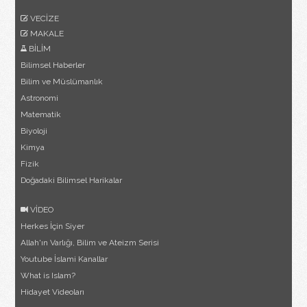
VECİZE
MAKALE
BİLİM
Bilimsel Haberler
Bilim ve Müslümanlık
Astronomi
Matematik
Biyoloji
Kimya
Fizik
Doğadaki Bilimsel Harikalar
VİDEO
Herkes İçin Siyer
Allah'ın Varlığı, Bilim ve Ateizm Serisi
Youtube İslami Kanallar
What is Islam?
Hidayet Videoları