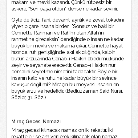
makam ve mevki kazandı. Çünkü rütbesiz bir
askere, “Sen paşa oldun” dense ne kadar sevinir.
Öyle de âciz, fani, devamlı ayrılık ve zeval tokadını
yiyen biçare insana birden, "Sonsuz ve baki bir
Cennette Rahman ve Rahîm olan Allah´ın
rahmetine gireceksin" dendiğinde o insan ne kadar
büyük bir mevki ve makama çıkar. Cennette hayal
hızında, ruh genişliğinde, akıl akıcılığında, kalbin
bütün arzularında Cenab-ı Hakkın ebedi mülkünde
seyir ve seyahate erecektir. Cenab-ı Hakkın nur
cemalini seyretme nimetini tadacaktır. Böyle bir
insanın kalb ve ruhu ne kadar büyük bir sevince
kavuşur değil mi? Miraçın bu meyvesi insanın en
büyük arzu ve hedefidir. (Bediüzzaman Said Nursî,
Sözler, 31. Söz.)
Miraç Gecesi Namazı
Miraç gecesi kılınacak namaz on iki rekattır. İki
rekatte bir selam verilerek kılınacak olan namaz