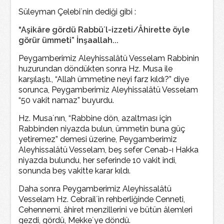
Süleyman Çelebi´nin dediği gibi :
“Aşikâre gördü Rabbü´l-izzeti/Âhirette öyle
görür ümmeti” İnşaallah...
Peygamberimiz Aleyhissalâtü Vesselam Rabbinin
huzurundan döndükten sonra Hz. Musa ile
karşılaştı., “Allah ümmetine neyi farz kıldı?” diye
sorunca, Peygamberimiz Aleyhissalâtü Vesselam
“50 vakit namaz” buyurdu.
Hz. Musa´nın, “Rabbine dön, azaltması için
Rabbinden niyazda bulun, ümmetin buna güç
yetiremez” demesi üzerine, Peygamberimiz
Aleyhissalâtü Vesselam, beş sefer Cenab-ı Hakka
niyazda bulundu, her seferinde 10 vakit indi,
sonunda beş vakitte karar kıldı.
Daha sonra Peygamberimiz Aleyhissalâtü
Vesselam Hz. Cebrail´in rehberliğinde Cenneti,
Cehennemi, âhiret menzillerini ve bütün âlemleri
gezdi, gördü, Mekke´ye döndü.