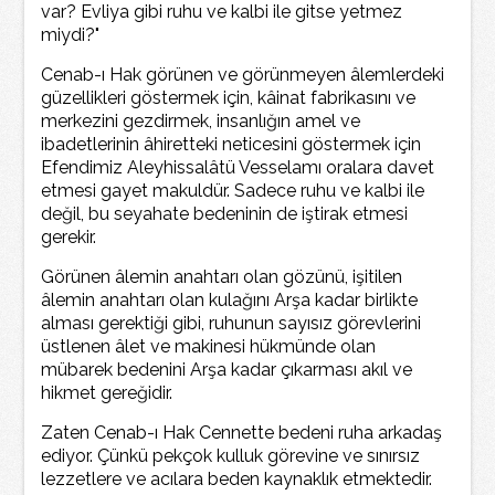
var? Evliya gibi ruhu ve kalbi ile gitse yetmez
miydi?"
Cenab-ı Hak görünen ve görünmeyen âlemlerdeki
güzellikleri göstermek için, kâinat fabrikasını ve
merkezini gezdirmek, insanlığın amel ve
ibadetlerinin âhiretteki neticesini göstermek için
Efendimiz Aleyhissalâtü Vesselamı oralara davet
etmesi gayet makuldür. Sadece ruhu ve kalbi ile
değil, bu seyahate bedeninin de iştirak etmesi
gerekir.
Görünen âlemin anahtarı olan gözünü, işitilen
âlemin anahtarı olan kulağını Arşa kadar birlikte
alması gerektiği gibi, ruhunun sayısız görevlerini
üstlenen âlet ve makinesi hükmünde olan
mübarek bedenini Arşa kadar çıkarması akıl ve
hikmet gereğidir.
Zaten Cenab-ı Hak Cennette bedeni ruha arkadaş
ediyor. Çünkü pekçok kulluk görevine ve sınırsız
lezzetlere ve acılara beden kaynaklık etmektedir.