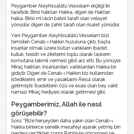
Peygamber Aleyhissalâtü Vesselam elçiliği iki
taraflıdır. Birisi halktan Hakka, diğeri de Haktan
halka. Birisi mi´râcin bâtıni tarafı olan velayet
yönüdür, diğeri de zahiri tarafı olan risalet yönüdür.
Yani Peygamber Aleyhissalâtü Vesselam bizi
temsilen Cenab-ı Hakkın huzuruna çıktı, başta
insanlar olmak üzere bütün varlıkların ibadet,
kulluk, tesbih ve zikirlerini toplu olarak (askerin
komutana tekmil vermesi gibi) arz etti. Bu yönüyle
Miraç halktan, insanlardan, varlıklardan Hakka bir
gidiştir. Diğeri de Cenab-ı Hakkın biz kullarından
istediklerini, emir ve yasaklarını Resul olarak
getirmiştir. İbadetlerin özü ve esası olan beş vakit
namazı Miraç hediyesi olarak getirmesi gibi..
Peygamberimiz, Allah ile nasıl
görüşebilir?
Soru: “Bize herşeyden daha yakın olan Cenab-ı
Hakka binlerce senelik mesafeyi aşarak yetmiş bin
perdeyi geçtikten sonra Rabbiyle görüşmesi ne