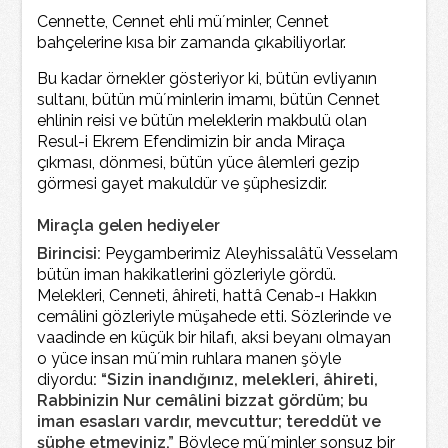
Cennette, Cennet ehli mü´minler, Cennet
bahçelerine kısa bir zamanda çıkabiliyorlar.
Bu kadar örnekler gösteriyor ki, bütün evliyanın
sultanı, bütün mü´minlerin imamı, bütün Cennet
ehlinin reisi ve bütün meleklerin makbulü olan
Resul-i Ekrem Efendimizin bir anda Miraça
çıkması, dönmesi, bütün yüce âlemleri gezip
görmesi gayet makuldür ve şüphesizdir.
Miraçla gelen hediyeler
Birincisi:
Peygamberimiz Aleyhissalâtü Vesselam
bütün iman hakikatlerini gözleriyle gördü.
Melekleri, Cenneti, âhireti, hattâ Cenab-ı Hakkın
cemâlini gözleriyle müşahede etti. Sözlerinde ve
vaadinde en küçük bir hilafı, aksi beyanı olmayan
o yüce insan mü´min ruhlara manen şöyle
diyordu
: “Sizin inandığınız, melekleri, âhireti,
Rabbinizin Nur cemâlini bizzat gördüm; bu
iman esasları vardır, mevcuttur; tereddüt ve
şüphe etmeyiniz.”
Böylece mü´minler sonsuz bir