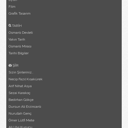
Film
Grafik Tasarım
TARİH
Osmanlı Devleti
Yakın Tarih
Osmanlı Mirası
Tarihi Bilgiler
ŞİİR
Sizin Şiirleriniz..
Necip Fazıl Kısakürek
Arif Nihat Asya
Sezai Karakoç
Bedirhan Gökçe
Dursun Ali Erzincanlı
Nurullah Genç
Ömer Lütfi Mete
Ali Ulvi Kurucu