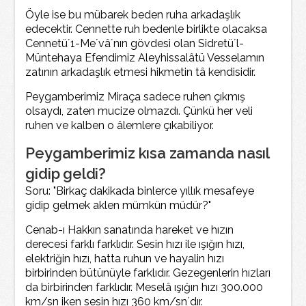
Öyle ise bu mübarek beden ruha arkadaşlık
edecektir. Cennette ruh bedenle birlikte olacaksa
Cennetü´1-Me´vâ´nın gövdesi olan Sidretü´l-
Müntehaya Efendimiz Aleyhissalâtü Vesselamın
zatının arkadaşlık etmesi hikmetin tâ kendisidir.
Peygamberimiz Miraça sadece ruhen çıkmış
olsaydı, zaten mucize olmazdı. Çünkü her veli
ruhen ve kalben o âlemlere çıkabiliyor.
Peygamberimiz kısa zamanda nasıl
gidip geldi?
Soru: "Birkaç dakikada binlerce yıllık mesafeye
gidip gelmek aklen mümkün müdür?"
Cenab-ı Hakkın sanatında hareket ve hızın
derecesi farklı farklıdır. Sesin hızı ile ışığın hızı,
elektriğin hızı, hatta ruhun ve hayalin hızı
birbirinden bütünüyle farklıdır. Gezegenlerin hızları
da birbirinden farklıdır. Meselâ ışığın hızı 300.000
km/sn iken sesin hızı 360 km/sn´dır.