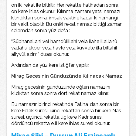
on iki rekat ile bitirilir. Her rekatte Fatihadan sonra
on kere ihlas okunur. Kılınma zamanı yatsı namazı
kılındıktan sonra, imsak vaktine kadar ki herhangi
bir vakit olabilir. Bu oniki rekat namaz bittiği zaman
selamdan sonra yüz defa :
“Sübhanallahi vel hamdülillahi vela ilahe illallahü
vallahü ekber vela havle vela kuvvete illa billahil
aliyyül azim” duası okunur.
Ardından da yüz kere istiğfar yapılır.
Miraç Gecesinin Gündüzünde Kılınacak Namaz
Miraç gecesinin gündüzünde öğlen namazını
kıldıktan sonra sonra dört rekat namaz kılınır.
Bu namazın;birinci rekatında Fatiha’ dan sonra bir
kere Felak suresi, ikinci rekattan sonra bir kere Nas
suresi, üçüncü rekatta üç kere Kadr suresi,
dördüncü rekatta elli kere İhlas suresi okunur.
Miraç Şiiri – Dursun Ali Erzincanlı