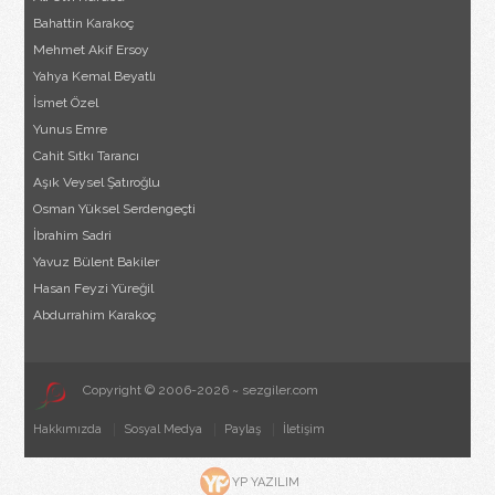
Bahattin Karakoç
Mehmet Akif Ersoy
Yahya Kemal Beyatlı
İsmet Özel
Yunus Emre
Cahit Sıtkı Tarancı
Aşık Veysel Şatıroğlu
Osman Yüksel Serdengeçti
İbrahim Sadri
Yavuz Bülent Bakiler
Hasan Feyzi Yüreğil
Abdurrahim Karakoç
Copyright © 2006-2026 ~ sezgiler.com
Hakkımızda
Sosyal Medya
Paylaş
İletişim
YP YAZILIM