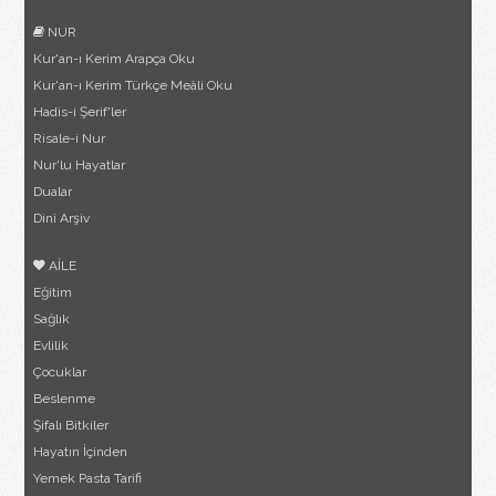
NUR
Kur'an-ı Kerim Arapça Oku
Kur'an-ı Kerim Türkçe Meâli Oku
Hadis-i Şerif'ler
Risale-i Nur
Nur'lu Hayatlar
Dualar
Dini Arşiv
AİLE
Eğitim
Sağlık
Evlilik
Çocuklar
Beslenme
Şifalı Bitkiler
Hayatın İçinden
Yemek Pasta Tarifi