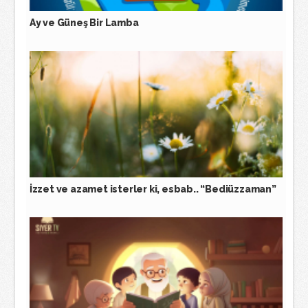
Ay ve Güneş Bir Lamba
İzzet ve azamet isterler ki, esbab.. “Bediüzzaman”