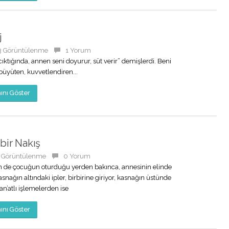
j
3 Görüntülenme
1 Yorum
cıktığında, annen seni doyurur, süt verir” demişlerdi. Beni
üyüten, kuvvetlendiren...
nı Göster
bir Nakış
 Görüntülenme
0 Yorum
n de çocuğun oturduğu yerden bakınca, annesinin elinde
snağın altındaki ipler, birbirine giriyor, kasnağın üstünde
an’atlı işlemelerden ise
nı Göster