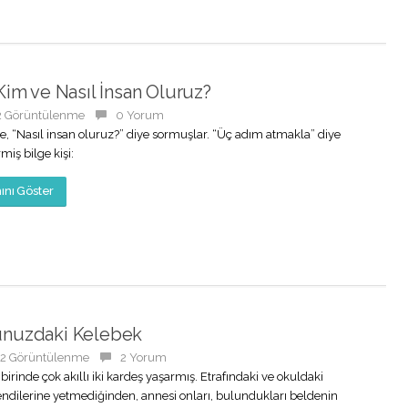
Kim ve Nasıl İnsan Oluruz?
2 Görüntülenme
0 Yorum
ye, “Nasıl insan oluruz?” diye sormuşlar. “Üç adım atmakla” diye
miş bilge kişi:
nı Göster
nuzdaki Kelebek
82 Görüntülenme
2 Yorum
irinde çok akıllı iki kardeş yaşarmış. Etrafındaki ve okuldaki
kendilerine yetmediğinden, annesi onları, bulundukları beldenin