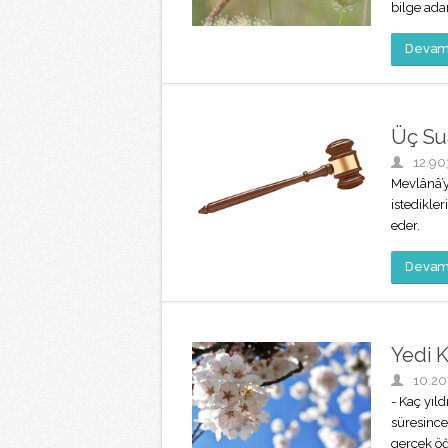
bilge ad
Devamı
Üç Su
12.90
Mevlânâ’y
istedikler
eder.
Devamı
Yedi 
10.20
- Kaç yıl
süresince
gerçek ö