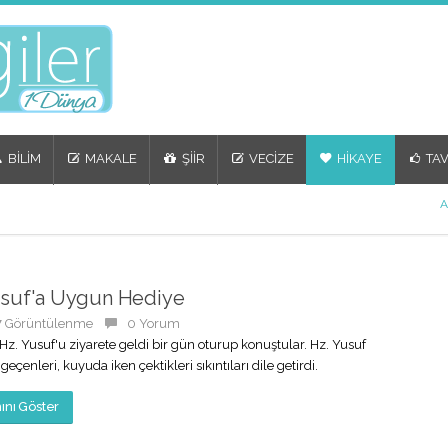
BİLİM
MAKALE
ŞİİR
VECİZE
HİKAYE
TAV
A
usuf'a Uygun Hediye
7 Görüntülenme
0 Yorum
 Hz. Yusuf'u ziyarete geldi bir gün oturup konuştular. Hz. Yusuf
eçenleri, kuyuda iken çektikleri sıkıntıları dile getirdi.
nı Göster