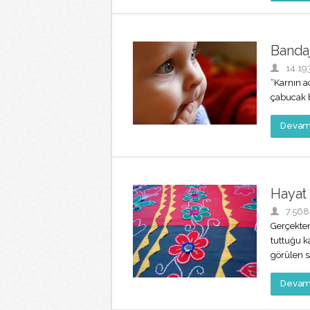
Banda
14.19
“Karnın a
çabucak b
Devamı
Hayat 
7.568
Gerçekte
tuttuğu ka
görülen s
Devamı