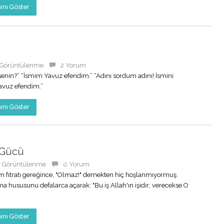
nı Göster
 Görüntülenme
2 Yorum
senin?” “İsmim Yavuz efendim.” “Adını sordum adını! İsmini
Yavuz efendim.”
nı Göster
 Gücü
7 Görüntülenme
0 Yorum
m fıtratı gereğince, "Olmaz!" demekten hiç hoşlanmıyormuş.
a hususunu defalarca açarak: "Bu iş Allah'ın işidir; verecekse O
nı Göster