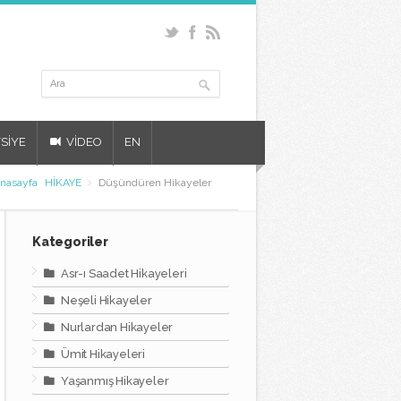
SİYE
VİDEO
EN
nasayfa
HİKAYE
Düşündüren Hikayeler
Kategoriler
Asr-ı Saadet Hikayeleri
Neşeli Hikayeler
Nurlardan Hikayeler
Ümit Hikayeleri
Yaşanmış Hikayeler