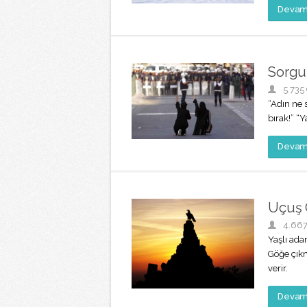
Devamı
Sorgu
5.735
“Adın ne 
bırak!” “
Devamı
Uçuş
4.66
Yaşlı ada
Göğe çıkm
verir.
Devamı