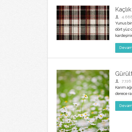
Kaçlı
4.68
Yunus bin
dört yüz 
kardeşini
Devamı
Gürül
7.726
Karım ağı
derece ra
Devamı