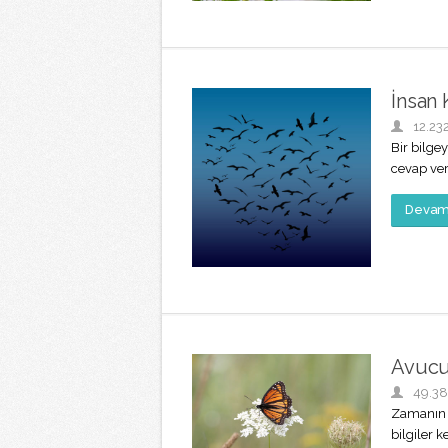
İnsan 
12.23
Bir bilge
cevap ver
Devamı
Avucu
49.3
Zamanın b
bilgiler 