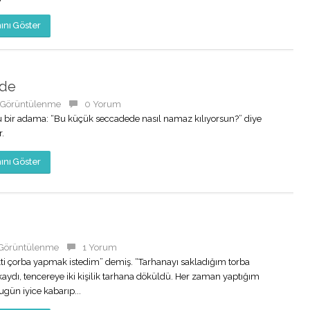
nı Göster
ade
 Görüntülenme
0 Yorum
 bir adama: “Bu küçük seccadede nasıl namaz kılıyorsun?” diye
.
nı Göster
 Görüntülenme
1 Yorum
ti çorba yapmak istedim” demiş. “Tarhanayı sakladığım torba
aydı, tencereye iki kişilik tarhana döküldü. Her zaman yaptığım
gün iyice kabarıp...