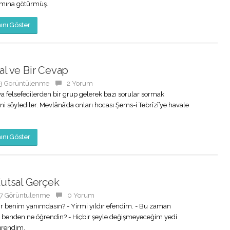
amına götürmüş.
nı Göster
al ve Bir Cevap
3 Görüntülenme
2 Yorum
a felsefecilerden bir grup gelerek bazı sorular sormak
ini söylediler. Mevlânâ’da onları hocası Şems-i Tebrîzî’ye havale
nı Göster
Kutsal Gerçek
7 Görüntülenme
0 Yorum
dır benim yanımdasın? - Yirmi yıldır efendim. - Bu zaman
 benden ne öğrendin? - Hiçbir şeyle değişmeyeceğim yedi
ğrendim.