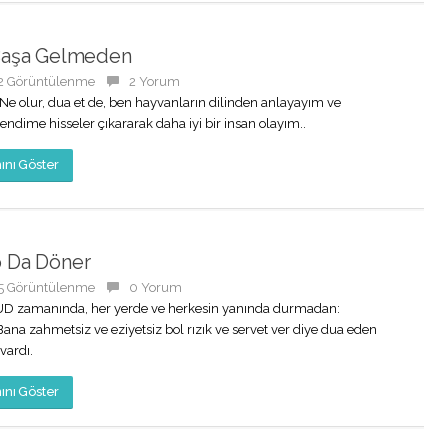
Başa Gelmeden
2 Görüntülenme
2 Yorum
Ne olur, dua et de, ben hayvanların dilinden anlayayım ve
ndime hisseler çıkararak daha iyi bir insan olayım..
nı Göster
 Da Döner
5 Görüntülenme
0 Yorum
D zamanında, her yerde ve herkesin yanında durmadan:
Bana zahmetsiz ve eziyetsiz bol rızık ve servet ver diye dua eden
vardı.
nı Göster