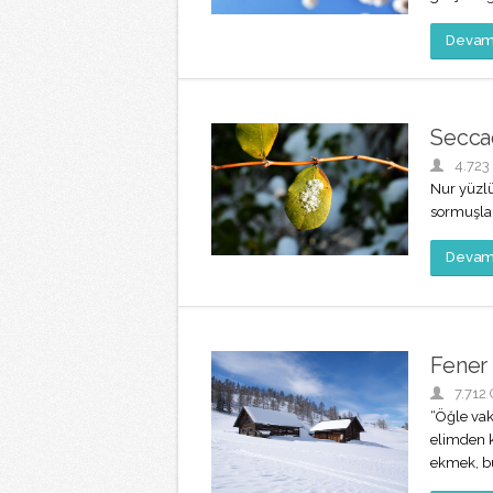
Devamı
Secc
4.723
Nur yüzlü
sormuşlar
Devamı
Fener
7.712
“Öğle vak
elimden k
ekmek, bu