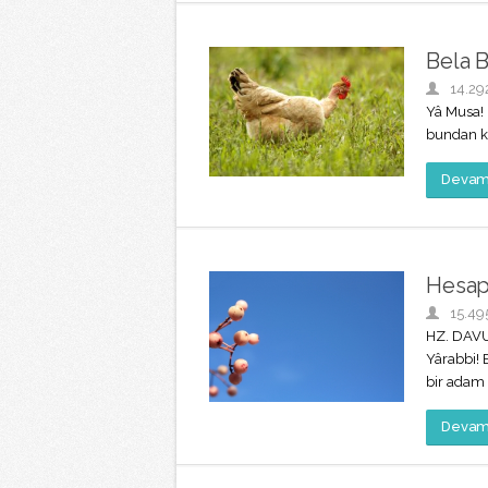
Bela 
14.29
Yâ Musa! 
bundan ke
Devamı
Hesap
15.49
HZ. DAVU
Yârabbi! 
bir adam 
Devamı