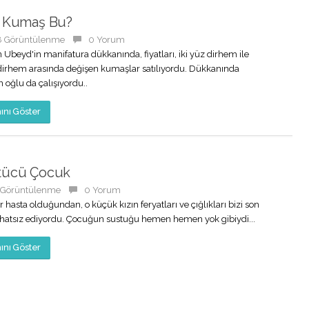
k Kumaş Bu?
8 Görüntülenme
0 Yorum
 Ubeyd'in manifatura dükkanında, fiyatları, iki yüz dirhem ile
dirhem arasında değişen kumaşlar satılıyordu. Dükkanında
n oğlu da çalışıyordu..
nı Göster
tücü Çocuk
 Görüntülenme
0 Yorum
r hasta olduğundan, o küçük kızın feryatları ve çığlıkları bizi son
hatsız ediyordu. Çocuğun sustuğu hemen hemen yok gibiydi...
nı Göster