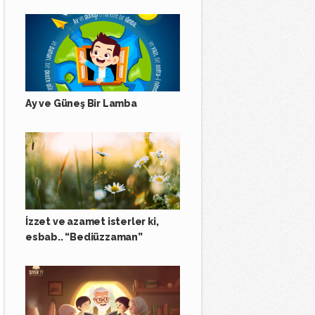
Ay ve Güneş Bir Lamba
İzzet ve azamet isterler ki,
esbab.. “Bediüzzaman”