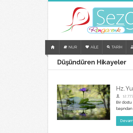
NUR
AİLE
TARİH
Düşündüren Hikayeler
Hz. Y
12.77
Bir dostu
başından g
Devamı