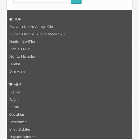
NUR
Kur'an-ı Kerim Arapça Oku
Kur'an-ı Kerim Türkçe Meâli Oku
Hadis-i Şerif'ler
Risale-i Nur
Nur'lu Hayatlar
Dualar
Dini Arşiv
AİLE
Eğitim
Sağlık
Evlilik
Çocuklar
Beslenme
Şifalı Bitkiler
Hayatın İçinden