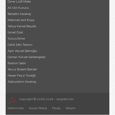
Ömer Lütfi Mete
Ali Ulvi Kurucu
Bahattin Karakoç
Mehmet Akif Ersoy
Yahya Kemal Beyatlı
İsmet Özel
Yunus Emre
Cahit Sıtkı Tarancı
Aşık Veysel Şatıroğlu
Osman Yüksel Serdengeçti
İbrahim Sadri
Yavuz Bülent Bakiler
Hasan Feyzi Yüreğil
Abdurrahim Karakoç
Copyright © 2006-2026 ~ sezgiler.com
Hakkımızda
Sosyal Medya
Paylaş
İletişim