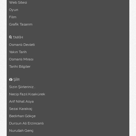
Web Sitesi
Oyun
Film
Grafik Tasarım
TARİH
Osmanlı Devleti
Yakın Tarih
Osmanlı Mirası
Tarihi Bilgiler
ŞİİR
Sizin Şiirleriniz..
Necip Fazıl Kısakürek
Arif Nihat Asya
Sezai Karakoç
Bedirhan Gökçe
Dursun Ali Erzincanlı
Nurullah Genç