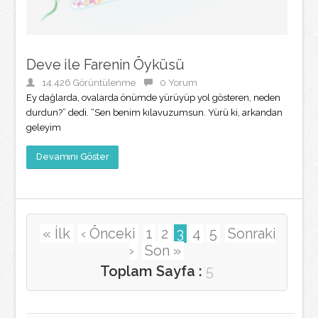
Deve ile Farenin Öyküsü
14.426 Görüntülenme
0 Yorum
Ey dağlarda, ovalarda önümde yürüyüp yol gösteren, neden
durdun?” dedi. “Sen benim kılavuzumsun. Yürü ki, arkandan
geleyim
Devamını Göster
« İlk
‹ Önceki
1
2
3
4
5
Sonraki
›
Son »
Toplam Sayfa :
5