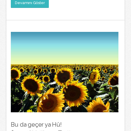
Devamını Göster
Bu da geçer ya Hû!