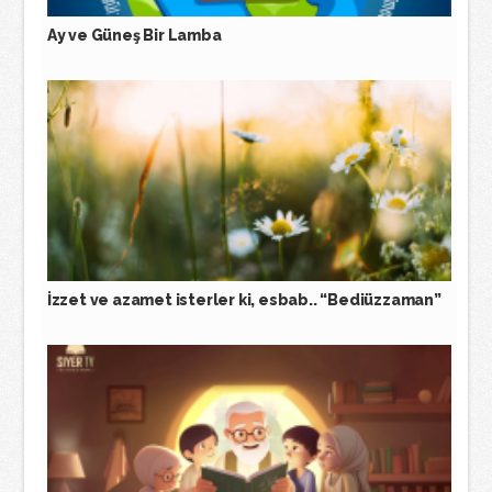
Ay ve Güneş Bir Lamba
İzzet ve azamet isterler ki, esbab.. “Bediüzzaman”