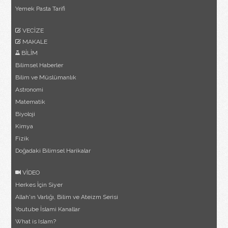
Yemek Pasta Tarifi
VECİZE
MAKALE
BİLİM
Bilimsel Haberler
Bilim ve Müslümanlık
Astronomi
Matematik
Biyoloji
Kimya
Fizik
Doğadaki Bilimsel Harikalar
VİDEO
Herkes İçin Siyer
Allah'ın Varlığı, Bilim ve Ateizm Serisi
Youtube İslami Kanallar
What is Islam?