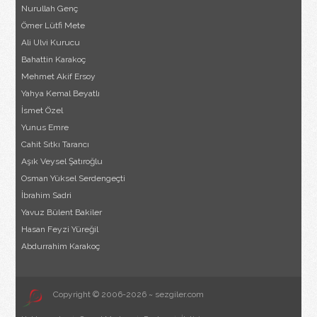
Nurullah Genç
Ömer Lütfi Mete
Ali Ulvi Kurucu
Bahattin Karakoç
Mehmet Akif Ersoy
Yahya Kemal Beyatlı
İsmet Özel
Yunus Emre
Cahit Sıtkı Tarancı
Aşık Veysel Şatıroğlu
Osman Yüksel Serdengeçti
İbrahim Sadri
Yavuz Bülent Bakiler
Hasan Feyzi Yüreğil
Abdurrahim Karakoç
Copyright © 2006-2026 ~ sezgiler.com