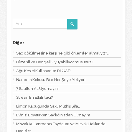
Diğer
Saç dökülmesine karşı ne gibi önlemler almalıyız?...
Düzenli ve Dengeli Uyuyabiliyor musunuz?
Ağrı Kesici Kullananlar DİKKAT!
Nanenin Kokusu Bile Her Şeye Yetiyor!
7 Saatten Az Uyumayın!
Stresin En Etkili İlacı?..
Limon Kabuğunda Saklı Müthiş Şifa..
Evinizi Boyatırken Sağlığınızdan Olmayın!
Misvak Kullanmanın Faydaları ve Misvak Hakkında
Hadisler