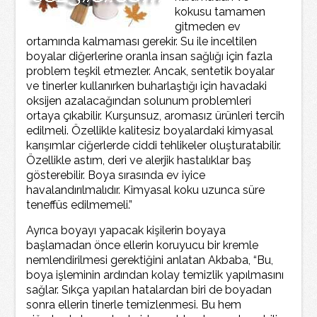
kokusu tamamen
gitmeden ev
ortamında kalmaması gerekir. Su ile inceltilen
boyalar diğerlerine oranla insan sağlığı için fazla
problem teşkil etmezler. Ancak, sentetik boyalar
ve tinerler kullanırken buharlaştığı için havadaki
oksijen azalacağından solunum problemleri
ortaya çıkabilir. Kurşunsuz, aromasız ürünleri tercih
edilmeli. Özellikle kalitesiz boyalardaki kimyasal
karışımlar ciğerlerde ciddi tehlikeler oluşturatabilir.
Özellikle astım, deri ve alerjik hastalıklar baş
gösterebilir. Boya sırasında ev iyice
havalandırılmalıdır. Kimyasal koku uzunca süre
teneffüs edilmemeli.”
Ayrıca boyayı yapacak kişilerin boyaya
başlamadan önce ellerin koruyucu bir kremle
nemlendirilmesi gerektiğini anlatan Akbaba, “Bu,
boya işleminin ardından kolay temizlik yapılmasını
sağlar. Sıkça yapılan hatalardan biri de boyadan
sonra ellerin tinerle temizlenmesi. Bu hem