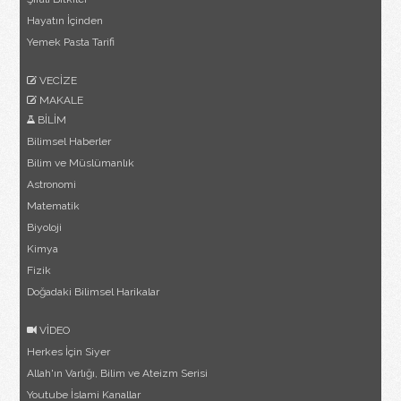
Hayatın İçinden
Yemek Pasta Tarifi
VECİZE
MAKALE
BİLİM
Bilimsel Haberler
Bilim ve Müslümanlık
Astronomi
Matematik
Biyoloji
Kimya
Fizik
Doğadaki Bilimsel Harikalar
VİDEO
Herkes İçin Siyer
Allah'ın Varlığı, Bilim ve Ateizm Serisi
Youtube İslami Kanallar