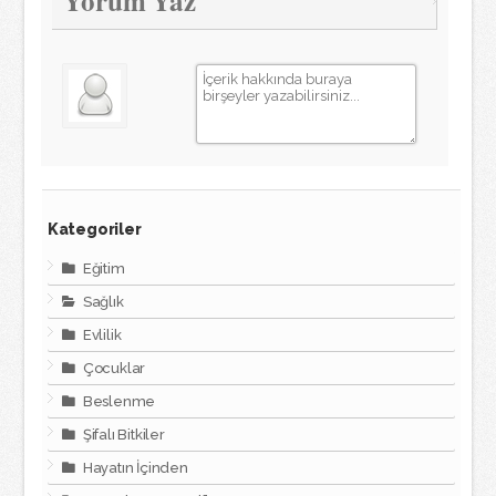
Yorum Yaz
Kategoriler
Eğitim
Sağlık
Evlilik
Çocuklar
Beslenme
Şifalı Bitkiler
Hayatın İçinden