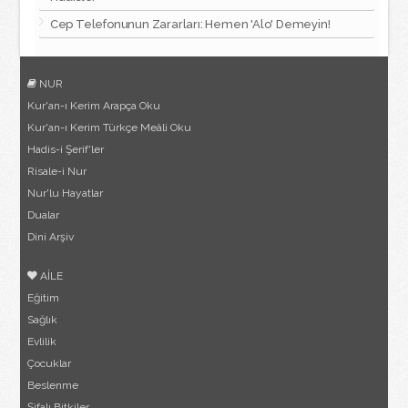
Cep Telefonunun Zararları: Hemen 'Alo' Demeyin!
NUR
Kur'an-ı Kerim Arapça Oku
Kur'an-ı Kerim Türkçe Meâli Oku
Hadis-i Şerif'ler
Risale-i Nur
Nur'lu Hayatlar
Dualar
Dini Arşiv
AİLE
Eğitim
Sağlık
Evlilik
Çocuklar
Beslenme
Şifalı Bitkiler