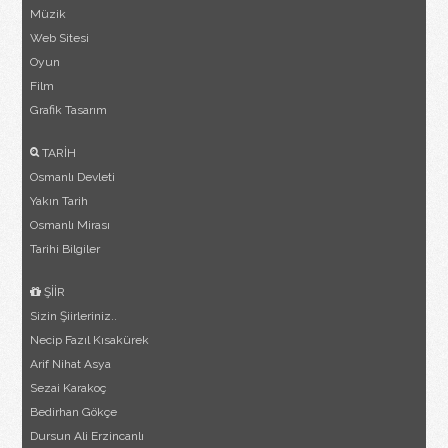
Müzik
Web Sitesi
Oyun
Film
Grafik Tasarım
TARİH
Osmanlı Devleti
Yakın Tarih
Osmanlı Mirası
Tarihi Bilgiler
ŞİİR
Sizin Şiirleriniz..
Necip Fazıl Kısakürek
Arif Nihat Asya
Sezai Karakoç
Bedirhan Gökçe
Dursun Ali Erzincanlı