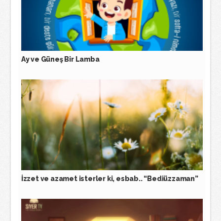
Ay ve Güneş Bir Lamba
İzzet ve azamet isterler ki, esbab.. “Bediüzzaman”