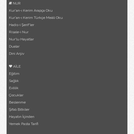
NUR
Kur'an-ı Kerim Arapça Oku
Kur'an-ı Kerim Türkçe Meâli Oku
Hadis-i Şerif'ler
Risale-i Nur
Nur'lu Hayatlar
Dualar
Dini Arşiv
AİLE
Eğitim
Sağlık
Evlilik
Çocuklar
Beslenme
Şifalı Bitkiler
Hayatın İçinden
Yemek Pasta Tarifi