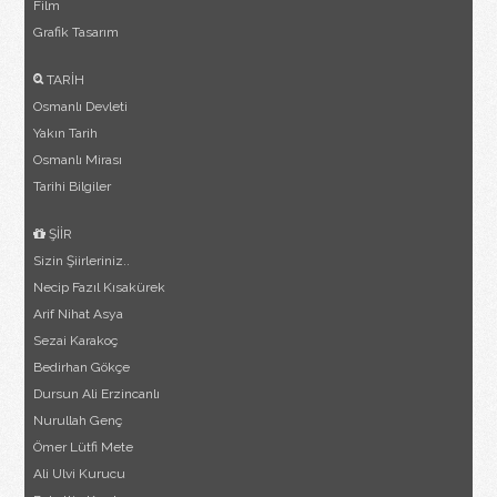
Film
Grafik Tasarım
TARİH
Osmanlı Devleti
Yakın Tarih
Osmanlı Mirası
Tarihi Bilgiler
ŞİİR
Sizin Şiirleriniz..
Necip Fazıl Kısakürek
Arif Nihat Asya
Sezai Karakoç
Bedirhan Gökçe
Dursun Ali Erzincanlı
Nurullah Genç
Ömer Lütfi Mete
Ali Ulvi Kurucu