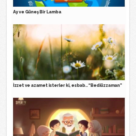
Ay ve Güneş Bir Lamba
İzzet ve azamet isterler ki, esbab.. “Bediüzzaman”