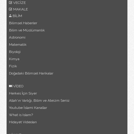
VECİZE
MAKALE
BİLİM
Bilimsel Haberler
Bilim ve Müslümanlık
Astronomi
Matematik
Biyoloji
Kimya
Fizik
Doğadaki Bilimsel Harikalar
VİDEO
Herkes İçin Siyer
Allah'ın Varlığı, Bilim ve Ateizm Serisi
Youtube İslami Kanallar
What is Islam?
Hidayet Videoları