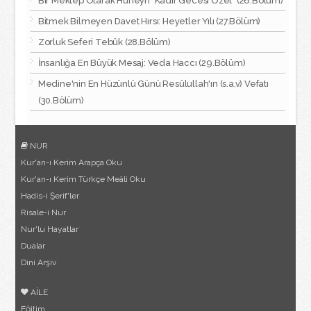
Bir Mektep Olarak Huneyn "Kadir Gecesi Özel" (26.Bölüm)
Bitmek Bilmeyen Davet Hırsı: Heyetler Yılı (27.Bölüm)
Zorluk Seferi Tebûk (28.Bölüm)
İnsanlığa En Büyük Mesaj: Veda Haccı (29.Bölüm)
Medine'nin En Hüzünlü Günü Resûlullah'ın (s.a.v) Vefatı
(30.Bölüm)
NUR
Kur'an-ı Kerim Arapça Oku
Kur'an-ı Kerim Türkçe Meâli Oku
Hadis-i Şerif'ler
Risale-i Nur
Nur'lu Hayatlar
Dualar
Dini Arşiv
AİLE
Eğitim