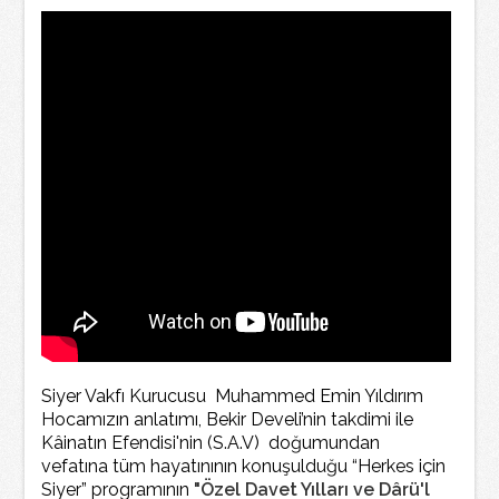
Siyer Vakfı Kurucusu Muhammed Emin Yıldırım
Hocamızın anlatımı, Bekir Develi’nin takdimi ile
Kâinatın Efendisi'nin (S.A.V) doğumundan
vefatına tüm hayatınının konuşulduğu “Herkes için
Siyer” programının
"Özel Davet Yılları ve Dârü'l