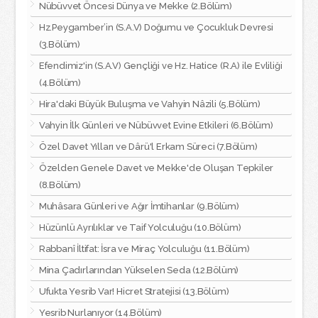
Nübüvvet Öncesi Dünya ve Mekke (2.Bölüm)
Hz.Peygamber’in (S.A.V) Doğumu ve Çocukluk Devresi
(3.Bölüm)
Efendimiz'in (S.A.V) Gençliği ve Hz. Hatice (R.A) ile Evliliği
(4.Bölüm)
Hira'daki Büyük Buluşma ve Vahyin Nâzili (5.Bölüm)
Vahyin İlk Günleri ve Nübüvvet Evine Etkileri (6.Bölüm)
Özel Davet Yılları ve Dârü'l Erkam Süreci (7.Bölüm)
Özelden Genele Davet ve Mekke'de Oluşan Tepkiler
(8.Bölüm)
Muhâsara Günleri ve Ağır İmtihanlar (9.Bölüm)
Hüzünlü Ayrılıklar ve Taif Yolculuğu (10.Bölüm)
Rabbanî İltifat: İsra ve Miraç Yolculuğu (11.Bölüm)
Mina Çadırlarından Yükselen Seda (12.Bölüm)
Ufukta Yesrib Var! Hicret Stratejisi (13.Bölüm)
Yesrib Nurlanıyor (14.Bölüm)