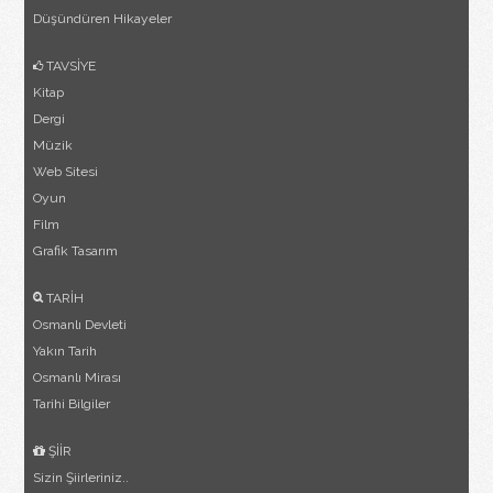
Düşündüren Hikayeler
TAVSİYE
Kitap
Dergi
Müzik
Web Sitesi
Oyun
Film
Grafik Tasarım
TARİH
Osmanlı Devleti
Yakın Tarih
Osmanlı Mirası
Tarihi Bilgiler
ŞİİR
Sizin Şiirleriniz..