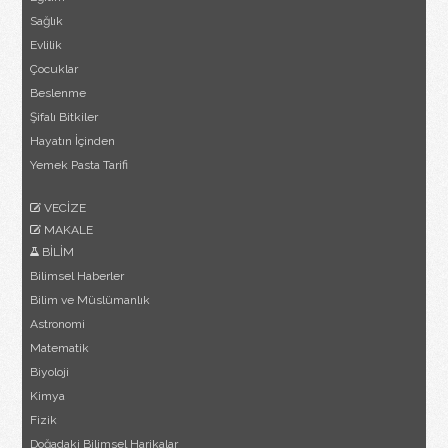
Sağlık
Evlilik
Çocuklar
Beslenme
Şifalı Bitkiler
Hayatın İçinden
Yemek Pasta Tarifi
VECİZE
MAKALE
BİLİM
Bilimsel Haberler
Bilim ve Müslümanlık
Astronomi
Matematik
Biyoloji
Kimya
Fizik
Doğadaki Bilimsel Harikalar