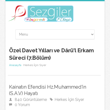
Özel Davet Yılları ve Dârü'l Erkam
Süreci (7.Bölüm)
Anasayfa
Herkes İçin Siyer
Kainatın Efendisi Hz.Muhammed'in
(S.A.V) Hayatı
840 Görüntüleme
Herkes İçin Siyer
0 Yorum