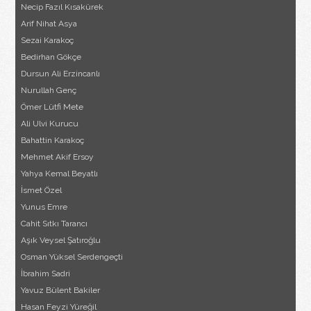
Necip Fazıl Kısakürek
Arif Nihat Asya
Sezai Karakoç
Bedirhan Gökçe
Dursun Ali Erzincanlı
Nurullah Genç
Ömer Lütfi Mete
Ali Ulvi Kurucu
Bahattin Karakoç
Mehmet Akif Ersoy
Yahya Kemal Beyatlı
İsmet Özel
Yunus Emre
Cahit Sıtkı Tarancı
Aşık Veysel Şatıroğlu
Osman Yüksel Serdengeçti
İbrahim Sadri
Yavuz Bülent Bakiler
Hasan Feyzi Yüreğil