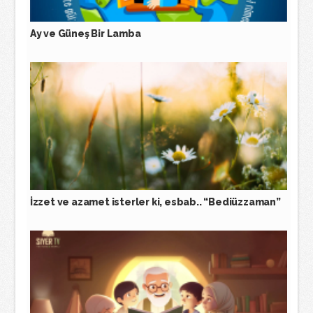
Ay ve Güneş Bir Lamba
İzzet ve azamet isterler ki, esbab.. “Bediüzzaman”