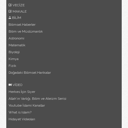
VECİZE
MAKALE
BİLİM
Bilimsel Haberler
Bilim ve Müslümanlık
Astronomi
Matematik
Biyoloji
Kimya
Fizik
Doğadaki Bilimsel Harikalar
VİDEO
Herkes İçin Siyer
Allah'ın Varlığı, Bilim ve Ateizm Serisi
Youtube İslami Kanallar
What is Islam?
Hidayet Videoları