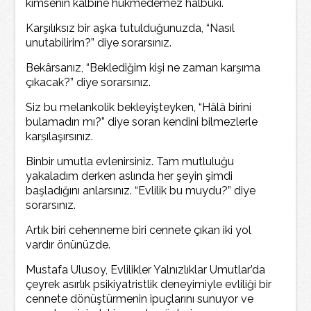
kimsenin kalbine hükmedemez halbuki.
Karşılıksız bir aşka tutulduğunuzda, “Nasıl
unutabilirim?” diye sorarsınız.
Bekârsanız, “Beklediğim kişi ne zaman karşıma
çıkacak?” diye sorarsınız.
Siz bu melankolik bekleyişteyken, “Hâlâ birini
bulamadın mı?” diye soran kendini bilmezlerle
karşılaşırsınız.
Binbir umutla evlenirsiniz. Tam mutluluğu
yakaladım derken aslında her şeyin şimdi
başladığını anlarsınız. “Evlilik bu muydu?” diye
sorarsınız.
Artık biri cehenneme biri cennete çıkan iki yol
vardır önünüzde.
Mustafa Ulusoy, Evlilikler Yalnızlıklar Umutlar’da
çeyrek asırlık psikiyatristlik deneyimiyle evliliği bir
cennete dönüştürmenin ipuçlarını sunuyor ve