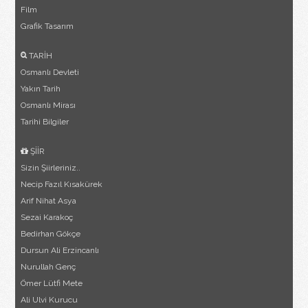
Film
Grafik Tasarım
TARİH
Osmanlı Devleti
Yakın Tarih
Osmanlı Mirası
Tarihi Bilgiler
ŞİİR
Sizin Şiirleriniz..
Necip Fazıl Kısakürek
Arif Nihat Asya
Sezai Karakoç
Bedirhan Gökçe
Dursun Ali Erzincanlı
Nurullah Genç
Ömer Lütfi Mete
Ali Ulvi Kurucu