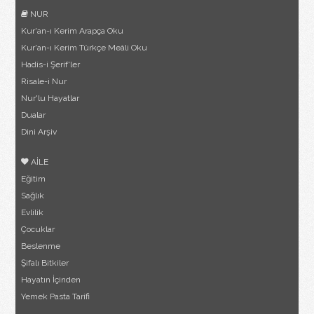
NUR
Kur'an-ı Kerim Arapça Oku
Kur'an-ı Kerim Türkçe Meâli Oku
Hadis-i Şerif'ler
Risale-i Nur
Nur'lu Hayatlar
Dualar
Dini Arşiv
AİLE
Eğitim
Sağlık
Evlilik
Çocuklar
Beslenme
Şifalı Bitkiler
Hayatın İçinden
Yemek Pasta Tarifi