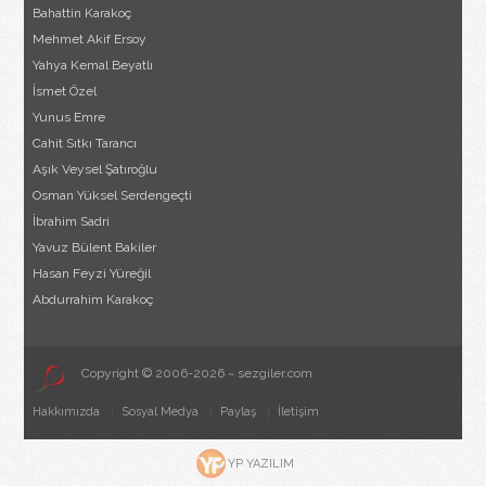
Bahattin Karakoç
Mehmet Akif Ersoy
Yahya Kemal Beyatlı
İsmet Özel
Yunus Emre
Cahit Sıtkı Tarancı
Aşık Veysel Şatıroğlu
Osman Yüksel Serdengeçti
İbrahim Sadri
Yavuz Bülent Bakiler
Hasan Feyzi Yüreğil
Abdurrahim Karakoç
Copyright © 2006-2026 ~ sezgiler.com
Hakkımızda
Sosyal Medya
Paylaş
İletişim
YP YAZILIM