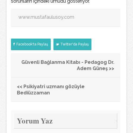
sorunların içindeki umudu gösteriyor.
www.mustafaulusoy.com
Facebook'ta Paylaş
Twitter'da Paylaş
Güvenli Bağlanma Kitabı - Pedagog Dr.
Adem Güneş >>
<< Psikiyatri uzmanı gözüyle
Bediüzzaman
Yorum Yaz