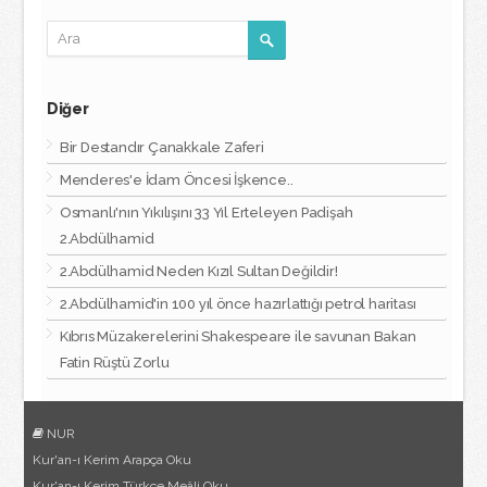
Diğer
Bir Destandır Çanakkale Zaferi
Menderes'e İdam Öncesi İşkence..
Osmanlı'nın Yıkılışını 33 Yıl Erteleyen Padişah
2.Abdülhamid
2.Abdülhamid Neden Kızıl Sultan Değildir!
2.Abdülhamid'in 100 yıl önce hazırlattığı petrol haritası
Kıbrıs Müzakerelerini Shakespeare ile savunan Bakan
Fatin Rüştü Zorlu
NUR
Kur'an-ı Kerim Arapça Oku
Kur'an-ı Kerim Türkçe Meâli Oku