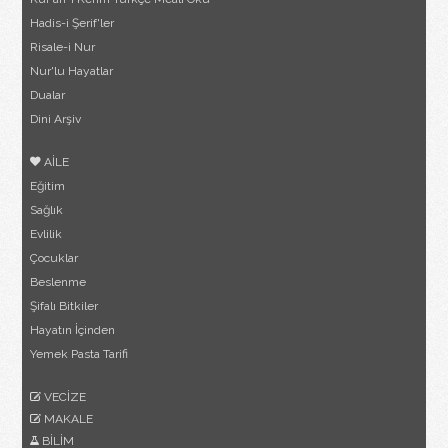
Hadis-i Şerif'ler
Risale-i Nur
Nur'lu Hayatlar
Dualar
Dini Arşiv
AİLE
Eğitim
Sağlık
Evlilik
Çocuklar
Beslenme
Şifalı Bitkiler
Hayatın İçinden
Yemek Pasta Tarifi
VECİZE
MAKALE
BİLİM