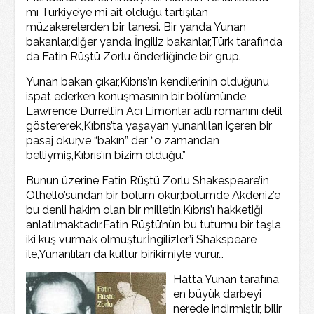
mı Türkiye’ye mi ait olduğu tartışılan
müzakerelerden bir tanesi. Bir yanda Yunan
bakanlar,diğer yanda İngiliz bakanlar,Türk tarafında
da Fatin Rüştü Zorlu önderliğinde bir grup.
Yunan bakan çıkar,Kıbrıs’ın kendilerinin olduğunu
ispat ederken konuşmasının bir bölümünde
Lawrence Durrell’in Acı Limonlar adlı romanını delil
göstererek,Kıbrıs’ta yaşayan yunanlıları içeren bir
pasaj okur,ve “bakın” der “o zamandan
belliymiş,Kıbrıs’ın bizim olduğu.”
Bunun üzerine Fatin Rüştü Zorlu Shakespeare’in
Othello’sundan bir bölüm okur;bölümde Akdeniz’e
bu denli hakim olan bir milletin,Kıbrıs’ı hakketiği
anlatılmaktadır.Fatin Rüştü’nün bu tutumu bir taşla
iki kuş vurmak olmuştur.İngilizler’i Shakspeare
ile,Yunanlıları da kültür birikimiyle vurur…
Hatta Yunan tarafına
en büyük darbeyi
nerede indirmiştir, bilir