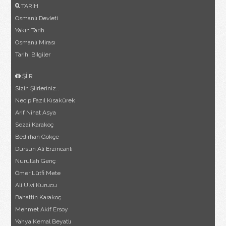
TARİH
Osmanlı Devleti
Yakın Tarih
Osmanlı Mirası
Tarihi Bilgiler
ŞİİR
Sizin Şiirleriniz..
Necip Fazıl Kısakürek
Arif Nihat Asya
Sezai Karakoç
Bedirhan Gökçe
Dursun Ali Erzincanlı
Nurullah Genç
Ömer Lütfi Mete
Ali Ulvi Kurucu
Bahattin Karakoç
Mehmet Akif Ersoy
Yahya Kemal Beyatlı