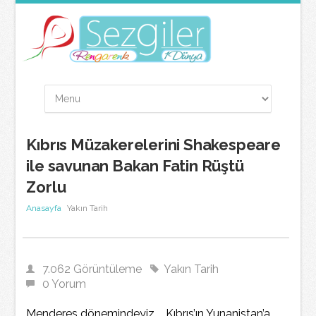
Kıbrıs Müzakerelerini Shakespeare
ile savunan Bakan Fatin Rüştü
Zorlu
Anasayfa
Yakın Tarih
7.062 Görüntüleme
Yakın Tarih
0 Yorum
Menderes dönemindeyiz.... Kıbrıs’ın Yunanistan’a