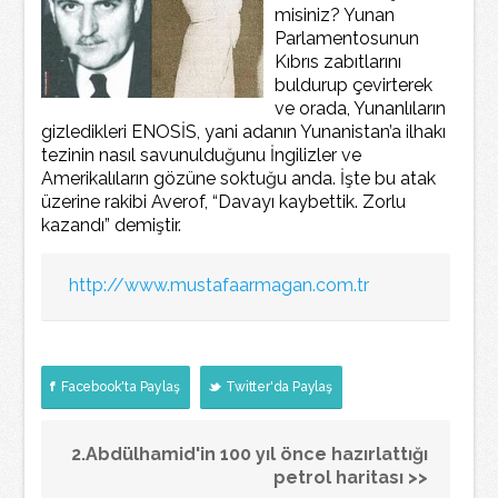
misiniz? Yunan
Parlamentosunun
Kıbrıs zabıtlarını
buldurup çevirterek
ve orada, Yunanlıların
gizledikleri ENOSİS, yani adanın Yunanistan’a ilhakı
tezinin nasıl savunulduğunu İngilizler ve
Amerikalıların gözüne soktuğu anda. İşte bu atak
üzerine rakibi Averof, “Davayı kaybettik. Zorlu
kazandı” demiştir.
http://www.mustafaarmagan.com.tr
Facebook'ta Paylaş
Twitter'da Paylaş
2.Abdülhamid'in 100 yıl önce hazırlattığı
petrol haritası >>