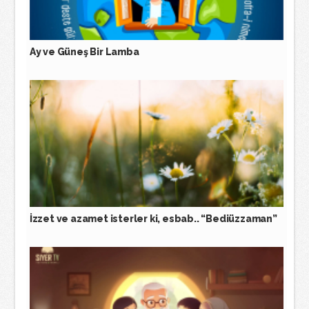
Ay ve Güneş Bir Lamba
İzzet ve azamet isterler ki, esbab.. “Bediüzzaman”