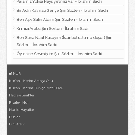
Paramız Yoksa Haysiyetimiz Var - İbrahim Sadri
Bir Adın Kalmalı Geriye Şiiri Sözleri - İbrahim Sadri
Ben Aşkı Satın Aldım Şiiri Sözleri - İbrahim Sadri
Kırmızı Araba Şiiri Sözleri - İbrahim Sadri
Ben Sana Nasıl Küseyim (İstanbul üstüme düşer) Şiiri
Sözleri - İbrahim Sadri
Öylesine Sevmiştim Şiiri Sözleri - İbrahim Sadri
NUR
Kur'an-ı Kerim Arapça Oku
Kur'an-ı Kerim Türkçe Meâli Oku
Hadis-i Şerif'ler
Risale-i Nur
Nur'lu Hayatlar
Dualar
Dini Arşiv