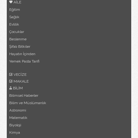
AİLE
Eğitim
Sağlık
Evlilik
Çocuklar
Beslenme
Şifalı Bitkiler
Hayatın İçinden
Yemek Pasta Tarifi
VECİZE
MAKALE
BİLİM
Bilimsel Haberler
Bilim ve Müslümanlık
Astronomi
Matematik
Biyoloji
Kimya