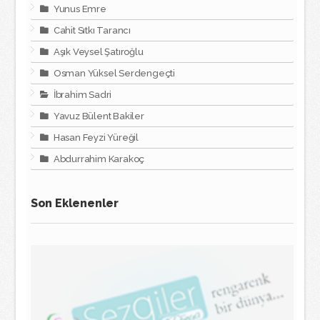
Yunus Emre
Cahit Sıtkı Tarancı
Aşık Veysel Şatıroğlu
Osman Yüksel Serdengeçti
İbrahim Sadri
Yavuz Bülent Bakiler
Hasan Feyzi Yüreğil
Abdurrahim Karakoç
Son Eklenenler