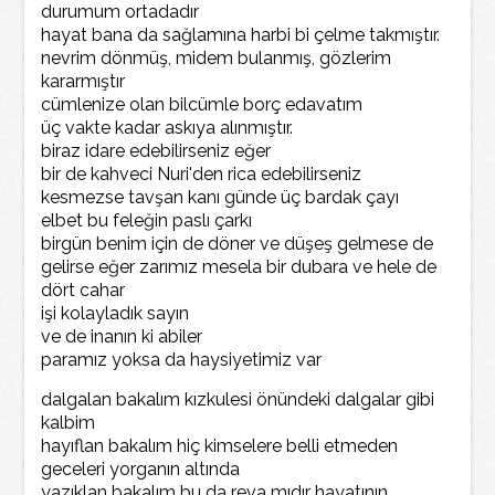
durumum ortadadır
hayat bana da sağlamına harbi bi çelme takmıştır.
nevrim dönmüş, midem bulanmış, gözlerim
kararmıştır
cümlenize olan bilcümle borç edavatım
üç vakte kadar askıya alınmıştır.
biraz idare edebilirseniz eğer
bir de kahveci Nuri'den rica edebilirseniz
kesmezse tavşan kanı günde üç bardak çayı
elbet bu feleğin paslı çarkı
birgün benim için de döner ve düşeş gelmese de
gelirse eğer zarımız mesela bir dubara ve hele de
dört cahar
işi kolayladık sayın
ve de inanın ki abiler
paramız yoksa da haysiyetimiz var
dalgalan bakalım kızkulesi önündeki dalgalar gibi
kalbim
hayıflan bakalım hiç kimselere belli etmeden
geceleri yorganın altında
yazıklan bakalım bu da reva mıdır hayatının