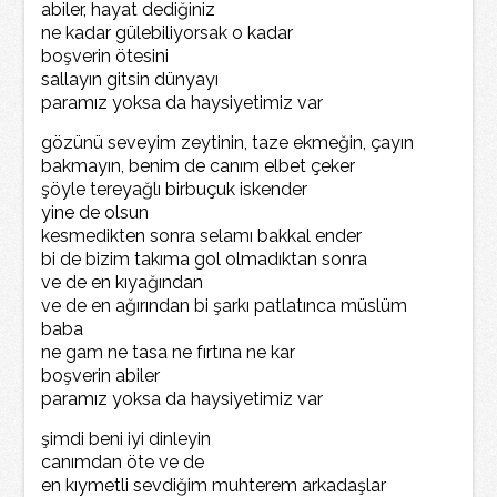
abiler, hayat dediğiniz
ne kadar gülebiliyorsak o kadar
boşverin ötesini
sallayın gitsin dünyayı
paramız yoksa da haysiyetimiz var
gözünü seveyim zeytinin, taze ekmeğin, çayın
bakmayın, benim de canım elbet çeker
şöyle tereyağlı birbuçuk iskender
yine de olsun
kesmedikten sonra selamı bakkal ender
bi de bizim takıma gol olmadıktan sonra
ve de en kıyağından
ve de en ağırından bi şarkı patlatınca müslüm
baba
ne gam ne tasa ne fırtına ne kar
boşverin abiler
paramız yoksa da haysiyetimiz var
şimdi beni iyi dinleyin
canımdan öte ve de
en kıymetli sevdiğim muhterem arkadaşlar