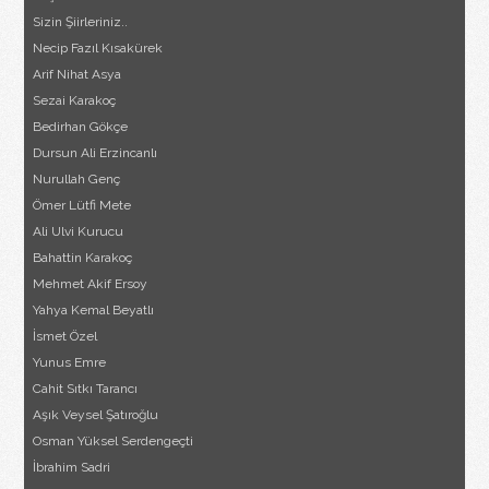
Sizin Şiirleriniz..
Necip Fazıl Kısakürek
Arif Nihat Asya
Sezai Karakoç
Bedirhan Gökçe
Dursun Ali Erzincanlı
Nurullah Genç
Ömer Lütfi Mete
Ali Ulvi Kurucu
Bahattin Karakoç
Mehmet Akif Ersoy
Yahya Kemal Beyatlı
İsmet Özel
Yunus Emre
Cahit Sıtkı Tarancı
Aşık Veysel Şatıroğlu
Osman Yüksel Serdengeçti
İbrahim Sadri