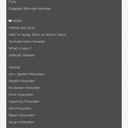
Fizik
Doğadaki Bilimsel Harikalar
VİDEO
Herkes İçin Siyer
Allah'ın Varlığı, Bilim ve Ateizm Serisi
Youtube İslami Kanallar
What is Islam?
Hidayet Videoları
HİKAYE
Asr-ı Saadet Hikayeleri
Neşeli Hikayeler
Nurlardan Hikayeler
Ümit Hikayeleri
Yaşanmış Hikayeler
Akıl Hikayeleri
Başarı Hikayeleri
Sevgi Hikayeleri