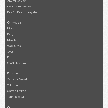
Aile Hikayeleri
Dostluk Hikayeleri
Düşündüren Hikayeler
TAVSİYE
Kitap
Dergi
Müzik
Web Sitesi
Oyun
Film
Grafik Tasarım
TARİH
Osmanlı Devleti
Yakın Tarih
Osmanlı Mirası
Tarihi Bilgiler
ŞİİR