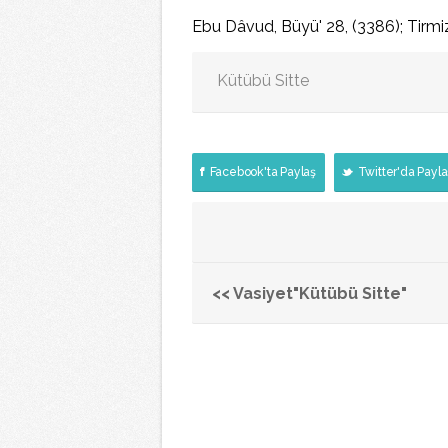
Ebu Dâvud, Büyü' 28, (3386); Tirmizi
Kütübü Sitte
Facebook'ta Paylaş
Twitter'da Payla
<< Vasiyet"Kütübü Sitte"