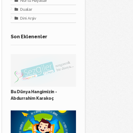
Nur'lu Hayatlar
Dualar
Dini Arşiv
Son Eklenenler
Bu Dünya Hangimizin -
Abdurrahim Karakoç