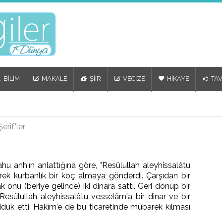
BİLİM
MAKALE
ŞİİR
VECİZE
HİKAYE
TAV
erif'ler
u anh'ın anlattığına göre, "Resûlullah aleyhissalâtu
rek kurbanlık bir koç almaya gönderdi. Çarşıdan bir
ak onu (beriye gelince) iki dinara sattı. Geri dönüp bir
 Resûlullah aleyhissalâtu vesselâm'a bir dinar ve bir
adduk etti. Hakîm'e de bu ticaretinde mübarek kılması