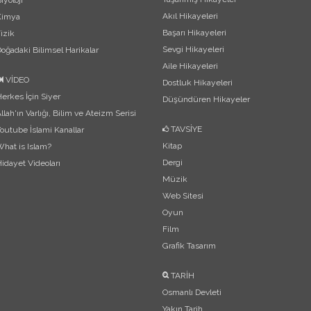
iyoloji
Akıl Hikayeleri
Kimya
Başarı Hikayeleri
izik
Sevgi Hikayeleri
oğadaki Bilimsel Harikalar
Aile Hikayeleri
VİDEO
Dostluk Hikayeleri
erkes İçin Siyer
Düşündüren Hikayeler
llah'ın Varlığı, Bilim ve Ateizm Serisi
TAVSİYE
outube İslami Kanallar
Kitap
hat is Islam?
Dergi
idayet Videoları
Müzik
Web Sitesi
Oyun
Film
Grafik Tasarım
TARİH
Osmanlı Devleti
Yakın Tarih