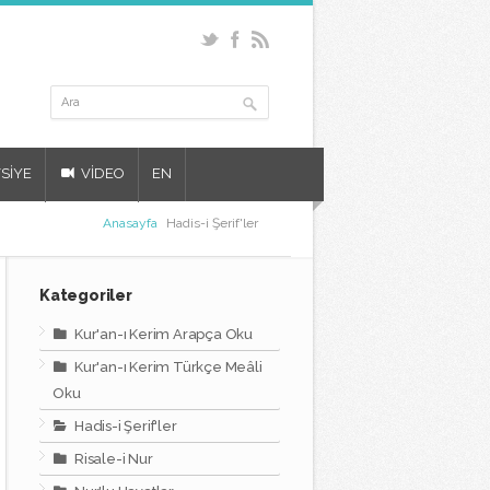
SİYE
VİDEO
EN
Anasayfa
Hadis-i Şerif'ler
Kategoriler
Kur'an-ı Kerim Arapça Oku
Kur'an-ı Kerim Türkçe Meâli
Oku
Hadis-i Şerif'ler
Risale-i Nur