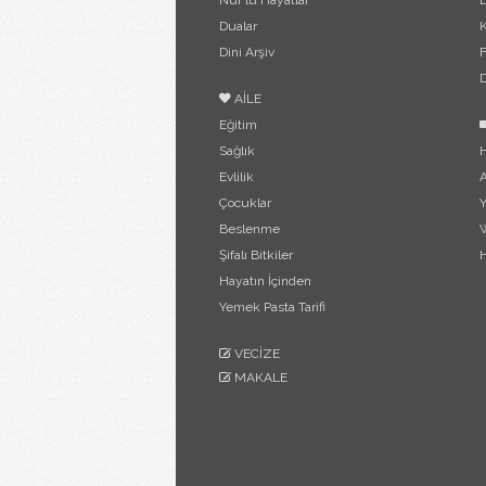
Nur'lu Hayatlar
B
Dualar
Dini Arşiv
F
D
AİLE
Eğitim
Sağlık
H
Evlilik
A
Çocuklar
Y
Beslenme
W
Şifalı Bitkiler
H
Hayatın İçinden
Yemek Pasta Tarifi
VECİZE
MAKALE