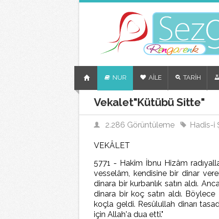
NUR
AİLE
TARİH
Vekalet"Kütübü Sitte"
2.286 Görüntüleme
Hadis-i Ş
VEKÂLET
5771 - Hakîm İbnu Hizâm radıyallah
vesselâm, kendisine bir dinar vere
dinara bir kurbanlık satın aldı. Anc
dinara bir koç satın aldı. Böylece
koçla geldi. Resûlullah dinarı tas
için Allah'a dua etti."