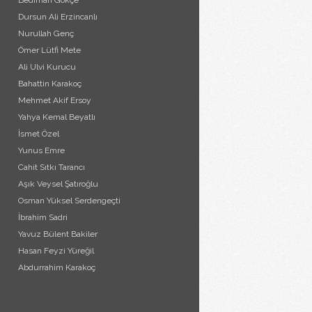
Bedirhan Gökçe
Dursun Ali Erzincanlı
Nurullah Genç
Ömer Lütfi Mete
Ali Ulvi Kurucu
Bahattin Karakoç
Mehmet Akif Ersoy
Yahya Kemal Beyatlı
İsmet Özel
Yunus Emre
Cahit Sıtkı Tarancı
Aşık Veysel Şatıroğlu
Osman Yüksel Serdengeçti
İbrahim Sadri
Yavuz Bülent Bakiler
Hasan Feyzi Yüreğil
Abdurrahim Karakoç