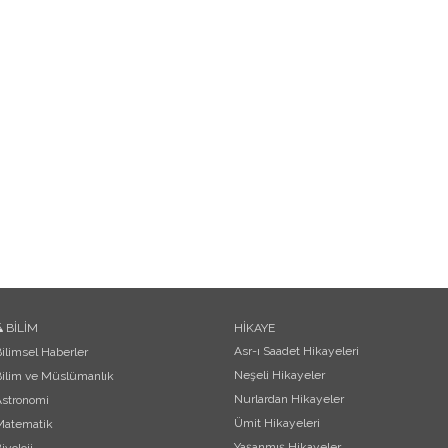
BİLİM
HİKAYE
Asr-ı Saadet Hikayeleri
ilimsel Haberler
Neşeli Hikayeler
ilim ve Müslümanlık
Nurlardan Hikayeler
Astronomi
Ümit Hikayeleri
Matematik
Yaşanmış Hikayeler