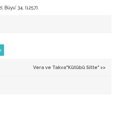
, Büyu' 34, (1257).
ş
Vera ve Takva"Kütübü Sitte" >>