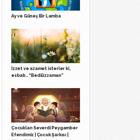
Ay ve Güneş Bir Lamba
İzzet ve azamet isterler ki,
esbab.. “Bediüzzaman”
Çocukları Severdi Peygamber
Efendimiz | Çocuk Şarkısı |