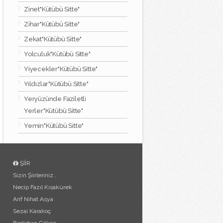
Zinet"Kütübü Sitte"
Zihar"Kütübü Sitte"
Zekat"Kütübü Sitte"
Yolculuk"Kütübü Sitte"
Yiyecekler"Kütübü Sitte"
Yıldızlar"Kütübü Sitte"
Yeryüzünde Faziletli
Yerler"Kütübü Sitte"
Yemin"Kütübü Sitte"
ŞİİR
Sizin Şiirleriniz..
Necip Fazıl Kısakürek
Arif Nihat Asya
Sezai Karakoç