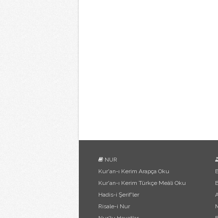
NUR
Kur'an-ı Kerim Arapça Oku
B
Kur'an-ı Kerim Türkçe Meâli Oku
B
Hadis-i Şerif'ler
Risale-i Nur