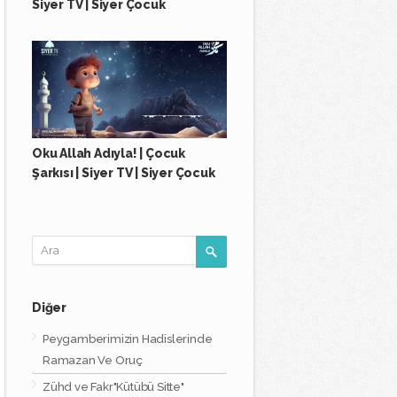
Siyer TV | Siyer Çocuk
Oku Allah Adıyla! | Çocuk
Şarkısı | Siyer TV | Siyer Çocuk
Diğer
Peygamberimizin Hadislerinde
Ramazan Ve Oruç
Zühd ve Fakr"Kütübü Sitte"