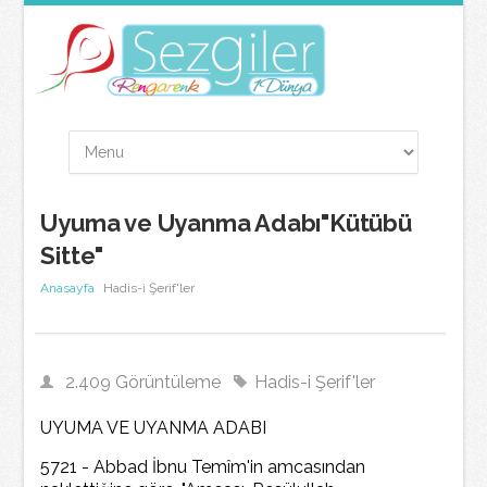
Uyuma ve Uyanma Adabı"Kütübü
Sitte"
Anasayfa
Hadis-i Şerif'ler
2.409 Görüntüleme
Hadis-i Şerif'ler
UYUMA VE UYANMA ADABI
5721 - Abbad İbnu Temîm'in amcasından