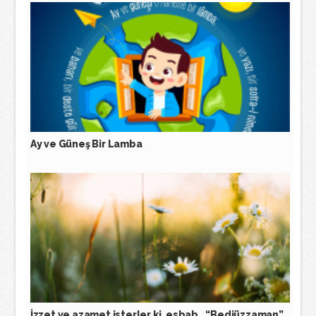
Ay ve Güneş Bir Lamba
İzzet ve azamet isterler ki, esbab.. “Bediüzzaman”