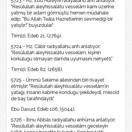
5723 - Hz. Ebu Hureyre radıyallahu anh anlatıyor:
"Resülullah aleyhissalâtu vesselâm karnı üzerine
yatmış bir adam görmüştü; hemen müdahale
edip: "Bu Allah Teâla Hazretlerinin sevmediği bir
yatıştır!" buyurdular."
Tirmizî, Edeb 21, (2769).
5724 - Hz. Câbir radıyallahu anh anlatıyor:
"Resülullah aleyhissalâtu vesselâm, kişinin
korkuluğu olmayan damda uyumasını nehyetti."
Tirmizî, Edeb 82, (2858).
5725 - Ümmü Seleme ailesinden biri rivayet
etmiştir: "Resûlullah aleyhissalâtu vesselâm'ın
yatağı, insanın kabrine konduğu şekildeydi, mescid
de baş tarafındaydı."
Ebu Davud, Edeb 106, (5044).
5726 - İbnu Abbâs radıyallahu anhüma anlatıyor:
"Resülullah aleyhissalâtu vesselâm geceleyin