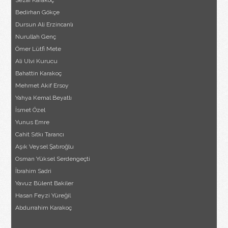
Sezai Karakoç
Bedirhan Gökçe
Dursun Ali Erzincanlı
Nurullah Genç
Ömer Lütfi Mete
Ali Ulvi Kurucu
Bahattin Karakoç
Mehmet Akif Ersoy
Yahya Kemal Beyatlı
İsmet Özel
Yunus Emre
Cahit Sıtkı Tarancı
Aşık Veysel Şatıroğlu
Osman Yüksel Serdengeçti
İbrahim Sadri
Yavuz Bülent Bakiler
Hasan Feyzi Yüreğil
Abdurrahim Karakoç