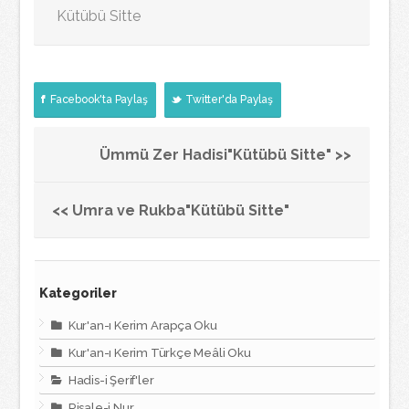
Kütübü Sitte
Facebook'ta Paylaş
Twitter'da Paylaş
Ümmü Zer Hadisi"Kütübü Sitte" >>
<< Umra ve Rukba"Kütübü Sitte"
Kategoriler
Kur'an-ı Kerim Arapça Oku
Kur'an-ı Kerim Türkçe Meâli Oku
Hadis-i Şerif'ler
Risale-i Nur