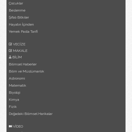
Çocuklar
Beslenme
Şifalı Bitkiler
Hayatın İçinden
Yemek Pasta Tarifi
VECİZE
MAKALE
BİLİM
Bilimsel Haberler
Bilim ve Müslümanlık
Astronomi
Matematik
Biyoloji
Kimya
Fizik
Doğadaki Bilimsel Harikalar
VİDEO