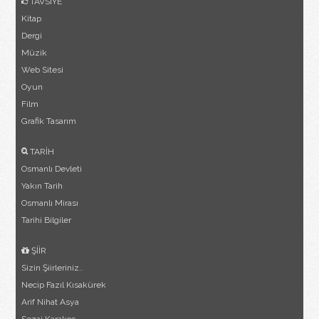
TAVSİYE
Kitap
Dergi
Müzik
Web Sitesi
Oyun
Film
Grafik Tasarım
TARİH
Osmanlı Devleti
Yakın Tarih
Osmanlı Mirası
Tarihi Bilgiler
ŞİİR
Sizin Şiirleriniz..
Necip Fazıl Kısakürek
Arif Nihat Asya