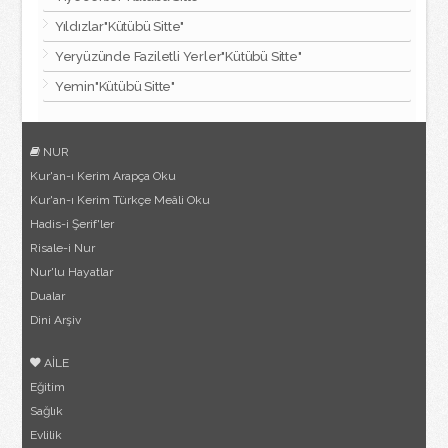
Yıldızlar"Kütübü Sitte"
Yeryüzünde Faziletli Yerler"Kütübü Sitte"
Yemin"Kütübü Sitte"
NUR
Kur'an-ı Kerim Arapça Oku
Kur'an-ı Kerim Türkçe Meâli Oku
Hadis-i Şerif'ler
Risale-i Nur
Nur'lu Hayatlar
Dualar
Dini Arşiv
AİLE
Eğitim
Sağlık
Evlilik