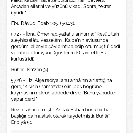
kalktı, kazayı hacette bulundu. Yani bevletti.
Arkadan ellerini ve yüzünü yıkadı. Sonra, tekrar
uyudu."
Ebu Dâvud, Edeb 105, (5043).
5727 - İbnu Ömer radıyallahu anhüma: "Resûlullah
aleyhissalâtu vesselâm'ı Ka'be'nin avlusunda
gördüm, elleriyle şöyle ihtiba edip oturmuştu" dedi
ve ihtiba oturuşunu (göstererek) tarif etti. Bu
kurfusâ idi."
Buhârî, İsti'zân 34.
5728 - Hz. Aişe radıyallahu anhâ'nın anlattığına
göre, "Kişinin (namazda) elini boş böğrüne
koymasını mekruh addederdi ve: "Bunu yahudiler
yapar"derdi."
Rezin tahric etmiştir. Ancak Buhârî bunu bir bab
başlığında muallak olarak kaydetmiştir. Buhârî,
Enbiyâ 50.