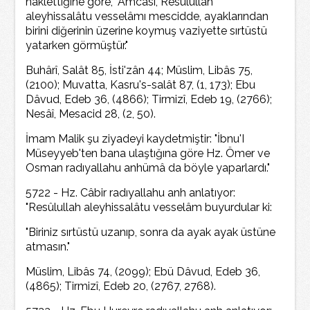
naklettiğine göre, "Amcası, Resülullah
aleyhissalâtu vesselâmı mescidde, ayaklarından
birini diğerinin üzerine koymuş vaziyette sırtüstü
yatarken görmüştür."
Buhârî, Salât 85, İsti'zân 44; Müslim, Libâs 75,
(2100); Muvatta, Kasru's-salât 87, (1, 173); Ebu
Dâvud, Edeb 36, (4866); Tirmizî, Edeb 19, (2766);
Nesâî, Mesacid 28, (2, 50).
İmam Malik şu ziyadeyi kaydetmiştir: "İbnu'I
Müseyyeb'ten bana ulaştığına göre Hz. Ömer ve
Osman radıyallahu anhümâ da böyle yaparlardı."
5722 - Hz. Câbir radıyallahu anh anlatıyor:
"Resûlullah aleyhissalâtu vesselâm buyurdular ki:
"Biriniz sırtüstü uzanıp, sonra da ayak ayak üstüne
atmasın."
Müslim, Libâs 74, (2099); Ebü Dâvud, Edeb 36,
(4865); Tirmizî, Edeb 20, (2767, 2768).