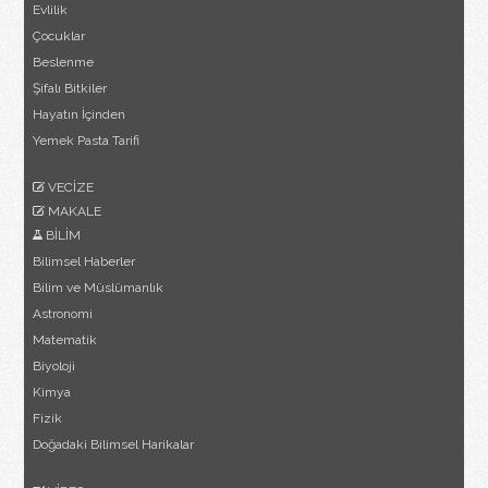
Evlilik
Çocuklar
Beslenme
Şifalı Bitkiler
Hayatın İçinden
Yemek Pasta Tarifi
VECİZE
MAKALE
BİLİM
Bilimsel Haberler
Bilim ve Müslümanlık
Astronomi
Matematik
Biyoloji
Kimya
Fizik
Doğadaki Bilimsel Harikalar