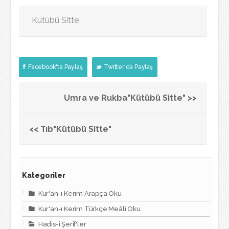
Kütübü Sitte
Facebook'ta Paylaş
Twitter'da Paylaş
Umra ve Rukba"Kütübü Sitte" >>
<< Tıb"Kütübü Sitte"
Kategoriler
Kur'an-ı Kerim Arapça Oku
Kur'an-ı Kerim Türkçe Meâli Oku
Hadis-i Şerif'ler