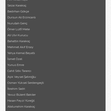
Sezai Karakoç
Bedirhan Gökçe
Dursun Ali Erzincanlı
Nurullah Genç
Ömer Lütfi Mete
Ali Ulvi Kurucu
Bahattin Karakoç
Mehmet Akif Ersoy
Yahya Kemal Beyatlı
İsmet Özel
Yunus Emre
Cahit Sıtkı Tarancı
Aşık Veysel Şatıroğlu
Osman Yüksel Serdengeçti
İbrahim Sadri
Yavuz Bülent Bakiler
Hasan Feyzi Yüreğil
Abdurrahim Karakoç