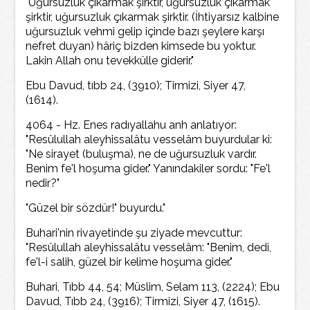
"Uğursuzluk çıkarmak şirktir, uğursuzluk çıkarmak
şirktir, uğursuzluk çıkarmak şirktir. (İhtiyarsız kalbine
uğursuzluk vehmi gelip içinde bazı şeylere karşı
nefret duyan) hâriç bizden kimsede bu yoktur.
Lakin Allah onu tevekkülle giderir."
Ebu Davud, tıbb 24, (3910); Tirmizi, Siyer 47,
(1614).
4064 - Hz. Enes radıyallahu anh anlatıyor:
"Resûlullah aleyhissalâtu vesselâm buyurdular ki:
"Ne sirayet (buluşma), ne de uğursuzluk vardır.
Benim fe'l hoşuma gider." Yanındakiler sordu: "Fe'l
nedir?"
"Güzel bir sözdür!" buyurdu."
Buhari'nin rivayetinde şu ziyade mevcuttur:
"Resûlullah aleyhissalâtu vesselâm: "Benim, dedi,
fe'l-i salih, güzel bir kelime hoşuma gider."
Buhari, Tıbb 44, 54; Müslim, Selam 113, (2224); Ebu
Davud, Tıbb 24, (3916); Tirmizi, Siyer 47, (1615).