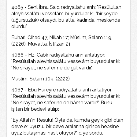
4065 - Sehl İbnu Sa'd radıyallahu anh: "Resûlullah
aleyhissalâtu vesselâm buyurdular ki: "bir şeyde
(uğursuzluk) olsaydı, bu atta, kadında, meskende
olurdu."
Buhari, Cihad 47, Nikah 17; Müslim, Selam 119,
(2226); Muvatta, İsti'zan 21.
4066 - Hz. Cabir radıyallahu anh anlatıyor:
"Resûlullah aleyhissalâtu vesselâm buyurdular ki:
"Ne sirâyet, ne safer, ne de gûl vardır."
Müslim, Selam 109, (2222).
4067 - Ebu Hüreyre radıyallahu anh anlatıyor:
"Resûlullah aleyhissalâtu vesselâm buyurdular ki:
"Ne sirayet, ne safer ne de hâme vardır!" Bunu
işiten bir bedevi atılıp:
"Ey Allah'ın Resulü! Öyle de, kumda geyik gibi olan
develer, uyuzlu bir deve aralarına girince hepsine
uyuz bulaşması nasıl oluyor?" diye sordu.