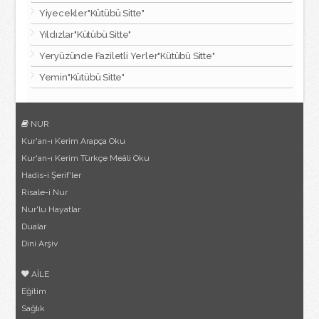
Yiyecekler"Kütübü Sitte"
Yıldızlar"Kütübü Sitte"
Yeryüzünde Faziletli Yerler"Kütübü Sitte"
Yemin"Kütübü Sitte"
NUR
Kur'an-ı Kerim Arapça Oku
Kur'an-ı Kerim Türkçe Meâli Oku
Hadis-i Şerif'ler
Risale-i Nur
Nur'lu Hayatlar
Dualar
Dini Arşiv
AİLE
Eğitim
Sağlık