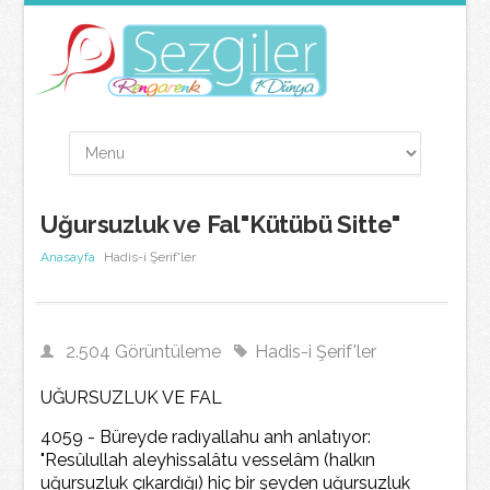
Uğursuzluk ve Fal"Kütübü Sitte"
Anasayfa
Hadis-i Şerif'ler
2.504 Görüntüleme
Hadis-i Şerif'ler
UĞURSUZLUK VE FAL
4059 - Büreyde radıyallahu anh anlatıyor:
"Resûlullah aleyhissalâtu vesselâm (halkın
uğursuzluk çıkardığı) hiç bir şeyden uğursuzluk