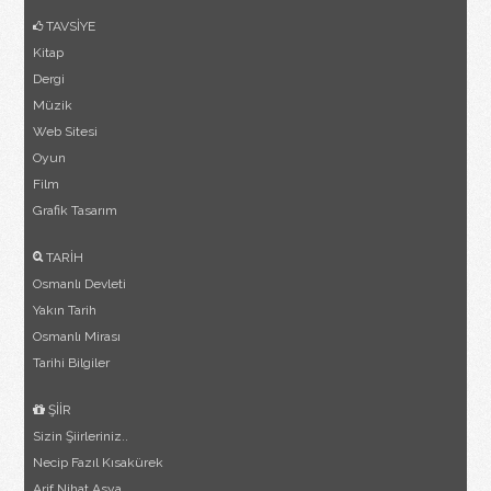
TAVSİYE
Kitap
Dergi
Müzik
Web Sitesi
Oyun
Film
Grafik Tasarım
TARİH
Osmanlı Devleti
Yakın Tarih
Osmanlı Mirası
Tarihi Bilgiler
ŞİİR
Sizin Şiirleriniz..
Necip Fazıl Kısakürek
Arif Nihat Asya