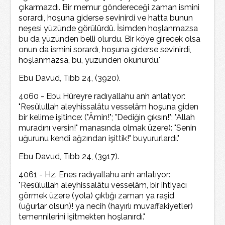
çıkarmazdı. Bir memur göndereceği zaman ismini
sorardı, hoşuna giderse sevinirdi ve hatta bunun
neşesi yüzünde görülürdü. İsimden hoşlanmazsa
bu da yüzünden belli olurdu. Bir köye girecek olsa
onun da ismini sorardı, hoşuna giderse sevinirdi,
hoşlanmazsa, bu, yüzünden okunurdu."
Ebu Davud, Tıbb 24, (3920).
4060 - Ebu Hüreyre radıyallahu anh anlatıyor:
"Resûlullah aleyhissalâtu vesselâm hoşuna giden
bir kelime işitince: ("Âmin!"; "Dediğin çıksın!"; "Allah
muradını versin!" manasında olmak üzere): "Senin
uğurunu kendi ağzından işittik!" buyururlardı."
Ebu Davud, Tıbb 24, (3917).
4061 - Hz. Enes radıyallahu anh anlatıyor:
"Resûlullah aleyhissalâtu vesselâm, bir ihtiyacı
görmek üzere (yola) çıktığı zaman ya raşid
(uğurlar olsun)! ya necih (hayırlı muvaffakiyetler)
temennilerini işitmekten hoşlanırdı."