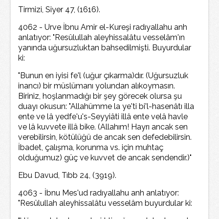
Tirmizi, Siyer 47, (1616).
4062 - Urve İbnu Amir el-Kureşi radıyallahu anh
anlatıyor: "Resûlullah aleyhissalâtu vesselâm'ın
yanında uğursuzluktan bahsedilmişti. Buyurdular
ki:
"Bunun en iyisi fe'l (uğur çıkarma)dır. (Uğursuzluk
inancı) bir müslümanı yolundan alıkoymasın.
Biriniz, hoşlanmadığı bir şey görecek olursa şu
duayı okusun: "Allahümme la ye'ti bi'l-hasenâtı illa
ente ve lâ yedfe'u's-Seyyiâti illâ ente velâ havle
ve lâ kuvvete illâ bike. (Allahım! Hayrı ancak sen
verebilirsin, kötülüğü de ancak sen defedebilirsin.
İbadet, çalışma, korunma vs. için muhtaç
olduğumuz) güç ve kuvvet de ancak sendendir.)"
Ebu Davud, Tıbb 24, (3919).
4063 - İbnu Mes'ud radıyallahu anh anlatıyor:
"Resûlullah aleyhissalâtu vesselâm buyurdular ki: