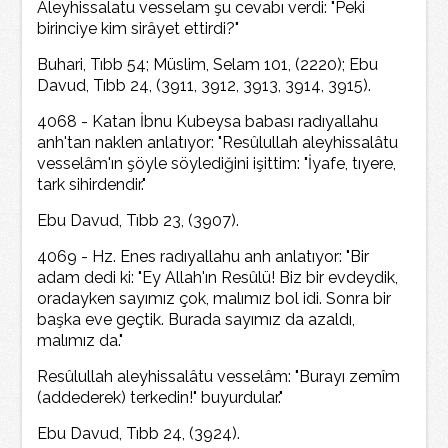
Aleyhissalatu vesselam şu cevabı verdi: "Peki
birinciye kim sirâyet ettirdi?"
Buhari, Tıbb 54; Müslim, Selam 101, (2220); Ebu
Davud, Tıbb 24, (3911, 3912, 3913, 3914, 3915).
4068 - Katan İbnu Kubeysa babası radıyallahu
anh'tan naklen anlatıyor: "Resûlullah aleyhissalâtu
vesselâm'ın şöyle söylediğini işittim: "İyafe, tıyere,
tark sihirdendir."
Ebu Davud, Tıbb 23, (3907).
4069 - Hz. Enes radıyallahu anh anlatıyor: "Bir
adam dedi ki: "Ey Allah'ın Resûlü! Biz bir evdeydik,
oradayken sayımız çok, malımız bol idi. Sonra bir
başka eve geçtik. Burada sayımız da azaldı,
malımız da."
Resûlullah aleyhissalâtu vesselâm: "Burayı zemîm
(addederek) terkedin!" buyurdular."
Ebu Davud, Tıbb 24, (3924).