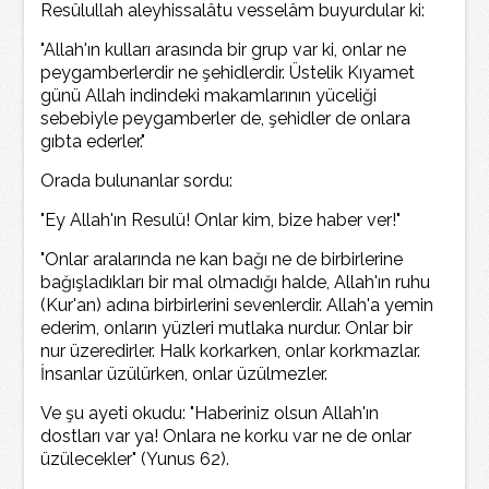
Resûlullah aleyhissalâtu vesselâm buyurdular ki:
"Allah'ın kulları arasında bir grup var ki, onlar ne
peygamberlerdir ne şehidlerdir. Üstelik Kıyamet
günü Allah indindeki makamlarının yüceliği
sebebiyle peygamberler de, şehidler de onlara
gıbta ederler."
Orada bulunanlar sordu:
"Ey Allah'ın Resulü! Onlar kim, bize haber ver!"
"Onlar aralarında ne kan bağı ne de birbirlerine
bağışladıkları bir mal olmadığı halde, Allah'ın ruhu
(Kur'an) adına birbirlerini sevenlerdir. Allah'a yemin
ederim, onların yüzleri mutlaka nurdur. Onlar bir
nur üzeredirler. Halk korkarken, onlar korkmazlar.
İnsanlar üzülürken, onlar üzülmezler.
Ve şu ayeti okudu: "Haberiniz olsun Allah'ın
dostları var ya! Onlara ne korku var ne de onlar
üzülecekler" (Yunus 62).