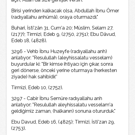
Birisi yerinden kalkacak olsa, Abdullah İbnu Ömer
(radıyallahu anhümâ), oraya oturmazdı."
Buhari, İsti'zân 31, Cum'a 20; Müslim, Selam 27,
(2177); Tirmizi, Edeb 9, (2750, 2751); Ebu Dâvud,
Edeb 18, (4828).
3296 - Vehb İbnu Huzeyfe (radıyallahu anh)
anlatıyor: "Resulullah (aleyhissalatu vesselam)
buyurduIar ki: "Bir kimse ihtiyacı için çıkar, sonra
geri dönerse, önceki yerine oturmaya (herkesten
ziyade) hak sahibidir.''
Tirmizi, Edeb 10, (2752).
3297 - Cabir İbnu Semüre radıyallahu anh
anlatıyor: "Resulullah aleyhissalatu vesselam'a
geldiğimiz zaman, (halkanın) sonuna otururduk."
Ebu Davud, Edeb 16, (4825); Tirmizi, İsti'zan 29,
(2753).