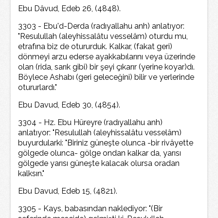
Ebu Dâvud, Edeb 26, (4848).
3303 - Ebu'd-Derda (radıyallahu anh) anlatıyor:
"Resulullah (aleyhissalâtu vesselâm) oturdu mu,
etrafına biz de otururduk. Kalkar, (fakat geri)
dönmeyi arzu ederse ayakkabılarını veya üzerinde
olan (rida, sarık gibi) bir şeyi çıkarır (yerine koyar)dı.
Böylece Ashabı (geri geleceğini) bilir ve yerlerinde
otururlardı."
Ebu Davud, Edeb 30, (4854).
3304 - Hz. Ebu Hüreyre (radıyallahu anh)
anlatıyor: "Resulullah (aleyhissalâtu vesselâm)
buyurdularki: "Biriniz güneşte olunca -bir rivâyette
gölgede olunca- gölge ondan kalkar da, yarısı
gölgede yarısı güneşte kalacak olursa oradan
kalksın."
Ebu Davud, Edeb 15, (4821).
3305 - Kays, babasından naklediyor: "(Bir