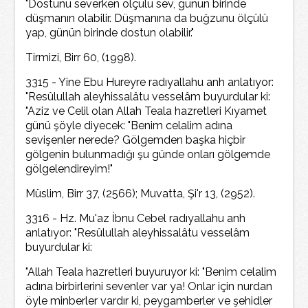
"Dostunu severken ölçülü sev, günün birinde
düşmanın olabilir. Düşmanına da buğzunu ölçülü
yap, günün birinde dostun olabilir."
Tirmizi, Birr 60, (1998).
3315 - Yine Ebu Hureyre radıyallahu anh anlatıyor:
"Resûlullah aleyhissalâtu vesselâm buyurdular ki:
"Aziz ve Celil olan Allah Teala hazretleri Kıyamet
günü şöyle diyecek: "Benim celalim adına
sevişenler nerede? Gölgemden başka hiçbir
gölgenin bulunmadığı şu günde onları gölgemde
gölgelendireyim!"
Müslim, Birr 37, (2566); Muvatta, Şi'r 13, (2952).
3316 - Hz. Mu'az İbnu Cebel radıyallahu anh
anlatıyor: "Resûlullah aleyhissalâtu vesselâm
buyurdular ki:
"Allah Teala hazretleri buyuruyor ki: "Benim celalim
adına birbirlerini sevenler var ya! Onlar için nurdan
öyle minberler vardır ki, peygamberler ve şehidler