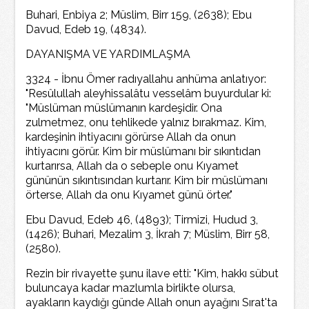
Buhari, Enbiya 2; Müslim, Birr 159, (2638); Ebu
Davud, Edeb 19, (4834).
DAYANIŞMA VE YARDIMLAŞMA
3324 - İbnu Ömer radıyallahu anhüma anlatıyor:
"Resûlullah aleyhissalâtu vesselâm buyurdular ki:
"Müslüman müslümanın kardeşidir. Ona
zulmetmez, onu tehlikede yalnız bırakmaz. Kim,
kardeşinin ihtiyacını görürse Allah da onun
ihtiyacını görür. Kim bir müslümanı bir sıkıntıdan
kurtarırsa, Allah da o sebeple onu Kıyamet
gününün sıkıntısından kurtarır. Kim bir müslümanı
örterse, Allah da onu Kıyamet günü örter."
Ebu Davud, Edeb 46, (4893); Tirmizi, Hudud 3,
(1426); Buhari, Mezalim 3, İkrah 7; Müslim, Birr 58,
(2580).
Rezin bir rivayette şunu ilave etti: "Kim, hakkı sübut
buluncaya kadar mazlumla birlikte olursa,
ayakların kaydığı günde Allah onun ayağını Sırat'ta