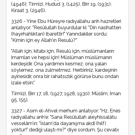
(4946); Tirmizi, Hudud 3, (1425), Birr 19, (1931);
Kıraat 3, (2946).
3326 - Yine Ebu Hüreyre radıyallahu anh hazretleri
anlatıyor: "Resûlullah buyurdular ki: "Din nasihatten
(hayırhahlıktan) ibarettir!" Yanındakiler sordu:
"Kimin için ey Allah'ın Resulü?"
"Allah için, kitabı için, Resulü için, müslümanların
imamları ve hepsi için! Müslüman müslümanın
kerdeşidir. Ona yardımını kesmez, ona yalan
söylemez, ona zulmetmez. Herbiriniz, kardeşinin
ayinesidir, onra bir rahatsızlık görürse bunu ondan
izale etsin."
Tirmizi, Birr 17, 18, (1927, 1928, 1930); Müslim, İman
95, (55).
3327 - Asım el-Ahvel merhum anlatıyor: "Hz. Enes
radıyallahu anh'e: "Sana Resûlullah aleyhissalâtu
vesselâm'ın: "İslam'da dayanışma akdi (hılf)
yoktur!" dediği ulaştı mı?" diye sordum. Şu cevabı