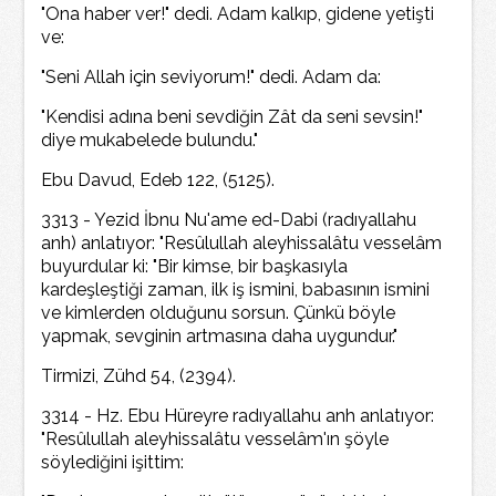
"Ona haber ver!" dedi. Adam kalkıp, gidene yetişti
ve:
"Seni Allah için seviyorum!" dedi. Adam da:
"Kendisi adına beni sevdiğin Zât da seni sevsin!"
diye mukabelede bulundu."
Ebu Davud, Edeb 122, (5125).
3313 - Yezid İbnu Nu'ame ed-Dabi (radıyallahu
anh) anlatıyor: "Resûlullah aleyhissalâtu vesselâm
buyurdular ki: "Bir kimse, bir başkasıyla
kardeşleştiği zaman, ilk iş ismini, babasının ismini
ve kimlerden olduğunu sorsun. Çünkü böyle
yapmak, sevginin artmasına daha uygundur."
Tirmizi, Zühd 54, (2394).
3314 - Hz. Ebu Hüreyre radıyallahu anh anlatıyor:
"Resûlullah aleyhissalâtu vesselâm'ın şöyle
söylediğini işittim: