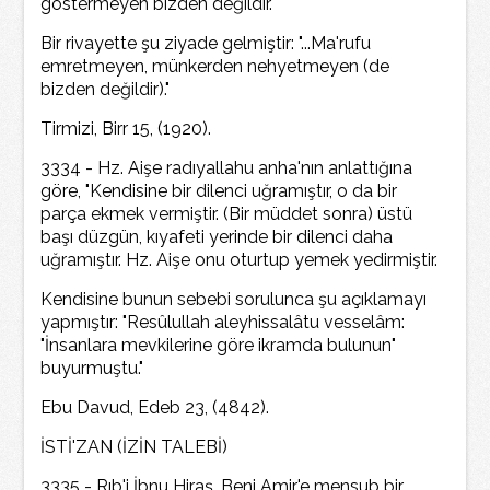
göstermeyen bizden değildir."
Bir rivayette şu ziyade gelmiştir: "...Ma'rufu
emretmeyen, münkerden nehyetmeyen (de
bizden değildir)."
Tirmizi, Birr 15, (1920).
3334 - Hz. Aişe radıyallahu anha'nın anlattığına
göre, "Kendisine bir dilenci uğramıştır, o da bir
parça ekmek vermiştir. (Bir müddet sonra) üstü
başı düzgün, kıyafeti yerinde bir dilenci daha
uğramıştır. Hz. Aişe onu oturtup yemek yedirmiştir.
Kendisine bunun sebebi sorulunca şu açıklamayı
yapmıştır: "Resûlullah aleyhissalâtu vesselâm:
"İnsanlara mevkilerine göre ikramda bulunun"
buyurmuştu."
Ebu Davud, Edeb 23, (4842).
İSTİ'ZAN (İZİN TALEBİ)
3335 - Rıb'i İbnu Hiraş, Beni Amir'e mensub bir