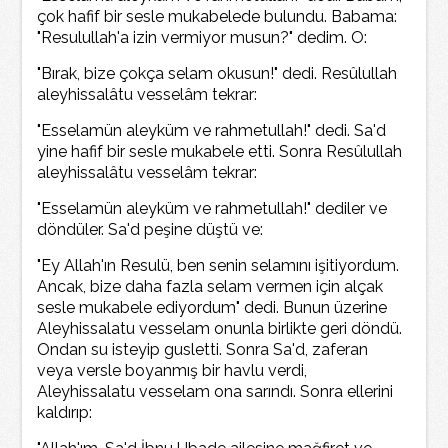
çok hafif bir sesle mukabelede bulundu. Babama:
"Resulullah'a izin vermiyor musun?" dedim. O:
"Bırak, bize çokça selam okusun!" dedi. Resûlullah
aleyhissalâtu vesselâm tekrar:
"Esselamün aleyküm ve rahmetullah!" dedi. Sa'd
yine hafif bir sesle mukabele etti. Sonra Resûlullah
aleyhissalâtu vesselâm tekrar:
"Esselamün aleyküm ve rahmetullah!" dediler ve
döndüler. Sa'd peşine düştü ve:
"Ey Allah'ın Resulü, ben senin selamını işitiyordum.
Ancak, bize daha fazla selam vermen için alçak
sesle mukabele ediyordum" dedi. Bunun üzerine
Aleyhissalatu vesselam onunla birlikte geri döndü.
Ondan su isteyip gusletti. Sonra Sa'd, zaferan
veya versle boyanmış bir havlu verdi,
Aleyhissalatu vesselam ona sarındı. Sonra ellerini
kaldırıp: