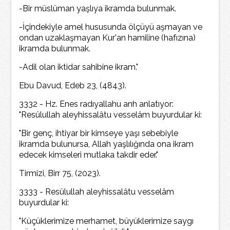
-Bir müslüman yaşlıya ikramda bulunmak.
-İçindekiyle amel hususunda ölçüyü aşmayan ve
ondan uzaklaşmayan Kur'an hamiline (hafızına)
ikramda bulunmak.
-Adil olan iktidar sahibine ikram."
Ebu Davud, Edeb 23, (4843).
3332 - Hz. Enes radıyallahu anh anlatıyor:
"Resûlullah aleyhissalâtu vesselâm buyurdular ki:
"Bir genç, ihtiyar bir kimseye yaşı sebebiyle
ikramda bulunursa, Allah yaşlılığında ona ikram
edecek kimseleri mutlaka takdir eder."
Tirmizi, Birr 75, (2023).
3333 - Resûlullah aleyhissalâtu vesselâm
buyurdular ki:
"Küçüklerimize merhamet, büyüklerimize saygı