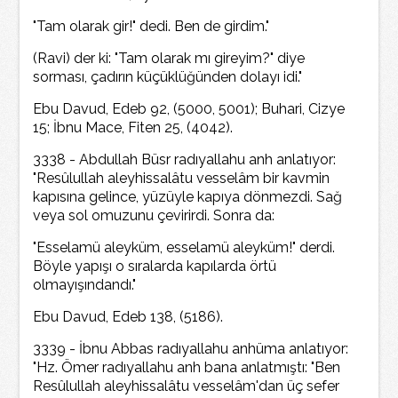
"Tam olarak gir!" dedi. Ben de girdim."
(Ravi) der ki: "Tam olarak mı gireyim?" diye
sorması, çadırın küçüklüğünden dolayı idi."
Ebu Davud, Edeb 92, (5000, 5001); Buhari, Cizye
15; İbnu Mace, Fiten 25, (4042).
3338 - Abdullah Büsr radıyallahu anh anlatıyor:
"Resûlullah aleyhissalâtu vesselâm bir kavmin
kapısına gelince, yüzüyle kapıya dönmezdi. Sağ
veya sol omuzunu çevirirdi. Sonra da:
"Esselamü aleyküm, esselamü aleyküm!" derdi.
Böyle yapışı o sıralarda kapılarda örtü
olmayışındandı."
Ebu Davud, Edeb 138, (5186).
3339 - İbnu Abbas radıyallahu anhüma anlatıyor:
"Hz. Ömer radıyallahu anh bana anlatmıştı: "Ben
Resûlullah aleyhissalâtu vesselâm'dan üç sefer