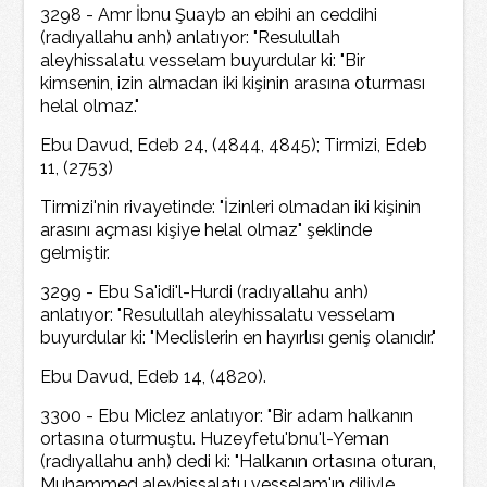
3298 - Amr İbnu Şuayb an ebihi an ceddihi
(radıyallahu anh) anlatıyor: "Resulullah
aleyhissalatu vesselam buyurdular ki: "Bir
kimsenin, izin almadan iki kişinin arasına oturması
helal olmaz."
Ebu Davud, Edeb 24, (4844, 4845); Tirmizi, Edeb
11, (2753)
Tirmizi'nin rivayetinde: "İzinleri olmadan iki kişinin
arasını açması kişiye helal olmaz" şeklinde
gelmiştir.
3299 - Ebu Sa'idi'l-Hurdi (radıyallahu anh)
anlatıyor: "Resulullah aleyhissalatu vesselam
buyurdular ki: "Meclislerin en hayırlısı geniş olanıdır."
Ebu Davud, Edeb 14, (4820).
3300 - Ebu Miclez anlatıyor: "Bir adam halkanın
ortasına oturmuştu. Huzeyfetu'bnu'l-Yeman
(radıyallahu anh) dedi ki: "Halkanın ortasına oturan,
Muhammed aleyhissalatu vesselam'ın diliyle