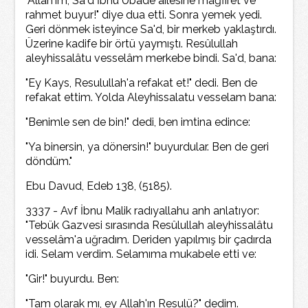
"Allah'ım, Sa'd İbnu Ubade ailesine mağfiret ve
rahmet buyur!" diye dua etti. Sonra yemek yedi.
Geri dönmek isteyince Sa'd, bir merkeb yaklaştırdı.
Üzerine kadife bir örtü yaymıştı. Resûlullah
aleyhissalâtu vesselâm merkebe bindi. Sa'd, bana:
"Ey Kays, Resulullah'a refakat et!" dedi. Ben de
refakat ettim. Yolda Aleyhissalatu vesselam bana:
"Benimle sen de bin!" dedi, ben imtina edince:
"Ya binersin, ya dönersin!" buyurdular. Ben de geri
döndüm."
Ebu Davud, Edeb 138, (5185).
3337 - Avf İbnu Malik radıyallahu anh anlatıyor:
"Tebük Gazvesi sırasında Resûlullah aleyhissalâtu
vesselâm'a uğradım. Deriden yapılmış bir çadırda
idi. Selam verdim. Selamıma mukabele etti ve:
"Gir!" buyurdu. Ben:
"Tam olarak mı, ey Allah'ın Resulü?" dedim.