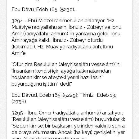
Ebu Dâvu, Edeb 165, (5230).
3294 - Ebu Miczel rahimehullah anlatıyor: "Hz.
Muâviye radıyallahu anh, İbnu'z - Zübeyr ve İbnu
Amir (radıyallahu anhüm) 'in yanlarına geldi. İbnu
Âmir ayağa kalktı, İbnu'z- Zübeyr oturdu
(kalkmadı). Hz. Muâviye radıyallahu anh, İbnu
Amir'e:
"Otur, zira Resulullah (aleyhissalâtu vesselâm)'ın:
"İnsanların kendisi için ayağa kalkmalarından
hoşlanan kimse ateşteki yerini hazırlasın"
buyurduğunu işittim'' dedi.''
Ebu Dâvud, Edeb 165, (5229); Tirmizi, Edeb 13,
(2756).
3295 - İbnu Ömer (radıyallahu anhümâ) anlatıyor:
"Resulullah (aleyhissalâtu vesselâm) buyurdular ki:
"Sizden kimse, bir başkasını yerinden kaldırıp sonra
da oraya oturmasın. Ancak (halkayı) genişletin, yer
açın, Allah da size genişlik versin.''