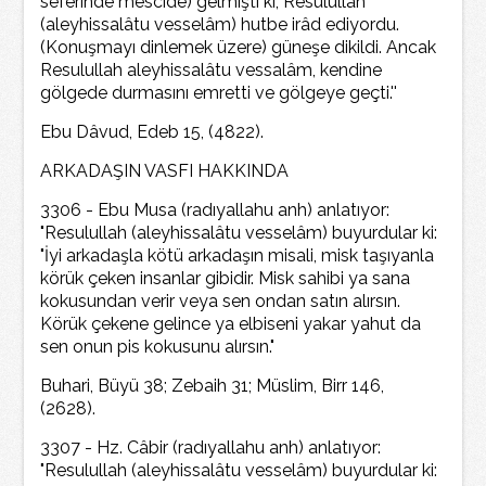
seferinde mescide) gelmişti ki, Resulullah
(aleyhissalâtu vesselâm) hutbe irâd ediyordu.
(Konuşmayı dinlemek üzere) güneşe dikildi. Ancak
Resulullah aleyhissalâtu vessalâm, kendine
gölgede durmasını emretti ve gölgeye geçti.''
Ebu Dâvud, Edeb 15, (4822).
ARKADAŞIN VASFI HAKKINDA
3306 - Ebu Musa (radıyallahu anh) anlatıyor:
"Resulullah (aleyhissalâtu vesselâm) buyurdular ki:
"İyi arkadaşla kötü arkadaşın misali, misk taşıyanla
körük çeken insanlar gibidir. Misk sahibi ya sana
kokusundan verir veya sen ondan satın alırsın.
Körük çekene gelince ya elbiseni yakar yahut da
sen onun pis kokusunu alırsın."
Buhari, Büyü 38; Zebaih 31; Müslim, Birr 146,
(2628).
3307 - Hz. Câbir (radıyallahu anh) anlatıyor:
"Resulullah (aleyhissalâtu vesselâm) buyurdular ki: