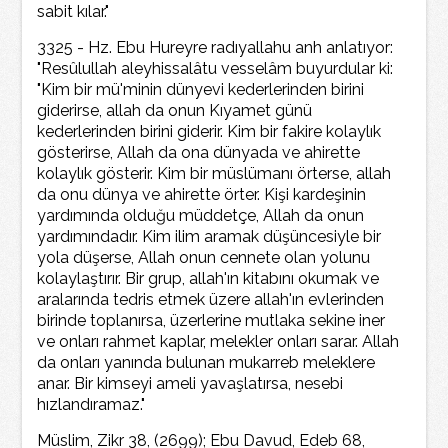
sabit kılar."
3325 - Hz. Ebu Hureyre radıyallahu anh anlatıyor:
"Resûlullah aleyhissalâtu vesselâm buyurdular ki:
"Kim bir mü'minin dünyevi kederlerinden birini
giderirse, allah da onun Kıyamet günü
kederlerinden birini giderir. Kim bir fakire kolaylık
gösterirse, Allah da ona dünyada ve ahirette
kolaylık gösterir. Kim bir müslümanı örterse, allah
da onu dünya ve ahirette örter. Kişi kardeşinin
yardımında olduğu müddetçe, Allah da onun
yardımındadır. Kim ilim aramak düşüncesiyle bir
yola düşerse, Allah onun cennete olan yolunu
kolaylaştırır. Bir grup, allah'ın kitabını okumak ve
aralarında tedris etmek üzere allah'ın evlerinden
birinde toplanırsa, üzerlerine mutlaka sekine iner
ve onları rahmet kaplar, melekler onları sarar. Allah
da onları yanında bulunan mukarreb meleklere
anar. Bir kimseyi ameli yavaşlatırsa, nesebi
hızlandıramaz."
Müslim, Zikr 38, (2699); Ebu Davud, Edeb 68,