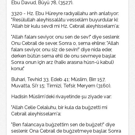
Ebu Davud, Büyü 78, (3527).
3320 - Hz. Ebu Hüreyre radıyallahu anh anlatıyor:
"Resûlullah aleyhissalâtu vesselâm buyurdular ki:
"Allah bir kulu sevdi mi Hz. Cebrail aleyhisselam'a:
"Allah falanı seviyor, onu sen de sev!" diye seslenir.
Onu Cebrail de sever. Sonra o, sema ehline: "Allah
falanı seviyor, onu siz de sevin!" diye nida eder,
derken bütün sema ehli de onu sevmeye başlar.
Sonra onun için arz (halkı arasına hüsn-ü kabul)
konur."
Buhari, Tevhid 33, Edeb 41; Müslim, Birr 157,
Muvatta, Si'r 15; Tirmizi, Tefsir, Meryem (3160).
Hadisin Müslim'deki rivayetinde şu ziyade var:
"Allah Celle Celaluhu, bir kula da buğzetti mi
Cebrail aleyhisselam'a:
"Ben falancaya buğzettim sen de buğzet!" diye
seslenir. Ona Cebrail de buğzetmeye başlar. Sonra