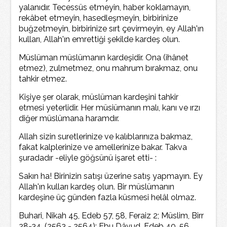
yalanıdır. Tecessüs etmeyin, haber koklamayın,
rekâbet etmeyin, hasedleşmeyin, birbirinize
buğzetmeyin, birbirinize sırt çevirmeyin, ey Allah'ın
kulları, Allah'ın emrettiği şekilde kardeş olun.
Müslüman müslümanın kardeşidir. Ona (ihânet
etmez), zulmetmez, onu mahrum bırakmaz, onu
tahkir etmez.
Kişiye şer olarak, müslüman kardeşini tahkir
etmesi yeterlidir. Her müsiümanın malı, kanı ve ırzı
diğer müslümana haramdır.
Allah sizin suretlerinize ve kalıblarınıza bakmaz,
fakat kalplerinize ve amellerinize bakar. Takva
şuradadır -eliyle göğsünü işaret etti- :
Sakın ha! Birinizin satışı üzerine satış yapmayın. Ey
Allah'ın kulları kardeş olun. Bir müslümanın
kardeşine üç günden fazla küsmesi helâl olmaz.
Buhari, Nikah 45, Edeb 57, 58, Feraiz 2; Müslim, Birr
28-34, (2563 - 2564); Ebu Dâvud, Edeb 40, 56,