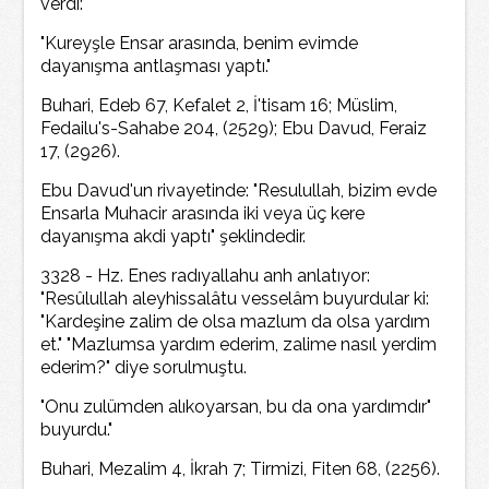
verdi:
"Kureyşle Ensar arasında, benim evimde
dayanışma antlaşması yaptı."
Buhari, Edeb 67, Kefalet 2, İ'tisam 16; Müslim,
Fedailu's-Sahabe 204, (2529); Ebu Davud, Feraiz
17, (2926).
Ebu Davud'un rivayetinde: "Resulullah, bizim evde
Ensarla Muhacir arasında iki veya üç kere
dayanışma akdi yaptı" şeklindedir.
3328 - Hz. Enes radıyallahu anh anlatıyor:
"Resûlullah aleyhissalâtu vesselâm buyurdular ki:
"Kardeşine zalim de olsa mazlum da olsa yardım
et." "Mazlumsa yardım ederim, zalime nasıl yerdim
ederim?" diye sorulmuştu.
"Onu zulümden alıkoyarsan, bu da ona yardımdır"
buyurdu."
Buhari, Mezalim 4, İkrah 7; Tirmizi, Fiten 68, (2256).