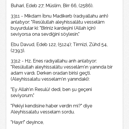
Buhari, Edeb 27; Müslim, Birr 66, (2586).
3311 - Mikdam İbnu Madikerb (radıyallahu anh)
anlatıyor: "Resûlullah aleyhissalâtu vesselâm
buyurdular ki: "Biriniz kardeşini (Allah için)
seviyorsa ona sevdiğini söylesin."
Ebu Davud, Edeb 122, (5124); Tirmizi, Zühd 54,
(2393).
3312 - Hz. Enes radıyallahu anh anlatıyor:
"Resûlullah aleyhissalâtu vesselâm'ın yanında bir
adam vardı. Derken oradan birisi geçti.
(Aleyhissalatu vesselam'ın yanındaki):
"Ey Allah'ın Resulü! dedi, ben şu geçeni
seviyorum."
"Pekiyi kendisine haber verdin mi?" diye
Aleyhissalatu vesselam sordu.
"Hayır!" deyince,