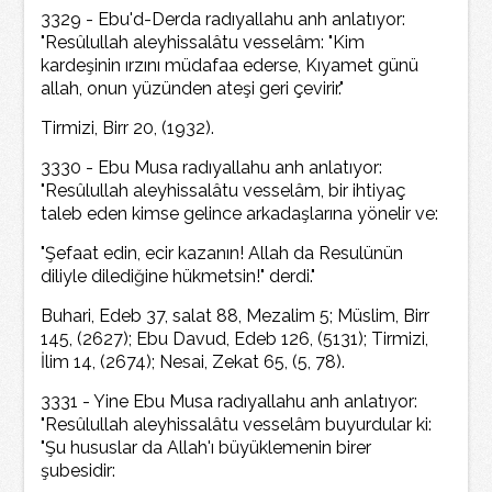
3329 - Ebu'd-Derda radıyallahu anh anlatıyor:
"Resûlullah aleyhissalâtu vesselâm: "Kim
kardeşinin ırzını müdafaa ederse, Kıyamet günü
allah, onun yüzünden ateşi geri çevirir."
Tirmizi, Birr 20, (1932).
3330 - Ebu Musa radıyallahu anh anlatıyor:
"Resûlullah aleyhissalâtu vesselâm, bir ihtiyaç
taleb eden kimse gelince arkadaşlarına yönelir ve:
"Şefaat edin, ecir kazanın! Allah da Resulünün
diliyle dilediğine hükmetsin!" derdi."
Buhari, Edeb 37, salat 88, Mezalim 5; Müslim, Birr
145, (2627); Ebu Davud, Edeb 126, (5131); Tirmizi,
İlim 14, (2674); Nesai, Zekat 65, (5, 78).
3331 - Yine Ebu Musa radıyallahu anh anlatıyor:
"Resûlullah aleyhissalâtu vesselâm buyurdular ki:
"Şu hususlar da Allah'ı büyüklemenin birer
şubesidir: