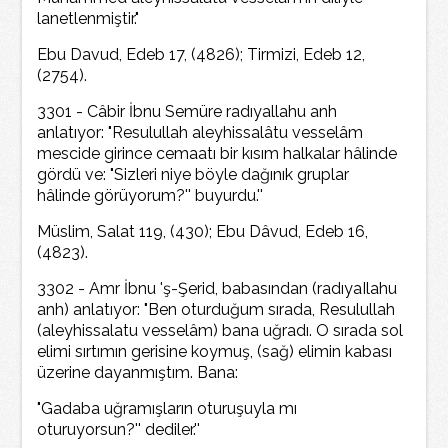
lanetlenmiştir."
Ebu Davud, Edeb 17, (4826); Tirmizi, Edeb 12,
(2754).
3301 - Câbir İbnu Semüre radıyallahu anh
anlatıyor: "Resulullah aleyhissalâtu vesselâm
mescide girince cemaatı bir kısım halkalar hâlinde
gördü ve: "Sizleri niye böyle dağınık gruplar
hâlinde görüyorum?'' buyurdu.''
Müslim, Salat 119, (430); Ebu Dâvud, Edeb 16,
(4823).
3302 - Amr İbnu 'ş-Şerid, babasından (radıyaIlahu
anh) anlatıyor: "Ben oturduğum sırada, Resulullah
(aleyhissalatu vesselâm) bana uğradı. O sırada sol
elimi sırtımın gerisine koymuş, (sağ) elimin kabası
üzerine dayanmıştım. Bana:
"Gadaba uğramışların oturuşuyla mı
oturuyorsun?'' dediler.''