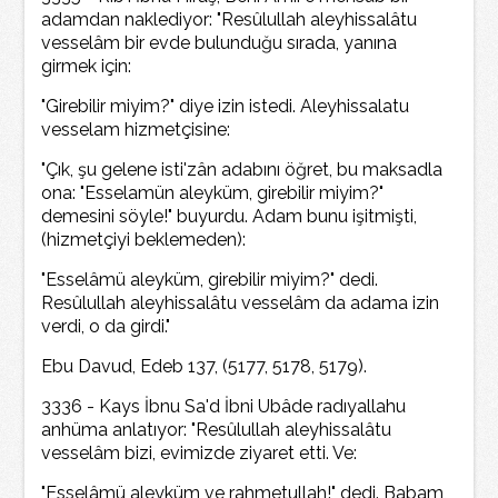
adamdan naklediyor: "Resûlullah aleyhissalâtu
vesselâm bir evde bulunduğu sırada, yanına
girmek için:
"Girebilir miyim?" diye izin istedi. Aleyhissalatu
vesselam hizmetçisine:
"Çık, şu gelene isti'zân adabını öğret, bu maksadla
ona: "Esselamün aleyküm, girebilir miyim?"
demesini söyle!" buyurdu. Adam bunu işitmişti,
(hizmetçiyi beklemeden):
"Esselâmü aleyküm, girebilir miyim?" dedi.
Resûlullah aleyhissalâtu vesselâm da adama izin
verdi, o da girdi."
Ebu Davud, Edeb 137, (5177, 5178, 5179).
3336 - Kays İbnu Sa'd İbni Ubâde radıyallahu
anhüma anlatıyor: "Resûlullah aleyhissalâtu
vesselâm bizi, evimizde ziyaret etti. Ve:
"Esselâmü aleyküm ve rahmetullah!" dedi. Babam,