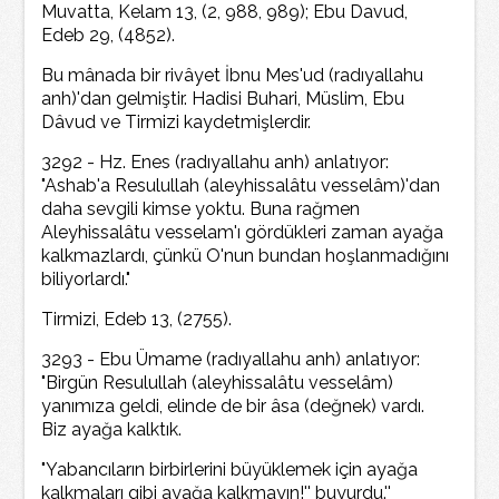
Muvatta, Kelam 13, (2, 988, 989); Ebu Davud,
Edeb 29, (4852).
Bu mânada bir rivâyet İbnu Mes'ud (radıyallahu
anh)'dan gelmiştir. Hadisi Buhari, Müslim, Ebu
Dâvud ve Tirmizi kaydetmişlerdir.
3292 - Hz. Enes (radıyallahu anh) anlatıyor:
"Ashab'a Resulullah (aleyhissalâtu vesselâm)'dan
daha sevgili kimse yoktu. Buna rağmen
Aleyhissalâtu vesselam'ı gördükleri zaman ayağa
kalkmazlardı, çünkü O'nun bundan hoşlanmadığını
biliyorlardı."
Tirmizi, Edeb 13, (2755).
3293 - Ebu Ümame (radıyallahu anh) anlatıyor:
"Birgün Resulullah (aleyhissalâtu vesselâm)
yanımıza geldi, elinde de bir âsa (değnek) vardı.
Biz ayağa kalktık.
"Yabancıların birbirlerini büyüklemek için ayağa
kalkmaları gibi ayağa kalkmayın!'' buyurdu.''