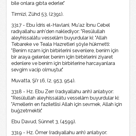
bile onlara gıbta ederler."
Tirmizi, Zühd 53, (2391).
3317 - Ebu İdris el-Havlani, Mu'az İbnu Cebel
radıyallahu anh'den naklediyor: "Resûlullah
aleyhissalâtu vesselâm buyurdular ki: "Allah
Tebareke ve Teala Hazretleri şöyle hükmetti:
"Benim rızam için birbirlerini sevenlere, benim için
bir araya gelenler, benim içiin birbirlerini ziyaret
edenlere ve benim için birbirlerine harcayanlara
sevgim vacip olmuştur."
Muvatta, Şi'r 16, (2, 953, 954).
3318 - Hz. Ebu Zerr (radıyallahu anh) anlatıyor:
"Resûlullah aleyhissalâtu vesselâm buyurdular ki:
"Amellerin en faziletlisi Allah için sevmek, Allah için
buğzetmektir."
Ebu Davud, Sünnet 3, (4599).
3319 - Hz. Ömer (radıyallahu anh) anlatıyor: