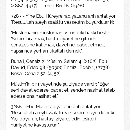
(4882, 4917); Tirmizi, Birr 18, (1928).
3287 - Yine Ebu Hüreyre radıyallahu anh anlatıyor:
"Resulullah aleyhissalâtu vesselâm buyurdular ki:
"Müslümanın, müslüman üstündeki hakkı beştir:
"Selamını almak, hasta ziyaretine gitmek,
cenazesine katılmak, davetine icabet etmek,
hapşırınca yerhamükallah demek."
Buhari, Cenaiz 2; Müslim, Selam 4, (2162); Ebu
Davud, Edeb 98, (5030); Tirmizi, Edeb 1, (2738);
Nesai, Cenaiz 52, (4, 52).
Müslim'in bir rivayetinde şu ziyade vardır: "Eğer
seni davet ederse icabet et, senden nasihat taleb
ederse ona nasihat et."
3288 - Ebu Musa radıyallahu anh anlatıyor:
"Resulullah aleyhissalâtu: vesselâm buyurdular ki:
"Açı doyurun, hastayı ziyaret edin, esirleri
hürriyetine kavuşturun."