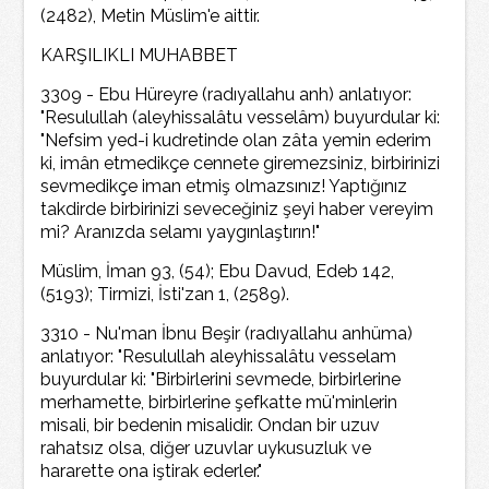
(2482), Metin Müslim'e aittir.
KARŞILIKLI MUHABBET
3309 - Ebu Hüreyre (radıyallahu anh) anlatıyor:
"Resulullah (aleyhissalâtu vesselâm) buyurdular ki:
"Nefsim yed-i kudretinde olan zâta yemin ederim
ki, imân etmedikçe cennete giremezsiniz, birbirinizi
sevmedikçe iman etmiş olmazsınız! Yaptığınız
takdirde birbirinizi seveceğiniz şeyi haber vereyim
mi? Aranızda selamı yaygınlaştırın!"
Müslim, İman 93, (54); Ebu Davud, Edeb 142,
(5193); Tirmizi, İsti'zan 1, (2589).
3310 - Nu'man İbnu Beşir (radıyallahu anhüma)
anlatıyor: "Resulullah aleyhissalâtu vesselam
buyurdular ki: "Birbirlerini sevmede, birbirlerine
merhamette, birbirlerine şefkatte mü'minlerin
misali, bir bedenin misalidir. Ondan bir uzuv
rahatsız olsa, diğer uzuvlar uykusuzluk ve
hararette ona iştirak ederler."