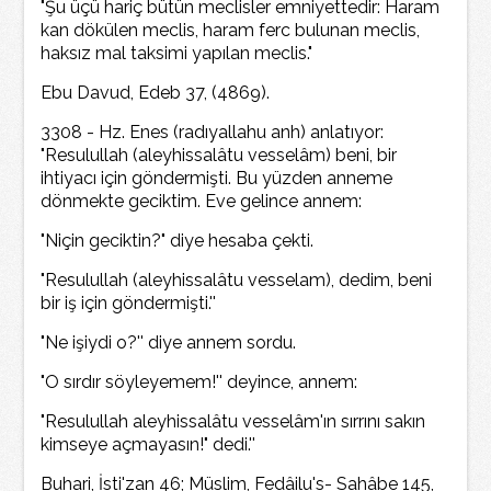
"Şu üçü hariç bütün meclisler emniyettedir: Haram
kan dökülen meclis, haram ferc bulunan meclis,
haksız mal taksimi yapılan meclis."
Ebu Davud, Edeb 37, (4869).
3308 - Hz. Enes (radıyallahu anh) anlatıyor:
"Resulullah (aleyhissalâtu vesselâm) beni, bir
ihtiyacı için göndermişti. Bu yüzden anneme
dönmekte geciktim. Eve gelince annem:
"Niçin geciktin?" diye hesaba çekti.
"Resulullah (aleyhissalâtu vesselam), dedim, beni
bir iş için göndermişti.''
"Ne işiydi o?'' diye annem sordu.
"O sırdır söyleyemem!'' deyince, annem:
"Resulullah aleyhissalâtu vesselâm'ın sırrını sakın
kimseye açmayasın!" dedi.''
Buhari, İsti'zan 46; Müslim, Fedâilu's- Sahâbe 145,