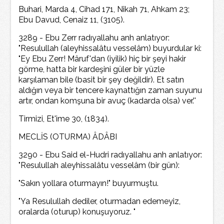
Buhari, Marda 4, Cihad 171, Nikah 71, Ahkam 23;
Ebu Davud, Cenaiz 11, (3105).
3289 - Ebu Zerr radıyallahu anh anlatıyor:
"Resulullah (aleyhissalâtu vesselâm) buyurdular ki:
"Ey Ebu Zerr! Mâruf'dan (iyilik) hiç bir şeyi hakir
görme, hatta bir kardeşini güler bir yüzle
karşılaman bile (basit bir şey değildir). Et satın
aldığın veya bir tencere kaynattığın zaman suyunu
artır, ondan komşuna bir avuç (kadarda olsa) ver.''
Tirmizi, Et'ime 30, (1834).
MECLİS (OTURMA) ÂDÂBI
3290 - Ebu Said el-Hudri radıyallahu anh anlatıyor:
"Resulullah aleyhissalâtu vesselâm (bir gün):
"Sakın yollara oturmayın!" buyurmuştu.
"Ya Resulullah dediler, oturmadan edemeyiz,
oralarda (oturup) konuşuyoruz. "