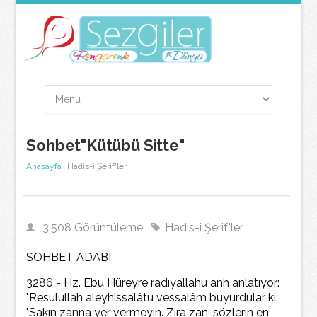
Sohbet"Kütübü Sitte"
Anasayfa
Hadis-i Şerif'ler
3.508 Görüntüleme
Hadis-i Şerif'ler
SOHBET ADABI
3286 - Hz. Ebu Hüreyre radıyallahu anh anlatıyor:
"Resulullah aleyhissalâtu vessalâm buyurdular ki:
"Sakın zanna yer vermeyin. Zira zan, sözlerin en