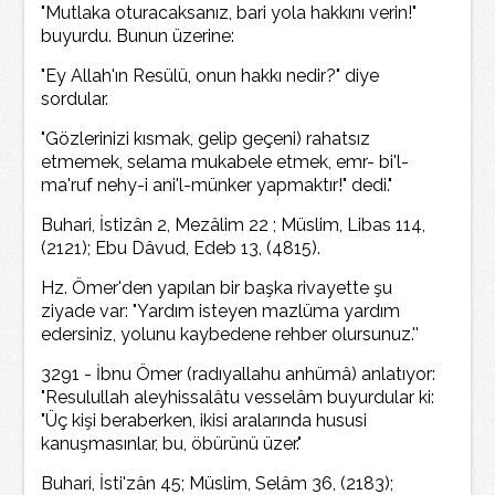
"Mutlaka oturacaksanız, bari yola hakkını verin!"
buyurdu. Bunun üzerine:
"Ey Allah'ın Resülü, onun hakkı nedir?" diye
sordular.
"Gözlerinizi kısmak, gelip geçeni) rahatsız
etmemek, selama mukabele etmek, emr- bi'l-
ma'ruf nehy-i ani'l-münker yapmaktır!" dedi."
Buhari, İstizân 2, Mezâlim 22 ; Müslim, Libas 114,
(2121); Ebu Dâvud, Edeb 13, (4815).
Hz. Ömer'den yapılan bir başka rivayette şu
ziyade var: "Yardım isteyen mazlüma yardım
edersiniz, yolunu kaybedene rehber olursunuz.''
3291 - İbnu Ömer (radıyallahu anhümâ) anlatıyor:
"Resulullah aleyhissalâtu vesselâm buyurdular ki:
"Üç kişi beraberken, ikisi aralarında hususi
kanuşmasınlar, bu, öbürünü üzer."
Buhari, İsti'zân 45; Müslim, Selâm 36, (2183);