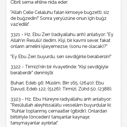
Cibril sema ehline nida eder:
"Allah Celle Celaluhu falan kimseye buğzetti, siz
de buğzedin!" Sonra yeryüzüne onun için buğz
vaz'edilir."
3321 - Hz. Ebu Zerr (radıyallahu anh) anlatıyor: "Ey
Allah'ın Resulü! dedim. Kişi, bir kavmi sever, fakat
onların amelini işleyemezse, (sonu ne olacak)?"
"Ey Ebu Zerr, buyurdu, sen sevdiğinle berabersin!"
3322 - Tirmizi'nin bir rivayetinde: "Kişi sevdiğiyle
beraberdir" denmiştir.
Buhari, Edeb 96; Müslim, Birr 165, (2640); Ebu
Davud, Edeb 122, (5126); Tirmizi, Zühd 50, (2388).
3323 - Hz. Ebu Hüreyre radıyallahu anh anlatıyor:
"Resûlullah aleyhissalâtu vesselâm buyurdular ki:
"Ruhlar toplanmış cemaatler (gibidir). Onlardan
birbiriyle (önceden) tanışanlar kaynaşır,
tanışmayanlar ayrılırlar."