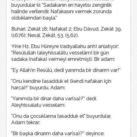
buyurdular ki: "Sadakanın en hayırlısı zenginlik
halinde verilendir. Nafakasını vermek zorunda
olduklarından başla.''
Buhari, Zekât 18; Nafakat 2; Ebu Dâvud, Zekât 39,
(1676); Nesâi, Zekât, 53, (5,62).
Yine Hz. Ebu Hüreyre (radıyallahu anh) anlatıyor:
"Resûlullah (aleyhissalâtu vesselâm) bir gün
sadaka (nafaka) vermeyi emretmişti. Bir adam:
"Ey Allah'ın Resülü, dedi yanımda bir dinarım var!''
"Onu kendine tasadduk et (kendi nafakan için
harca)!'' buyurdu. Adam:
"Yanımda bir dinar daha var(sa)?'' dedi.
Aleyhissalatu vesselam:
"Onu da çocuklarına tasadduk et" buyurdular.
Adam tekrar:
"Bir başka dinarım daha var(sa)?'' deyince: