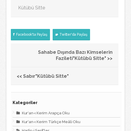
Kütübü Sitte
Facebook'ta Paylaş
Twitter'da Paylaş
Sahabe Dışında Bazı Kimselerin
Fazileti"Kütübü Sitte" >>
<< Sabır"Kütübü Sitte"
Kategoriler
Kur'an-ı Kerim Arapça Oku
Kur'an-ı Kerim Türkçe Meâli Oku
Hadis-i Şerif'ler