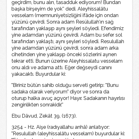
geçirdim, bunu alın, tasadduk ediyorum! Bundan
başka birşeyim de yok'' dedi. Aleyhissalâtu
vesselam (memnuniyetsizliğini ifâde için ondan
yüzünü çevirdi. Sonra adam Resülullah'ın sağ
tarafından yaklaşıp aynı şeyleri söyledi. Efendimiz
yine adamdan yüzünü çevirdi. Adam bu sefer sol
tarafından yaklaştı, aynı şeyleri söyledi. Resulullah
yine adamdan yüzünü çevirdi, sonra adam arka
cihetinden yine yaklaşıp önceki sözlerini aynen
tekrar etti. Bunun üzerine Aleyhissalatu vesselam
onu aldı ve adama attı. Eğer değseydi canını
yakacaktı. Buyurdular ki:
"Biriniz bütün sahib olduğu serveti getirip: "Bunu
sadaka olarak veriyorum" diyor ve sonra da
oturup halka avuç açıyor! Hayır. Sadakanın hayırlısı
zenginlikten sonrakidir.''
Ebu Dâvud, Zekât 39, (1673).
3254 - Hz. Aişe (radıyallahu anhâ) anlatıyor:
"Resulullah (aleyhissalâtu vesselam) buyurdular ki: