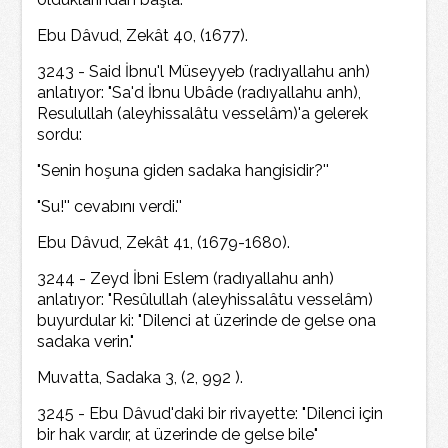
Ebu Dâvud, Zekât 40, (1677).
3243 - Said İbnu'l Müseyyeb (radıyallahu anh)
anlatıyor: "Sa'd İbnu Ubâde (radıyallahu anh),
Resulullah (aleyhissalâtu vesselâm)'a gelerek
sordu:
"Senin hoşuna giden sadaka hangisidir?''
"Su!'' cevabını verdi.''
Ebu Dâvud, Zekât 41, (1679-1680).
3244 - Zeyd İbni Eslem (radıyallahu anh)
anlatıyor: "Resûlullah (aleyhissalâtu vesselâm)
buyurdular ki: "Dilenci at üzerinde de gelse ona
sadaka verin."
Muvatta, Sadaka 3, (2, 992 ).
3245 - Ebu Dâvud'daki bir rivayette: "Dilenci için
bir hak vardır, at üzerinde de gelse bile"