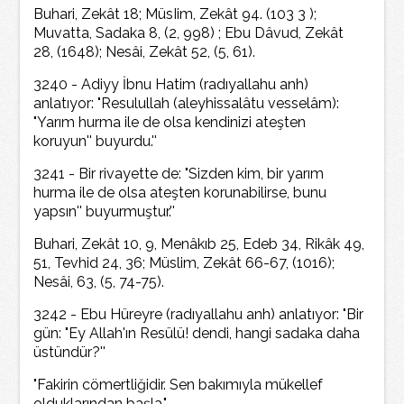
Buhari, Zekât 18; MüsIim, Zekât 94. (103 3 );
Muvatta, Sadaka 8, (2, 998) ; Ebu Dâvud, Zekât
28, (1648); Nesâi, Zekât 52, (5, 61).
3240 - Adiyy İbnu Hatim (radıyallahu anh)
anlatıyor: "Resulullah (aleyhissalâtu vesselâm):
"Yarım hurma ile de olsa kendinizi ateşten
koruyun'' buyurdu.''
3241 - Bir rivayette de: "Sizden kim, bir yarım
hurma ile de olsa ateşten korunabilirse, bunu
yapsın'' buyurmuştur.''
Buhari, Zekât 10, 9, Menâkıb 25, Edeb 34, Rikâk 49,
51, Tevhid 24, 36; Müslim, Zekât 66-67, (1016);
Nesâi, 63, (5, 74-75).
3242 - Ebu Hüreyre (radıyallahu anh) anlatıyor: "Bir
gün: "Ey Allah'ın Resülü! dendi, hangi sadaka daha
üstündür?''
"Fakirin cömertliğidir. Sen bakımıyla mükellef
olduklarından başla."