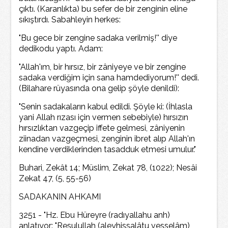
çıktı. (Karanlıkta) bu sefer de bir zenginin eline
sıkıştırdı. Sabahleyin herkes:
"Bu gece bir zengine sadaka verilmiş!'' diye
dedikodu yaptı. Adam:
"Allah'ım, bir hırsız, bir zâniyeye ve bir zengine
sadaka verdiğim için sana hamdediyorum!'' dedi.
(Bilahare rüyasında ona gelip şöyle denildi):
"Senin sadakaların kabul edildi. Şöyle ki: (İhlasla
yani Allah rızası için vermen sebebiyle) hırsızın
hırsızlıktan vazgeçip iffete gelmesi, zâniyenin
ziinadan vazgeçmesi, zenginin ibret alıp Allah'ın
kendine verdiklerinden tasadduk etmesi umulur."
Buhari, Zekât 14; Müslim, Zekat 78, (1022); Nesâi
Zekat 47, (5, 55-56)
SADAKANIN AHKAMI
3251 - "Hz. Ebu Hüreyre (radıyallahu anh)
anlatıyor: "Resulullah (aleyhissalâtu vesselâm)