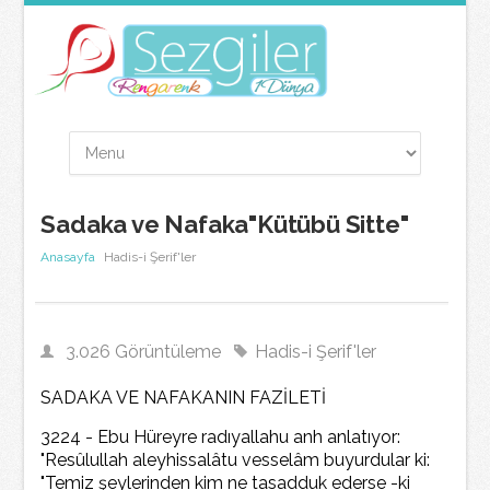
Sadaka ve Nafaka"Kütübü Sitte"
Anasayfa
Hadis-i Şerif'ler
3.026 Görüntüleme
Hadis-i Şerif'ler
SADAKA VE NAFAKANIN FAZİLETİ
3224 - Ebu Hüreyre radıyallahu anh anlatıyor:
"Resûlullah aleyhissalâtu vesselâm buyurdular ki:
"Temiz şeylerinden kim ne tasadduk ederse -ki