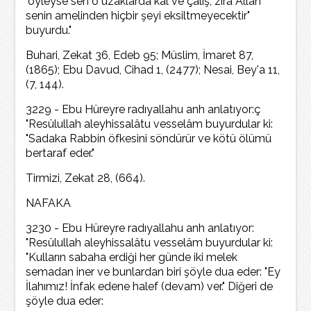
"öyleyse sen o uzaklarda kal ve çalış, zira Allah
senin amelinden hiçbir şeyi eksiltmeyecektir"
buyurdu."
Buhari, Zekat 36, Edeb 95; Müslim, İmaret 87,
(1865); Ebu Davud, Cihad 1, (2477); Nesai, Bey'a 11,
(7, 144).
3229 - Ebu Hüreyre radıyallahu anh anlatıyor:ç
"Resûlullah aleyhissalâtu vesselâm buyurdular ki:
"Sadaka Rabbin öfkesini söndürür ve kötü ölümü
bertaraf eder."
Tirmizi, Zekat 28, (664).
NAFAKA
3230 - Ebu Hüreyre radıyallahu anh anlatıyor:
"Resûlullah aleyhissalâtu vesselâm buyurdular ki:
"Kulların sabaha erdiği her günde iki melek
semadan iner ve bunlardan biri şöyle dua eder: "Ey
İlahımız! İnfak edene halef (devam) ver." Diğeri de
şöyle dua eder: