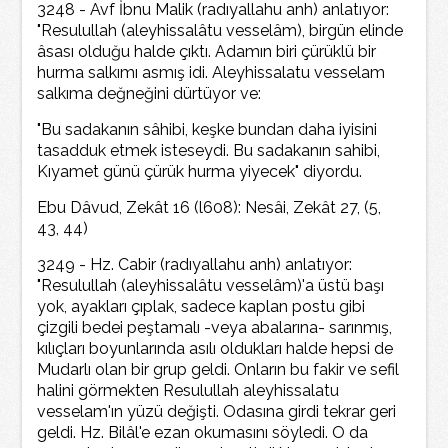
3248 - Avf İbnu Malik (radıyallahu anh) anlatıyor:
"Resulullah (aleyhissalâtu vesselâm), birgün elinde
âsası olduğu halde çıktı. Adamın biri çürüklü bir
hurma salkımı asmış idi. Aleyhissalatu vesselam
salkıma değneğini dürtüyor ve:
"Bu sadakanın sâhibi, keşke bundan daha iyisini
tasadduk etmek isteseydi. Bu sadakanın sahibi,
Kıyamet günü çürük hurma yiyecek" diyordu.
Ebu Dâvud, Zekât 16 (l608): Nesâi, Zekât 27, (5,
43, 44)
3249 - Hz. Cabir (radıyallahu anh) anlatıyor:
"Resulullah (aleyhissalâtu vesselâm)'a üstü başı
yok, ayakları çıplak, sadece kaplan postu gibi
çizgili bedei peştamalı -veya abalarına- sarınmış,
kılıçları boyunlarında asılı oldukları halde hepsi de
Mudarlı olan bir grup geldi. Onların bu fakir ve sefil
halini görmekten Resulullah aleyhissalatu
vesselam'ın yüzü değişti. Odasına girdi tekrar geri
geldi. Hz. Bilâl'e ezan okumasını söyledi. O da