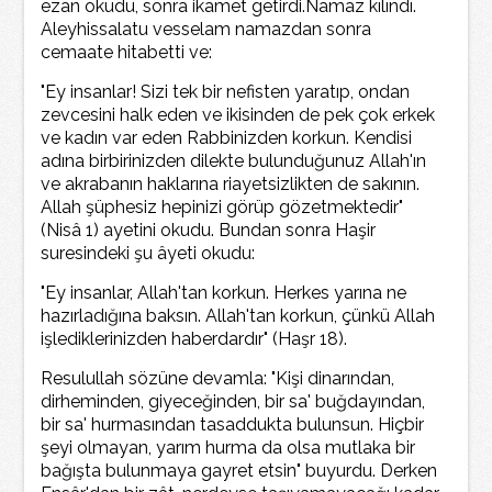
ezan okudu, sonra ikamet getirdi.Namaz kılındı.
Aleyhissalatu vesselam namazdan sonra
cemaate hitabetti ve:
"Ey insanlar! Sizi tek bir nefisten yaratıp, ondan
zevcesini halk eden ve ikisinden de pek çok erkek
ve kadın var eden Rabbinizden korkun. Kendisi
adına birbirinizden dilekte bulunduğunuz Allah'ın
ve akrabanın haklarına riayetsizlikten de sakının.
Allah şüphesiz hepinizi görüp gözetmektedir"
(Nisâ 1) ayetini okudu. Bundan sonra Haşir
suresindeki şu âyeti okudu:
"Ey insanlar, Allah'tan korkun. Herkes yarına ne
hazırladığına baksın. Allah'tan korkun, çünkü Allah
işlediklerinizden haberdardır" (Haşr 18).
Resulullah sözüne devamla: "Kişi dinarından,
dirheminden, giyeceğinden, bir sa' buğdayından,
bir sa' hurmasından tasaddukta bulunsun. Hiçbir
şeyi olmayan, yarım hurma da olsa mutlaka bir
bağışta bulunmaya gayret etsin" buyurdu. Derken