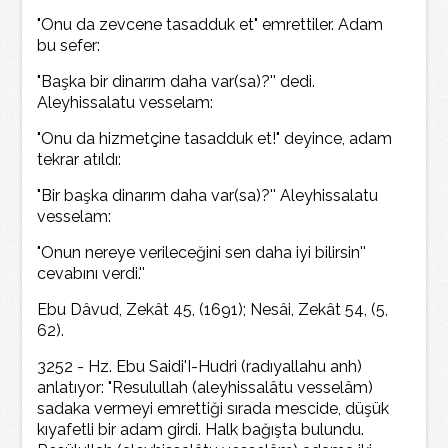
"Onu da zevcene tasadduk et" emrettiler. Adam
bu sefer:
"Başka bir dinarım daha var(sa)?'' dedi.
Aleyhissalatu vesselam:
"Onu da hizmetçine tasadduk et!" deyince, adam
tekrar atıldı:
"Bir başka dinarım daha var(sa)?'' Aleyhissalatu
vesselam:
"Onun nereye verileceğini sen daha iyi bilirsin''
cevabını verdi.''
Ebu Dâvud, Zekât 45, (1691); Nesâi, Zekât 54, (5,
62).
3252 - Hz. Ebu Saidi'I-Hudri (radıyallahu anh)
anlatıyor: "Resulullah (aleyhissalâtu vesselâm)
sadaka vermeyi emrettiği sırada mescide, düşük
kıyafetli bir adam girdi. Halk bağışta bulundu.