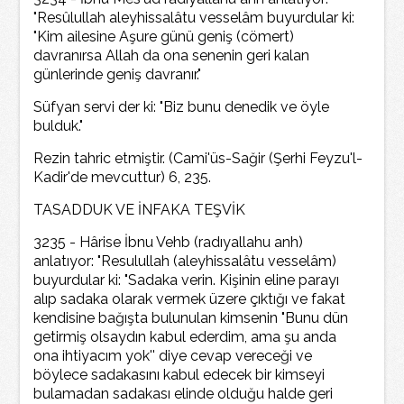
"Resûlullah aleyhissalâtu vesselâm buyurdular ki:
"Kim ailesine Aşure günü geniş (cömert)
davranırsa Allah da ona senenin geri kalan
günlerinde geniş davranır."
Süfyan servi der ki: "Biz bunu denedik ve öyle
bulduk."
Rezin tahric etmiştir. (Cami'üs-Sağir (Şerhi Feyzu'l-
Kadir'de mevcuttur) 6, 235.
TASADDUK VE İNFAKA TEŞVİK
3235 - Hârise İbnu Vehb (radıyallahu anh)
anlatıyor: "Resulullah (aleyhissalâtu vesselâm)
buyurdular ki: "Sadaka verin. Kişinin eline parayı
alıp sadaka olarak vermek üzere çıktığı ve fakat
kendisine bağışta bulunulan kimsenin "Bunu dün
getirmiş olsaydın kabul ederdim, ama şu anda
ona ihtiyacım yok'' diye cevap vereceği ve
böylece sadakasını kabul edecek bir kimseyi
bulamadan sadakası elinde olduğu halde geri