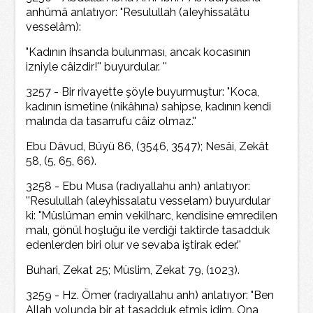
anhümâ anlatıyor: "Resulullah (aIeyhissalâtu
vesselâm):
"Kadının ihsanda bulunması, ancak kocasının
izniyle câizdir!'' buyurdular. ''
3257 - Bir rivayette şöyle buyurmuştur: "Koca,
kadının ismetine (nikâhına) sahipse, kadının kendi
malında da tasarrufu câiz olmaz.''
Ebu Dâvud, Büyü 86, (3546, 3547); Nesâi, Zekât
58, (5, 65, 66).
3258 - Ebu Musa (radıyallahu anh) anlatıyor:
''Resulullah (aleyhissalatu vesselam) buyurdular
ki: "Müslüman emin vekilharc, kendisine emredilen
malı, gönül hoşluğu ile verdiği taktirde tasadduk
edenlerden biri olur ve sevaba iştirak eder.''
Buhari, Zekat 25; Müslim, Zekat 79, (1023).
3259 - Hz. Ömer (radıyallahu anh) anlatıyor: "Ben
Allah yolunda bir at tasadduk etmiş idim. Ona