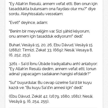
"Ey Allah'ın Resulü, annem vefat etti. Ben onun için
tasaddukta bulunsam ona faydası olur mu?" diye
sordu. Aleyhissalatu vesselam:
"Evet!" deyince, adam:
"Benim bir meyveliğim var. Sizi şâhid kılıyorum,
onu annem için tasadduk ediyorum!" dedi."
Buhari, Vesâyâ 15, 20, 26, Ebu Dâvud, Vesâyâ 15
(2882); Tirmizi, Zekat 33, (669); Nesâi, Vesaya 8,
(6, 252, 253).
3261 - Sa'd İbnu Übâde (radıyallahu anh) anlatıyor:
"Ey Allah'ın Resulü dedim, annem vefat etti, (onun
adına) yapacağım sadakanın hangisi efdaldir?''
"Su!" buyurdular. Bu cevap üzerine Sa'd bir kuyu
kazdı ve: "Bu kuyu Sa'd'ın annesi için" dedi."
(Ebu Dâvud, Zekât 42, (1679, 1680, 1681); Nesâi,
Vesâyâ 9, (6, 254, 255).