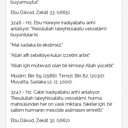
buyurmuştur.''
Ebu Dâvud, Zekât 33, (1665).
3246 - Hz. Ebu Hüreyre (radıyallahu anh)
anlatıyor: "Resülullah (aleyhissalatu vesselâm)
buyurdular ki:
"Mal sadaka ile eksilmez.''
"Allah affı sebebiye kulun izzetini artırır.''
"Allah için mütevazi olan bir kimseyi Allah yüceltir.''
Müslim, Birr, 69 (2588); Tirmizi, Birr 82, (2030);
Muvatta, Sadaka 12, (2, 1000).
3247 - Hz. Cabir (radıyallahu anh) anlatıyor:
"Resulullah (aleyhissalâtu vesselâm), hurma
mahsülünden her on vask miktara, fakirler için, bir
salkım hurmanın mescide asılmasını emretti.''
Ebu Dâvud, Zekât 32, (1662).