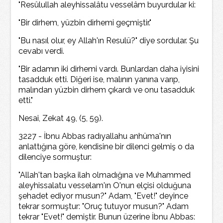
"Resûlullah aleyhissalâtu vesselâm buyurdular ki:
"Bir dirhem, yüzbin dirhemi geçmiştir."
"Bu nasıl olur, ey Allah'ın Resulü?" diye sordular. Şu
cevabı verdi.
"Bir adamın iki dirhemi vardı. Bunlardan daha iyisini
tasadduk etti. Diğeri ise, malının yanına varıp,
malından yüzbin dirhem çıkardı ve onu tasadduk
etti."
Nesai, Zekat 49, (5, 59).
3227 - İbnu Abbas radıyallahu anhüma'nın
anlattığına göre, kendisine bir dilenci gelmiş o da
dilenciye sormuştur:
"Allah'tan başka ilah olmadığına ve Muhammed
aleyhissalatu vesselam'ın O'nun elçisi olduğuna
şehadet ediyor musun?" Adam, "Evet!" deyince
tekrar sormuştur: "Oruç tutuyor musun?" Adam
tekrar "Evet!" demiştir. Bunun üzerine İbnu Abbas: