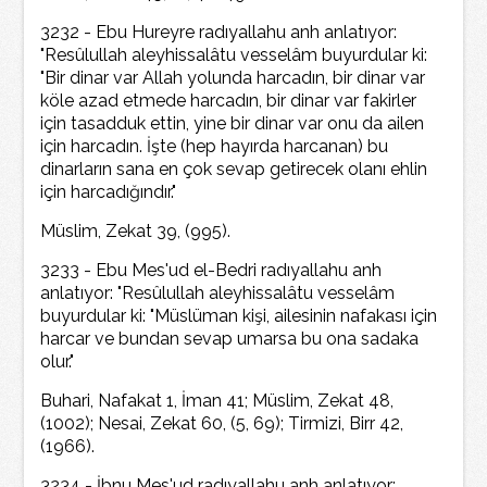
3232 - Ebu Hureyre radıyallahu anh anlatıyor:
"Resûlullah aleyhissalâtu vesselâm buyurdular ki:
"Bir dinar var Allah yolunda harcadın, bir dinar var
köle azad etmede harcadın, bir dinar var fakirler
için tasadduk ettin, yine bir dinar var onu da ailen
için harcadın. İşte (hep hayırda harcanan) bu
dinarların sana en çok sevap getirecek olanı ehlin
için harcadığındır."
Müslim, Zekat 39, (995).
3233 - Ebu Mes'ud el-Bedri radıyallahu anh
anlatıyor: "Resûlullah aleyhissalâtu vesselâm
buyurdular ki: "Müslüman kişi, ailesinin nafakası için
harcar ve bundan sevap umarsa bu ona sadaka
olur."
Buhari, Nafakat 1, İman 41; Müslim, Zekat 48,
(1002); Nesai, Zekat 60, (5, 69); Tirmizi, Birr 42,
(1966).
3234 - İbnu Mes'ud radıyallahu anh anlatıyor: