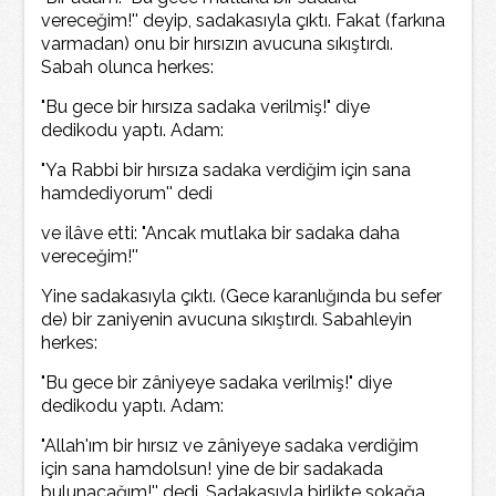
vereceğim!'' deyip, sadakasıyla çıktı. Fakat (farkına
varmadan) onu bir hırsızın avucuna sıkıştırdı.
Sabah olunca herkes:
"Bu gece bir hırsıza sadaka verilmiş!" diye
dedikodu yaptı. Adam:
"Ya Rabbi bir hırsıza sadaka verdiğim için sana
hamdediyorum'' dedi
ve ilâve etti: "Ancak mutlaka bir sadaka daha
vereceğim!''
Yine sadakasıyla çıktı. (Gece karanlığında bu sefer
de) bir zaniyenin avucuna sıkıştırdı. Sabahleyin
herkes:
"Bu gece bir zâniyeye sadaka verilmiş!" diye
dedikodu yaptı. Adam:
"Allah'ım bir hırsız ve zâniyeye sadaka verdiğim
için sana hamdolsun! yine de bir sadakada
bulunacağım!'' dedi. Sadakasıyla birlikte sokağa