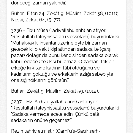
döneceği zaman yakındır."
Buhari, Fiten 24, Zekât 9; Müslim, Zekât 58, (1011);
Nesâi, Zekât 64, (5, 77).
3236 - Ebu Müsa (radıyallahu anh) anlatıyor:
"Resulullah (aleyhissalâtu vesselâm) buyurdular ki:
"Muhakkak ki insanlar üzerine öyle bir zaman
gelecek ki, o vakit kişi altından sadaka ile (çarşı
pazar) dolaşır da bunu kendisinden sadaka olarak
kabul edecek tek kişi bulamaz. O zaman, tek bir
erkeğe kırk tane kadının tâbi olduğunu ve
kadınların çokluğu ve erkeklerin azlığı sebebiyle
ona sığındıklarını görürsün.''
Buhari, Zekât 9; MüsIim, Zekat 59, (1012).
3237 - Hz. Ali (radıyallahu anh) anlatıyor:
"Resulullah (aleyhissalâtu vesselam) buyurdular ki:
"Sadaka vermede acele edin. Çünkü belâ
sadakanın önüne geçemez.''
Rezin tahriç etmiştir. (Cami'u's-Sagir şerh-i