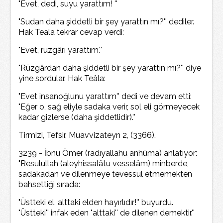
"Evet, dedi, suyu yarattım! ''
"Sudan daha şiddetli bir şey yarattın mı?'' dediler.
Hak Teala tekrar cevap verdi:
"Evet, rüzgârı yarattım.''
"Rüzgârdan daha şiddetli bir şey yarattın mı?'' diye
yine sordular. Hak Teâla:
"Evet insanoğlunu yarattım'' dedi ve devam etti:
"Eğer o, sağ eliyle sadaka verir, sol eli görmeyecek
kadar gizlerse (daha şiddetlidir).''
Tirmizi, Tefsir, Muavvizateyn 2, (3366).
3239 - İbnu Ömer (radıyallahu anhüma) anlatıyor:
"Resulullah (aleyhissalâtu vesselâm) minberde,
sadakadan ve dilenmeye tevessül etmemekten
bahsettiği sırada:
"Üstteki el, alttaki elden hayırlıdır!'' buyurdu.
"Üstteki'' infak eden "alttaki'' de dilenen demektir.''