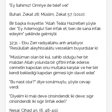
"Ey İlahımız! Cimriye de telef ver."
Buhari, Zekat 28; Müslim, Zekat 57, (1010).
Bir başka rivayette: "Allah Teâla Hazretleri şöyle
der: "Ey Ademoğlu! Sen infak et, ben de sana infak
edeyim" şeklinde gelmiştir.
3231 - Ebu Zerr radıyallahu anh anlatıyor.
"Resûlullah aleyhissalâtu vesselâm buyurdular ki:
"Müslüman olan bir kul, sahib olduğu her bir
maldan Allah yolunda bir çiftini infak ederse,
cennetin kapıcıları onu mutlaka karşılar ve her biri
kendi beklediği kapıdan girmesi için davet eder."
"Bu nasıl olur?" diye sorulmuştu, şöyle cevap
verdi:
"Diyelim ki malı deve cinsindendir, iki deve; sığır
cinsindendir, iki sığır (infak eder)."
Nesai, Cihad 45, (6, 48-49).