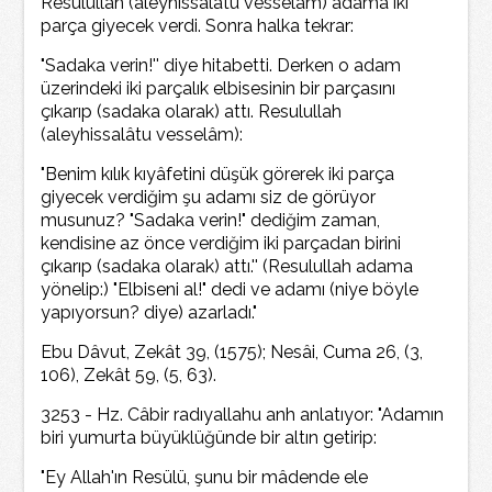
Resülullah (aleyhissalâtu vesselâm) adama iki
parça giyecek verdi. Sonra halka tekrar:
"Sadaka verin!'' diye hitabetti. Derken o adam
üzerindeki iki parçalık elbisesinin bir parçasını
çıkarıp (sadaka olarak) attı. Resulullah
(aleyhissalâtu vesselâm):
"Benim kılık kıyâfetini düşük görerek iki parça
giyecek verdiğim şu adamı siz de görüyor
musunuz? "Sadaka verin!" dediğim zaman,
kendisine az önce verdiğim iki parçadan birini
çıkarıp (sadaka olarak) attı.'' (Resulullah adama
yönelip:) "Elbiseni al!" dedi ve adamı (niye böyle
yapıyorsun? diye) azarladı."
Ebu Dâvut, Zekât 39, (1575); Nesâi, Cuma 26, (3,
106), Zekât 59, (5, 63).
3253 - Hz. Câbir radıyallahu anh anlatıyor: "Adamın
biri yumurta büyüklüğünde bir altın getirip:
"Ey Allah'ın Resülü, şunu bir mâdende ele