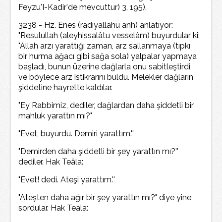
Feyzu'I-Kadir'de mevcuttur) 3, 195).
3238 - Hz. Enes (radıyallahu anh) anlatıyor:
"Resulullah (aleyhissalâtu vesselâm) buyurdular ki:
"Allah arzı yarattığı zaman, arz sallanmaya (tıpkı
bir hurma ağacı gibi sağa sola) yalpalar yapmaya
başladı, bunun üzerine dağlarla onu sabitleştirdi
ve böylece arz istikrarını buldu. Melekler dağların
şiddetine hayrette kaldılar.
"Ey Rabbimiz, dediler, dağlardan daha şiddetli bir
mahluk yarattın mı?"
"Evet, buyurdu. Demiri yarattım.''
"Demirden daha şiddetli bir şey yarattın mı?''
dediler. Hak Teâla:
"Evet! dedi. Ateşi yarattım.''
"Ateşten daha ağır bir şey yarattın mı?" diye yine
sordular. Hak Teala: