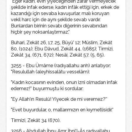
"Eğer kadın, evin yiyeceğinden zarar vermeyecek
şekilde infak ederse, kadın infâk ettiği için, erkek de
kazandığı için sevaba kavuşurlar, malı koruyan
vekil harc için de aynı şekilde sevab vardır.
Bunlardan birinin sevabı diğerinin sevabından
hiçbir şey noksanlaştırmaz."
Buhari, Zekât 26, 17, 25, Büyü' 12; Müslim, Zekât
80, (1024); Ebu Dâvud, Zekât 44, (1685); Tirmizi,
Zekât 34, (671, 672); Nesâi, Zekât 57, (5, 65).
3255 - Ebu Ümâme (radıyallahu anh) anlatıyor:
"Resulullah (aleyhissalâtu vesselâm):
"Kadın kocasının evinden, onun izni olmadan infak
edemez!'' buyurmuştu ki sordular:
"Ey Allah'ın Resulü! Yiyecek de mi veremez?''
"Evet buyurdular, o, mallarımızın en kıymetlisidir.''
Tirmizi, Zekât 34 (670).
3256 - Abdullah İbnu Amr İbni'I-Âs radıyallahu