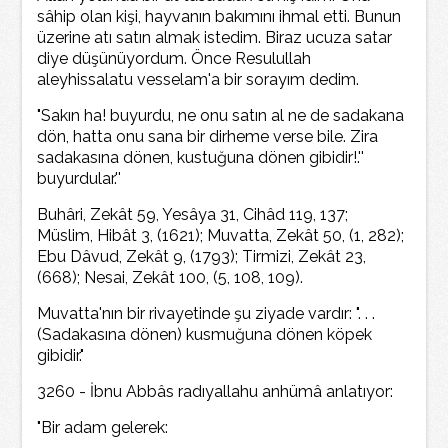
sâhip olan kişi, hayvanın bakımını ihmal etti. Bunun
üzerine atı satın almak istedim. Biraz ucuza satar
diye düşünüyordum. Önce Resulullah
aleyhissalatu vesselam'a bir sorayım dedim.
"Sakın ha! buyurdu, ne onu satın al ne de sadakana
dön, hatta onu sana bir dirheme verse bile. Zira
sadakasına dönen, kustuğuna dönen gibidir!.''
buyurdular.''
Buhâri, Zekât 59, Yesâya 31, Cihâd 119, 137;
Müslim, Hibât 3, (1621); Muvatta, Zekât 50, (1, 282);
Ebu Dâvud, Zekât 9, (1793); Tirmizi, Zekât 23,
(668); Nesai, Zekât 100, (5, 108, 109).
Muvatta'nın bir rivayetinde şu ziyade vardır: ". . .
(Sadakasına dönen) kusmuğuna dönen köpek
gibidir."
3260 - İbnu Abbâs radıyallahu anhümâ anlatıyor:
"Bir adam gelerek: