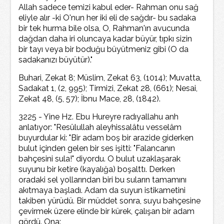
Allah sadece temizi kabul eder- Rahman onu sağ
eliyle alır -ki O'nun her iki eli de sağdır- bu sadaka
bir tek hurma bile olsa, O, Rahman'ın avucunda
dağdan daha iri oluncaya kadar büyür, tıpkı sizin
bir tayı veya bir boduğu büyütmeniz gibi (O da
sadakanızı büyütür)."
Buhari, Zekat 8; Müslim, Zekat 63, (1014); Muvatta,
Sadakat 1, (2, 995); Tirmizi, Zekat 28, (661); Nesai,
Zekat 48, (5, 57); İbnu Mace, 28, (1842).
3225 - Yine Hz. Ebu Hureyre radıyallahu anh
anlatıyor: "Resûlullah aleyhissalâtu vesselâm
buyurdular ki: "Bir adam boş bir arazide giderken
bulut içinden gelen bir ses işitti: "Falancanın
bahçesini sula!" diyordu. O bulut uzaklaşarak
suyunu bir ketire (kayalığa) boşalttı. Derken
oradaki sel yollarından biri bu suların tamamını
akıtmaya başladı. Adam da suyun istikametini
takiben yürüdü. Bir müddet sonra, suyu bahçesine
çevirmek üzere elinde bir kürek, çalışan bir adam
gördü. Ona: