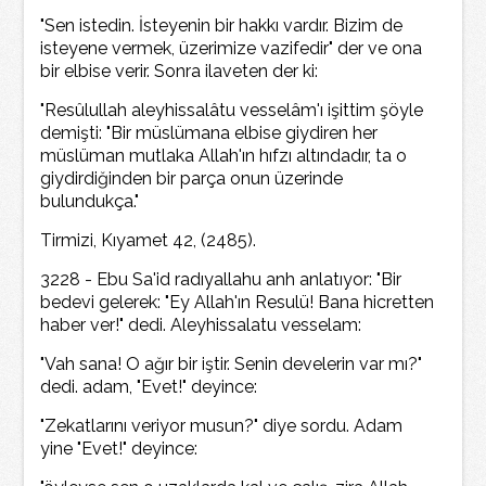
"Sen istedin. İsteyenin bir hakkı vardır. Bizim de
isteyene vermek, üzerimize vazifedir" der ve ona
bir elbise verir. Sonra ilaveten der ki:
"Resûlullah aleyhissalâtu vesselâm'ı işittim şöyle
demişti: "Bir müslümana elbise giydiren her
müslüman mutlaka Allah'ın hıfzı altındadır, ta o
giydirdiğinden bir parça onun üzerinde
bulundukça."
Tirmizi, Kıyamet 42, (2485).
3228 - Ebu Sa'id radıyallahu anh anlatıyor: "Bir
bedevi gelerek: "Ey Allah'ın Resulü! Bana hicretten
haber ver!" dedi. Aleyhissalatu vesselam:
"Vah sana! O ağır bir iştir. Senin develerin var mı?"
dedi. adam, "Evet!" deyince:
"Zekatlarını veriyor musun?" diye sordu. Adam
yine "Evet!" deyince: