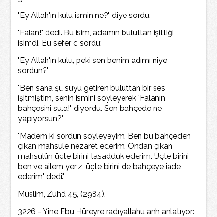
"Ey Allah'ın kulu ismin ne?" diye sordu.
"Falan!" dedi. Bu isim, adamın buluttan işittiği
isimdi. Bu sefer o sordu:
"Ey Allah'ın kulu, peki sen benim adımı niye
sordun?"
"Ben sana şu suyu getiren buluttan bir ses
işitmiştim, senin ismini söyleyerek "Falanın
bahçesini sula!" diyordu. Sen bahçede ne
yapıyorsun?"
"Madem ki sordun söyleyeyim. Ben bu bahçeden
çıkan mahsule nezaret ederim. Ondan çıkan
mahsulün üçte birini tasadduk ederim. Üçte birini
ben ve ailem yeriz, üçte birini de bahçeye iade
ederim" dedi."
Müslim, Zühd 45, (2984).
3226 - Yine Ebu Hüreyre radıyallahu anh anlatıyor: