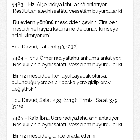
5483 - Hz. Aişe radıyallahu anhâ anlatıyor:
"Resûlullah aleyhissalâtu vesselâm buyurdular ki:
"Bu evlerin yönünü mescidden çevirin. Zira ben,
mescidi ne hayızlı kadına ne de cünüb kimseye
helal kılmıyorum."
Ebu Davud, Taharet 93, (232).
5484 - İbnu Ömer radıyallahu anhüma anlatıyor:
"Resûlullah aleyhissalatu vesselam buyurdular ki:
"Biriniz mescidde iken uyuklayacak olursa,
bulunduğu yerden bir başka yere gidip orayı
değiştirsin."
Ebu Davud, Salat 239, (1119); Tirmizi, Salât 379,
(526).
5485 - Ka'b İbnu Ucre radıyallahu anh anlatıyor:
"Resûlullah aleyhissalatu vesselam buyurdular ki:
"Biriniz mescide gidince orada ellerini