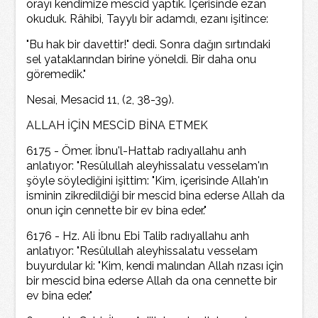
orayı kendimize mescid yaptık. İçerisinde ezan
okuduk. Râhibi, Tayylı bir adamdı, ezanı işitince:
"Bu hak bir davettir!" dedi. Sonra dağın sırtındaki
sel yataklarından birine yöneldi. Bir daha onu
göremedik."
Nesai, Mesacid 11, (2, 38-39).
ALLAH İÇİN MESCİD BİNA ETMEK
6175 - Ömer. İbnu'l-Hattab radıyallahu anh
anlatıyor: "Resûlullah aleyhissalatu vesselam'ın
şöyle söylediğini işittim: "Kim, içerisinde Allah'ın
isminin zikredildiği bir mescid bina ederse Allah da
onun için cennette bir ev bina eder."
6176 - Hz. Ali İbnu Ebi Talib radıyallahu anh
anlatıyor: "Resûlullah aleyhissalatu vesselam
buyurdular ki: "Kim, kendi malından Allah rızası için
bir mescid bina ederse Allah da ona cennette bir
ev bina eder."