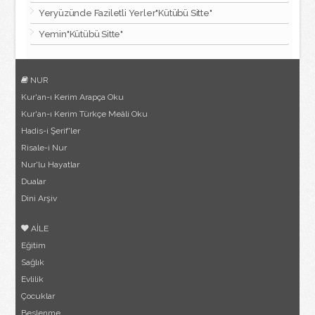
Yeryüzünde Faziletli Yerler"Kütübü Sitte"
Yemin"Kütübü Sitte"
NUR
Kur'an-ı Kerim Arapça Oku
Kur'an-ı Kerim Türkçe Meâli Oku
Hadis-i Şerif'ler
Risale-i Nur
Nur'lu Hayatlar
Dualar
Dini Arşiv
AİLE
Eğitim
Sağlık
Evlilik
Çocuklar
Beslenme