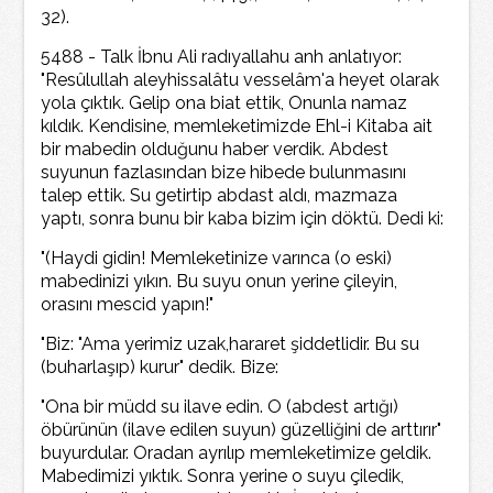
32).
5488 - Talk İbnu Ali radıyallahu anh anlatıyor:
"Resûlullah aleyhissalâtu vesselâm'a heyet olarak
yola çıktık. Gelip ona biat ettik, Onunla namaz
kıldık. Kendisine, memleketimizde Ehl-i Kitaba ait
bir mabedin olduğunu haber verdik. Abdest
suyunun fazlasından bize hibede bulunmasını
talep ettik. Su getirtip abdast aldı, mazmaza
yaptı, sonra bunu bir kaba bizim için döktü. Dedi ki:
"(Haydi gidin! Memleketinize varınca (o eski)
mabedinizi yıkın. Bu suyu onun yerine çileyin,
orasını mescid yapın!"
"Biz: "Ama yerimiz uzak,hararet şiddetlidir. Bu su
(buharlaşıp) kurur" dedik. Bize:
"Ona bir müdd su ilave edin. O (abdest artığı)
öbürünün (ilave edilen suyun) güzelliğini de arttırır"
buyurdular. Oradan ayrılıp memleketimize geldik.
Mabedimizi yıktık. Sonra yerine o suyu çiledik,