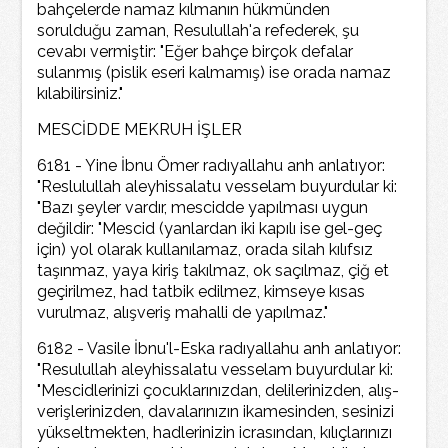
bahçelerde namaz kılmanın hükmünden
sorulduğu zaman, Resulullah'a refederek, şu
cevabı vermiştir: "Eğer bahçe birçok defalar
sulanmış (pislik eseri kalmamış) ise orada namaz
kılabilirsiniz."
MESCİDDE MEKRUH İŞLER
6181 - Yine İbnu Ömer radıyallahu anh anlatıyor:
"Reslulullah aleyhissalatu vesselam buyurdular ki:
"Bazı şeyler vardır, mescidde yapılması uygun
değildir: "Mescid (yanlardan iki kapılı ise gel-geç
için) yol olarak kullanılamaz, orada silah kılıfsız
taşınmaz, yaya kiriş takılmaz, ok saçılmaz, çiğ et
geçirilmez, had tatbik edilmez, kimseye kısas
vurulmaz, alışveriş mahalli de yapılmaz."
6182 - Vasile İbnu'l-Eska radıyallahu anh anlatıyor:
"Resulullah aleyhissalatu vesselam buyurdular ki:
"Mescidlerinizi çocuklarınızdan, delilerinizden, alış-
verişlerinizden, davalarınızın ikamesinden, sesinizi
yükseltmekten, hadlerinizin icrasından, kılıçlarınızı