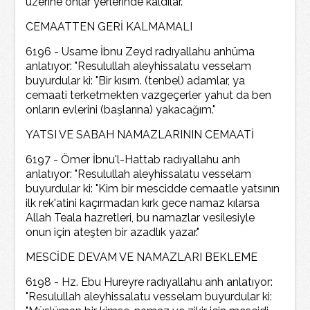
üzerine onlar yerlerinde kaldılar."
CEMAATTEN GERİ KALMAMALI
6196 - Usame İbnu Zeyd radıyallahu anhüma
anlatıyor: "Resulullah aleyhissalatu vesselam
buyurdular ki: "Bir kısım. (tenbel) adamlar, ya
cemaati terketmekten vazgeçerler yahut da ben
onların evlerini (başlarına) yakacağım."
YATSI VE SABAH NAMAZLARININ CEMAATİ
6197 - Ömer İbnu'l-Hattab radıyallahu anh
anlatıyor: "Resulullah aleyhissalatu vesselam
buyurdular ki: "Kim bir mescidde cemaatle yatsının
ilk rek'atini kaçırmadan kırk gece namaz kılarsa
Allah Teala hazretleri, bu namazlar vesilesiyle
onun için ateşten bir azadlık yazar."
MESCİDE DEVAM VE NAMAZLARI BEKLEME
6198 - Hz. Ebu Hureyre radıyallahu anh anlatıyor:
"Resulullah aleyhissalatu vesselam buyurdular ki: