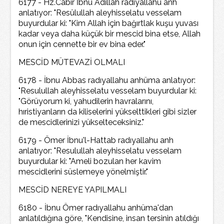
6177 - Hz.Cabir İbnu Adillah radıyallahu anh
anlatıyor: "Resûlullah aleyhisselatu vesselam
buyurdular ki: "Kim Allah için bağırtlak kuşu yuvası
kadar veya daha küçük bir mescid bina etse, Allah
onun için cennette bir ev bina eder."
MESCİD MÜTEVAZİ OLMALI
6178 - İbnu Abbas radıyallahu anhüma anlatıyor:
"Resulullah aleyhisselatu vesselam buyurdular ki:
"Görüyorum ki, yahudilerin havralarını,
hıristiyanların da kiliselerini yükselttikleri gibi sizler
de mescidlerinizi yükselteceksiniz."
6179 - Ömer İbnu'l-Hattab radıyallahu anh
anlatıyor: "Resulullah aleyhisselatu vesselam
buyurdular ki: "Ameli bozulan her kavim
mescidlerini süslemeye yönelmiştir."
MESCİD NEREYE YAPILMALI
6180 - İbnu Ömer radıyallahu anhüma'dan
anlatıldığına göre, "Kendisine, insan tersinin atıldığı