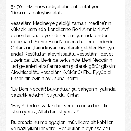
5470 - Hz. Enes radıyallahu anh anlatıyor:
"Resûlullah aleyhissalâtu
vesselâm Medine'ye geldiği zaman, Medine'nin
yüksek kısmında, kendilerine Beni Amr İbni Avf
denen bir kabileye indi. Onların yanında ondört
gece kaldı. Sonra Benî Neccâr'a haber gönderdi.
Onlar kılınçlarını kuşanmış olarak geldiler. Ben (şu
anda) Resûlullah aleyhissalâtu vesselâm'ı devesi
üzerinde; Ebu Bekir de terkisinde, Beni Neccâr'ın
ileri gelenleri etraflarını sarmış olarak görür gibiyim.
Aleyhissalâtu vesselâm, (yükünü) Ebu Eyyûb el-
Ensârî'nin evinin avlusuna indirdi.
"Ey Benî Neccâr! buyurdular, şu bahçenin iyatında
pazarlık edelim!" buyurdu. Onlar:
"Hayır! dediler. Vallahi biz senden onun bedelini
istemiyoruz, Allah'tan istiyoruz !"
Bu arsada hurma ağaçları, müşriklere ait kabirler
ve bazı yıkıntılar vardı. Resûlullah aleyhissalâtu