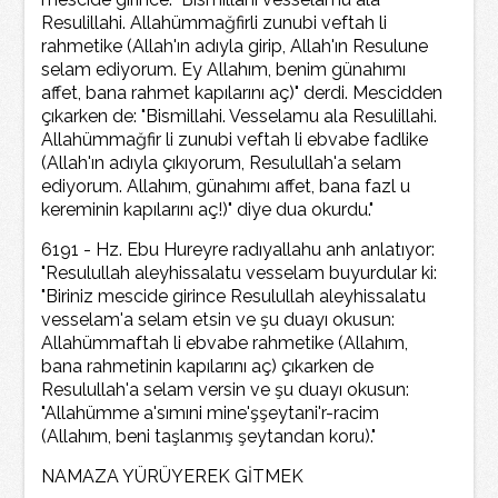
Resulillahi. Allahümmağfirli zunubi veftah li
rahmetike (Allah'ın adıyla girip, Allah'ın Resulune
selam ediyorum. Ey Allahım, benim günahımı
affet, bana rahmet kapılarını aç)" derdi. Mescidden
çıkarken de: "Bismillahi. Vesselamu ala Resulillahi.
Allahümmağfir li zunubi veftah li ebvabe fadlike
(Allah'ın adıyla çıkıyorum, Resulullah'a selam
ediyorum. Allahım, günahımı affet, bana fazl u
kereminin kapılarını aç!)" diye dua okurdu."
6191 - Hz. Ebu Hureyre radıyallahu anh anlatıyor:
"Resulullah aleyhissalatu vesselam buyurdular ki:
"Biriniz mescide girince Resulullah aleyhissalatu
vesselam'a selam etsin ve şu duayı okusun:
Allahümmaftah li ebvabe rahmetike (Allahım,
bana rahmetinin kapılarını aç) çıkarken de
Resulullah'a selam versin ve şu duayı okusun:
"Allahümme a'sımıni mine'şşeytani'r-racim
(Allahım, beni taşlanmış şeytandan koru)."
NAMAZA YÜRÜYEREK GİTMEK