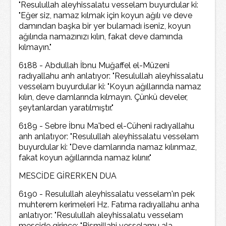
"Resulullah aleyhissalatu vesselam buyurdular ki:
"Eğer siz, namaz kılmak için koyun ağılı ve deve
damından başka bir yer bulamadı iseniz, koyun
ağılında namazınızı kılın, fakat deve damında
kılmayın."
6188 - Abdullah İbnu Muğaffel el-Müzeni
radıyallahu anh anlatıyor: "Resulullah aleyhissalatu
vesselam buyurdular ki: "Koyun ağıllarında namaz
kılın, deve damlarında kılmayın. Çünkü develer,
şeytanlardan yaratılmıştır."
6189 - Sebre İbnu Ma'bed el-Cüheni radıyallahu
anh anlatıyor: "Resulullah aleyhissalatu vesselam
buyurdular ki: "Deve damlarında namaz kılınmaz,
fakat koyun ağıllarında namaz kılınır."
MESCİDE GİRERKEN DUA
6190 - Resulullah aleyhissalatu vesselam'ın pek
muhterem kerimeleri Hz. Fatıma radıyallahu anha
anlatıyor: "Resulullah aleyhissalatu vesselam
mescide girince: "Bismillahi vesselamu ala