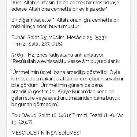
"Kim: Allah'ın rızasını talep ederek bir rnescid inşa
ederse, Allah ona cennette bir ev inşa eder."
Bir diğer rivayette: ".. Allah, onun için, cennette bir
mislini inşa eder" buyrulmuştur.
Buhâri, Salât 65; Müslim, Mesâcid 25, (533);
Tirmizî, Salât 237, (318).
5469 - Hz. Enes radıyallahu anh anlatıyor:
"Resûlullah aleyhissalâtu vesselâm buyurdular ki:
"Ümmetimin ücreti bana arzedilip gösterildi. Öyle
ki mescidden çıkarılıp atılan bir çer-çöpün sevabını
bile gördüm. Ümmetimin günahı da bana
arzedi(lip gösteril)di. Kişiye Kur'an'dan kendine
gelen sure veya ayeti unutmasından daha büyük
bir günah görmedim."
Ebu Dâvud, Salât 16, (461); Tirmizî, Fezâilu'l-Kur'ân
19, (2917).
MESCÎDLERİN İNŞA EDİLMESİ