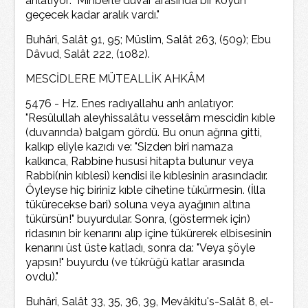
anlatıyor: "Minberle duvar arasında bir koyun
geçecek kadar aralık vardı."
Buhâri, Salât 91, 95; Müslim, Salât 263, (509); Ebu
Dâvud, Salât 222, (1082).
MESCİDLERE MÜTEALLİK AHKÂM
5476 - Hz. Enes radıyallahu anh anlatıyor:
"Resûlullah aleyhissalâtu vesselâm mescidin kıble
(duvarında) balgam gördü. Bu onun ağrına gitti,
kalkıp eliyle kazıdı ve: "Sizden biri namaza
kalkınca, Rabbine hususi hitapta bulunur veya
Rabbi(nin kıblesi) kendisi ile kıblesinin arasındadır.
Öyleyse hiç biriniz kıble cihetine tükürmesin. (İlla
tükürecekse bari) soluna veya ayağının altına
tükürsün!" buyurdular. Sonra, (göstermek için)
ridasının bir kenarını alıp içine tükürerek elbisesinin
kenarını üst üste katladı, sonra da: "Veya şöyle
yapsın!" buyurdu (ve tükrüğü katlar arasında
ovdu)."
Buhâri, Salât 33, 35, 36, 39, Mevâkitu's-Salât 8, el-