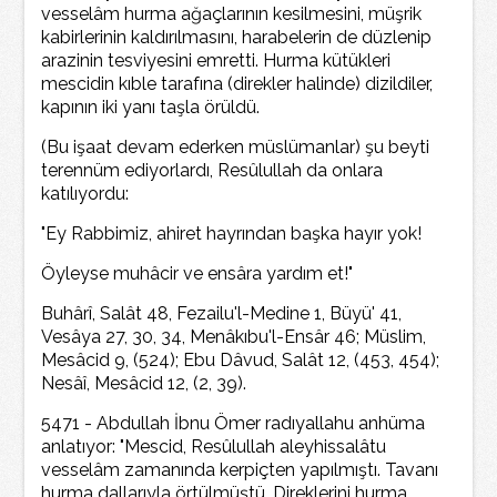
vesselâm hurma ağaçlarının kesilmesini, müşrik
kabirlerinin kaldırılmasını, harabelerin de düzlenip
arazinin tesviyesini emretti. Hurma kütükleri
mescidin kıble tarafına (direkler halinde) dizildiler,
kapının iki yanı taşla örüldü.
(Bu işaat devam ederken müslümanlar) şu beyti
terennüm ediyorlardı, Resûlullah da onlara
katılıyordu:
"Ey Rabbimiz, ahiret hayrından başka hayır yok!
Öyleyse muhâcir ve ensâra yardım et!"
Buhârî, Salât 48, Fezailu'l-Medine 1, Büyü' 41,
Vesâya 27, 30, 34, Menâkıbu'l-Ensâr 46; Müslim,
Mesâcid 9, (524); Ebu Dâvud, Salât 12, (453, 454);
Nesâî, Mesâcid 12, (2, 39).
5471 - Abdullah İbnu Ömer radıyallahu anhüma
anlatıyor: "Mescid, Resûlullah aleyhissalâtu
vesselâm zamanında kerpiçten yapılmıştı. Tavanı
hurma dallarıyla örtülmüştü. Direklerini hurma