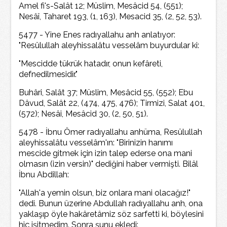
Amel fi's-Salât 12; Müslim, Mesâcid 54, (551);
Nesâî, Taharet 193, (1, 163), Mesacid 35, (2, 52, 53).
5477 - Yine Enes radıyallahu anh anlatıyor:
"Resûlullah aleyhissalâtu vesselâm buyurdular ki:
"Mescidde tükrük hatadır, onun kefâreti,
defnedilmesidir."
Buhâri, Salât 37; Müslim, Mesâcid 55, (552); Ebu
Dâvud, Salât 22, (474, 475, 476); Tirmizi, Salat 401,
(572); Nesâi, Mesâcid 30, (2, 50, 51).
5478 - İbnu Ömer radıyallahu anhüma, Resûlullah
aleyhissalâtu vesselâm'ın: "Birinizin hanımı
mescide gitmek için izin talep ederse ona mani
olmasın (izin versin)" dediğini haber vermişti. Bilâl
İbnu Abdillah:
"Allah'a yemin olsun, biz onlara mani olacağız!"
dedi. Bunun üzerine Abdullah radıyallahu anh, ona
yaklaşıp öyle hakâretâmiz söz sarfetti ki, böylesini
hiç işitmedim. Sonra şunu ekledi: