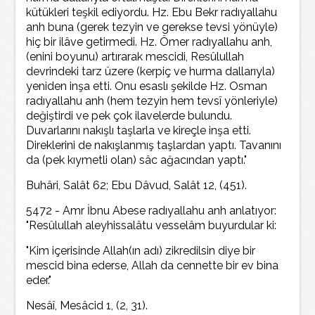
kütükleri teşkil ediyordu. Hz. Ebu Bekr radıyallahu
anh buna (gerek tezyin ve gerekse tevsi yönüyle)
hiç bir ilâve getirmedi. Hz. Ömer radıyallahu anh,
(enini boyunu) artırarak mescidi, Resûlullah
devrindeki tarz üzere (kerpiç ve hurma dallarıyla)
yeniden inşa etti. Onu esaslı şekilde Hz. Osman
radıyallahu anh (hem tezyin hem tevsî yönleriyle)
değiştirdi ve pek çok ilavelerde bulundu.
Duvarlarını nakışlı taşlarla ve kireçle inşa etti.
Direklerini de nakışlanmış taşlardan yaptı. Tavanını
da (pek kıymetli olan) sâc ağacından yaptı."
Buhâri, Salât 62; Ebu Dâvud, Salât 12, (451).
5472 - Amr İbnu Abese radıyallahu anh anlatıyor:
"Resûlullah aleyhissalâtu vesselâm buyurdular ki:
"Kim içerisinde Allah(ın adı) zikredilsin diye bir
mescid bina ederse, Allah da cennette bir ev bina
eder."
Nesâî, Mesâcid 1, (2, 31).