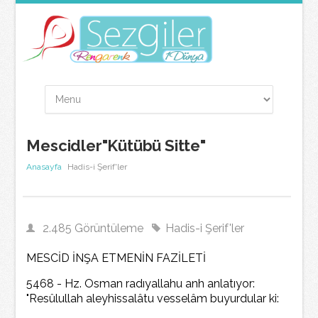
Mescidler"Kütübü Sitte"
Anasayfa
Hadis-i Şerif'ler
2.485 Görüntüleme
Hadis-i Şerif'ler
MESCİD İNŞA ETMENİN FAZİLETİ
5468 - Hz. Osman radıyallahu anh anlatıyor:
"Resûlullah aleyhissalâtu vesselâm buyurdular ki: