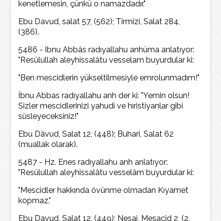
kenetlemesin, çünkü o namazdadır."
Ebu Davud, salat 57, (562); Tirmizi, Salat 284,
(386).
5486 - İbnu Abbâs radıyallahu anhüma anlatıyor:
"Resûlullah aleyhissalâtu vesselam buyurdular ki:
"Ben mescidlerin yükseltilmesiyle emrolunmadım!"
İbnu Abbas radıyallahu anh der ki: "Yemin olsun!
Sizler mescidlerinizi yahudi ve hıristiyanlar gibi
süsleyeceksiniz!"
Ebu Dâvud, Salat 12, (448); Buhari, Salat 62
(muallak olarak).
5487 - Hz. Enes radıyallahu anh anlatıyor:
"Resûlullah aleyhissalâtu vesselâm buyurdular ki:
"Mescidler hakkında övünme olmadan Kıyamet
kopmaz."
Ebu Davud, Salat 12, (449); Nesai, Mesacid 2, (2,