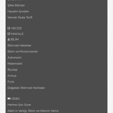
Şifalı Bitkiler
Hayatın İçinden
Yemek Pasta Tarifi
VECİZE
MAKALE
BİLİM
Bilimsel Haberler
Bilim ve Müslümanlık
Astronomi
Matematik
Biyoloji
Kimya
Fizik
Doğadaki Bilimsel Harikalar
VİDEO
Herkes İçin Siyer
Allah'ın Varlığı, Bilim ve Ateizm Serisi