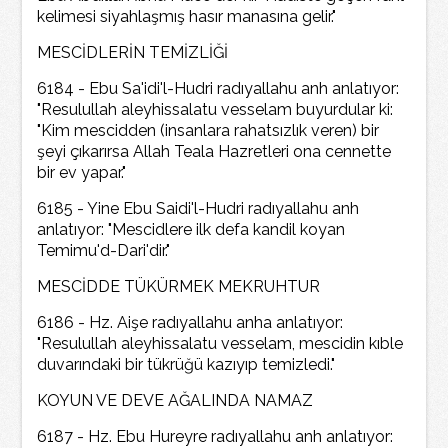
kelimesi siyahlaşmış hasır manasına gelir."
MESCİDLERİN TEMİZLİĞİ
6184 - Ebu Sa'idi'l-Hudri radıyallahu anh anlatıyor:
"Resulullah aleyhissalatu vesselam buyurdular ki:
"Kim mescidden (insanlara rahatsızlık veren) bir
şeyi çıkarırsa Allah Teala Hazretleri ona cennette
bir ev yapar."
6185 - Yine Ebu Saidi'l-Hudri radıyallahu anh
anlatıyor: "Mescidlere ilk defa kandil koyan
Temimu'd-Dari'dir."
MESCİDDE TÜKÜRMEK MEKRUHTUR
6186 - Hz. Aişe radıyallahu anha anlatıyor:
"Resulullah aleyhissalatu vesselam, mescidin kıble
duvarındaki bir tükrüğü kazıyıp temizledi."
KOYUN VE DEVE AĞALINDA NAMAZ
6187 - Hz. Ebu Hureyre radıyallahu anh anlatıyor: