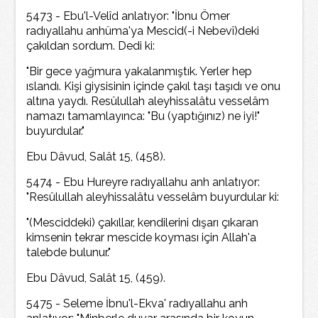
5473 - Ebu'l-Velîd anlatıyor: "İbnu Ömer
radıyallahu anhüma'ya Mescid(-i Nebevî)deki
çakıldan sordum. Dedi ki:
"Bir gece yağmura yakalanmıştık. Yerler hep
ıslandı. Kişi giysisinin içinde çakıl taşı taşıdı ve onu
altına yaydı. Resûlullah aleyhissalâtu vesselâm
namazı tamamlayınca: "Bu (yaptığınız) ne iyi!"
buyurdular."
Ebu Dâvud, Salât 15, (458).
5474 - Ebu Hureyre radıyallahu anh anlatıyor:
"Resûlullah aleyhissalâtu vesselâm buyurdular ki:
"(Mesciddeki) çakıllar, kendilerini dışarı çıkaran
kimsenin tekrar mescide koyması için Allah'a
talebde bulunur."
Ebu Dâvud, Salât 15, (459).
5475 - Seleme İbnu'l-Ekva' radıyallahu anh