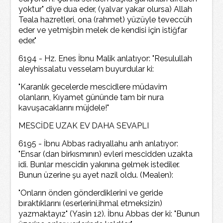
yoktur" diye dua eder, (yalvar yakar olursa) Allah
Teala hazretleri, ona (rahmet) yüzüyle teveccüh
eder ve yetmişbin melek de kendisi için istiğfar
eder."
6194 - Hz. Enes İbnu Malik anlatıyor: "Resulullah
aleyhissalatu vesselam buyurdular ki:
"Karanlık gecelerde mescidlere müdavim
olanların, Kıyamet gününde tam bir nura
kavuşacaklarını müjdele!"
MESCİDE UZAK EV DAHA SEVAPLI
6195 - İbnu Abbas radıyallahu anh anlatıyor:
"Ensar (dan birkısmının) evleri mescidden uzakta
idi. Bunlar mescidin yakınına gelmek istediler.
Bunun üzerine şu ayet nazil oldu. (Mealen):
"Onların önden gönderdiklerini ve geride
bıraktıklarını (eserlerini,ihmal etmeksizin)
yazmaktayız" (Yasin 12). İbnu Abbas der ki: "Bunun