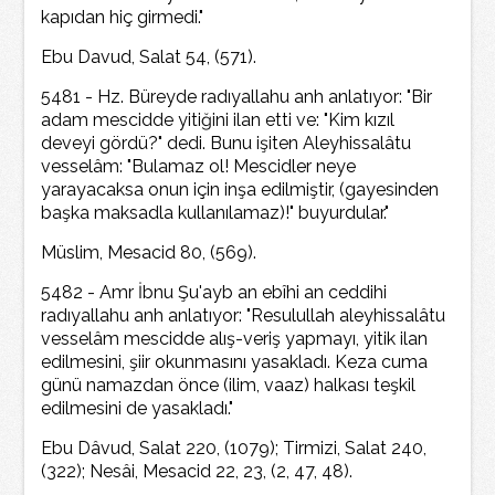
kapıdan hiç girmedi."
Ebu Davud, Salat 54, (571).
5481 - Hz. Büreyde radıyallahu anh anlatıyor: "Bir
adam mescidde yitiğini ilan etti ve: "Kim kızıl
deveyi gördü?" dedi. Bunu işiten Aleyhissalâtu
vesselâm: "Bulamaz ol! Mescidler neye
yarayacaksa onun için inşa edilmiştir, (gayesinden
başka maksadla kullanılamaz)!" buyurdular."
Müslim, Mesacid 80, (569).
5482 - Amr İbnu Şu'ayb an ebîhi an ceddihi
radıyallahu anh anlatıyor: "Resulullah aleyhissalâtu
vesselâm mescidde alış-veriş yapmayı, yitik ilan
edilmesini, şiir okunmasını yasakladı. Keza cuma
günü namazdan önce (ilim, vaaz) halkası teşkil
edilmesini de yasakladı."
Ebu Dâvud, Salat 220, (1079); Tirmizi, Salat 240,
(322); Nesâi, Mesacid 22, 23, (2, 47, 48).