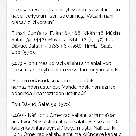
"Ben sana Resûlullah aleyhissalâtu vesselâm'dan
haber veriyorum; sen ise durmuş, "Vallahi mani
olacağız" diyorsun!"
Buhari, Cum'a 12, Ezân 162, 166, Nikâh 116; Müslim,
Salât 134, (442); Muvatta, Kıble 12, (1, 197); Ebu
Dâvud, Salat 53, (566, 567, 568); Tirmizi, Salât
400, (570).
5479 - İbnu Mes'ud radıyallahu anh anlatıyor:
"Resûlullah aleyhissalâtu vesselâm buyurdular ki:
"Kadının odasındaki namazı holündeki
namazından üstündür. Mahda'ındaki namazı ise
odasındaki namazından üstündür."
Ebu Dâvud, Salat 54, (570).
5480 - Nâfi, İbnu Ömer radıyallahu anhüma'dan
anlatıyor: "Resûlullah aleyhissalâtu vesselâm: "Bu
kapıyı kadınlara ayırsak" buyurmuştu. Nâfi der ki:
"İbnu Ömer radıyallahu anhüma, ölünceye kadar o