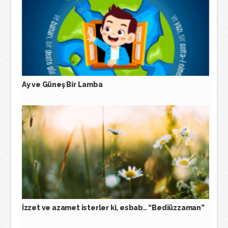
Ay ve Güneş Bir Lamba
İzzet ve azamet isterler ki, esbab.. “Bediüzzaman”