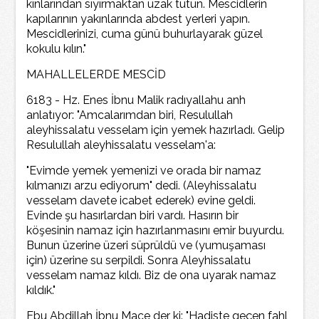
kınlarından sıyırmaktan uzak tutun. Mescidlerin
kapılarının yakınlarında abdest yerleri yapın.
Mescidlerinizi, cuma günü buhurlayarak güzel
kokulu kılın."
MAHALLELERDE MESCİD
6183 - Hz. Enes İbnu Malik radıyallahu anh
anlatıyor: "Amcalarımdan biri, Resulullah
aleyhissalatu vesselam için yemek hazırladı. Gelip
Resulullah aleyhissalatu vesselam'a:
"Evimde yemek yemenizi ve orada bir namaz
kılmanızı arzu ediyorum" dedi. (Aleyhissalatu
vesselam davete icabet ederek) evine geldi.
Evinde şu hasırlardan biri vardı. Hasırın bir
köşesinin namaz için hazırlanmasını emir buyurdu.
Bunun üzerine üzeri süprüldü ve (yumuşaması
için) üzerine su serpildi. Sonra Aleyhissalatu
vesselam namaz kıldı. Biz de ona uyarak namaz
kıldık."
Ebu Abdillah İbnu Mace der ki: "Hadiste geçen fahl