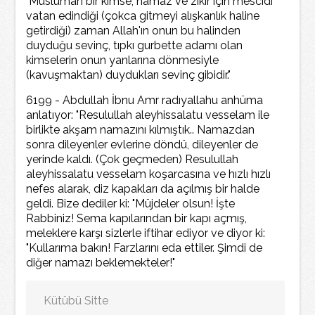
"Müslüman bir kimse, namaz ve zikir için mescidi
vatan edindiği (çokca gitmeyi alışkanlık haline
getirdiği) zaman Allah'ın onun bu halinden
duyduğu sevinç, tıpkı gurbette adamı olan
kimselerin onun yanlarına dönmesiyle
(kavuşmaktan) duydukları sevinç gibidir."
6199 - Abdullah İbnu Amr radıyallahu anhüma
anlatıyor: "Resulullah aleyhissalatu vesselam ile
birlikte akşam namazını kılmıştık.. Namazdan
sonra dileyenler evlerine döndü, dileyenler de
yerinde kaldı. (Çok geçmeden) Resulullah
aleyhissalatu vesselam koşarcasına ve hızlı hızlı
nefes alarak, diz kapakları da açılmış bir halde
geldi. Bize dediler ki: "Müjdeler olsun! İşte
Rabbiniz! Sema kapılarından bir kapı açmış,
meleklere karşı sizlerle iftihar ediyor ve diyor ki:
"Kullarıma bakın! Farzlarını eda ettiler. Şimdi de
diğer namazı beklemekteler!"
Kütübü Sitte