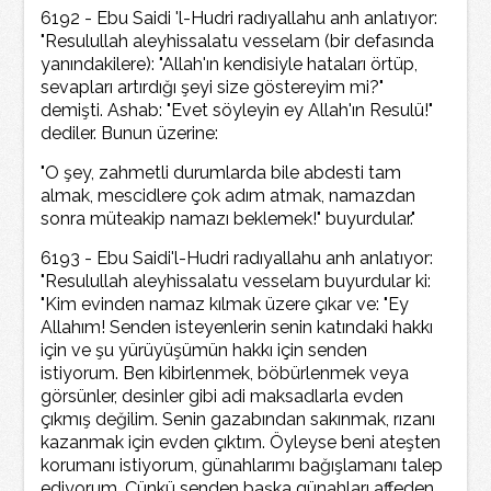
6192 - Ebu Saidi 'l-Hudri radıyallahu anh anlatıyor:
"Resulullah aleyhissalatu vesselam (bir defasında
yanındakilere): "Allah'ın kendisiyle hataları örtüp,
sevapları artırdığı şeyi size göstereyim mi?"
demişti. Ashab: "Evet söyleyin ey Allah'ın Resulü!"
dediler. Bunun üzerine:
"O şey, zahmetli durumlarda bile abdesti tam
almak, mescidlere çok adım atmak, namazdan
sonra müteakip namazı beklemek!" buyurdular."
6193 - Ebu Saidi'l-Hudri radıyallahu anh anlatıyor:
"Resulullah aleyhissalatu vesselam buyurdular ki:
"Kim evinden namaz kılmak üzere çıkar ve: "Ey
Allahım! Senden isteyenlerin senin katındaki hakkı
için ve şu yürüyüşümün hakkı için senden
istiyorum. Ben kibirlenmek, böbürlenmek veya
görsünler, desinler gibi adi maksadlarla evden
çıkmış değilim. Senin gazabından sakınmak, rızanı
kazanmak için evden çıktım. Öyleyse beni ateşten
korumanı istiyorum, günahlarımı bağışlamanı talep
ediyorum. Çünkü senden başka günahları affeden