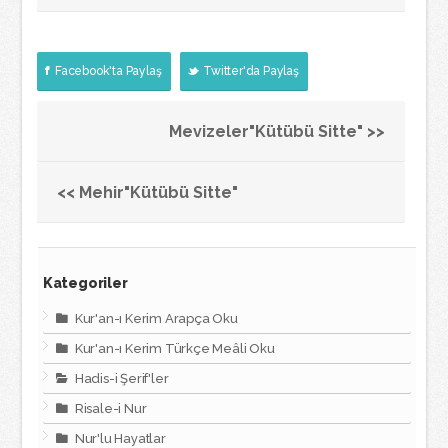
Facebook'ta Paylaş
Twitter'da Paylaş
Mevizeler"Kütübü Sitte" >>
<< Mehir"Kütübü Sitte"
Kategoriler
Kur'an-ı Kerim Arapça Oku
Kur'an-ı Kerim Türkçe Meâli Oku
Hadis-i Şerif'ler
Risale-i Nur
Nur'lu Hayatlar