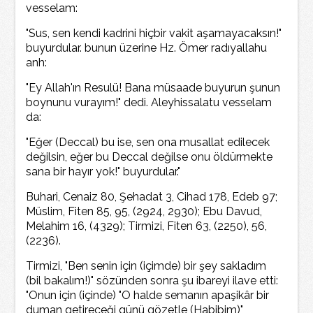
vesselam:
"Sus, sen kendi kadrini hiçbir vakit aşamayacaksın!"
buyurdular. bunun üzerine Hz. Ömer radıyallahu
anh:
"Ey Allah'ın Resulü! Bana müsaade buyurun şunun
boynunu vurayım!" dedi. Aleyhissalatu vesselam
da:
"Eğer (Deccal) bu ise, sen ona musallat edilecek
değilsin, eğer bu Deccal değilse onu öldürmekte
sana bir hayır yok!" buyurdular."
Buhari, Cenaiz 80, Şehadat 3, Cihad 178, Edeb 97;
Müslim, Fiten 85, 95, (2924, 2930); Ebu Davud,
Melahim 16, (4329); Tirmizi, Fiten 63, (2250), 56,
(2236).
Tirmizi, "Ben senin için (içimde) bir şey sakladım
(bil bakalım!)" sözünden sonra şu ibareyi ilave etti:
"Onun için (içinde) "O halde semanın apaşikâr bir
duman getireceği günü gözetle (Habibim)"