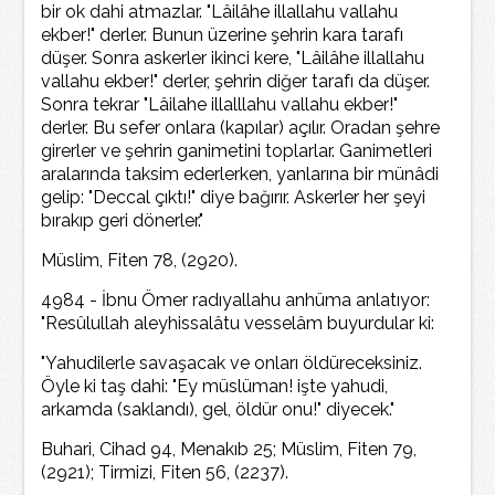
bir ok dahi atmazlar. "Lâilâhe illallahu vallahu
ekber!" derler. Bunun üzerine şehrin kara tarafı
düşer. Sonra askerler ikinci kere, "Lâilâhe illallahu
vallahu ekber!" derler, şehrin diğer tarafı da düşer.
Sonra tekrar "Lâilahe illalllahu vallahu ekber!"
derler. Bu sefer onlara (kapılar) açılır. Oradan şehre
girerler ve şehrin ganimetini toplarlar. Ganimetleri
aralarında taksim ederlerken, yanlarına bir münâdi
gelip: "Deccal çıktı!" diye bağırır. Askerler her şeyi
bırakıp geri dönerler."
Müslim, Fiten 78, (2920).
4984 - İbnu Ömer radıyallahu anhüma anlatıyor:
"Resûlullah aleyhissalâtu vesselâm buyurdular ki:
"Yahudilerle savaşacak ve onları öldüreceksiniz.
Öyle ki taş dahi: "Ey müslüman! işte yahudi,
arkamda (saklandı), gel, öldür onu!" diyecek."
Buhari, Cihad 94, Menakıb 25; Müslim, Fiten 79,
(2921); Tirmizi, Fiten 56, (2237).