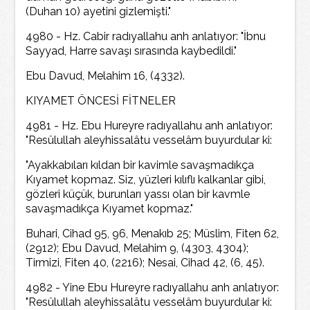
(Duhan 10) ayetini gizlemişti."
4980 - Hz. Cabir radıyallahu anh anlatıyor: "İbnu
Sayyad, Harre savaşı sırasında kaybedildi."
Ebu Davud, Melahim 16, (4332).
KIYAMET ÖNCESİ FİTNELER
4981 - Hz. Ebu Hureyre radıyallahu anh anlatıyor:
"Resûlullah aleyhissalâtu vesselâm buyurdular ki:
"Ayakkabıları kıldan bir kavimle savaşmadıkça
Kıyamet kopmaz. Siz, yüzleri kılıflı kalkanlar gibi,
gözleri küçük, burunları yassı olan bir kavmle
savaşmadıkça Kıyamet kopmaz."
Buhari, Cihad 95, 96, Menakıb 25; Müslim, Fiten 62,
(2912); Ebu Davud, Melahim 9, (4303, 4304);
Tirmizi, Fiten 40, (2216); Nesai, Cihad 42, (6, 45).
4982 - Yine Ebu Hureyre radıyallahu anh anlatıyor:
"Resûlullah aleyhissalâtu vesselâm buyurdular ki: