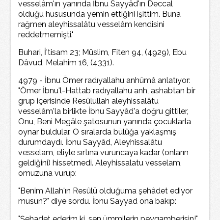
vesselâm'ın yanında İbnu Sayyâd'ın Deccal
olduğu hususunda yemin ettiğini işittim. Buna
rağmen aleyhissalâtu vesselâm kendisini
reddetmemişti."
Buhari, İ'tisam 23; Müslim, Fiten 94, (4929), Ebu
Dâvud, Melahim 16, (4331).
4979 - İbnu Ömer radıyallahu anhümâ anlatıyor:
"Ömer İbnu'l-Hattab radıyallahu anh, ashabtan bir
grup içerisinde Resûlullah aleyhissalâtu
vesselâm'la birlikte İbnu Sayyâd'a doğru gittiler,
Onu, Beni Megâle şatosunun yanında çocuklarla
oynar buldular. O sıralarda bülûğa yaklaşmış
durumdaydı. İbnu Sayyâd, Aleyhissalâtu
vesselam, eliyle sırtına vuruncaya kadar (onların
geldiğini) hissetmedi. Aleyhissalatu vesselam,
omuzuna vurup:
"Benim Allah'ın Resûlü olduğuma şehâdet ediyor
musun?" diye sordu. İbnu Sayyad ona bakıp:
"Şehadet ederim ki, sen ümmilerin peygamberisin!"