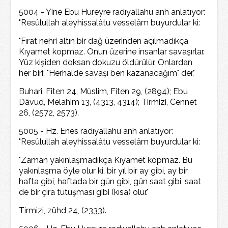
5004 - Yine Ebu Hureyre radıyallahu anh anlatıyor:
"Resûlullah aleyhissalâtu vesselâm buyurdular ki:
"Fırat nehri altın bir dağ üzerinden açılmadıkça
Kıyamet kopmaz. Onun üzerine insanlar savaşırlar.
Yüz kişiden doksan dokuzu öldürülür. Onlardan
her biri: "Herhalde savaşı ben kazanacağım" der."
Buhari, Fiten 24, Müslim, Fiten 29, (2894); Ebu
Dâvud, Melahim 13, (4313, 4314); Tirmizi, Cennet
26, (2572, 2573).
5005 - Hz. Enes radıyallahu anh anlatıyor:
"Resûlullah aleyhissalâtu vesselâm buyurdular ki:
"Zaman yakınlaşmadıkça Kıyamet kopmaz. Bu
yakınlaşma öyle olur ki, bir yıl bir ay gibi, ay bir
hafta gibi, haftada bir gün gibi, gün saat gibi, saat
de bir çıra tutuşması gibi (kısa) olur."
Tirmizi, zühd 24, (2333).