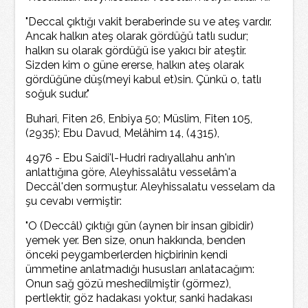
"Deccal çıktığı vakit beraberinde su ve ateş vardır.
Ancak halkın ateş olarak gördüğü tatlı sudur;
halkın su olarak gördüğü ise yakıcı bir ateştir.
Sizden kim o güne ererse, halkın ateş olarak
gördüğüne düş(meyi kabul et)sin. Çünkü o, tatlı
soğuk sudur."
Buhari, Fiten 26, Enbiya 50; Müslim, Fiten 105,
(2935); Ebu Davud, Melâhim 14, (4315),
4976 - Ebu Saidi'l-Hudri radıyallahu anh'ın
anlattığına göre, Aleyhissalâtu vesselâm'a
Deccâl'den sormuştur. Aleyhissalatu vesselam da
şu cevabı vermiştir:
"O (Deccâl) çıktığı gün (aynen bir insan gibidir)
yemek yer. Ben size, onun hakkında, benden
önceki peygamberlerden hiçbirinin kendi
ümmetine anlatmadığı hususları anlatacağım:
Onun sağ gözü meshedilmiştir (görmez),
pertlektir, göz hadakası yoktur, sanki hadakası