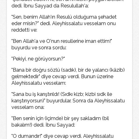
dedi. İbnu Sayyad da Resulullah'a:
"Sen, benim Allah'ın Resulü olduğuma şehadet
eder misin?" dedi. Aleyhissalatu vesselam onu
reddetti ve:
"Ben Allah'a ve O'nun resullerine iman ettim!"
buyurdu ve sonra sordu:
"Pekiyi, ne görüyorsun?"
"Bana bir doğru sözlü (sadık), bir de yalancı (kâzib)
gelmektedir" diye cevap verdi. Bunun üzerine
Aleyhissalatu vesselam:
"Sana bu iş karıştırıldı! (Sıdkı kizb; kizbi sıdk ile
karıştırıyorsun)" buyurdular. Sonra da Aleyhissalatu
vesselam ona:
"Ben senin için (içimde) bir şey sakladım (bil
bakalım!) dedi. İbnu Sayyad:
"O dumandır!" diye cevap verdi. Aleyhissalatu