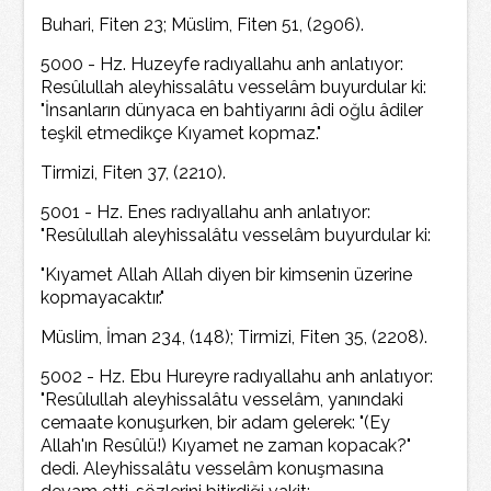
Buhari, Fiten 23; Müslim, Fiten 51, (2906).
5000 - Hz. Huzeyfe radıyallahu anh anlatıyor:
Resûlullah aleyhissalâtu vesselâm buyurdular ki:
"İnsanların dünyaca en bahtiyarını âdi oğlu âdiler
teşkil etmedikçe Kıyamet kopmaz."
Tirmizi, Fiten 37, (2210).
5001 - Hz. Enes radıyallahu anh anlatıyor:
"Resûlullah aleyhissalâtu vesselâm buyurdular ki:
"Kıyamet Allah Allah diyen bir kimsenin üzerine
kopmayacaktır."
Müslim, İman 234, (148); Tirmizi, Fiten 35, (2208).
5002 - Hz. Ebu Hureyre radıyallahu anh anlatıyor:
"Resûlullah aleyhissalâtu vesselâm, yanındaki
cemaate konuşurken, bir adam gelerek: "(Ey
Allah'ın Resûlü!) Kıyamet ne zaman kopacak?"
dedi. Aleyhissalâtu vesselâm konuşmasına