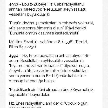
4993 - Ebu'z-Zübeyr, Hz. Câbir radıyallahu
anh'tan naklediyor: "Resûlullah aleyhissalâtu
vesselâm buyurdular ki:
"Bugün doğmuş (canlı olan) hiçbir nefis yoktur ki,
yüz sene sonra ölmemiş olsun." (Râvi der ki:)
"Bununla ömrün kısalması kastedilmiştir."
Müslim, Fezailu's-sahâbe 218, (2538); Tirmizi,
Fiten 64, (2251).
4994 - Hz. Enes radıyallahu anh anlatıyor: "Bir
adam Resûlullah aleyhissalâtu vesselâm'a:
"Kıyamet ne zaman kopacak?" diye sormuştu.
Aleyhissalâtu vesselâm bir müddet sükuttan
sonra yanında duran Ezd-i Şenûe kabilesine
mensup bir çocuğa bakıp:
"Bu delikanlı pir-i fâni olmadan önce Kıyametiniz
kopacaktır!" buyurdular.
Hz. Enes radıyallahu anh der ki: "Çocuk o gün