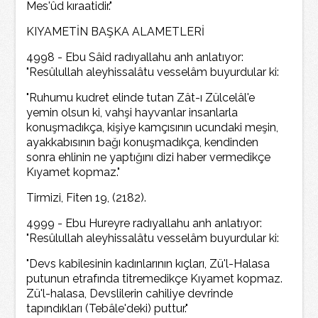
Mes'ûd kıraatidir."
KIYAMETİN BAŞKA ALAMETLERİ
4998 - Ebu Sâid radıyallahu anh anlatıyor:
"Resûlullah aleyhissalâtu vesselâm buyurdular ki:
"Ruhumu kudret elinde tutan Zât-ı Zülcelâl'e
yemin olsun ki, vahşi hayvanlar insanlarla
konuşmadıkça, kişiye kamçısının ucundaki meşin,
ayakkabısının bağı konuşmadıkça, kendinden
sonra ehlinin ne yaptığını dizi haber vermedikçe
Kıyamet kopmaz."
Tirmizi, Fiten 19, (2182).
4999 - Ebu Hureyre radıyallahu anh anlatıyor:
"Resûlullah aleyhissalâtu vesselâm buyurdular ki:
"Devs kabilesinin kadınlarının kıçları, Zü'l-Halasa
putunun etrafında titremedikçe Kıyamet kopmaz.
Zü'l-halasa, Devslilerin cahiliye devrinde
tapındıkları (Tebâle'deki) puttur."