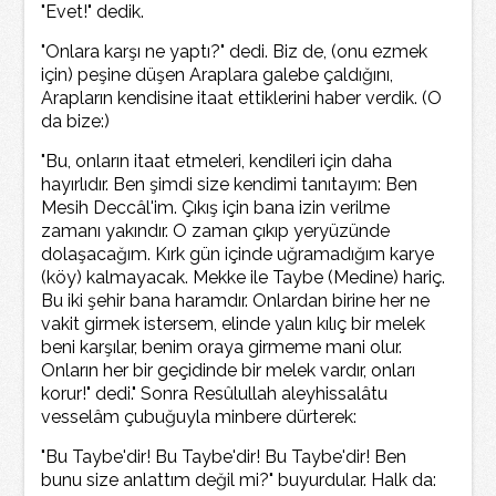
"Evet!" dedik.
"Onlara karşı ne yaptı?" dedi. Biz de, (onu ezmek
için) peşine düşen Araplara galebe çaldığını,
Arapların kendisine itaat ettiklerini haber verdik. (O
da bize:)
"Bu, onların itaat etmeleri, kendileri için daha
hayırlıdır. Ben şimdi size kendimi tanıtayım: Ben
Mesih Deccâl'im. Çıkış için bana izin verilme
zamanı yakındır. O zaman çıkıp yeryüzünde
dolaşacağım. Kırk gün içinde uğramadığım karye
(köy) kalmayacak. Mekke ile Taybe (Medine) hariç.
Bu iki şehir bana haramdır. Onlardan birine her ne
vakit girmek istersem, elinde yalın kılıç bir melek
beni karşılar, benim oraya girmeme mani olur.
Onların her bir geçidinde bir melek vardır, onları
korur!" dedi." Sonra Resûlullah aleyhissalâtu
vesselâm çubuğuyla minbere dürterek:
"Bu Taybe'dir! Bu Taybe'dir! Bu Taybe'dir! Ben
bunu size anlattım değil mi?" buyurdular. Halk da: