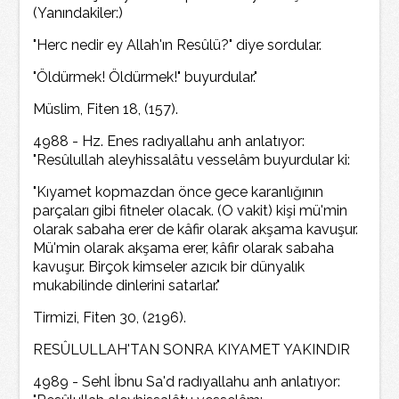
(Yanındakiler:)
"Herc nedir ey Allah'ın Resûlü?" diye sordular.
"Öldürmek! Öldürmek!" buyurdular."
Müslim, Fiten 18, (157).
4988 - Hz. Enes radıyallahu anh anlatıyor:
"Resûlullah aleyhissalâtu vesselâm buyurdular ki:
"Kıyamet kopmazdan önce gece karanlığının
parçaları gibi fitneler olacak. (O vakit) kişi mü'min
olarak sabaha erer de kâfir olarak akşama kavuşur.
Mü'min olarak akşama erer, kâfir olarak sabaha
kavuşur. Birçok kimseler azıcık bir dünyalık
mukabilinde dinlerini satarlar."
Tirmizi, Fiten 30, (2196).
RESÛLULLAH'TAN SONRA KIYAMET YAKINDIR
4989 - Sehl İbnu Sa'd radıyallahu anh anlatıyor: