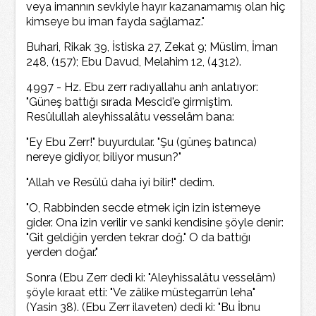
veya imannın sevkiyle hayır kazanamamış olan hiç
kimseye bu iman fayda sağlamaz."
Buhari, Rikak 39, İstiska 27, Zekat 9; Müslim, İman
248, (157); Ebu Davud, Melahim 12, (4312).
4997 - Hz. Ebu zerr radıyallahu anh anlatıyor:
"Güneş battığı sırada Mescid'e girmiştim.
Resûlullah aleyhissalâtu vesselâm bana:
"Ey Ebu Zerr!" buyurdular. "Şu (güneş batınca)
nereye gidiyor, biliyor musun?"
"Allah ve Resûlü daha iyi bilir!" dedim.
"O, Rabbinden secde etmek için izin istemeye
gider. Ona izin verilir ve sanki kendisine şöyle denir:
"Git geldiğin yerden tekrar doğ." O da battığı
yerden doğar."
Sonra (Ebu Zerr dedi ki: "Aleyhissalâtu vesselâm)
şöyle kıraat etti: "Ve zâlike müstegarrün leha"
(Yasin 38). (Ebu Zerr ilaveten) dedi ki: "Bu İbnu