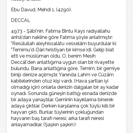
Ebu Davud, Mehdi 1, (4290).
DECCAL
4973 - Şâbi'nin, Fatıma Bintu Kays radıyallahu
anhâ'dan nakline göre Fatıma şöyle anlatmıştır:
"Resûlullah aleyhissalâtu vesselâm buyurdular ki:
"Temimu'd-Dâri hıristiyan bir kimse idi. Gelip biat
etti ve müslüman oldu. O, benim Mesih
Deccâl'den anlattığıma uygun olan bir rivayette
bulundu. Bana anlattığına göre, Temim, bir gemiye
binip denize açılmıştır. Yanında Lahm ve Cüzâm
kabilelerinden otuz kişi vardı. (Hava şartları iyi
olmadığı için) onlarla denizin dalgaları bir ay kadar
oynadı. Sonunda güneşin battığı esnada denizde
bir adaya yanaştılar. Geminin kayıklarına binerek
adaya çıktılar. Derken karşılarına çok tüylü kıllı bir
hayvan çıktı. Bunlar, tüylerinin çokluğundan
hayvanın baş tarafı neresi, arka tarafı neresi
anlayamadılar. (Şaşkın şaşkın:)