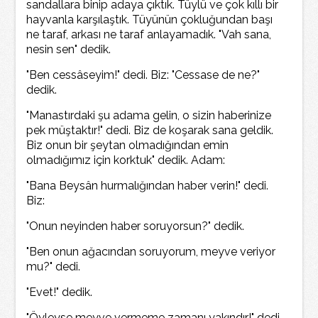
sandallara binip adaya çıktık. Tüylü ve çok kıllı bir
hayvanla karşılaştık. Tüyünün çokluğundan başı
ne taraf, arkası ne taraf anlayamadık. "Vah sana,
nesin sen" dedik.
"Ben cessâseyim!" dedi. Biz: "Cessase de ne?"
dedik.
"Manastırdaki şu adama gelin, o sizin haberinize
pek müştaktır!" dedi. Biz de koşarak sana geldik.
Biz onun bir şeytan olmadığından emin
olmadığımız için korktuk" dedik. Adam:
"Bana Beysân hurmalığından haber verin!" dedi.
Biz:
"Onun neyinden haber soruyorsun?" dedik.
"Ben onun ağacından soruyorum, meyve veriyor
mu?" dedi.
"Evet!" dedik.
"Öyleyse meyve vermeme zamanı yakındır!" dedi.