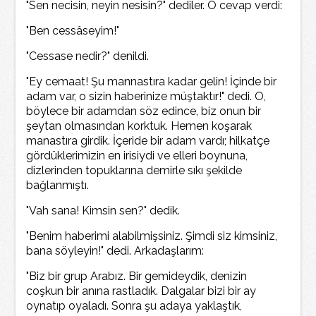
"Sen necisin, neyin nesisin?" dediler. O cevap verdi:
"Ben cessâseyim!"
"Cessase nedir?" denildi.
"Ey cemaat! Şu mannastıra kadar gelin! İçinde bir
adam var, o sizin haberinize müştaktır!" dedi. O,
böylece bir adamdan söz edince, biz onun bir
şeytan olmasından korktuk. Hemen koşarak
manastıra girdik. İçeride bir adam vardı; hilkatçe
gördüklerimizin en irisiydi ve elleri boynuna,
dizlerinden topuklarına demirle sıkı şekilde
bağlanmıştı.
"Vah sana! Kimsin sen?" dedik.
"Benim haberimi alabilmişsiniz. Şimdi siz kimsiniz,
bana söyleyin!" dedi. Arkadaşlarım:
"Biz bir grup Arabız. Bir gemideydik, denizin
coşkun bir anına rastladık. Dalgalar bizi bir ay
oynatıp oyaladı. Sonra şu adaya yaklaştık,