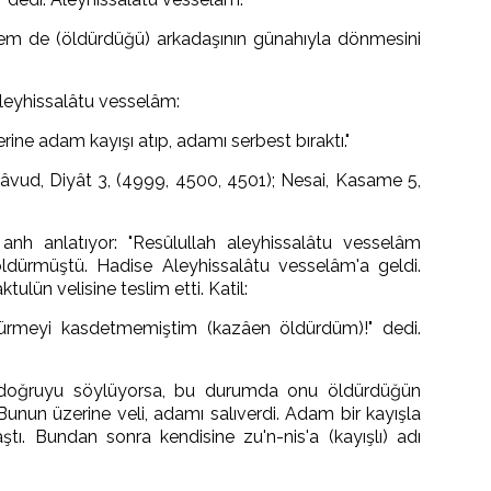
m de (öldürdüğü) arkadaşının günahıyla dönmesini
Aleyhissalâtu vesselâm:
rine adam kayışı atıp, adamı serbest bıraktı."
vud, Diyât 3, (4999, 4500, 4501); Nesai, Kasame 5,
nh anlatıyor: "Resûlullah aleyhissalâtu vesselâm
dürmüştü. Hadise Aleyhissalâtu vesselâm'a geldi.
tulün velisine teslim etti. Katil:
dürmeyi kasdetmemiştim (kazâen öldürdüm)!" dedi.
doğruyu söylüyorsa, bu durumda onu öldürdüğün
Bunun üzerine veli, adamı salıverdi. Adam bir kayışla
aştı. Bundan sonra kendisine zu'n-nis'a (kayışlı) adı