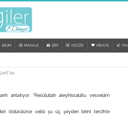
BİLİM
MAKALE
ŞİİR
VECİZE
HİKAYE
TAV
erif'ler
nh anlatıyor: "Resûlullah aleyhissalâtu vesselâm
e) öldürülürse velisi şu üç şeyden birini tercihte