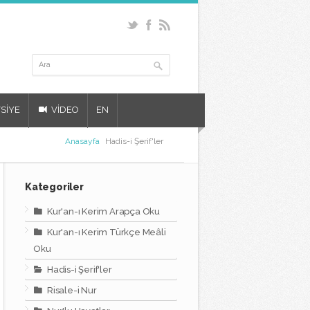
SİYE
VİDEO
EN
Anasayfa
Hadis-i Şerif'ler
Kategoriler
Kur'an-ı Kerim Arapça Oku
Kur'an-ı Kerim Türkçe Meâli
Oku
Hadis-i Şerif'ler
Risale-i Nur