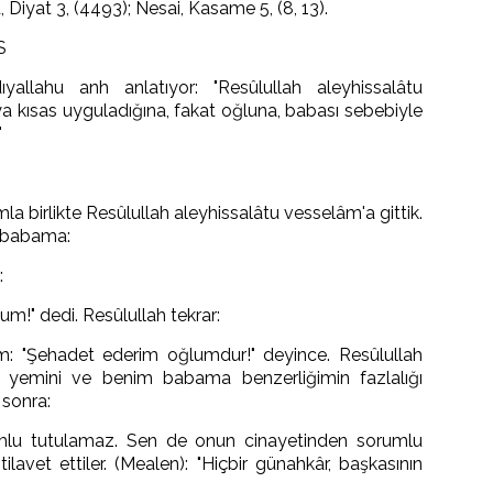
, Diyat 3, (4493); Nesai, Kasame 5, (8, 13).
S
allahu anh anlatıyor: "Resûlullah aleyhissalâtu
a kısas uyguladığına, fakat oğluna, babası sebebiyle
"
a birlikte Resûlullah aleyhissalâtu vesselâm'a gittik.
m babama:
:
m!" dedi. Resûlullah tekrar:
m: "Şehadet ederim oğlumdur!" deyince. Resûlullah
 yemini ve benim babama benzerliğimin fazlalığı
sonra:
rumlu tutulamaz. Sen de onun cinayetinden sorumlu
lavet ettiler. (Mealen): "Hiçbir günahkâr, başkasının