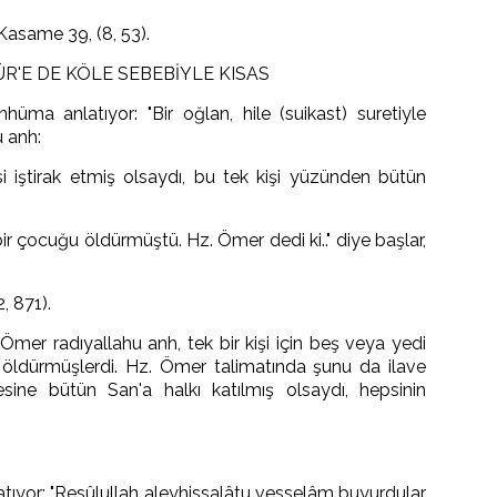
Kasame 39, (8, 53).
ÜR'E DE KÖLE SEBEBİYLE KISAS
ma anlatıyor: "Bir oğlan, hile (suikast) suretiyle
 anh:
i iştirak etmiş olsaydı, bu tek kişi yüzünden bütün
 bir çocuğu öldürmüştü. Hz. Ömer dedi ki.." diye başlar,
, 871).
Ömer radıyallahu anh, tek bir kişi için beş veya yedi
rini öldürmüşlerdi. Hz. Ömer talimatında şunu da ilave
esine bütün San'a halkı katılmış olsaydı, hepsinin
tıyor: "Resûlullah aleyhissalâtu vesselâm buyurdular