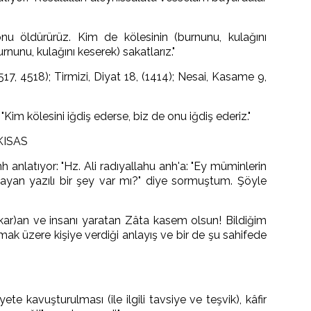
onu öldürürüz. Kim de kölesinin (burnunu, kulağını
rnunu, kulağını keserek) sakatlarız."
17, 4518); Tirmizi, Diyat 18, (1414); Nesai, Kasame 9,
"Kim kölesini iğdiş ederse, biz de onu iğdiş ederiz."
KISAS
anlatıyor: "Hz. Ali radıyallahu anh'a: "Ey müminlerin
mayan yazılı bir şey var mı?" diye sormuştum. Şöyle
çıkar)an ve insanı yaratan Zâta kasem olsun! Bildiğim
lamak üzere kişiye verdiği anlayış ve bir de şu sahifede
riyete kavuşturulması (ile ilgili tavsiye ve teşvik), kâfir