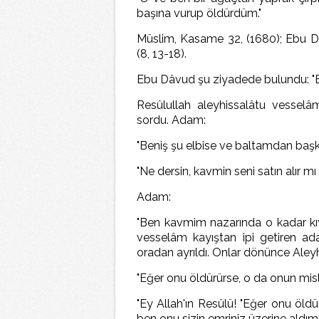
başına vurup öldürdüm."
Müslim, Kasame 32, (1680); Ebu Dâ
(8, 13-18).
Ebu Dâvud şu ziyadede bulundu: "
Resûlullah aleyhissalâtu vesselâ
sordu. Adam:
"Beniş şu elbise ve baltamdan başk
"Ne dersin, kavmin seni satın alır mı
Adam:
"Ben kavmim nazarında o kadar kıym
vesselâm kayıştan ipi getiren ad
oradan ayrıldı. Onlar dönünce Aley
"Eğer onu öldürürse, o da onun misli
"Ey Allah'ın Resûlü! "Eğer onu öldü
ben onu sizin emriniz üzerine aldım