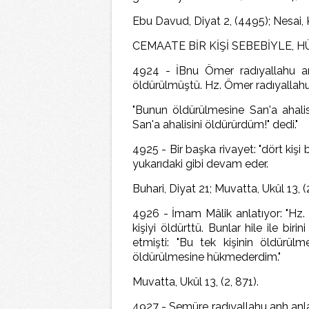
Ebu Davud, Diyat 2, (4495); Nesai, 
CEMAATE BİR KİŞİ SEBEBİYLE, H
4924 - İBnu Ömer radıyallahu anhü
öldürülmüştü. Hz. Ömer radıyallahu
"Bunun öldürülmesine San'a ahalis
San'a ahalisini öldürürdüm!" dedi."
4925 - Bir başka rivayet: "dört kişi
yukarıdaki gibi devam eder.
Buhari, Diyat 21; Muvatta, Ukûl 13, (2
4926 - İmam Mâlik anlatıyor: "Hz. 
kişiyi öldürttü. Bunlar hile ile bi
etmişti: "Bu tek kişinin öldürülm
öldürülmesine hükmederdim."
Muvatta, Ukûl 13, (2, 871).
4927 - Semüre radıyallahu anh anla