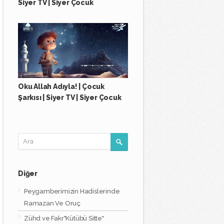
Siyer TV | Siyer Çocuk
Oku Allah Adıyla! | Çocuk
Şarkısı | Siyer TV | Siyer Çocuk
Diğer
Peygamberimizin Hadislerinde
Ramazan Ve Oruç
Zühd ve Fakr"Kütübü Sitte"