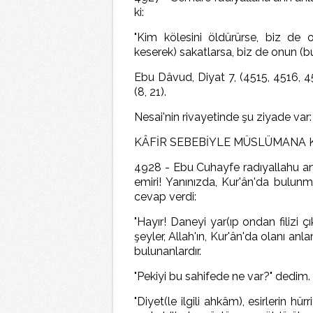
ki:
"Kim kölesini öldürürse, biz de 
keserek) sakatlarsa, biz de onun (bu
Ebu Dâvud, Diyat 7, (4515, 4516, 45
(8, 21).
Nesai'nin rivayetinde şu ziyade var: 
KÂFİR SEBEBİYLE MÜSLÜMANA 
4928 - Ebu Cuhayfe radıyallahu anh 
emiri! Yanınızda, Kur'ân'da bulun
cevap verdi:
"Hayır! Daneyi yar(ıp ondan filizi 
şeyler, Allah'ın, Kur'ân'da olanı an
bulunanlardır.
"Pekiyi bu sahifede ne var?" dedim.
"Diyet(le ilgili ahkâm), esirlerin hür