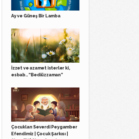
Ay ve Güneş Bir Lamba
İzzet ve azamet isterler ki,
esbab.. “Bediüzzaman”
Çocukları Severdi Peygamber
Efendimiz | Çocuk Şarkısı |