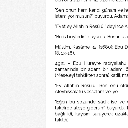
"Sen onun hem kendi günahı ve he
istemiyor musun?" buyurdu. Adam:
"Evet ey Allah'ın Resûlü!" deyince 
"Bu iş böyledir!" buyurdu. Bunun üze
Müslim, Kasâme 32, (1680); Ebu Dâ
(8, 13-18).
4921 - Ebu Hureyre radıyallahu a
zamanında bir adam bir adamı öl
(Meseleyi tahkikten sonra) katili, mak
"Ey Allah'ın Resûlü! Ben onu öl
Aleyhissalatu vesselam veliye:
"Eğen bu sözünde sâdık ise ve 
takdirde ateşe gidersin!" buyurdu. 
bağlı idi, kayışını sürüyerek uzakl
takıldı."