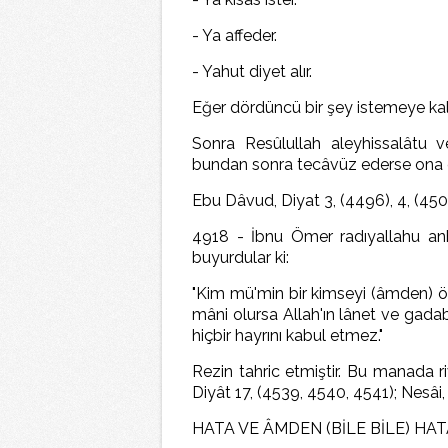
- Ya affeder.
- Yahut diyet alır.
Eğer dördüncü bir şey istemeye kal
Sonra Resûlullah aleyhissalâtu v
bundan sonra tecâvüz ederse ona el
Ebu Dâvud, Diyat 3, (4496), 4, (4504
4918 - İbnu Ömer radıyallahu anh
buyurdular ki:
"Kim mü'min bir kimseyi (âmden) öl
mâni olursa Allah'ın lânet ve gadab
hiçbir hayrını kabul etmez."
Rezin tahric etmiştir. Bu manada r
Diyât 17, (4539, 4540, 4541); Nesâi,
HATA VE ÂMDEN (BİLE BİLE) HA