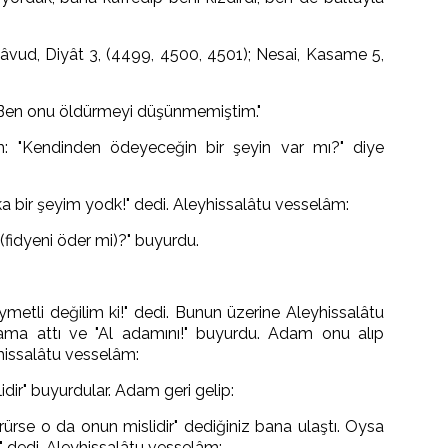
vud, Diyât 3, (4499, 4500, 4501); Nesai, Kasame 5,
Ben onu öldürmeyi düşünmemiştim."
m: "Kendinden ödeyeceğin bir şeyin var mı?" diye
a bir şeyim yodk!" dedi. Aleyhissalâtu vesselâm:
 (fidyeni öder mi)?" buyurdu.
etli değilim ki!" dedi. Bunun üzerine Aleyhissalâtu
ama attı ve "Al adamını!" buyurdu. Adam onu alıp
hissalâtu vesselâm:
dir" buyurdular. Adam geri gelip:
rürse o da onun mislidir" dediğiniz bana ulaştı. Oysa
" dedi. Aleyhissalâtu vesselâm: