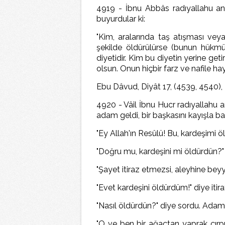
4919 - İbnu Abbâs radıyallahu an
buyurdular ki:
"Kim, aralarında taş atışması v
şekilde öldürülürse (bunun hükmü
diyetidir. Kim bu diyetin yerine get
olsun. Onun hiçbir farz ve nafile hay
Ebu Dâvud, Diyât 17, (4539, 4540), 
4920 - Vâil İbnu Hucr radıyallahu a
adam geldi, bir başkasını kayışla ba
"Ey Allah'ın Resûlü! Bu, kardeşimi ö
"Doğru mu, kardeşini mi öldürdün?"
"Şayet itiraz etmezsi, aleyhine beyyi
"Evet kardeşini öldürdüm!" diye itir
"Nasıl öldürdün?" diye sordu. Adam 
"O ve ben bir ağaçtan yaprak çırpı