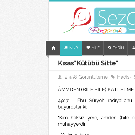
NUR
AİLE
TARİH
Kısas"Kütübü Sitte"
2.458 Görüntüleme
Hadis-i Ş
ÂMMDEN (BİLE BİLE) KATLETME
4917 - Ebu Şüryeh radıyallahu a
buyurdular ki:
"Kim haksız yere, âmden (bile bil
muhayyerdir:
- Ya kısas ister.