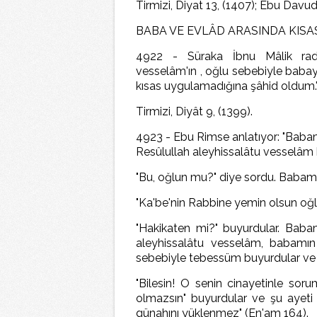
Tirmizi, Diyat 13, (1407); Ebu Davud
BABA VE EVLÂD ARASINDA KISA
4922 - Süraka İbnu Mâlik radıy
vesselâm'ın , oğlu sebebiyle babay
kısas uygulamadığına şâhid oldum.
Tirmizi, Diyât 9, (1399).
4923 - Ebu Rimse anlatıyor: "Babaml
Resûlullah aleyhissalâtu vesselâ
"Bu, oğlun mu?" diye sordu. Babam
"Ka'be'nin Rabbine yemin olsun oğlu
"Hakikaten mi?" buyurdular. Baba
aleyhissalâtu vesselâm, babamın
sebebiyle tebessüm buyurdular ve 
"Bilesin! O senin cinayetinle so
olmazsın" buyurdular ve şu ayeti ti
günahını yüklenmez" (En'am 164).