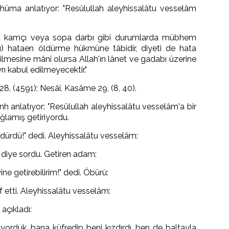
hüma anlatıyor: "Resûlullah aleyhissalâtu vesselâm
eya kamçı veya sopa darbı gibi durumlarda mübhem
) hataen öldürme hükmüne tâbidir, diyeti de hata
irilmesine mâni olursa Allah'ın lânet ve gadabı üzerine
rı kabul edilmeyecektir."
28, (4591); Nesâi, Kasâme 29, (8, 40).
nh anlatıyor: "Resûlullah aleyhissalâtu vesselâm'a bir
ğlamış getiriyordu.
ldürdü!" dedi. Aleyhissalâtu vesselâm:
 diye sordu. Getiren adam:
ne getirebilirim!" dedi. Öbürü:
af etti. Aleyhissalâtu vesselâm:
açıkladı:
yorduk, bana küfredip beni kızdırdı, ben de baltayla