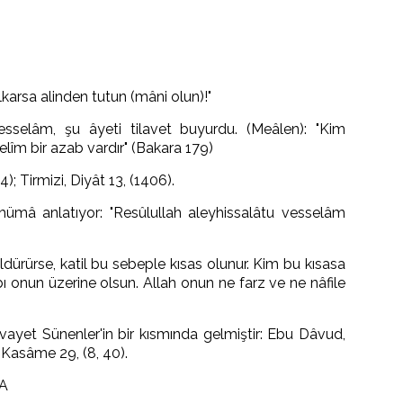
karsa alinden tutun (mâni olun)!"
esselâm, şu âyeti tilavet buyurdu. (Meâlen): "Kim
îm bir azab vardır" (Bakara 179)
); Tirmizi, Diyât 13, (1406).
ümâ anlatıyor: "Resûlullah aleyhissalâtu vesselâm
dürürse, katil bu sebeple kısas olunur. Kim bu kısasa
ı onun üzerine olsun. Allah onun ne farz ve ne nâfile
ivayet Sünenler'in bir kısmında gelmiştir: Ebu Dâvud,
 Kasâme 29, (8, 40).
TA