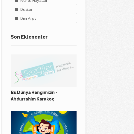
Nur'lu Hayatlar
Dualar
Dini Arşiv
Son Eklenenler
Bu Dünya Hangimizin -
Abdurrahim Karakoç