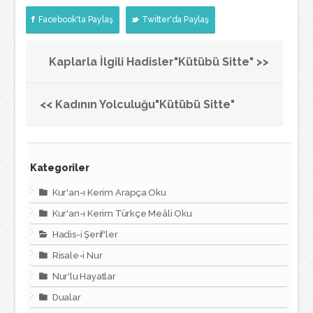
Facebook'ta Paylaş
Twitter'da Paylaş
Kaplarla İlgili Hadisler"Kütübü Sitte" >>
<< Kadının Yolculuğu"Kütübü Sitte"
Kategoriler
Kur'an-ı Kerim Arapça Oku
Kur'an-ı Kerim Türkçe Meâli Oku
Hadis-i Şerif'ler
Risale-i Nur
Nur'lu Hayatlar
Dualar