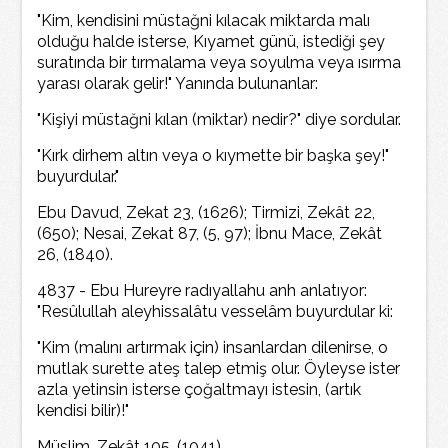
"Kim, kendisini müstağni kılacak miktarda malı
olduğu halde isterse, Kıyamet günü, istediği şey
suratında bir tırmalama veya soyulma veya ısırma
yarası olarak gelir!" Yanında bulunanlar:
"Kişiyi müstağni kılan (miktar) nedir?" diye sordular.
"Kırk dirhem altın veya o kıymette bir başka şey!"
buyurdular."
Ebu Davud, Zekat 23, (1626); Tirmizi, Zekât 22,
(650); Nesai, Zekat 87, (5, 97); İbnu Mace, Zekât
26, (1840).
4837 - Ebu Hureyre radıyallahu anh anlatıyor:
"Resûlullah aleyhissalâtu vesselâm buyurdular ki:
"Kim (malını artırmak için) insanlardan dilenirse, o
mutlak surette ateş talep etmiş olur. Öyleyse ister
azla yetinsin isterse çoğaltmayı istesin, (artık
kendisi bilir)!"
Müslim, Zekât 105, (1041).