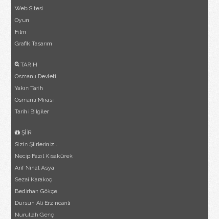
Web Sitesi
Oyun
Film
Grafik Tasarım
TARİH
Osmanlı Devleti
Yakın Tarih
Osmanlı Mirası
Tarihi Bilgiler
ŞİİR
Sizin Şiirleriniz..
Necip Fazıl Kısakürek
Arif Nihat Asya
Sezai Karakoç
Bedirhan Gökçe
Dursun Ali Erzincanlı
Nurullah Genç