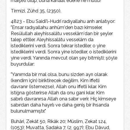
maişeti olup, buna kanaat edene ne mutlu!"
Tirmizi, Zühd 35, (2350).
4823 - Ebu Saidi'l-Hudrî radıyallahu anh anlatıyor:
"Ensar radıyallahu anhüm'den bazı kimseler,
Resûlullah aleyhissalâtu vesselâm'dan bir şeyler
talep ettiler. Aleyhissalâtu vesselâm da
istediklerini verdi. Sonra tekrar istediler, o yine
istediklerini verdi. Sonra yine istediler, o istediklerini
yine verdi. Yanında mevcut olan şey bitmişti; şöyle
buyurdular:
"Yanımda bir mal olsa, bunu sizden ayrı olarak
(kendim için) biriktirecek değilim. Kim iffetli
davranır (istemezse), Allah onu iffetli kılar. Kim
istiğna gösterirse Allah da onu gani kılar. Kim
sabırlı davranırsa Allah ona sabır verir. Hiç kimseye
sabırdan daha hayırlı ve daha geniş bir ihsanda
bulunulmamıştır."
Buhâri, Zekât 50, Rikâk 20; Müslim, Zekat 124,
(1053); Muvatta, Sadaka 7, (2, 997); Ebu Dâvud,