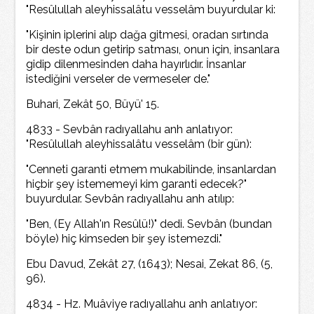
"Resûlullah aleyhissalâtu vesselâm buyurdular ki:
"Kişinin iplerini alıp dağa gitmesi, oradan sırtında
bir deste odun getirip satması, onun için, insanlara
gidip dilenmesinden daha hayırlıdır. İnsanlar
istediğini verseler de vermeseler de."
Buhari, Zekât 50, Büyü' 15.
4833 - Sevbân radıyallahu anh anlatıyor:
"Resûlullah aleyhissalâtu vesselâm (bir gün):
"Cenneti garanti etmem mukabilinde, insanlardan
hiçbir şey istememeyi kim garanti edecek?"
buyurdular. Sevbân radıyallahu anh atılıp:
"Ben, (Ey Allah'ın Resûlü!)" dedi. Sevbân (bundan
böyle) hiç kimseden bir şey istemezdi."
Ebu Davud, Zekât 27, (1643); Nesai, Zekat 86, (5,
96).
4834 - Hz. Muâviye radıyallahu anh anlatıyor: