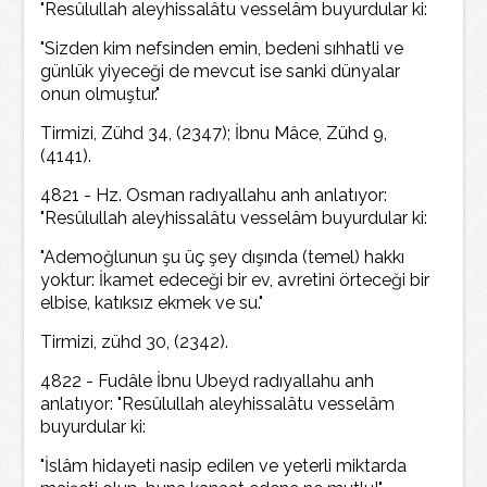
"Resûlullah aleyhissalâtu vesselâm buyurdular ki:
"Sizden kim nefsinden emin, bedeni sıhhatli ve
günlük yiyeceği de mevcut ise sanki dünyalar
onun olmuştur."
Tirmizi, Zühd 34, (2347); İbnu Mâce, Zühd 9,
(4141).
4821 - Hz. Osman radıyallahu anh anlatıyor:
"Resûlullah aleyhissalâtu vesselâm buyurdular ki:
"Ademoğlunun şu üç şey dışında (temel) hakkı
yoktur: İkamet edeceği bir ev, avretini örteceği bir
elbise, katıksız ekmek ve su."
Tirmizi, zühd 30, (2342).
4822 - Fudâle İbnu Ubeyd radıyallahu anh
anlatıyor: "Resûlullah aleyhissalâtu vesselâm
buyurdular ki:
"İslâm hidayeti nasip edilen ve yeterli miktarda