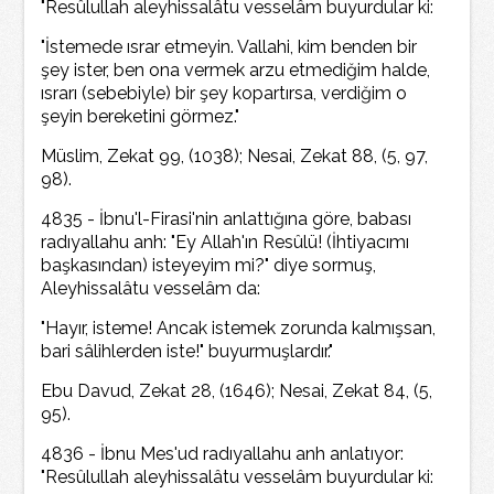
"Resûlullah aleyhissalâtu vesselâm buyurdular ki:
"İstemede ısrar etmeyin. Vallahi, kim benden bir
şey ister, ben ona vermek arzu etmediğim halde,
ısrarı (sebebiyle) bir şey kopartırsa, verdiğim o
şeyin bereketini görmez."
Müslim, Zekat 99, (1038); Nesai, Zekat 88, (5, 97,
98).
4835 - İbnu'l-Firasi'nin anlattığına göre, babası
radıyallahu anh: "Ey Allah'ın Resûlü! (İhtiyacımı
başkasından) isteyeyim mi?" diye sormuş,
Aleyhissalâtu vesselâm da:
"Hayır, isteme! Ancak istemek zorunda kalmışsan,
bari sâlihlerden iste!" buyurmuşlardır."
Ebu Davud, Zekat 28, (1646); Nesai, Zekat 84, (5,
95).
4836 - İbnu Mes'ud radıyallahu anh anlatıyor:
"Resûlullah aleyhissalâtu vesselâm buyurdular ki: