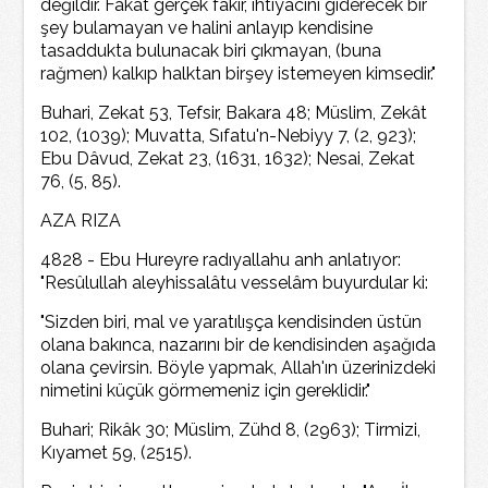
değildir. Fakat gerçek fakir, ihtiyacını giderecek bir
şey bulamayan ve halini anlayıp kendisine
tasaddukta bulunacak biri çıkmayan, (buna
rağmen) kalkıp halktan birşey istemeyen kimsedir."
Buhari, Zekat 53, Tefsir, Bakara 48; Müslim, Zekât
102, (1039); Muvatta, Sıfatu'n-Nebiyy 7, (2, 923);
Ebu Dâvud, Zekat 23, (1631, 1632); Nesai, Zekat
76, (5, 85).
AZA RIZA
4828 - Ebu Hureyre radıyallahu anh anlatıyor:
"Resûlullah aleyhissalâtu vesselâm buyurdular ki:
"Sizden biri, mal ve yaratılışça kendisinden üstün
olana bakınca, nazarını bir de kendisinden aşağıda
olana çevirsin. Böyle yapmak, Allah'ın üzerinizdeki
nimetini küçük görmemeniz için gereklidir."
Buhari; Rikâk 30; Müslim, Zühd 8, (2963); Tirmizi,
Kıyamet 59, (2515).