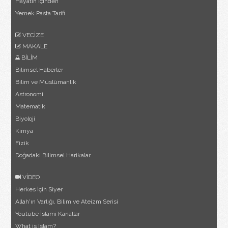
Hayatın İçinden
Yemek Pasta Tarifi
VECİZE
MAKALE
BİLİM
Bilimsel Haberler
Bilim ve Müslümanlık
Astronomi
Matematik
Biyoloji
Kimya
Fizik
Doğadaki Bilimsel Harikalar
VİDEO
Herkes İçin Siyer
Allah'ın Varlığı, Bilim ve Ateizm Serisi
Youtube İslami Kanallar
What is Islam?