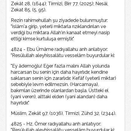
Zekât 28, (1644); Tirmizi, Birr 77, (2025); Nesâi,
Zekat 85, (5, 95).
Rezin rahimehullah şu ziyadede bulunmuştur:
"İslâm'a girip, yeterli miktarla rızıklandırılan ve
verdiği bu miktara Allah'ın kanaat etmeyi nasip
ettiği kimse kurtuluşa ermiştir."
4824 - Ebu Ümâme radıyallahu anh anlatıyor:
"Resûlullah aleyhissalâtu vesselâm buyurdular ki:
"Ey âdemoğlu! Eğer fazla malını Allah yolunda
harcarsan bu senin için daha hayırlıdır, kendine
saklarsan senin için zararlıdır. Kefâf (yeterli miktar)
sebebiyle levm edilmezsin. (Harcamaya),
bakımları üzerinde olanlardan başla. Üstteki el
(yani veren), alttaki elden (yani alandan) daha
hayırlıdır."
Müslim, Zekât 97, (1036), Tirmizi, Zühd 32, (2344).
4825 - Hz. Ömer radıyallahu anh anlatıyor:
"Resûlullah aleyhissalâtu vesselâm buyurdular ki: