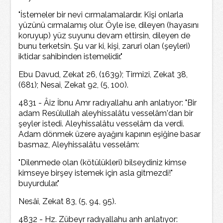
"İstemeler bir nevi cırmalamalardır. Kişi onlarla
yüzünü cırmalamış olur. Öyle ise, dileyen (hayasını
koruyup) yüz suyunu devam ettirsin, dileyen de
bunu terketsin. Şu var ki, kişi, zaruri olan (şeyleri)
iktidar sahibinden istemelidir."
Ebu Davud, Zekat 26, (1639); Tirmizi, Zekat 38,
(681); Nesai, Zekat 92, (5, 100).
4831 - Âiz İbnu Amr radıyallahu anh anlatıyor: "Bir
adam Resûlullah aleyhissalâtu vesselâm'dan bir
şeyler istedi. Aleyhissalâtu vesselâm da verdi.
Adam dönmek üzere ayağını kapının eşiğine basar
basmaz, Aleyhissalâtu vesselâm:
"Dilenmede olan (kötülükleri) bilseydiniz kimse
kimseye birşey istemek için asla gitmezdi!"
buyurdular."
Nesâi, Zekat 83, (5, 94, 95).
4832 - Hz. Zübeyr radıyallahu anh anlatıyor: