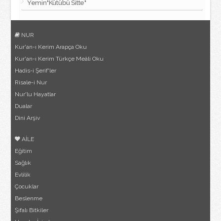
Yemin"Kütübü Sitte"
NUR
Kur'an-ı Kerim Arapça Oku
Kur'an-ı Kerim Türkçe Meâli Oku
Hadis-i Şerif'ler
Risale-i Nur
Nur'lu Hayatlar
Dualar
Dini Arşiv
AİLE
Eğitim
Sağlık
Evlilik
Çocuklar
Beslenme
Şifalı Bitkiler