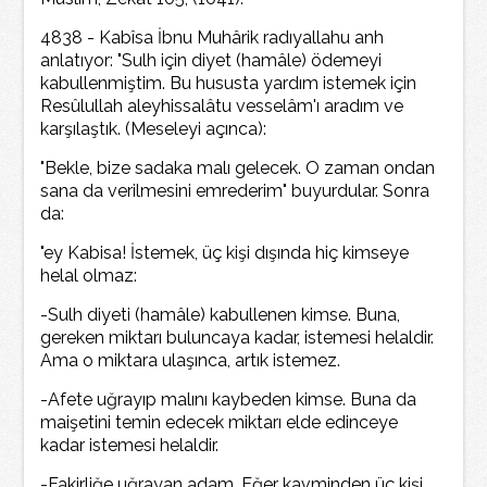
4838 - Kabîsa İbnu Muhârik radıyallahu anh
anlatıyor: "Sulh için diyet (hamâle) ödemeyi
kabullenmiştim. Bu hususta yardım istemek için
Resûlullah aleyhissalâtu vesselâm'ı aradım ve
karşılaştık. (Meseleyi açınca):
"Bekle, bize sadaka malı gelecek. O zaman ondan
sana da verilmesini emrederim" buyurdular. Sonra
da:
"ey Kabisa! İstemek, üç kişi dışında hiç kimseye
helal olmaz:
-Sulh diyeti (hamâle) kabullenen kimse. Buna,
gereken miktarı buluncaya kadar, istemesi helaldir.
Ama o miktara ulaşınca, artık istemez.
-Afete uğrayıp malını kaybeden kimse. Buna da
maişetini temin edecek miktarı elde edinceye
kadar istemesi helaldir.
-Fakirliğe uğrayan adam. Eğer kavminden üç kişi,