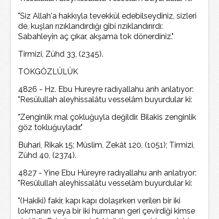
"Siz Allah'a hakkıyla tevekkül edebilseydiniz, sizleri
de, kuşları rızıklandırdığı gibi rızıklandırırdı:
Sabahleyin aç çıkar, akşama tok dönerdiniz."
Tirmizi, Zühd 33, (2345).
TOKGÖZLÜLÜK
4826 - Hz. Ebu Hureyre radıyallahu anh anlatıyor:
"Resûlullah aleyhissalâtu vesselâm buyurdular ki:
"Zenginlik mal çokluğuyla değildir. Bilakis zenginlik
göz tokluğuyladır."
Buhari, Rikak 15; Müslim, Zekât 120, (1051); Tirmizi,
Zühd 40, (2374).
4827 - Yine Ebu Hüreyre radıyallahu anh anlatıyor:
"Resûlullah aleyhissalâtu vesselâm buyurdular ki:
"(Hakiki) fakir, kapı kapı dolaşırken verilen bir iki
lokmanın veya bir iki hurmanın geri çevirdiği kimse