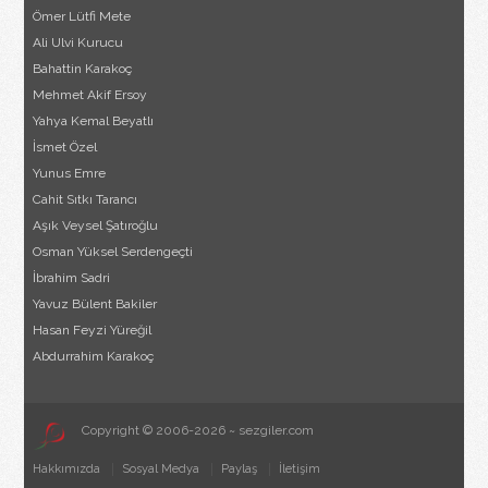
Ömer Lütfi Mete
Ali Ulvi Kurucu
Bahattin Karakoç
Mehmet Akif Ersoy
Yahya Kemal Beyatlı
İsmet Özel
Yunus Emre
Cahit Sıtkı Tarancı
Aşık Veysel Şatıroğlu
Osman Yüksel Serdengeçti
İbrahim Sadri
Yavuz Bülent Bakiler
Hasan Feyzi Yüreğil
Abdurrahim Karakoç
Copyright © 2006-2026 ~ sezgiler.com
Hakkımızda
Sosyal Medya
Paylaş
İletişim