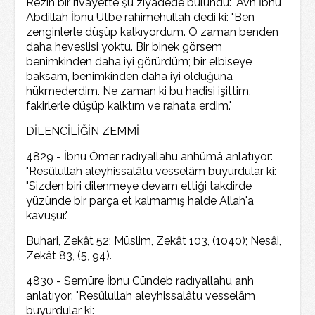
Rezin bir rivayette şu ziyadede bulundu: "Avn İbnu
Abdillah İbnu Utbe rahimehullah dedi ki: "Ben
zenginlerle düşüp kalkıyordum. O zaman benden
daha heveslisi yoktu. Bir binek görsem
benimkinden daha iyi görürdüm; bir elbiseye
baksam, benimkinden daha iyi olduğuna
hükmederdim. Ne zaman ki bu hadisi işittim,
fakirlerle düşüp kalktım ve rahata erdim."
DİLENCİLİĞİN ZEMMİ
4829 - İbnu Ömer radıyallahu anhümâ anlatıyor:
"Resûlullah aleyhissalâtu vesselâm buyurdular ki:
"Sizden biri dilenmeye devam ettiği takdirde
yüzünde bir parça et kalmamış halde Allah'a
kavuşur."
Buhari, Zekât 52; Müslim, Zekât 103, (1040); Nesâi,
Zekât 83, (5, 94).
4830 - Semüre İbnu Cündeb radıyallahu anh
anlatıyor: "Resûlullah aleyhissalâtu vesselâm
buyurdular ki: