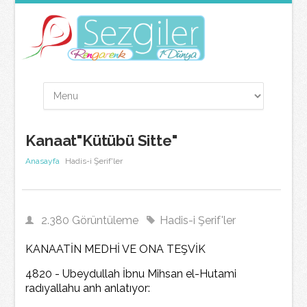
Kanaat"Kütübü Sitte"
Anasayfa
Hadis-i Şerif'ler
2.380 Görüntüleme
Hadis-i Şerif'ler
KANAATİN MEDHİ VE ONA TEŞVİK
4820 - Ubeydullah İbnu Mihsan el-Hutami
radıyallahu anh anlatıyor: