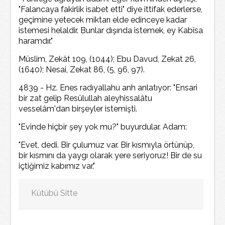
"Falancaya fakirlik isabet etti" diye ittifak ederlerse,
geçimine yetecek miktarı elde edinceye kadar
istemesi helaldir. Bunlar dışında istemek, ey Kabîsa
haramdır."
Müslim, Zekât 109, (1044); Ebu Davud, Zekat 26,
(1640); Nesai, Zekat 86, (5, 96, 97).
4839 - Hz. Enes radıyallahu anh anlatıyor: "Ensari
bir zat gelip Resûlullah aleyhissalâtu
vesselâm'dan birşeyler istemişti.
"Evinde hiçbir şey yok mu?" buyurdular. Adam:
"Evet, dedi. Bir çulumuz var. Bir kısmıyla örtünüp,
bir kısmını da yaygı olarak yere seriyoruz! Bir de su
içtiğimiz kabımız var."
Kütübü Sitte