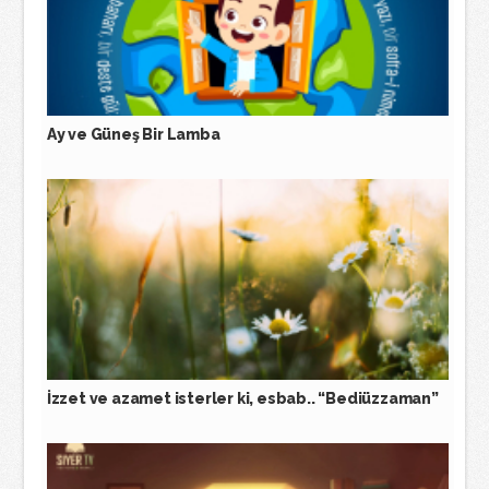
Ay ve Güneş Bir Lamba
İzzet ve azamet isterler ki, esbab.. “Bediüzzaman”