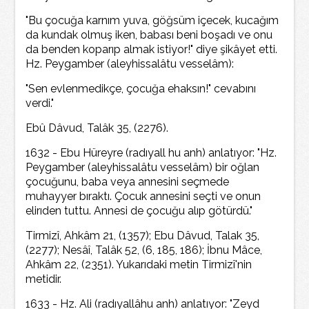
"Bu çocuğa karnım yuva, göğsüm içecek, kucağım
da kundak olmuş iken, babası beni boşadı ve onu
da benden koparıp almak istiyor!" diye şikâyet etti.
Hz. Peygamber (aleyhissalâtu vesselâm):
"Sen evlenmedikçe, çocuğa ehaksın!" cevabını
verdi."
Ebû Dâvud, Talâk 35, (2276).
1632 - Ebu Hüreyre (radıyall hu anh) anlatıyor: "Hz.
Peygamber (aleyhissalâtu vesselâm) bir oğlan
çocuğunu, baba veya annesini seçmede
muhayyer bıraktı. Çocuk annesini seçti ve onun
elirıden tuttu. Annesi de çocuğu alıp götürdü."
Tirmizî, Ahkâm 21, (1357); Ebu Dâvud, Talak 35,
(2277); Nesâî, Talâk 52, (6, 185, 186); İbnu Mâce,
Ahkâm 22, (2351). Yukarıdaki metin Tirmizî'nin
metidir.
1633 - Hz. Ali (radıyallâhu anh) anlatıyor: "Zeyd