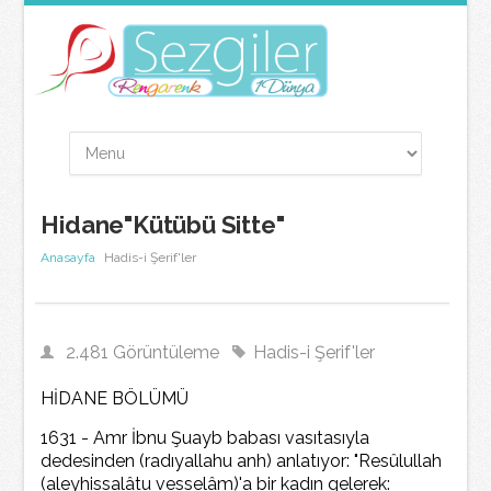
Hidane"Kütübü Sitte"
Anasayfa
Hadis-i Şerif'ler
2.481 Görüntüleme
Hadis-i Şerif'ler
HİDANE BÖLÜMÜ
1631 - Amr İbnu Şuayb babası vasıtasıyla
dedesinden (radıyallahu anh) anlatıyor: "Resûlullah
(aleyhissalâtu vesselâm)'a bir kadın gelerek: