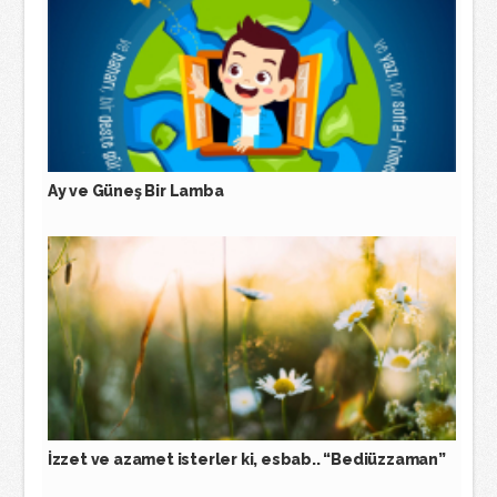
Ay ve Güneş Bir Lamba
İzzet ve azamet isterler ki, esbab.. “Bediüzzaman”