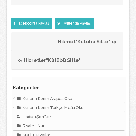
Facebook'ta Paylaş
Twitter'da Paylaş
Hikmet"Kütübü Sitte" >>
<< Hicretler"Kütübü Sitte"
Kategoriler
Kur'an-ı Kerim Arapça Oku
Kur'an-ı Kerim Türkçe Meâli Oku
Hadis-i Şerif'ler
Risale-i Nur
Nur'lu Hayatlar