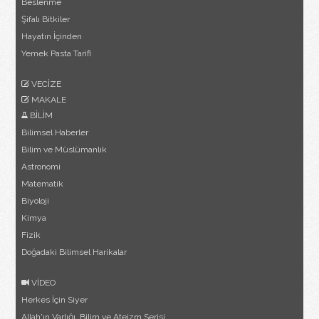
Beslenme
Şifalı Bitkiler
Hayatın İçinden
Yemek Pasta Tarifi
VECİZE
MAKALE
BİLİM
Bilimsel Haberler
Bilim ve Müslümanlık
Astronomi
Matematik
Biyoloji
Kimya
Fizik
Doğadaki Bilimsel Harikalar
VİDEO
Herkes İçin Siyer
Allah'ın Varlığı, Bilim ve Ateizm Serisi