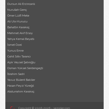
Dursun Ali Erzincanlı
Nurullah Genç
Ömer Lütfi Mete
Ali Ulvi Kurucu
Bahattin Karakoç
Mehmet Akif Ersoy
Yahya Kemal Beyatlı
İsmet Özel
Yunus Emre
Cahit Sıtkı Tarancı
Aşık Veysel Şatıroğlu
Osman Yüksel Serdengeçti
İbrahim Sadri
Yavuz Bülent Bakiler
Hasan Feyzi Yüreğil
Abdurrahim Karakoç
Copyright © 2006-2026 ~ sezgiler.com