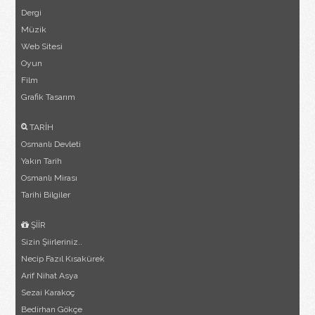
Dergi
Müzik
Web Sitesi
Oyun
Film
Grafik Tasarım
TARİH
Osmanlı Devleti
Yakın Tarih
Osmanlı Mirası
Tarihi Bilgiler
ŞİİR
Sizin Şiirleriniz..
Necip Fazıl Kısakürek
Arif Nihat Asya
Sezai Karakoç
Bedirhan Gökçe