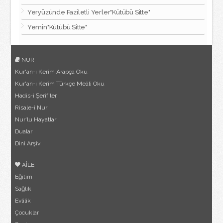
Yeryüzünde Faziletli Yerler"Kütübü Sitte"
Yemin"Kütübü Sitte"
NUR
Kur'an-ı Kerim Arapça Oku
Kur'an-ı Kerim Türkçe Meâli Oku
Hadis-i Şerif'ler
Risale-i Nur
Nur'lu Hayatlar
Dualar
Dini Arşiv
AİLE
Eğitim
Sağlık
Evlilik
Çocuklar