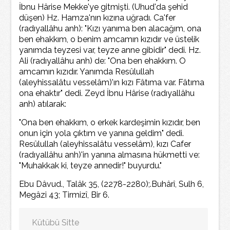
İbnu Hârise Mekke'ye gitmişti. (Uhud'da şehid
düşen) Hz. Hamza'nın kızına uğradı. Ca'fer
(radıyallâhu anh): "Kızı yanıma ben alacağım, ona
ben ehakkım, o benim amcamın kızıdır ve üstelik
yanımda teyzesi var, teyze anne gibidir" dedi. Hz.
Ali (radıyallâhu anh) de: "Ona ben ehakkım. O
amcamın kızıdır. Yanımda Resûlullah
(aleyhissalâtu vesselâm)'ın kızı Fâtıma var. Fâtıma
ona ehaktır" dedi. Zeyd İbnu Hârise (radıyallâhu
anh) atılarak:
"Ona ben ehakkım, o erkek kardeşimin kızıdır, ben
onun için yola çıktım ve yanına geldim" dedi.
Resûlullah (aleyhissalâtu vesselâm), kızı Cafer
(radıyallâhu anh)'in yanına almasına hükmetti ve:
"Muhakkak ki, teyze annedir!" buyurdu."
Ebu Dâvud., Talâk 35, (2278-2280);.Buhârî, Sulh 6,
Megâzi 43; Tirmizî, Bir 6.
Kütübü Sitte