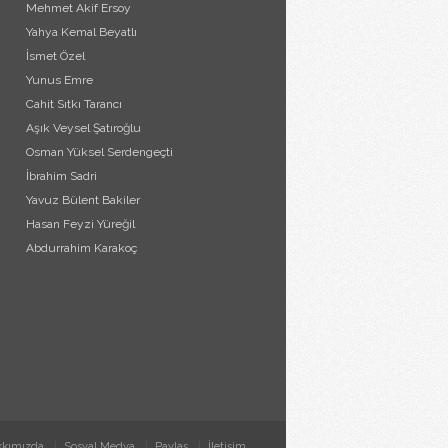
Mehmet Akif Ersoy
Yahya Kemal Beyatlı
İsmet Özel
Yunus Emre
Cahit Sıtkı Tarancı
Aşık Veysel Şatıroğlu
Osman Yüksel Serdengeçti
İbrahim Sadri
Yavuz Bülent Bakiler
Hasan Feyzi Yüreğil
Abdurrahim Karakoç
kkımızda
Sosyal Medya
Paylaş
İletişim