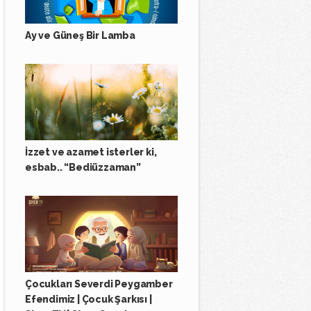
Ay ve Güneş Bir Lamba
İzzet ve azamet isterler ki,
esbab.. “Bediüzzaman”
Çocukları Severdi Peygamber
Efendimiz | Çocuk Şarkısı |