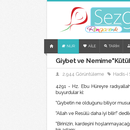
NUR
AİLE
TARİH
Giybet ve Nemime"Kütüb
2.944 Görüntüleme
Hadis-i Ş
4291 - Hz. Ebu Hüreyre radıyallah
buyurdular ki:
"Gıybetin ne olduğunu biliyor mus
"Allah ve Resûlü daha iyi bilir!" dedi
"Birinizin, kardeşini hoşlanmayacağ
bir adam: