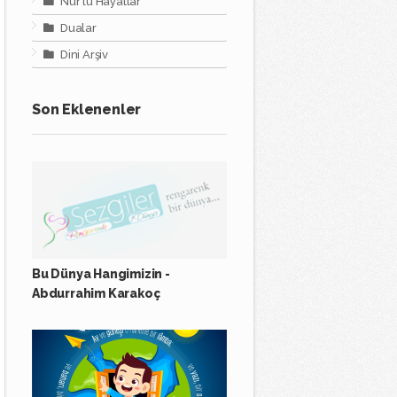
Nur'lu Hayatlar
Dualar
Dini Arşiv
Son Eklenenler
Bu Dünya Hangimizin -
Abdurrahim Karakoç