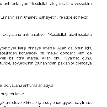
u anh anlatıyor: "Resûlullah aleyhissalâtu vesselâm
ümanın ırzını (manevi şahsiyetini) rencide etmektir."
adıyallahu anh anlatıyor: "Resûlullah aleyhissalâtu
ybetçiye) karşı himaye ederse, Allah da onun için,
teşinden koruyacak bir melek gönderir. Kim de
rek bir iftira atarsa, Allah onu, Kıyamet günü,
tünde, söylediğinin (günahından paklanıp) çıkıncaya
e radıyallahu anhüma anlatıyor:
buyurdular ki:
ıktan işleyen) kimse için söylenen gıybet sayılmaz.