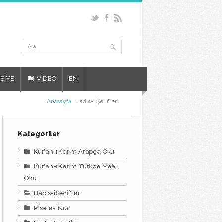
SİYE
VİDEO
EN
Anasayfa
Hadis-i Şerif'ler
Kategoriler
Kur'an-ı Kerim Arapça Oku
Kur'an-ı Kerim Türkçe Meâli
Oku
Hadis-i Şerif'ler
Risale-i Nur