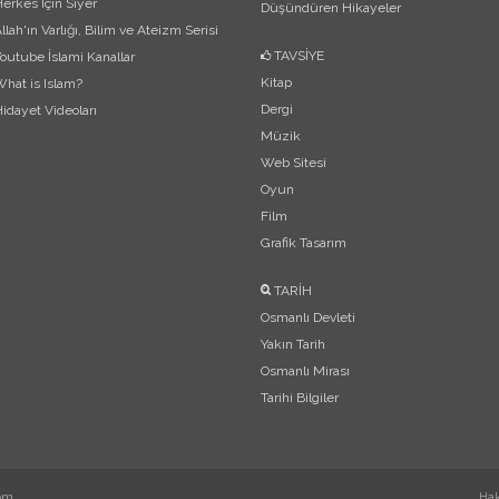
erkes İçin Siyer
Düşündüren Hikayeler
llah'ın Varlığı, Bilim ve Ateizm Serisi
TAVSİYE
outube İslami Kanallar
Kitap
hat is Islam?
Dergi
idayet Videoları
Müzik
Web Sitesi
Oyun
Film
Grafik Tasarım
TARİH
Osmanlı Devleti
Yakın Tarih
Osmanlı Mirası
Tarihi Bilgiler
om
Ha