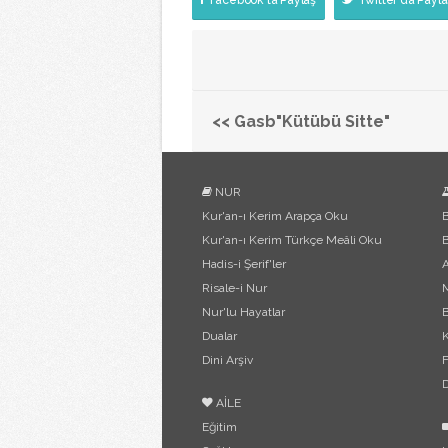
Facebook'ta Paylaş
Twitter'da Payla
<< Gasb"Kütübü Sitte"
NUR
Kur'an-ı Kerim Arapça Oku
B
Kur'an-ı Kerim Türkçe Meâli Oku
B
Hadis-i Şerif'ler
Risale-i Nur
Nur'lu Hayatlar
B
Dualar
Dini Arşiv
F
D
AİLE
Eğitim