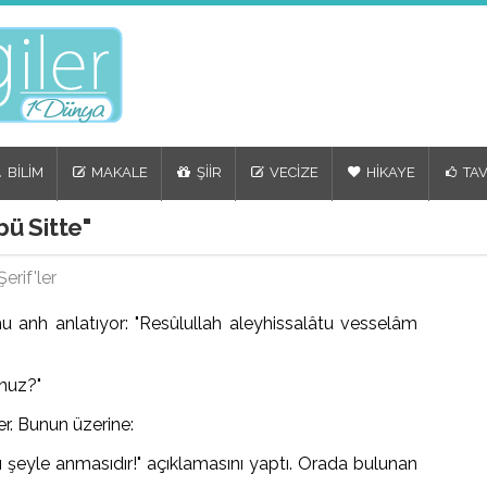
BİLİM
MAKALE
ŞİİR
VECİZE
HİKAYE
TAV
ü Sitte"
erif'ler
u anh anlatıyor: "Resûlullah aleyhissalâtu vesselâm
unuz?"
ler. Bunun üzerine:
ı şeyle anmasıdır!" açıklamasını yaptı. Orada bulunan