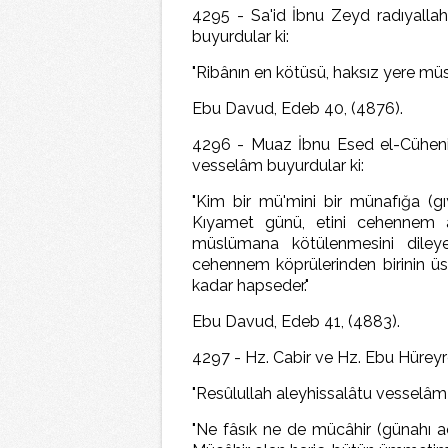
4295 - Sa'id İbnu Zeyd radıyallah
buyurdular ki:
"Ribânın en kötüsü, haksız yere müsl
Ebu Davud, Edeb 40, (4876).
4296 - Muaz İbnu Esed el-Cüheni r
vesselâm buyurdular ki:
"Kim bir mü'mini bir münafığa (gı
Kıyamet günü, etini cehennem a
müslümana kötülenmesini dileye
cehennem köprülerinden birinin üs
kadar hapseder."
Ebu Davud, Edeb 41, (4883).
4297 - Hz. Cabir ve Hz. Ebu Hüreyr
"Resûlullah aleyhissalâtu vesselâm 
"Ne fâsık ne de mücâhir (günahı aç