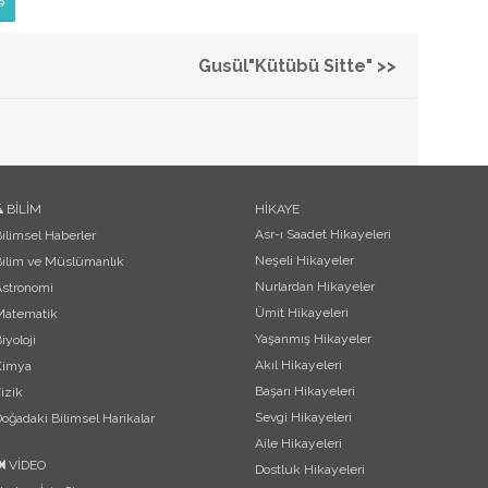
ş
Gusül"Kütübü Sitte" >>
BİLİM
HİKAYE
Asr-ı Saadet Hikayeleri
ilimsel Haberler
Neşeli Hikayeler
ilim ve Müslümanlık
Nurlardan Hikayeler
Astronomi
Ümit Hikayeleri
Matematik
Yaşanmış Hikayeler
iyoloji
Akıl Hikayeleri
Kimya
Başarı Hikayeleri
izik
Sevgi Hikayeleri
oğadaki Bilimsel Harikalar
Aile Hikayeleri
VİDEO
Dostluk Hikayeleri