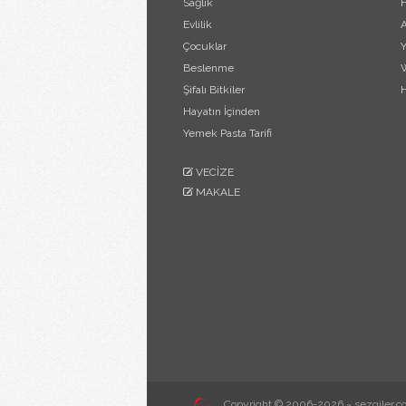
Sağlık
H
Evlilik
A
Çocuklar
Y
Beslenme
W
Şifalı Bitkiler
H
Hayatın İçinden
Yemek Pasta Tarifi
VECİZE
MAKALE
Copyright © 2006-2026 ~ sezgiler.c