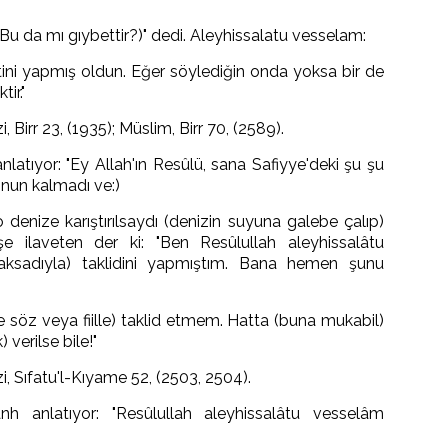
Bu da mı gıybettir?)" dedi. Aleyhissalatu vesselam:
ini yapmış oldun. Eğer söylediğin onda yoksa bir de
ir."
 Birr 23, (1935); Müslim, Birr 70, (2589).
latıyor: "Ey Allah'ın Resûlü, sana Safiyye'deki şu şu
nun kalmadı ve:)
o denize karıştırılsaydı (denizin suyuna galebe çalıp)
e ilaveten der ki: "Ben Resûlullah aleyhissalâtu
maksadıyla) taklidini yapmıştım. Bana hemen şunu
e söz veya fiille) taklid etmem. Hatta (buna mukabil)
 verilse bile!"
, Sıfatu'l-Kıyame 52, (2503, 2504).
h anlatıyor: "Resûlullah aleyhissalâtu vesselâm