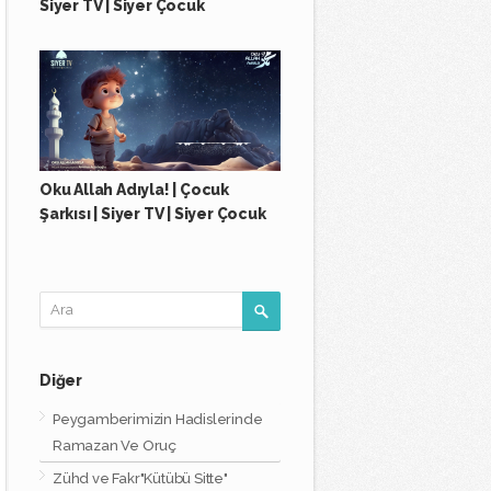
Siyer TV | Siyer Çocuk
Oku Allah Adıyla! | Çocuk
Şarkısı | Siyer TV | Siyer Çocuk
Diğer
Peygamberimizin Hadislerinde
Ramazan Ve Oruç
Zühd ve Fakr"Kütübü Sitte"