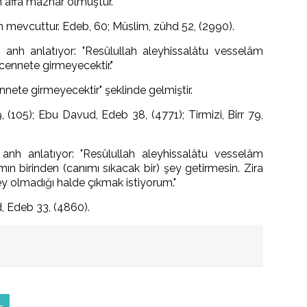
 affa mazhar olmuştur."
ısım mevcuttur. Edeb, 60; Müslim, zühd 52, (2990).
anh anlatıyor: "Resûlullah aleyhissalâtu vesselâm
 cennete girmeyecektir."
ete girmeyecektir" şeklinde gelmiştir.
 (105); Ebu Davud, Edeb 38, (4771); Tirmizi, Birr 79,
nh anlatıyor: "Resûlullah aleyhissalâtu vesselâm
ın birinden (canımı sıkacak bir) şey getirmesin. Zira
 şey olmadığı halde çıkmak istiyorum."
, Edeb 33, (4860).