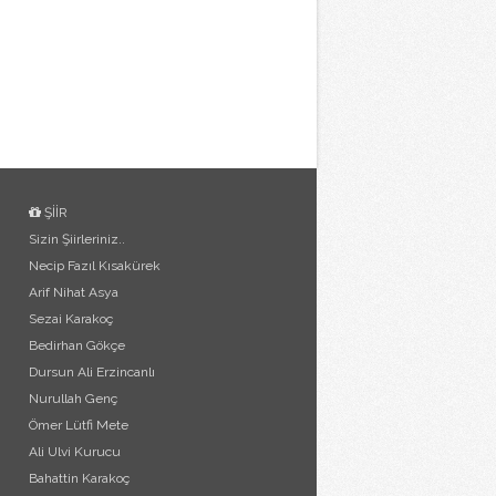
ŞİİR
Sizin Şiirleriniz..
Necip Fazıl Kısakürek
Arif Nihat Asya
Sezai Karakoç
Bedirhan Gökçe
Dursun Ali Erzincanlı
Nurullah Genç
Ömer Lütfi Mete
Ali Ulvi Kurucu
Bahattin Karakoç