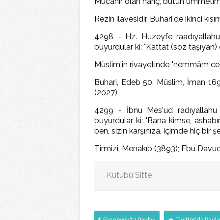
Mücâhir olan hariç, bütün ümmetim
Rezin ilavesidir. Buhari'de ikinci k
4298 - Hz. Huzeyfe raadıyallahu 
buyurdular ki: "Kattat (söz taşıyan)
Müslim'in rivayetinde "nemmâm cenn
Buhari, Edeb 50, Müslim, İman 169,
(2027).
4299 - İbnu Mes'ud radıyallahu a
buyurdular ki: "Bana kimse, ashabım
ben, sizin karşınıza, içimde hiç bir
Tirmizi, Menakıb (3893); Ebu Davud
Kütübü Sitte