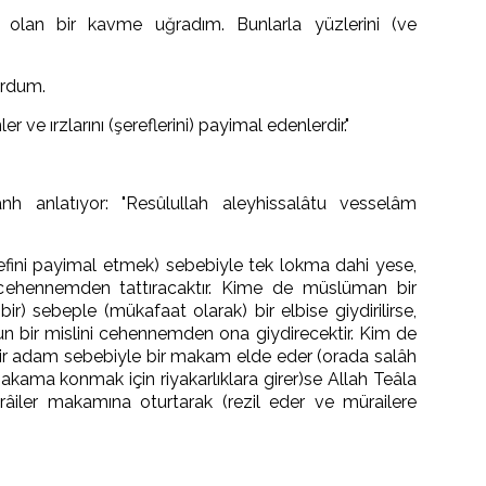
rı olan bir kavme uğradım. Bunlarla yüzlerini (ve
ordum.
ler ve ırzlarını (şereflerini) payimal edenlerdir."
.
h anlatıyor: "Resûlullah aleyhissalâtu vesselâm
efini payimal etmek) sebebiyle tek lokma dahi yese,
cehennemden tattıracaktır. Kime de müslüman bir
 bir) sebeple (mükafaat olarak) bir elbise giydirilirse,
un bir mislini cehennemden ona giydirecektir. Kim de
ir adam sebebiyle bir makam elde eder (orada salâh
akama konmak için riyakarlıklara girer)se Allah Teâla
iler makamına oturtarak (rezil eder ve mürailere