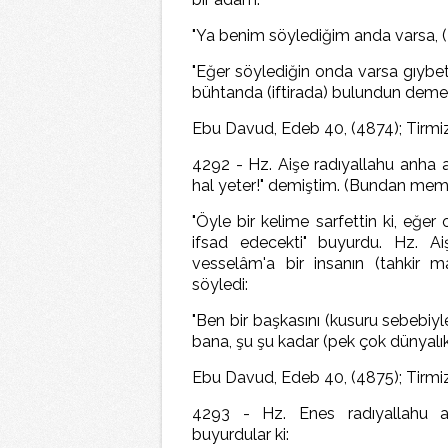
"Ya benim söylediğim anda varsa, (
"Eğer söylediğin onda varsa gıybet
bühtanda (iftirada) bulundun demekt
Ebu Davud, Edeb 40, (4874); Tirmizi,
4292 - Hz. Aişe radıyallahu anha an
hal yeter!" demiştim. (Bundan mem
"Öyle bir kelime sarfettin ki, eğer 
ifsad edecekti" buyurdu. Hz. Aiş
vesselâm'a bir insanın (tahkir 
söyledi:
"Ben bir başkasını (kusuru sebebiyl
bana, şu şu kadar (pek çok dünyalık)
Ebu Davud, Edeb 40, (4875); Tirmizi
4293 - Hz. Enes radıyallahu an
buyurdular ki: