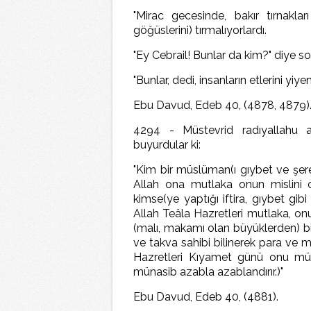
"Mirac gecesinde, bakır tırnakla
göğüslerini) tırmalıyorlardı.
"Ey Cebrail! Bunlar da kim?" diye s
"Bunlar, dedi, insanların etlerini yiyen
Ebu Davud, Edeb 40, (4878, 4879)
4294 - Müstevrid radıyallahu an
buyurdular ki:
"Kim bir müslüman(ı gıybet ve şer
Allah ona mutlaka onun mislini 
kimse(ye yaptığı iftira, gıybet gibi
Allah Teâla Hazretleri mutlaka, on
(malı, makamı olan büyüklerden) b
ve takva sahibi bilinerek para ve m
Hazretleri Kıyamet günü onu mürâ
münasib azabla azablandırır.)"
Ebu Davud, Edeb 40, (4881).