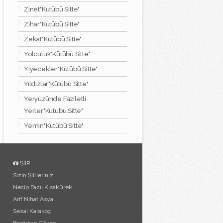
Zinet"Kütübü Sitte"
Zihar"Kütübü Sitte"
Zekat"Kütübü Sitte"
Yolculuk"Kütübü Sitte"
Yiyecekler"Kütübü Sitte"
Yıldızlar"Kütübü Sitte"
Yeryüzünde Faziletli
Yerler"Kütübü Sitte"
Yemin"Kütübü Sitte"
ŞİİR
Sizin Şiirleriniz..
Necip Fazıl Kısakürek
Arif Nihat Asya
Sezai Karakoç