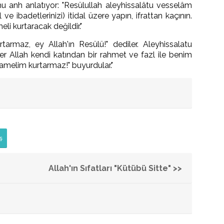
u anh anlatıyor: "Resülullah aleyhissalâtu vesselâm
ve ibadetlerinizi) itidal üzere yapın, ifrattan kaçının.
li kurtaracak değildir."
tarmaz, ey Allah'ın Resülü!" dediler. Aleyhissalatu
er Allah kendi katından bir rahmet ve fazl ile benim
amelim kurtarmaz!" buyurdular."
ş
Allah'ın Sıfatları "Kütübü Sitte" >>