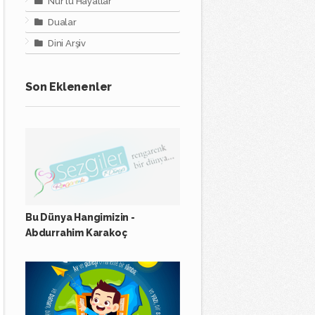
Nur'lu Hayatlar
Dualar
Dini Arşiv
Son Eklenenler
Bu Dünya Hangimizin -
Abdurrahim Karakoç