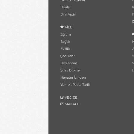
Nur'lu Hayatlar
B
Dualar
Dini Arşiv
F
D
AİLE
Eğitim
Sağlık
H
Evlilik
A
Çocuklar
Y
Beslenme
W
Şifalı Bitkiler
H
Hayatın İçinden
Yemek Pasta Tarifi
VECİZE
MAKALE