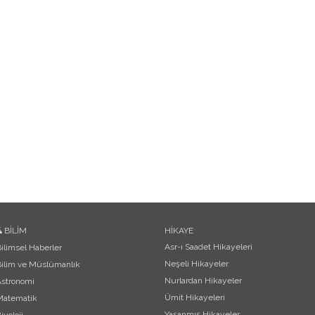
BİLİM
HİKAYE
Asr-ı Saadet Hikayeleri
ilimsel Haberler
Neşeli Hikayeler
ilim ve Müslümanlık
Nurlardan Hikayeler
Astronomi
Ümit Hikayeleri
Matematik
Yaşanmış Hikayeler