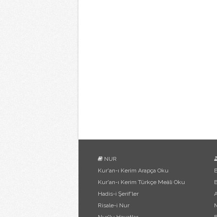
NUR
Kur'an-ı Kerim Arapça Oku
B
Kur'an-ı Kerim Türkçe Meâli Oku
B
Hadis-i Şerif'ler
Risale-i Nur