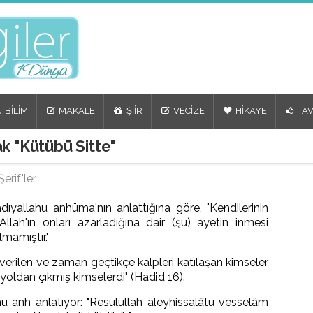
BİLİM
MAKALE
ŞİİR
VECİZE
HİKAYE
TAV
k "Kütübü Sitte"
erif'ler
ıyallahu anhüma'nın anlattığına göre, "Kendilerinin
llah'ın onları azarladığına dair (şu) ayetin inmesi
mamıştır."
 verilen ve zaman geçtikçe kalpleri katılaşan kimseler
 yoldan çıkmış kimselerdi" (Hadid 16).
u anh anlatıyor: "Resülullah aleyhissalâtu vesselâm