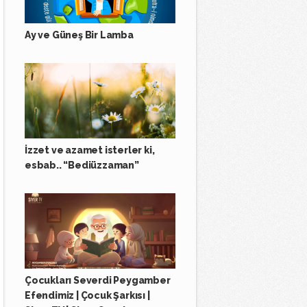
Ay ve Güneş Bir Lamba
İzzet ve azamet isterler ki,
esbab.. “Bediüzzaman”
Çocukları Severdi Peygamber
Efendimiz | Çocuk Şarkısı |