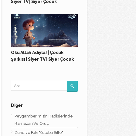
Siyer TV | Siyer Çocuk
Oku Allah Adıyla! | Çocuk
Şarkısı | Siyer TV | Siyer Çocuk
Diğer
Peygamberimizin Hadislerinde
Ramazan Ve Oruç
Zühd ve Fakr"Kütübü Sitte"