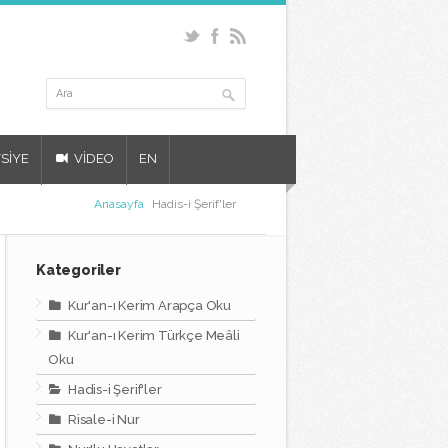
SİYE
VİDEO
EN
Anasayfa
Hadis-i Şerif'ler
Kategoriler
Kur'an-ı Kerim Arapça Oku
Kur'an-ı Kerim Türkçe Meâli
Oku
Hadis-i Şerif'ler
Risale-i Nur