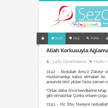
NUR
AİLE
TARİH
Allah Korkusuyla Ağlama
3.460 Görüntüleme
Hadis-i Ş
7242 - Abdullah İbnu'z-Zübeyr rad
müslümanlığı kabul etmeleri ile, A
arasında dört yıldan fazla zaman ol
"Onlar, daha önce kendilerıne kitap
gibi olmasınlar. Çünkü onların çoğu
7243 - Hz. Ebu Hureyre radıyallah