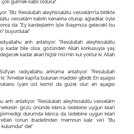
 çok gülmek kalbi öldürür."
or: "Biz Resûlullah aleyhissalâtu vesselâm'la birlikte
lâtu vesselâm kabrin kenarına oturup ağladılar, öyle
 Sonra da: "Ey kardeşlerim İşte (başımıza gelecek) bu
ın" buyurdular."
yallahu anh anlatıyor: "Resülullah aleyhissalâtu
aşı kadar bile olsa, gözünden Allah korkusuyla yaş
eğecek kadar akan hiçbir mü'min kul yoktur ki, Allah
fyan radıyallahu anhüma anlatıyor: "Resülullah
i: "Ameller kap(ta bulunan madde) gibidir. En aşağısı
ukarısı (yani üst kısmı) da güzel olur; en aşağısı
u anh anlatıyor: "Resûlullah aleyhissalâtu vesselâm
 herkesin gözü önünde kılınca (edebine uygun kılar)
görmediği durumda kılınca da (edebine uygun kılar)
retleri (onun ibadetinden memnun kalır ve:) "Bu
 kulumdur" der."