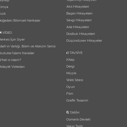
iyoloji
Akıl Hikayeleri
Kimya
Başarı Hikayeleri
izik
Sevgi Hikayeleri
oğadaki Bilimsel Harikalar
Aile Hikayeleri
VİDEO
Dostluk Hikayeleri
erkes İçin Siyer
Düşündüren Hikayeler
llah'ın Varlığı, Bilim ve Ateizm Serisi
TAVSİYE
outube İslami Kanallar
Kitap
hat is Islam?
Dergi
idayet Videoları
Müzik
Web Sitesi
Oyun
Film
Grafik Tasarım
TARİH
Osmanlı Devleti
Yakın Tarih