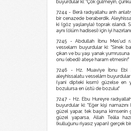
buyurdular ki: "Çok gülmeyin, çünkü
7244 - Berâ radıyallahu anh anlatıy
bir cenazede beraberdik. Aleyhissa
ki (göz yaşlarıyla) toprak ıslandı.
aynı (ölüm hadisesi) için iyi hazırlan
7245 - Abdullah İbnu Mes'ud radı
vesselam buyurdular ki: "Sinek b
çıkan ve bu yaşı yanak yumrusuna d
onu (ebedi) ateşe haram etmesin!"
7246 - Hz. Muaviye İbnu Ebi Sü
aleyhissalatu vesselâm buyurdular k
(yani dipteki kısım) güzelse en y
bozulursa en üstü de bozulur."
7247 - Hz. Ebu Hureyre radıyallah
buyurdular ki: "Eğer kişi namazını
güzel yapar, tek başına kimsenin 
güzel yaparsa, Allah Teâla haz
(kulluğunu riyasız yapan) gerçek bir