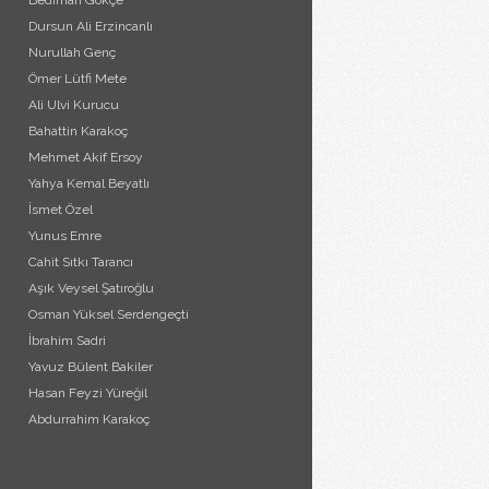
Bedirhan Gökçe
Dursun Ali Erzincanlı
Nurullah Genç
Ömer Lütfi Mete
Ali Ulvi Kurucu
Bahattin Karakoç
Mehmet Akif Ersoy
Yahya Kemal Beyatlı
İsmet Özel
Yunus Emre
Cahit Sıtkı Tarancı
Aşık Veysel Şatıroğlu
Osman Yüksel Serdengeçti
İbrahim Sadri
Yavuz Bülent Bakiler
Hasan Feyzi Yüreğil
Abdurrahim Karakoç