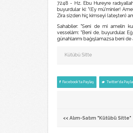
7248 - Hz. Ebu Hureyre radıyallah
buyurdular ki: "(Ey mü'minler! Amel 
Zira sizden hiç kimseyi (ateşten) ame
Sahabiler: "Seni de mi amelin kur
vesselâm: "Beni de, buyurdular. Eğ
günahlarımı bağışlamazsa beni de 
Kütübü Sitte
Facebook'ta Paylaş
Twitter'da Payla
<< Alım-Satım "Kütübü Sitte"