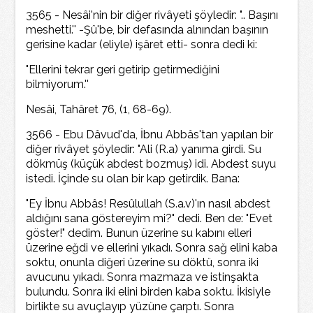
3565 - Nesâi'nin bir diğer rivâyeti şöyledir: ".. Başını
meshetti.'' -Şû'be, bir defasında alnından başının
gerisine kadar (eliyle) işâret etti- sonra dedi ki:
"Ellerini tekrar geri getirip getirmediğini
bilmiyorum.''
Nesâi, Tahâret 76, (1, 68-69).
3566 - Ebu Dâvud'da, İbnu Abbâs'tan yapılan bir
diğer rivâyet şöyledir: "Ali (R.a) yanıma girdi. Su
dökmüş (küçük abdest bozmuş) idi. Abdest suyu
istedi. İçinde su olan bir kap getirdik. Bana:
"Ey İbnu Abbâs! Resûlullah (S.a.v)'ın nasıl abdest
aldığını sana göstereyim mi?" dedi. Ben de: "Evet
göster!" dedim. Bunun üzerine su kabını elleri
üzerine eğdi ve ellerini yıkadı. Sonra sağ elini kaba
soktu, onunla diğeri üzerine su döktü, sonra iki
avucunu yıkadı. Sonra mazmaza ve istinşakta
bulundu. Sonra iki elini birden kaba soktu. İkisiyle
birlikte su avuçlayıp yüzüne çarptı. Sonra