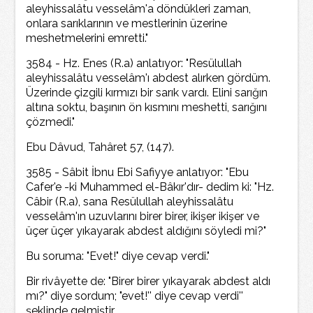
aleyhissalâtu vesselâm'a döndükleri zaman,
onlara sarıklarının ve mestlerinin üzerine
meshetmelerini emretti."
3584 - Hz. Enes (R.a) anlatıyor: "Resülullah
aleyhissalâtu vesselâm'ı abdest alırken gördüm.
Üzerinde çizgili kırmızı bir sarık vardı. Elini sarığın
altına soktu, başının ön kısmını meshetti, sarığını
çözmedi."
Ebu Dâvud, Tahâret 57, (147).
3585 - Sâbit İbnu Ebi Safiyye anlatıyor: "Ebu
Cafer'e -ki Muhammed el-Bâkır'dır- dedim ki: "Hz.
Câbir (R.a), sana Resülullah aleyhissalâtu
vesselâm'ın uzuvlarını birer birer, ikişer ikişer ve
üçer üçer yıkayarak abdest aldığını söyledi mi?"
Bu soruma: "Evet!" diye cevap verdi."
Bir rivâyette de: "Birer birer yıkayarak abdest aldı
mı?" diye sordum; "evet!'' diye cevap verdi''
şeklinde gelmiştir..