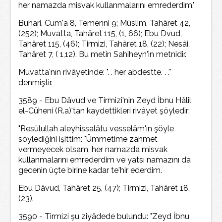
her namazda misvak kullanmalarını emrederdim."
Buhari, Cum'a 8, Temenni 9; Müslim, Tahâret 42,
(252); Muvatta, Tahâret 115, (1, 66); Ebu Dvud,
Tahâret 115, (46); Tirmizi, Tahâret 18, (22); Nesâi,
Tahâret 7, ( 1,12). Bu metin Sahiheyn'in metnidir.
Muvatta'nın rivâyetinde: ". . her abdestte. . .''
denmiştir.
3589 - Ebu Dâvud ve Tirmizi'nin Zeyd İbnu Hâlil
el-Cüheni (R.a)'tan kaydettikleri rivâyet şöyledir:
"Resülullah aleyhissalâtu vesselâm'ın şöyle
söylediğini işittim: "Ümmetime zahmet
vermeyecek olsam, her namazda misvak
kullanmalarını emrederdim ve yatsı namazını da
gecenin üçte birine kadar te'hir ederdim.
Ebu Dâvud, Tahâret 25, (47); Tirmizi, Tahâret 18,
(23).
3590 - Tirmizi şu ziyâdede bulundu: "Zeyd İbnu