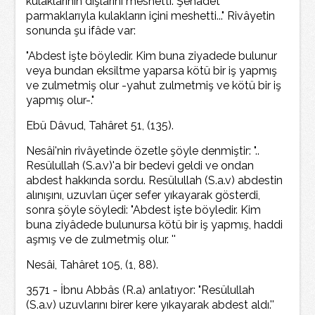
kulaklarının dışlarını meshetti. Şehadet
parmaklarıyla kulakların içini meshetti..." Rivâyetin
sonunda şu ifâde var:
"Abdest işte böyledir. Kim buna ziyadede bulunur
veya bundan eksiltme yaparsa kötü bir iş yapmış
ve zulmetmiş olur -yahut zulmetmiş ve kötü bir iş
yapmış olur-."
Ebü Dâvud, Tahâret 51, (135).
Nesâi'nin rivâyetinde özetle şöyle denmiştir: "..
Resülullah (S.a.v)'a bir bedevi geldi ve ondan
abdest hakkında sordu. Resülullah (S.a.v) abdestin
alınışını, uzuvları üçer sefer yıkayarak gösterdi,
sonra şöyle söyledi: "Abdest işte böyledir. Kim
buna ziyâdede bulunursa kötü bir iş yapmış, haddi
aşmış ve de zulmetmiş olur. ''
Nesâi, Tahâret 105, (1, 88).
3571 - İbnu Abbâs (R.a) anlatıyor: "Resülullah
(S.a.v) uzuvlarını birer kere yıkayarak abdest aldı.''