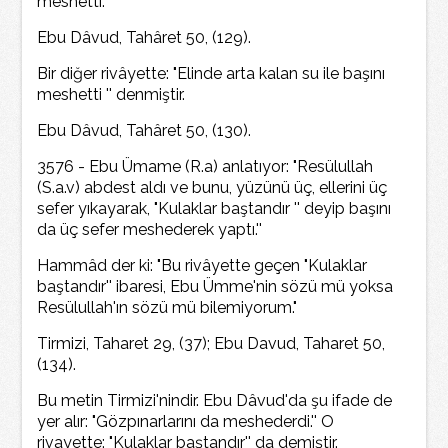
meshetti.''
Ebu Dâvud, Tahâret 50, (129).
Bir diğer rivâyette: "Elinde arta kalan su ile başını
meshetti '' denmiştir.
Ebu Dâvud, Tahâret 50, (130).
3576 - Ebu Ümame (R.a) anlatıyor: "Resülullah
(S.a.v) abdest aldı ve bunu, yüzünü üç, ellerini üç
sefer yıkayarak, "Kulaklar baştandır '' deyip başını
da üç sefer meshederek yaptı.''
Hammâd der ki: "Bu rivâyette geçen "Kulaklar
baştandır'' ibaresi, Ebu Ümme'nin sözü mü yoksa
Resülullah'ın sözü mü bilemiyorum."
Tirmizi, Taharet 29, (37); Ebu Davud, Taharet 50,
(134).
Bu metin Tirmizi'nindir. Ebu Dâvud'da şu ifade de
yer alır: "Gözpınarlarını da meshederdi.'' O
rivayette: "Kulaklar baştandır'' da demiştir.