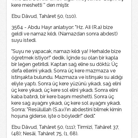
kere meshetti '' den miştir.
Ebu Dâvud, Tahâret 50, (110).
3564 - Abdu Hayr anlatıyor: "Hz. AIi (R.a) bize
geldi ve namaz kıldı. (Namazdan sonra abdest)
suyu istedi.
"Suyu ne yapacak, namazı kıldı ya! Herhalde bize
öğretmek istiyor!" dedik. İçinde su olan bir kapla
bir leğen getirildi. Kaptan sağ eline su döktü: Üç
defa ellerini yıkadı. Sonra üç kere mazmaza ve
istinşakta bulundu. Mazmaza ve istinşakı su aldığı
eliyle yaptı. Sonra üç kere yüzünü yıkadı, sağ elini
üç kere yıkadı, üç kere sol elini yıkadı. Sonra elini
kaba batırdı, bir kere başını meshetti. Sonra üç
kere sağ ayağını yıkadı, üç kere sol ayağını yıkadı.
Sonra: "Resülullah (S.a.v)'ın abdestini bilmek kimin
hoşuna giderse, işte o böyledir!" dedi."
Ebu Dâvud, Tahâret 50, (111); Tirmizi, Tahâret 37,
(48); Nesâi, Tahâret 75, (1, 68).