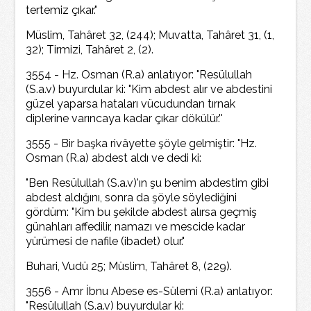
tertemiz çıkar."
Müslim, Tahâret 32, (244); Muvatta, Tahâret 31, (1,
32); Tirmizi, Tahâret 2, (2).
3554 - Hz. Osman (R.a) anlatıyor: "Resülullah
(S.a.v) buyurdular ki: "Kim abdest alır ve abdestini
güzel yaparsa hataları vücudundan tırnak
diplerine varıncaya kadar çıkar dökülür.''
3555 - Bir başka rivâyette şöyle gelmiştir: "Hz.
Osman (R.a) abdest aldı ve dedi ki:
"Ben Resülullah (S.a.v)'ın şu benim abdestim gibi
abdest aldığını, sonra da şöyle söylediğini
gördüm: "Kim bu şekilde abdest alırsa geçmiş
günahları affedilir, namazı ve mescide kadar
yürümesi de nafile (ibadet) olur."
Buhari, Vudü 25; Müslim, Tahâret 8, (229).
3556 - Amr İbnu Abese es-Sülemi (R.a) anlatıyor:
"Resülullah (S.a.v) buyurdular ki: