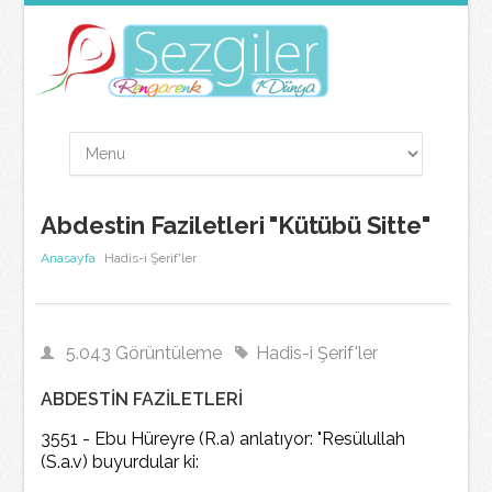
Abdestin Faziletleri "Kütübü Sitte"
Anasayfa
Hadis-i Şerif'ler
5.043 Görüntüleme
Hadis-i Şerif'ler
ABDESTİN FAZİLETLERİ
3551 - Ebu Hüreyre (R.a) anlatıyor: "Resülullah
(S.a.v) buyurdular ki: