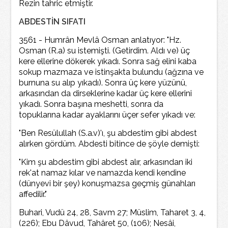
Rezin tahric etmiştir.
ABDESTİN SIFATI
3561 - Humrân Mevlâ Osman anlatıyor: "Hz.
Osman (R.a) su istemişti. (Getirdim. Aldı ve) üç
kere ellerine dökerek yıkadı. Sonra sağ elini kaba
sokup mazmaza ve istinşakta bulundu (ağzına ve
burnuna su alıp yıkadı). Sonra üç kere yüzünü,
arkasından da dirseklerine kadar üç kere ellerini
yıkadı. Sonra başına meshetti, sonra da
topuklarına kadar ayaklarını üçer sefer yıkadı ve:
"Ben Resülullah (S.a.v)'ı, şu abdestim gibi abdest
alırken gördüm. Abdesti bitince de şöyle demişti:
"Kim şu abdestim gibi abdest alır, arkasından iki
rek'at namaz kılar ve namazda kendi kendine
(dünyevi bir şey) konuşmazsa geçmiş günahları
affedilir."
Buhari, Vudü 24, 28, Savm 27; Müslim, Taharet 3, 4,
(226); Ebu Dâvud, Tahâret 50, (106); Nesâi,