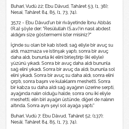
Buhari, Vudü 22; Ebu Dâvud, Tahâret 53, (1, 38);
Nesai, Tahâret 84, 85, (1, 73, 74).
3572 - Ebu Dâvud'un bir rivâyetinde İbnu Abbâs
(R.a) şöyle der: "Resülullah (S.a.v)'ın nasıl abdest
aldığını size göstermemi ister misiniz?"
İçinde su olan bir kab istedi, sağ eliyle bir avuç su
aIdı, mazmaza ve istinşak yaptı, sonra bir avuç
daha aldı, bununla iki elini birleştirip (iki eliyle)
yüzünü yıkadı. Sonra bir avuç daha aldı bununla
sağ elini yıkadı. Sonra bir avuç da aldı, bununla sol
elini yıkadı. Sonra bir avuç su daha aldı, sonra elini
çırptı, sonra başını ve kulaklarını meshetti. Sonra
bir kabza su daha aIdı sağ ayağının üzerine serpti,
ayağında nalın olduğu halde, sonra onu iki eliyle
meshetti, elin biri ayağın üstünde, diğeri de nalının
aItında. Sonra aynı şeyi sol ayağa yaptı.''
Buhari, Vudü 7; Ebu Dâvud, Tahâret 52, (137);
Nesâi, Tahâret 84, 85, (1, 73, 74).