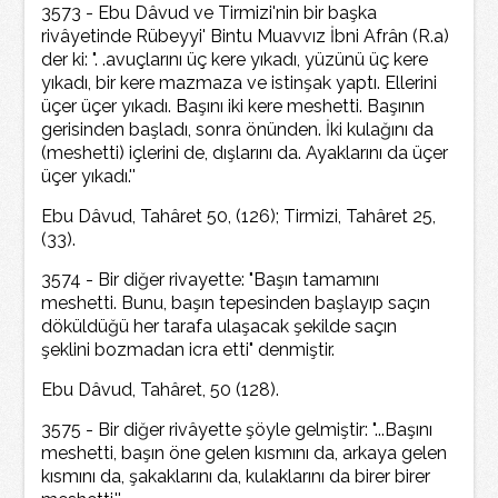
3573 - Ebu Dâvud ve Tirmizi'nin bir başka
rivâyetinde Rübeyyi' Bintu Muavvız İbni Afrân (R.a)
der ki: ". .avuçlarını üç kere yıkadı, yüzünü üç kere
yıkadı, bir kere mazmaza ve istinşak yaptı. Ellerini
üçer üçer yıkadı. Başını iki kere meshetti. Başının
gerisinden başladı, sonra önünden. İki kulağını da
(meshetti) içlerini de, dışlarını da. Ayaklarını da üçer
üçer yıkadı.''
Ebu Dâvud, Tahâret 50, (126); Tirmizi, Tahâret 25,
(33).
3574 - Bir diğer rivayette: "Başın tamamını
meshetti. Bunu, başın tepesinden başlayıp saçın
döküldüğü her tarafa ulaşacak şekilde saçın
şeklini bozmadan icra etti" denmiştir.
Ebu Dâvud, Tahâret, 50 (128).
3575 - Bir diğer rivâyette şöyle gelmiştir: "...Başını
meshetti, başın öne gelen kısmını da, arkaya gelen
kısmını da, şakaklarını da, kulaklarını da birer birer