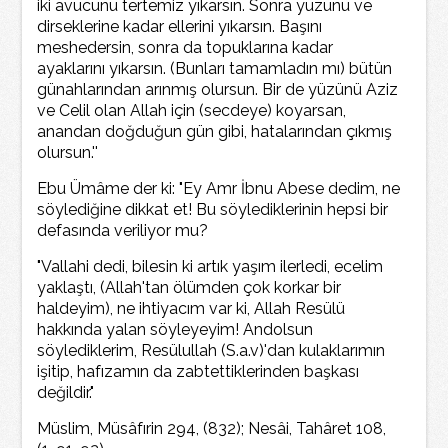
iki avucunu tertemiz yıkarsın. Sonra yüzünü ve
dirseklerine kadar ellerini yıkarsın. Başını
meshedersin, sonra da topuklarına kadar
ayaklarını yıkarsın. (Bunları tamamladın mı) bütün
günahlarından arınmış olursun. Bir de yüzünü Aziz
ve Celil olan Allah için (secdeye) koyarsan,
anandan doğduğun gün gibi, hatalarından çıkmış
olursun.''
Ebu Ümâme der ki: "Ey Amr İbnu Abese dedim, ne
söylediğine dikkat et! Bu söylediklerinin hepsi bir
defasında veriliyor mu?
"Vallahi dedi, bilesin ki artık yaşım ilerledi, ecelim
yaklaştı, (Allah'tan ölümden çok korkar bir
haldeyim), ne ihtiyacım var ki, Allah Resülü
hakkında yalan söyleyeyim! Andolsun
söylediklerim, Resülullah (S.a.v)'dan kulaklarımın
işitip, hafızamın da zabtettiklerinden başkası
değildir."
Müslim, Müsâfırin 294, (832); Nesâi, Tahâret 108,