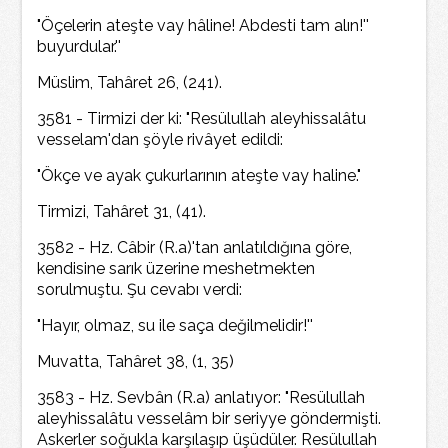
"Öçelerin ateşte vay hâline! Abdesti tam alın!''
buyurdular.''
Müslim, Tahâret 26, (241).
3581 - Tirmizi der ki: "Resülullah aleyhissalâtu
vesselam'dan şöyle rivâyet edildi:
"Ökçe ve ayak çukurlarının ateşte vay haline."
Tirmizi, Tahâret 31, (41).
3582 - Hz. Câbir (R.a)'tan anlatıldığına göre,
kendisine sarık üzerine meshetmekten
sorulmuştu. Şu cevabı verdi:
"Hayır, olmaz, su ile saça değilmelidir!''
Muvatta, Tahâret 38, (1, 35)
3583 - Hz. Sevbân (R.a) anlatıyor: "Resülullah
aleyhissalâtu vesselâm bir seriyye göndermişti.
Askerler soğukla karşılaşıp üşüdüler. Resülullah