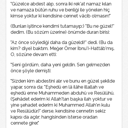
"Güzelce abdest alıp, sonra iki rek'at namaz kılan
ve namaza bütün ruhu ve benliği ile yönelen hiç
kimse yoktur ki kendisine cennet vâcib olmasın!"
(Bunları işitince kendimi tutamayıp:) "Bu ne güzel!''
dedim. (Bu sözüm üzerine) önümde duran birisi:
"Az önce söylediği daha da güzeldi!'' dedi. (Bu da
kim? diye) baktım. Meğer Ömer İbnu'I-Hattâb'mış.
O, sözüne devam etti:
"Seni gördüm, daha yeni geldin. Sen gelmezden
önce şöyle demişti:
"Sizden kim abdestini alır ve bunu en güzel şekilde
yapar, sonra da: "Eşhedü en lâ ilâhe illallah ve
eşhedü enne Muhammeden abduhû ve Resûlühü.
(Şehâdet ederim ki Allah'tan başka ilah yoktur ve
yine şehadet ederim ki Muhammed Allah'ın kulu
ve Resûlüdür)" derse, kendisine cennetin sekiz
kapısı da açılır; hangisinden isterse oradan
cennete girer."