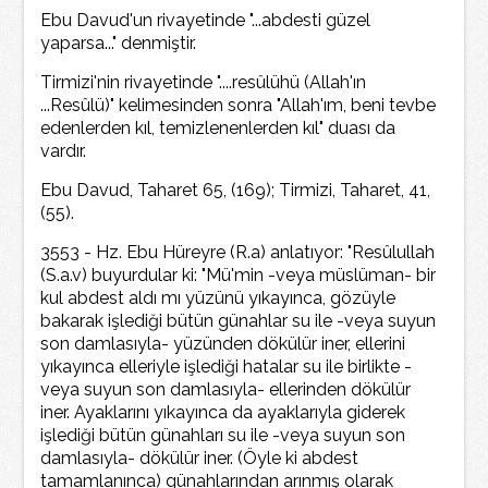
Ebu Davud'un rivayetinde "...abdesti güzel
yaparsa..." denmiştir.
Tirmizi'nin rivayetinde "....resûlühü (Allah'ın
...Resûlü)" kelimesinden sonra "Allah'ım, beni tevbe
edenlerden kıl, temizlenenlerden kıl" duası da
vardır.
Ebu Davud, Taharet 65, (169); Tirmizi, Taharet, 41,
(55).
3553 - Hz. Ebu Hüreyre (R.a) anlatıyor: "Resûlullah
(S.a.v) buyurdular ki: "Mü'min -veya müslüman- bir
kul abdest aldı mı yüzünü yıkayınca, gözüyle
bakarak işlediği bütün günahlar su ile -veya suyun
son damlasıyla- yüzünden dökülür iner, ellerini
yıkayınca elleriyle işlediği hatalar su ile birlikte -
veya suyun son damlasıyla- ellerinden dökülür
iner. Ayaklarını yıkayınca da ayaklarıyla giderek
işlediği bütün günahları su ile -veya suyun son
damlasıyla- dökülür iner. (Öyle ki abdest
tamamlanınca) günahlarından arınmış olarak