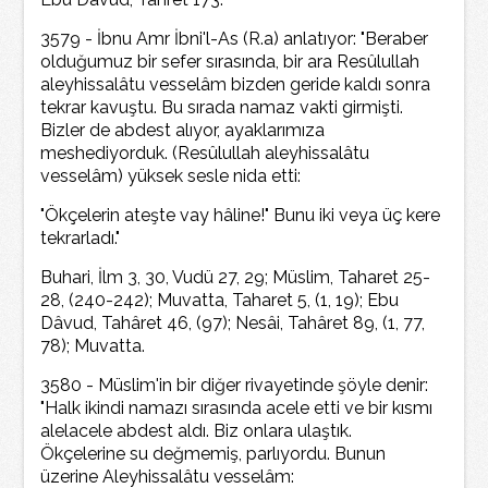
3579 - İbnu Amr İbni'l-As (R.a) anlatıyor: "Beraber
olduğumuz bir sefer sırasında, bir ara Resûlullah
aleyhissalâtu vesselâm bizden geride kaldı sonra
tekrar kavuştu. Bu sırada namaz vakti girmişti.
Bizler de abdest alıyor, ayaklarımıza
meshediyorduk. (Resûlullah aleyhissalâtu
vesselâm) yüksek sesle nida etti:
"Ökçelerin ateşte vay hâline!" Bunu iki veya üç kere
tekrarladı."
Buhari, İlm 3, 30, Vudü 27, 29; Müslim, Taharet 25-
28, (240-242); Muvatta, Taharet 5, (1, 19); Ebu
Dâvud, Tahâret 46, (97); Nesâi, Tahâret 89, (1, 77,
78); Muvatta.
3580 - Müslim'in bir diğer rivayetinde şöyle denir:
"Halk ikindi namazı sırasında acele etti ve bir kısmı
alelacele abdest aldı. Biz onlara ulaştık.
Ökçelerine su değmemiş, parlıyordu. Bunun
üzerine Aleyhissalâtu vesselâm: