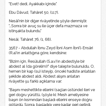
"Evet! dedi, Ayakkabı içinde."
Ebu Dâvud, Tahâret 50, (117).
Nesâi'nin bir diğer rivâyetinde şöyle denmiştir.
"...Sonra bir avuç su ile üçer defa mazmaza ve
istinşakta bulundu."
Nesâi, Tahâret 76, (1, 68).
3567 - Abdullah İbnu Zeyd İbni Asım İbni'l-Ensâri
(R.a)'ın anlattığına göre, kendisine:
"Bizim için, Resülullah (S.a.v)'ın abdestiyle bir
abdest al (da görelim)!" diye talepte bulunuldu. O,
hemen bir kap (su) isteyip, önceki hadiste anlatılan
şekilde abdest aldı. Abdest alışını anlatan
rivâyette şu farklı açıklama var:
"Başını meshettikte ellerini (saçları üstünde) ileri ve
geri doğru yürüttü. (şöyle ki: Mesh ameliyesine
başın ön kısmından başladı ellerini enseye doğru
götürdü. Sonra, başladığı yere kadar geri getirdi.