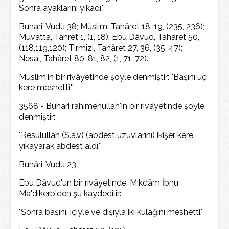
Sonra ayaklarını yıkadı.''
Buhari, Vudü 38; Müslim, Tahâret 18, 19, (235, 236);
Muvatta, Tahret 1, (1, 18); Ebu Dâvud, Tahâret 50,
(118,119,120); Tirmizi, Tahâret 27, 36, (35, 47);
Nesai, Tahâret 80, 81, 82, (1, 71, 72).
Müslim'in bir rivâyetinde şöyle denmiştir: "Başını üç
kere meshetti.''
3568 - Buhari rahimehullah'ın bir rivâyetinde şöyle
denmiştir:
"Resulullah (S.a.v) (abdest uzuvlarını) ikişer kere
yıkayarak abdest aldı.''
Buhâri, Vudü 23.
Ebu Dâvud'un bir rivâyetinde, Mikdâm İbnu
Ma'dikerb'den şu kaydedilir:
"Sonra başını, içiyle ve dışıyla iki kulağını meshetti."