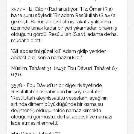
3577 - Hz. Câbir (R.a) anlatıyor: "Hz. Ömer (R.a)
bana şunu söyledi: "Bir adam Resülullah (S.a.v)'a
gelmişti. Bunun abdest almış fakat ayaklarının
üzerinde tırnak kadar bir yeri yıkamadan bırakmış
olduğunu gördü. ResüluIlah (S.a.v), adama derhal
müdâhaIe etti:
"Git abdestini güzel kıl!" Adam gidip yeniden
abdest aldı, sonra namazını kıldı."
Müslim, Tahâret 31, (243); Ebu Dâvud, Tahâret 67,
(171).
3578 - Ebu Dâvud'un bir diğer rivâyetinde
Resülullah'ın ashabından biri şöyle anlatır:
"Resûlullah aleyhissalâtu vesselâm, ayağının
sırtında dirhem büyüklüğünde bir kısma su
değmemiş olduğu halde namaz kılmakta
olduğunu görmüştü, derhal abdesti ve namazı
iade etmesini emretti."
Ebu Dâvud, Tahret 173.