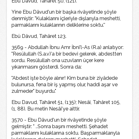
Ebu Dâvud, Tahâret 50, (121).
Yine Ebu Dâvud'un bir başka rivâyetinde şöyle
denmiştir: "Kulaklarını içleriyle dışlarıyla meshetti,
parmaklarını kulaklarının deliklerine soktu.''
Ebü Dâvud, Tahâret 123.
3569 - Abdullah İbnu Amr İbni'l-As (R.a) anlatıyor:
"Resülullah (S.a.v)'a bir bedevi gelerek, abdestten
sordu. Resülullah ona uzuvların üçer kere
yıkanmasını gösterdi. Sonra da:
"Abdest işte böyle alınır! Kim buna bir ziyâdede
bulunursa, fena bir iş yapmış olur, haddi aşar ve
zulmeder" buyurdu."
Ebu Davud, Tahâret 51, (135); Nesâi, Tahâret 105,
(1, 88). Bu metin Nesâi'ye aittir.
3570 - Ebu Dâvud'un bir rivâyetinde şöyle
gelmiştir: " ..Sonra başını meshetti. Şehadet
parmaklarını kulaklarına soktu. Başparmaklarıyla