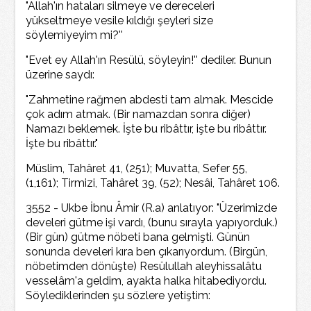
"Allah'ın hataları silmeye ve dereceleri
yükseltmeye vesile kıldığı şeyleri size
söylemiyeyim mi?''
"Evet ey Allah'ın Resülü, söyleyin!'' dediler. Bunun
üzerine saydı:
"Zahmetine rağmen abdesti tam almak. Mescide
çok adım atmak. (Bir namazdan sonra diğer)
Namazı beklemek. İşte bu ribâttır, işte bu ribâttır.
İşte bu ribâttır."
Müslim, Tahâret 41, (251); Muvatta, Sefer 55,
(1,161); Tirmizi, Tahâret 39, (52); Nesâi, Tahâret 106.
3552 - Ukbe İbnu Âmir (R.a) anlatıyor: "Üzerimizde
develeri gütme işi vardı, (bunu sırayla yapıyorduk.)
(Bir gün) gütme nöbeti bana gelmişti. Günün
sonunda develeri kıra ben çıkarıyordum. (Birgün,
nöbetimden dönüşte) Resülullah aleyhissalâtu
vesselâm'a geldim, ayakta halka hitabediyordu.
Söylediklerinden şu sözlere yetiştim: