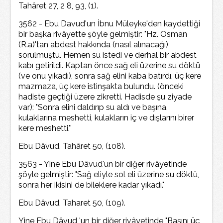
Tahâret 27, 2 8, 93, (1).
3562 - Ebu Davud'un İbnu Müleyke'den kaydettiği
bir başka rivâyette şöyle gelmiştir: "Hz. Osman
(R.a)'tan abdest hakkında (nasıl alınacağı)
sorulmuştu. Hemen su istedi ve derhal bir abdest
kabı getirildi. Kaptan önce sağ eli üzerine su döktü
(ve onu yıkadı), sonra sağ elini kaba batırdı, üç kere
mazmaza, üç kere istinşakta bulundu. (önceki
hadiste geçtiği üzere zikretti. Hadisde şu ziyade
var): "Sonra elini daldırıp su aldı ve başına,
kulaklarına meshetti, kulakların iç ve dışlarını birer
kere meshetti.''
Ebu Dâvud, Tahâret 50, (108).
3563 - Yine Ebu Dâvud'un bir diğer rivâyetinde
şöyle gelmiştir: "Sağ eliyle sol eli üzerine su döktü,
sonra her ikisini de bileklere kadar yıkadı."
Ebu Dâvud, Taharet 50, (109).
Yine Ebu Dâvud 'un bir diğer rivâyetinde "Başını üç