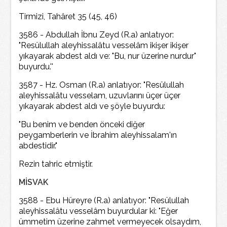
Tirmizi, Tahâret 35 (45, 46)
3586 - Abdullah İbnu Zeyd (R.a) anlatıyor:
"Resülullah aleyhissalâtu vesselâm ikişer ikişer
yıkayarak abdest aldı ve: "Bu, nur üzerine nurdur"
buyurdu.''
3587 - Hz. Osman (R.a) anlatıyor: "Resûlullah
aleyhissalâtu vesselam, uzuvlarını üçer üçer
yıkayarak abdest aldı ve şöyle buyurdu:
"Bu benim ve benden önceki diğer
peygamberlerin ve İbrahim aleyhissalam'ın
abdestidir."
Rezin tahric etmiştir.
MİSVAK
3588 - Ebu Hüreyre (R.a) anlatıyor: "Resülullah
aleyhissalâtu vesselâm buyurdular ki: "Eğer
ümmetim üzerine zahmet vermeyecek olsaydım,