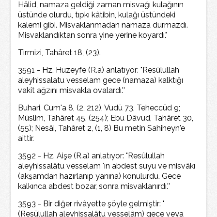
Hâlid, namaza geldiği zaman misvağı kulağının
üstünde olurdu, tıpkı kâtibin, kulağı üstündeki
kalemi gibi. Misvaklanmadan namaza durmazdı.
Misvaklandıktan sonra yine yerine koyardı."
Tirmizi, Tahâret 18, (23).
3591 - Hz. Huzeyfe (R.a) anlatıyor: "Resülullah
aleyhissalatu vesselam gece (namaza) kalktığı
vakit ağzını misvakla ovalardı.''
Buhari, Cum'a 8, (2, 212), Vudü 73, Teheccüd 9;
Müslim, Tahâret 45, (254); Ebu Dâvud, Tahâret 30,
(55); Nesâi, Tahâret 2, (1, 8) Bu metin Sahiheyn'e
aittir.
3592 - Hz. Aişe (R.a) anlatıyor: "Resûlullah
aleyhissalâtu vesselam 'ın abdest suyu ve misvâkı
(akşamdan hazırlanıp yanına) konulurdu. Gece
kalkınca abdest bozar, sonra misvaklanırdı.''
3593 - Bir diğer rivâyette şöyle gelmiştir: "
(Resülullah aleyhissalâtu vesselâm) gece veya