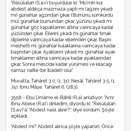
"Resülullah (S.a.v) buyurdular ki: "Mü'min kul
abdest aldıkça mazmaza yaptı mı (ağzını yıkadı
mı) günahlar ağzından çıkar. (Burnunu sümkürdü
mü) günahlar burnundan çıkar, yüzünü yıkadı mı
günahlar göz kapaklarının altına varıncaya kadar
yüzünden çıkar. Ellerini yıkadı mı günahlar tırnak
diplerine varıncaya kadar ellerinden çıkar. Başını
meshetti mi, günahlar kulaklarına varıncaya kadar
başından çıkar. Ayaklarını yıkadı mı, günahlar ayak
tırnaklarının altına varıncaya kadar ayaklarından
çıkar. Sonra mescide kadar yürümesi ve kılacağı
namaz nafile (bir ibâdet) olur.''
Muvatta, Tahâret 3 0, (1, 31); Nesâi, Tahâret 3 5, (1,
74); İbnu Mâşe, Tahâret 6, (283).
3558 - Ebu Ümâme el-Bâhili (R.a) anlatıyor: "Amr
İbnu Abese (R.a)'ı dinledim, diyordu ki: "Resülullah
(S.a.v)'a: "Abdest nasıl alınır?'' diye sordum. Şöyle
açıkladı:
"Abdest mi? Abdest alınca şöyle yaparsın: Önce