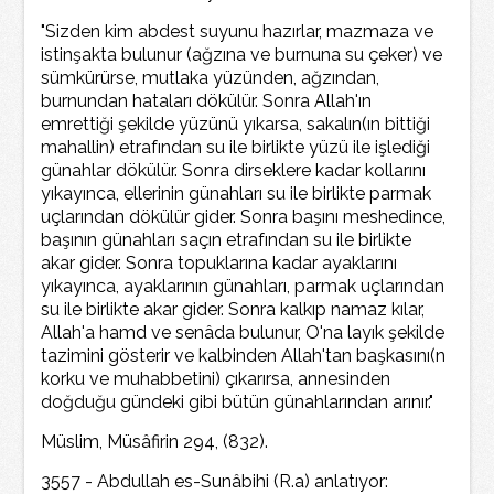
"Sizden kim abdest suyunu hazırlar, mazmaza ve
istinşakta bulunur (ağzına ve burnuna su çeker) ve
sümkürürse, mutlaka yüzünden, ağzından,
burnundan hataları dökülür. Sonra Allah'ın
emrettiği şekilde yüzünü yıkarsa, sakalın(ın bittiği
mahallin) etrafından su ile birlikte yüzü ile işlediği
günahlar dökülür. Sonra dirseklere kadar kollarını
yıkayınca, ellerinin günahları su ile birlikte parmak
uçlarından dökülür gider. Sonra başını meshedince,
başının günahları saçın etrafından su ile birlikte
akar gider. Sonra topuklarına kadar ayaklarını
yıkayınca, ayaklarının günahları, parmak uçlarından
su ile birlikte akar gider. Sonra kalkıp namaz kılar,
Allah'a hamd ve senâda bulunur, O'na layık şekilde
tazimini gösterir ve kalbinden Allah'tan başkasını(n
korku ve muhabbetini) çıkarırsa, annesinden
doğduğu gündeki gibi bütün günahlarından arınır."
Müslim, Müsâfirin 294, (832).
3557 - Abdullah es-Sunâbihi (R.a) anlatıyor: