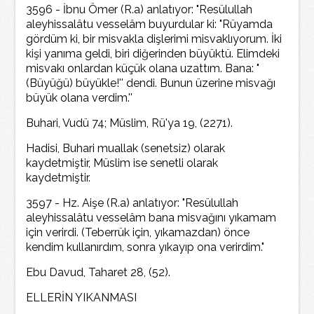
3596 - İbnu Ömer (R.a) anlatıyor: "Resülullah
aleyhissalâtu vesselâm buyurdular ki: "Rüyamda
gördüm ki, bir misvakla dişlerimi misvaklıyorum. İki
kişi yanıma geldi, biri diğerinden büyüktü. Elimdeki
misvakı onlardan küçük olana uzattım. Bana: "
(Büyüğü) büyükle!'' dendi. Bunun üzerine misvağı
büyük olana verdim.''
Buhari, Vudü 74; Müslim, Rü'ya 19, (2271).
Hadisi, Buhari muallak (senetsiz) olarak
kaydetmiştir, Müslim ise senetli olarak
kaydetmiştir.
3597 - Hz. Aişe (R.a) anlatıyor: "Resülullah
aleyhissalâtu vesselâm bana misvağını yıkamam
için verirdi. (Teberrük için, yıkamazdan) önce
kendim kullanırdım, sonra yıkayıp ona verirdim."
Ebu Davud, Taharet 28, (52).
ELLERİN YIKANMASI