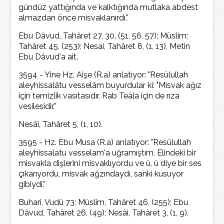
gündüz yattığında ve kalktığında mutlaka abdest
almazdan önce misvaklanırdı."
Ebu Dâvud, Tahâret 27, 30, (51, 56, 57); Müslim;
Tahâret 45, (253); Nesai, Tahâret 8, (1, 13), Metin
Ebu Dâvud'a ait.
3594 - Yine Hz. Aişe (R.a) anlatıyor: "Resûlullah
aleyhissalâtu vesselâm buyurdular ki: "Misvak ağız
için temizlik vasıtasıdır. Rab Teâla için de rıza
vesilesidir.''
Nesâi, Tahâret 5, (1, 10).
3595 - Hz. Ebu Musa (R.a) anlatıyor: "Resûlullah
aleyhissalatu vesselam'a uğramıştım. Elindeki bir
misvakla dişlerini misvaklıyordu ve ü, ü diye bir ses
çıkarıyordu, misvak ağzındaydı, sanki kusuyor
gibiydi."
Buhari, Vudü 73; Müslim, Tahâret 46, (255); Ebu
Dâvud, Tahâret 26, (49); Nesâi, Tahâret 3, (1, 9).