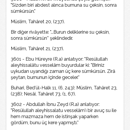
"Sizden biri abdest alınca burnuna su çeksin, sonra
sümkürsün."
Müslim, Tahâret 20, (237).
Bir diğer rivâyette: "...Burun deliklerine su çeksin,
sonra sümkürsün'' şeklindedir.
Müslim, Tahâret 21, (237).
3601 - Ebu Hüreyre (R.a) anlatıyor: "Resülullah
aleyhissalâtu vesselâm buyurdular ki: "Biriniz
uykudan uyandığı zaman üç kere sümkürsün. Zirâ
şeytan, burnunun içinde geceler.''
Buhari, Bed'ül-Halk 11, (6, 243); Müslim, Tahâret 23,
(238); Nesâi, Tahâret 73, (1, 67).
3602 - Abdullah İbnu Zeyd (R.a) anlatıyor:
"Resülullah aleyhissalatu vesselâm'ı bir avuç su ile
hem mazmaza hem de istinşak yaparken
gördüm, bunu üç kere yapmıştı.''