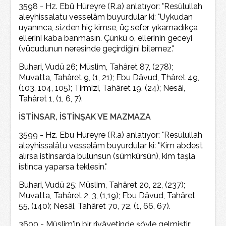
3598 - Hz. Ebü Hüreyre (R.a) anlatıyor: "Resülullah
aleyhissalatu vesselâm buyurdular ki: "Uykudan
uyanınca, sizden hiç kimse, üç sefer yıkamadıkça
ellerini kaba banmasın. Çünkü o, ellerinin geceyi
(vücudunun neresinde geçirdiğini bilemez."
Buhari, Vudü 26; Müslim, Tahâret 87, (278);
Muvatta, Tahâret 9, (1, 21); Ebu Dâvud, Thâret 49,
(103, 104, 105); Tirmizi, Tahâret 19, (24); Nesâi,
Tahâret 1, (1, 6, 7).
İSTİNSAR, İSTİNŞAK VE MAZMAZA
3599 - Hz. Ebu Hüreyre (R.a) anlatıyor: "Resülullah
aleyhissalâtu vesselâm buyurdular ki: "Kim abdest
alırsa istinsarda bulunsun (sümkürsün), kim taşla
istinca yaparsa teklesin."
Buhari, Vudü 25; Müslim, Tahâret 20, 22, (237);
Muvatta, Tahâret 2, 3, (1,19); Ebu Dâvud, Tahâret
55, (140); Nesâi, Tahâret 70, 72, (1, 66, 67).
3600 - Müslim'in bir rivâyetinde şöyle gelmiştir: