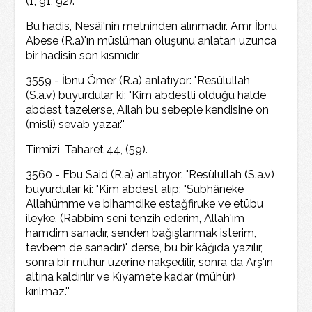
(1, 91, 92).
Bu hadis, Nesâi'nin metninden alınmadır. Amr İbnu
Abese (R.a)'ın müslüman oluşunu anlatan uzunca
bir hadisin son kısmıdır.
3559 - İbnu Ömer (R.a) anlatıyor: "Resûlullah
(S.a.v) buyurdular ki: "Kim abdestli olduğu halde
abdest tazelerse, AIlah bu sebeple kendisine on
(misli) sevab yazar.''
Tirmizi, Taharet 44, (59).
3560 - Ebu Said (R.a) anlatıyor: "Resülullah (S.a.v)
buyurdular ki: "Kim abdest alıp: "Sübhâneke
Allahümme ve bihamdike estağfiruke ve etübu
ileyke. (Rabbim seni tenzih ederim, Allah'ım
hamdim sanadır, senden bağışlanmak isterim,
tevbem de sanadır)" derse, bu bir kâğıda yazılır,
sonra bir mühür üzerine nakşedilir, sonra da Arş'ın
altına kaldırılır ve Kıyamete kadar (mühür)
kırılmaz.''