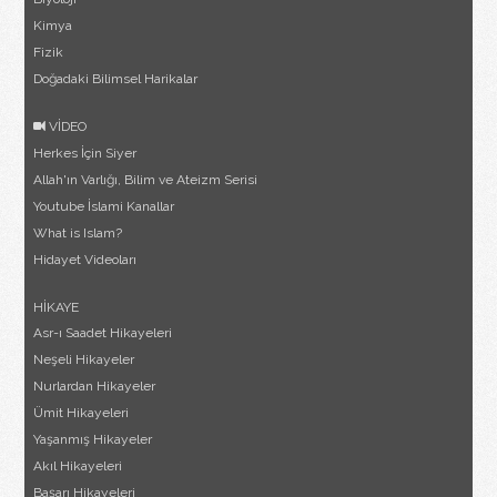
Kimya
Fizik
Doğadaki Bilimsel Harikalar
VİDEO
Herkes İçin Siyer
Allah'ın Varlığı, Bilim ve Ateizm Serisi
Youtube İslami Kanallar
What is Islam?
Hidayet Videoları
HİKAYE
Asr-ı Saadet Hikayeleri
Neşeli Hikayeler
Nurlardan Hikayeler
Ümit Hikayeleri
Yaşanmış Hikayeler
Akıl Hikayeleri
Başarı Hikayeleri