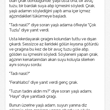
olan çırak döndüğünde, yaşlı usta ona, bir avuç
tuzu, bir bardak suya atıp içmesini söyledi. Çırak,
yaşlı adamın söylediğini yaptı ama içer içmez
ağzındakileri tükürmeye başladı.
"Tadı nasıl?" diye soran yaşlı adama öfkeyle "Çok
Tuzlu" diye yanıt verdi.
Usta kıkırdayarak çırağını kolundan tuttu ve dışarı
çıkardı. Sessizce az ilerideki gölün kıyısına götürdü
ve çırağına bu kez de bir avuç tuzu göle atıp,
gölden su içmesini söyledi. Söyleneni yapan çırak,
ağzının kenarlarından akan suyu koluyla silerken
aynı soruyu sordu:
"Tadı nasıl?"
"Ferahlatıcı" diye yanıt verdi genç çırak.
"Tuzun tadını aldın mı?" diye soran yaşlı adamı,
"Hayır" diye yanıtladı çırağı.
Bunun üzerine yaşlı adam, suyun yanına diz