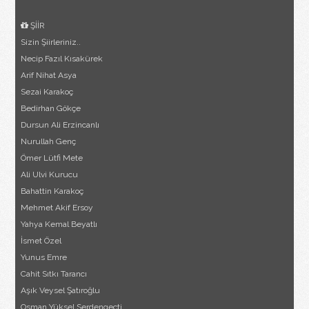
ŞİİR
Sizin Şiirleriniz..
Necip Fazıl Kısakürek
Arif Nihat Asya
Sezai Karakoç
Bedirhan Gökçe
Dursun Ali Erzincanlı
Nurullah Genç
Ömer Lütfi Mete
Ali Ulvi Kurucu
Bahattin Karakoç
Mehmet Akif Ersoy
Yahya Kemal Beyatlı
İsmet Özel
Yunus Emre
Cahit Sıtkı Tarancı
Aşık Veysel Şatıroğlu
Osman Yüksel Serdengeçti