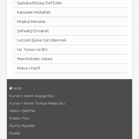
Sadaka Belayı Def Eder
Kanaatın Mükâfatı
Müşkül Mesele
Şefaatçi Emanet
Lezzeti Şükür İçin İstemek
Hz. Yunus ve Biz
Memleketin Ustası
Mana-i Harfi
NUR
Kur'an-ı Kerim Arapça Oku
Kur'an-ı Kerim Türkçe Meâli Oku
Hadis-i Şerif'ler
Risale-i Nur
Nur'lu Hayatlar
Dualar