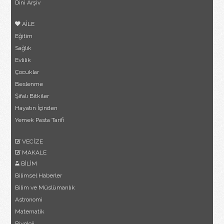
Dini Arşiv
AİLE
Eğitim
Sağlık
Evlilik
Çocuklar
Beslenme
Şifalı Bitkiler
Hayatın İçinden
Yemek Pasta Tarifi
VECİZE
MAKALE
BİLİM
Bilimsel Haberler
Bilim ve Müslümanlık
Astronomi
Matematik
Biyoloji