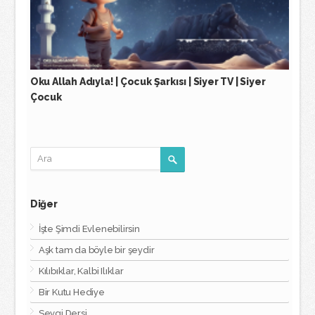
Oku Allah Adıyla! | Çocuk Şarkısı | Siyer TV | Siyer
Çocuk
Diğer
İşte Şimdi Evlenebilirsin
Aşk tam da böyle bir şeydir
Kılıbıklar, Kalbi Ilıklar
Bir Kutu Hediye
Sevgi Dersi