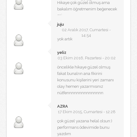
Hikaye çok güzel olmuş ama
bakalım öğretmenim beğenecek
mi
juju
02 Aralık 2017, Cumartesi -
14:54
yok artık
yeliz
03 Ekim 2016, Pazartesi - 20:02
öncelikle hikaye güzel olmuş
fakat bunalrın ana fikirini
konusunu kişilerini yeri zamanı
olay hemen yazarmısınız
nütfennnnnnnnnnnnnnn
AZRA
17 Ekim 2015, Cumartesi - 12:28
çok güzel yazana helal olsun:)
performans ödevimide bunu
yazdım