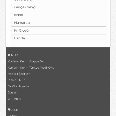
Gerçek Sevgi
Kırıntı
Numaracı
Kır Çiçeği
Bandaj
NUR
Kur'an-ı Kerim Arapça Oku
Kur'an-ı Kerim Türkçe Meâli Oku
Hadis-i Şerif'ler
Risale-i Nur
Nur'lu Hayatlar
Dualar
Dini Arşiv
AİLE