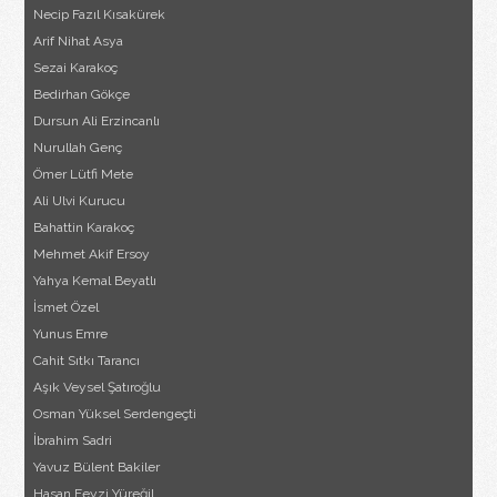
Necip Fazıl Kısakürek
Arif Nihat Asya
Sezai Karakoç
Bedirhan Gökçe
Dursun Ali Erzincanlı
Nurullah Genç
Ömer Lütfi Mete
Ali Ulvi Kurucu
Bahattin Karakoç
Mehmet Akif Ersoy
Yahya Kemal Beyatlı
İsmet Özel
Yunus Emre
Cahit Sıtkı Tarancı
Aşık Veysel Şatıroğlu
Osman Yüksel Serdengeçti
İbrahim Sadri
Yavuz Bülent Bakiler
Hasan Feyzi Yüreğil