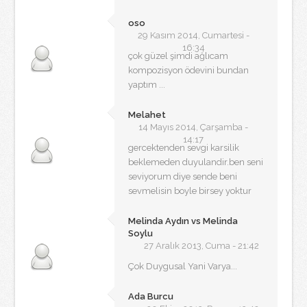
oso
29 Kasım 2014, Cumartesi -
16:34
çok güzel şimdi ağlıcam
kompozisyon ödevini bundan
yaptım ...
Melahet
14 Mayıs 2014, Çarşamba -
14:17
gercektenden sevgi karsilik
beklemeden duyulandir.ben seni
seviyorum diye sende beni
sevmelisin boyle birsey yoktur
Melinda Aydın vs Melinda
Soylu
27 Aralık 2013, Cuma - 21:42
Çok Duygusal Yani Varya...
Ada Burcu