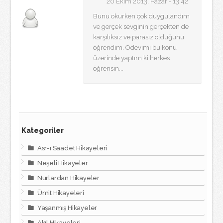
20 Ekim 2013, Pazar - 13:42
Bunu okurken çok duygulandım
ve gerçek sevginin gerçekten de
karşılıksız ve parasız olduğunu
öğrendim. Ödevimi bu konu
üzerinde yaptım ki herkes
öğrensin...
Kategoriler
Asr-ı Saadet Hikayeleri
Neşeli Hikayeler
Nurlardan Hikayeler
Ümit Hikayeleri
Yaşanmış Hikayeler
Akıl Hikayeleri