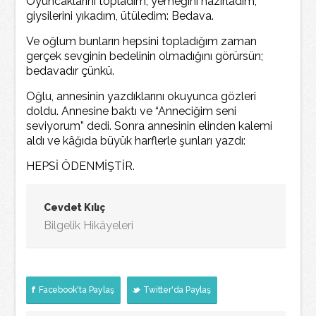
Oyuncaklarını topladım, yemeğini hazırladım,
giysilerini yıkadım, ütüledim: Bedava.
Ve oğlum bunların hepsini topladığım zaman
gerçek sevginin bedelinin olmadığını görürsün;
bedavadır çünkü.
Oğlu, annesinin yazdıklarını okuyunca gözleri
doldu. Annesine baktı ve “Anneciğim seni
seviyorum” dedi. Sonra annesinin elinden kalemi
aldı ve kâğıda büyük harflerle şunları yazdı:
HEPSİ ÖDENMİŞTİR.
Cevdet Kılıç
Bilgelik Hikâyeleri
Facebook'ta Paylaş
Twitter'da Paylaş