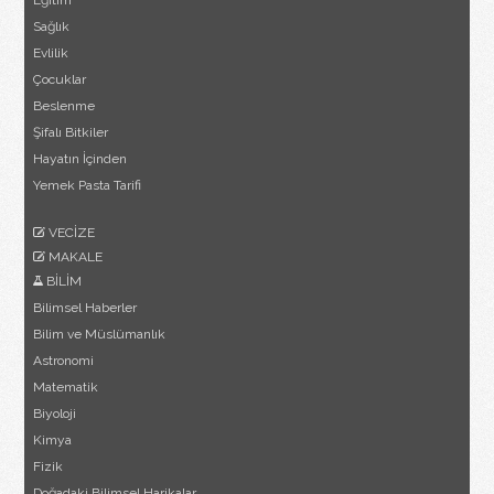
Eğitim
Sağlık
Evlilik
Çocuklar
Beslenme
Şifalı Bitkiler
Hayatın İçinden
Yemek Pasta Tarifi
VECİZE
MAKALE
BİLİM
Bilimsel Haberler
Bilim ve Müslümanlık
Astronomi
Matematik
Biyoloji
Kimya
Fizik
Doğadaki Bilimsel Harikalar