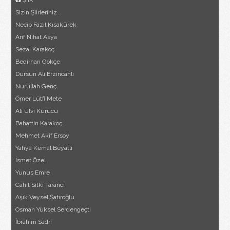
ŞİİR
Sizin Şiirleriniz..
Necip Fazıl Kısakürek
Arif Nihat Asya
Sezai Karakoç
Bedirhan Gökçe
Dursun Ali Erzincanlı
Nurullah Genç
Ömer Lütfi Mete
Ali Ulvi Kurucu
Bahattin Karakoç
Mehmet Akif Ersoy
Yahya Kemal Beyatlı
İsmet Özel
Yunus Emre
Cahit Sıtkı Tarancı
Aşık Veysel Şatıroğlu
Osman Yüksel Serdengeçti
İbrahim Sadri