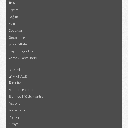
AİLE
Eğitim
Sağlık
Evlilik
Çocuklar
Beslenme
Şifalı Bitkiler
Hayatın İçinden
Yemek Pasta Tarifi
VECİZE
MAKALE
BİLİM
Bilimsel Haberler
Bilim ve Müslümanlık
Astronomi
Matematik
Biyoloji
Kimya