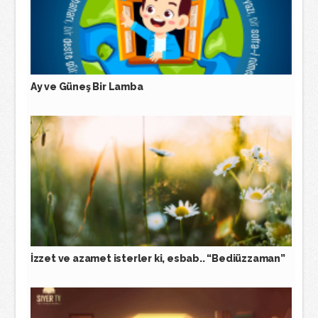
Ay ve Güneş Bir Lamba
İzzet ve azamet isterler ki, esbab.. “Bediüzzaman”