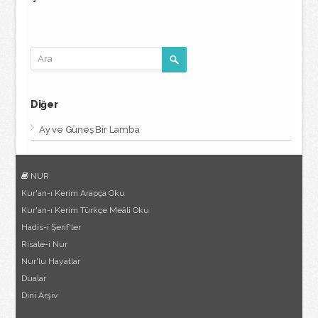
Diğer
Ay ve Güneş Bir Lamba
NUR
Kur'an-ı Kerim Arapça Oku
Kur'an-ı Kerim Türkçe Meâli Oku
Hadis-i Şerif'ler
Risale-i Nur
Nur'lu Hayatlar
Dualar
Dini Arşiv