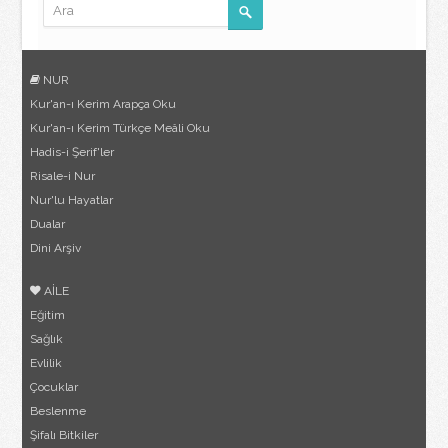
NUR
Kur'an-ı Kerim Arapça Oku
Kur'an-ı Kerim Türkçe Meâli Oku
Hadis-i Şerif'ler
Risale-i Nur
Nur'lu Hayatlar
Dualar
Dini Arşiv
AİLE
Eğitim
Sağlık
Evlilik
Çocuklar
Beslenme
Şifalı Bitkiler