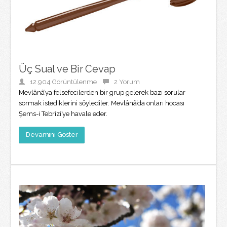
Üç Sual ve Bir Cevap
12.904 Görüntülenme
2 Yorum
Mevlânâ’ya felsefecilerden bir grup gelerek bazı sorular
sormak istediklerini söylediler. Mevlânâ’da onları hocası
Şems-i Tebrîzî’ye havale eder.
Devamını Göster