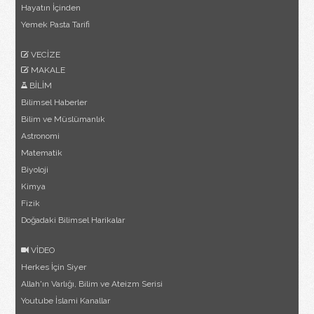
Hayatın İçinden
Yemek Pasta Tarifi
VECİZE
MAKALE
BİLİM
Bilimsel Haberler
Bilim ve Müslümanlık
Astronomi
Matematik
Biyoloji
Kimya
Fizik
Doğadaki Bilimsel Harikalar
VİDEO
Herkes İçin Siyer
Allah'ın Varlığı, Bilim ve Ateizm Serisi
Youtube İslami Kanallar