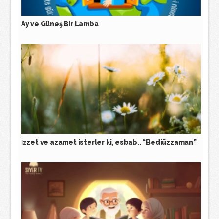
Ay ve Güneş Bir Lamba
İzzet ve azamet isterler ki, esbab.. “Bediüzzaman”