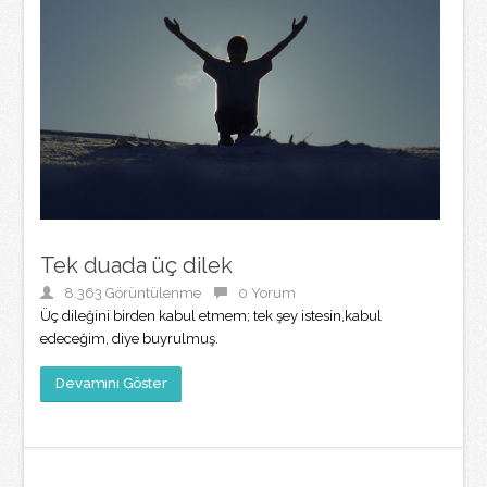
Tek duada üç dilek
8.363 Görüntülenme
0 Yorum
Üç dileğini birden kabul etmem; tek şey istesin,kabul
edeceğim, diye buyrulmuş.
Devamını Göster