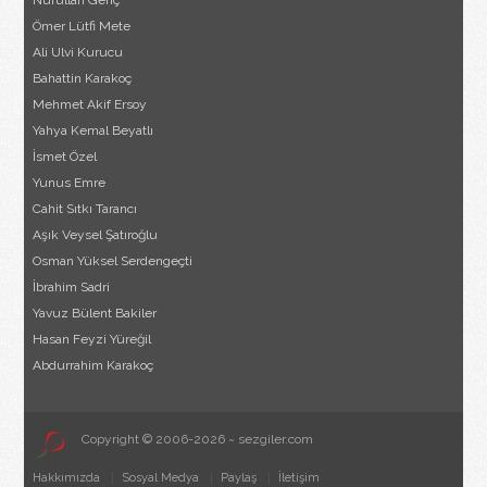
Ömer Lütfi Mete
Ali Ulvi Kurucu
Bahattin Karakoç
Mehmet Akif Ersoy
Yahya Kemal Beyatlı
İsmet Özel
Yunus Emre
Cahit Sıtkı Tarancı
Aşık Veysel Şatıroğlu
Osman Yüksel Serdengeçti
İbrahim Sadri
Yavuz Bülent Bakiler
Hasan Feyzi Yüreğil
Abdurrahim Karakoç
Copyright © 2006-2026 ~ sezgiler.com
Hakkımızda
Sosyal Medya
Paylaş
İletişim