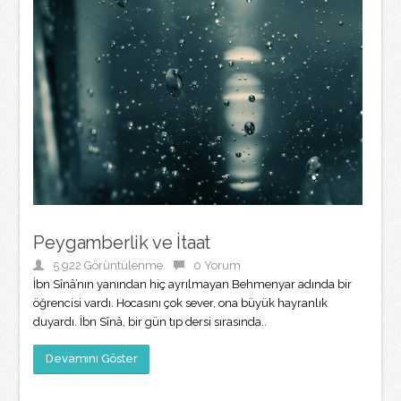
Peygamberlik ve İtaat
5.922 Görüntülenme
0 Yorum
İbn Sînâ’nın yanından hiç ayrılmayan Behmenyar adında bir
öğrencisi vardı. Hocasını çok sever, ona büyük hayranlık
duyardı. İbn Sînâ, bir gün tıp dersi sırasında..
Devamını Göster