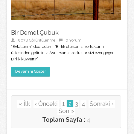
Bir Demet Çubuk
5.078 Görüntülenme
0 Yorum
“Evlatlarım” dedi adam. “Birlik olursanız, zorlukların
üstesinden gelirsiniz. Ayrılırsanız, zorluklar sizi ezer geçer.
Birlik kuvvettir.”
Devamını Göster
« İlk
‹ Önceki
1
2
3
4
Sonraki ›
Son »
Toplam Sayfa :
4