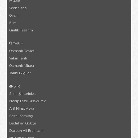
Müzik
Web Sitesi
Oyun
Film
Grafik Tasarım
TARİH
Osmanlı Devleti
Yakın Tarih
Osmanlı Mirası
Tarihi Bilgiler
ŞİİR
Sizin Şiirleriniz..
Necip Fazıl Kısakürek
Arif Nihat Asya
Sezai Karakoç
Bedirhan Gökçe
Dursun Ali Erzincanlı
Nurullah Genç